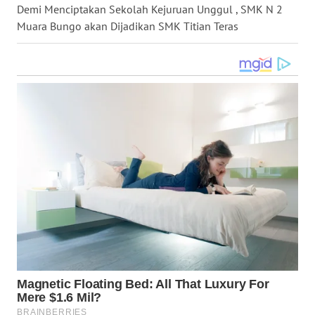
Demi Menciptakan Sekolah Kejuruan Unggul , SMK N 2
WN
Muara Bungo akan Dijadikan SMK Titian Teras
NUSANTARA
WN
JOGJA
WN
JATIM
WN
BALI
WN
KALBAR
WN
KALTENG