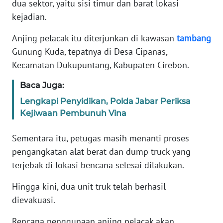
dua sektor, yaitu sisi timur dan barat lokasi
kejadian.
KARIR
Anjing pelacak itu diterjunkan di kawasan
tambang
DISCLAIMER
Gunung Kuda, tepatnya di Desa Cipanas,
Kecamatan Dukupuntang, Kabupaten Cirebon.
Wahana
News
Baca Juga:
Regional
Lengkapi Penyidikan, Polda Jabar Periksa
Kejiwaan Pembunuh Vina
WN
SUMUT
Sementara itu, petugas masih menanti proses
pengangkatan alat berat dan dump truck yang
WN
terjebak di lokasi bencana selesai dilakukan.
JAKARTA
Hingga kini, dua unit truk telah berhasil
WN
dievakuasi.
JABAR
Rencana penggunaan anjing pelacak akan