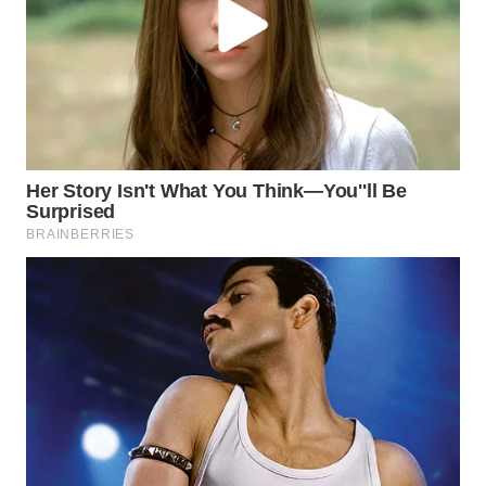
Wahana
Media
Group
WAHANA
NEWS
WAHANA
TANI
WAHANA
ADVOKAT
WAHANA
INFRASTRUKTUR
WAHANA
KONSUMEN