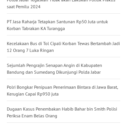
saat Pemilu 2024
WN
BABEL
PT Jasa Raharja Tetapkan Santunan Rp50 Juta untuk
Korban Tabrakan KA Turangga
WN
SUMBAR
Kecelakaan Bus di Tol Cipali Korban Tewas Bertambah Jadi
12 Orang 7 Luka Ringan
WN
SUMSEL
Sejumlah Pengrajin Senapan Angin di Kabupaten
WN
Bandung dan Sumedang Dikunjungi Polda Jabar
BENGKULU
Polri Bongkar Penipuan Penerimaan Bintara di Jawa Barat,
WN
Kerugian Capai Rp950 juta
LAMPUNG
Dugaan Kasus Penembakan Habib Bahar bin Smith Polisi
WN
Periksa Enam Belas Orang
JATENG