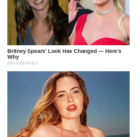
WN
SUMEDANG
WN
CIANJUR
WN
KEPULAUAN
SERIBU
WN
TANGERANG
WN
BINJAI
WN
CIREBON