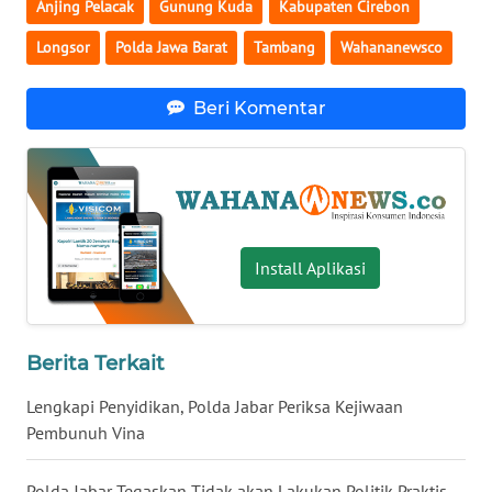
Anjing Pelacak
Gunung Kuda
Kabupaten Cirebon
WN
Longsor
Polda Jawa Barat
Tambang
Wahananewsco
SERAMBI
Beri Komentar
WN
JAMBI
WN
SULTRA
Install Aplikasi
WN
NTB
Berita Terkait
WN
SULTENG
Lengkapi Penyidikan, Polda Jabar Periksa Kejiwaan
Pembunuh Vina
WN
SULBAR
Polda Jabar Tegaskan Tidak akan Lakukan Politik Praktis