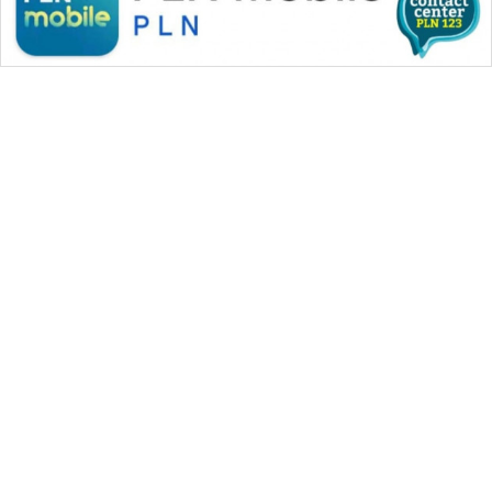
WAHANA MEDIA GROUP
|
|
|
WAHANA NEWS co
WAHANA TANI
WAHANA ADVOKAT
|
|
WAHANA INFRASTRUKTUR
WAHANA KONSUMEN
|
|
|
WAHANA LISTRIK
WAHANA TRAVEL
WAHANA TV
|
|
|
WAHANANEWS id
WAHANANEWS CO ID
WAHANANEWS NET
|
|
|
WAHANA SPORT ID
Wahana UMKM
Wahana Seleb
|
|
|
Wahana Persona
Wahana Otomotif
Wahana Health