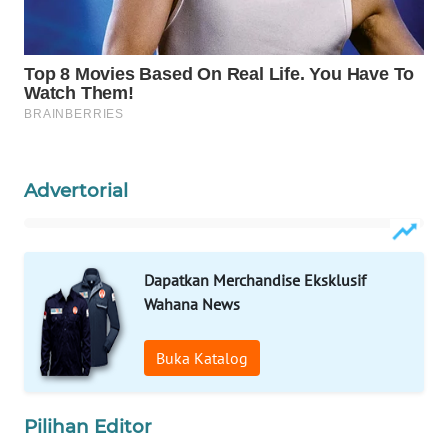
WAHANA
LISTRIK
WAHANA
TRAVEL
WAHANA
Advertorial
TV
WAHANANEWS
ID
Dapatkan Merchandise Eksklusif
Wahana News
WAHANANEWS
CO ID
Buka Katalog
WAHANANEWS
NET
Pilihan Editor