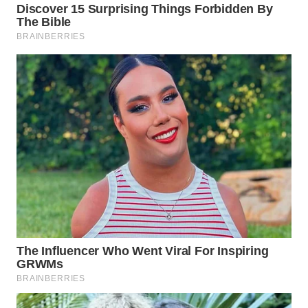
TAPANULI
TENGAH
WN DELI
SERDANG
WN
TEBING
TINGGI
WN
PAKPAK
WN
KARAWANG
WN
BEKASI