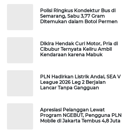
WAHANA
Polisi Ringkus Kondektur Bus di
DESA
Semarang, Sabu 3,77 Gram
WISATA
Ditemukan dalam Botol Permen
LAPAK
WAHANA
Dikira Hendak Curi Motor, Pria di
Cibubur Ternyata Keliru Ambil
Kendaraan karena Mabuk
Wahana
Network
KONSUMEN
PLN Hadirkan Listrik Andal, SEA V
LISTRIK
League 2026 Leg 2 Berjalan
Lancar Tanpa Gangguan
MASYARAKAT
KELISTRIKAN
Apresiasi Pelanggan Lewat
Program NGEBUT, Pengguna PLN
WALINKI
Mobile di Jakarta Tembus 4,8 Juta
ID