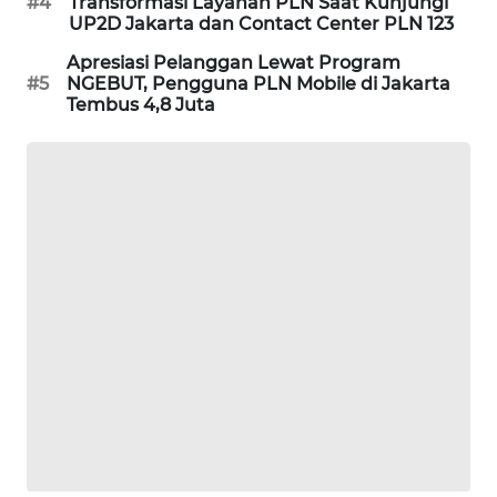
#4
Transformasi Layanan PLN Saat Kunjungi
PORTAL
UP2D Jakarta dan Contact Center PLN 123
KONSUMEN
Apresiasi Pelanggan Lewat Program
#5
NGEBUT, Pengguna PLN Mobile di Jakarta
FORWAMKI
Tembus 4,8 Juta
ALPERKLINAS
FORJASIDA
TAMBANG
NEWS
SITUNGIR
NEWS
SIDIKALANG
NEWS