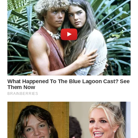
WN
BOGOR
WN
DEPOK
WN
TAPANULI
UTARA
WN
SAMOSIR
WN
PADANG
LAWAS