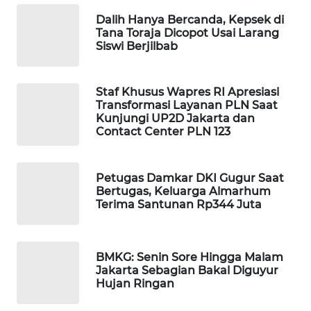
WAHANA
Dalih Hanya Bercanda, Kepsek di
SPORT
Tana Toraja Dicopot Usai Larang
Siswi Berjilbab
WAHANA
UMKM
Staf Khusus Wapres RI Apresiasi
Transformasi Layanan PLN Saat
Kunjungi UP2D Jakarta dan
WAHANA
Contact Center PLN 123
SELEB
WAHANA
Petugas Damkar DKI Gugur Saat
PERSONA
Bertugas, Keluarga Almarhum
Terima Santunan Rp344 Juta
WAHANA
OTOMOTIF
BMKG: Senin Sore Hingga Malam
Jakarta Sebagian Bakal Diguyur
WAHANA
Hujan Ringan
HEALTH