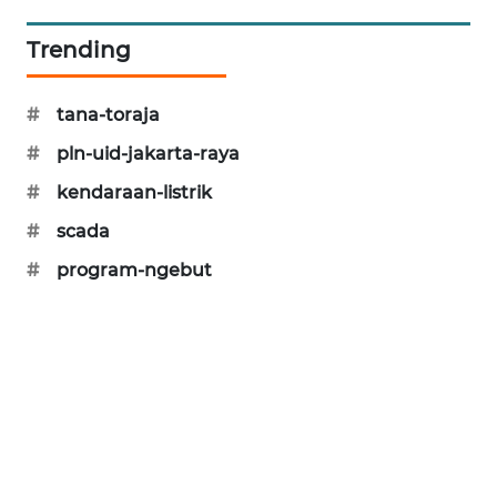
SIBARAGAS
Trending
NEWS
METRO
#
tana-toraja
SIANTAR
#
pln-uid-jakarta-raya
NEWS
#
kendaraan-listrik
METRO
#
scada
MEDAN
NEWS
#
program-ngebut
METRO
JAKARTA
NEWS
KRT
NEWS