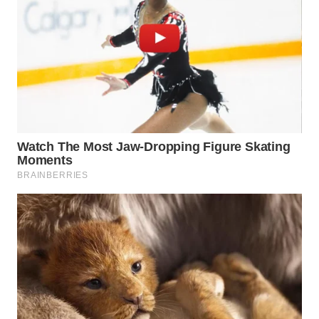
WN
MALUKU
WN
MALUT
WN
DAIRI
WN
DANAU
TOBA
WN
NIAS
WN
LANGKAT