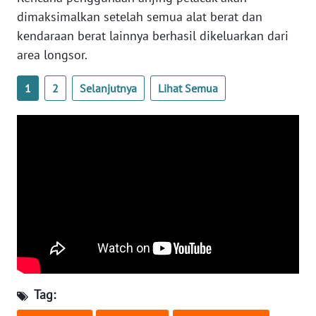
WN
dimaksimalkan setelah semua alat berat dan
BANTEN
kendaraan berat lainnya berhasil dikeluarkan dari
area longsor.
WN
NTT
1
2
Selanjutnya
Lihat Semua
WN
KEPRI
WN
PAPUA
WN
PAPUA
BARAT
WN
Tag:
RIAU