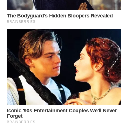
WN
PRIANGAN
TIMUR
WN
SEMARANG
WN
SOLO
WN
BOROBUDUR
WN
MADURA
WN
SURABAYA