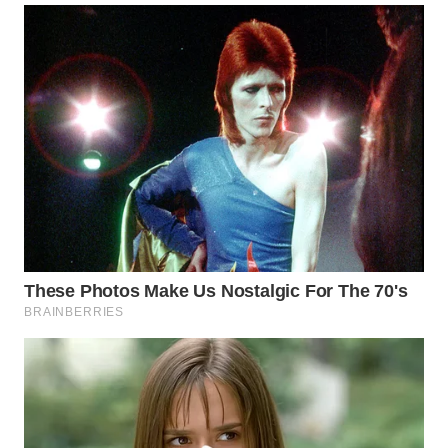
WN
NATUNA
WN
BINTAN
WN
MANDALIKA
WN
LIKUPANG
WN
LABUANBAJO
WN
BORNEO