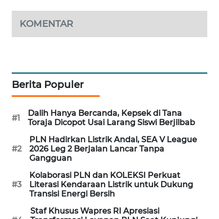
MAWAKA
KOMENTAR
ID
MARTABAT
NET
Berita Populer
PLN
WATCH
Dalih Hanya Bercanda, Kepsek di Tana
#1
Toraja Dicopot Usai Larang Siswi Berjilbab
MKLI
PLN Hadirkan Listrik Andal, SEA V League
#2
2026 Leg 2 Berjalan Lancar Tanpa
LPKKI
Gangguan
Kolaborasi PLN dan KOLEKSI Perkuat
LKKI
#3
Literasi Kendaraan Listrik untuk Dukung
Transisi Energi Bersih
KOPEKLIN
Staf Khusus Wapres RI Apresiasi