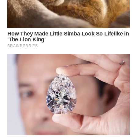
WN
TAPANULI
SELATAN
WN
TANJUNG
LESUNG
WN
KARO
WN
SIMALUNGUN
WN
LABUHANBATU
WN