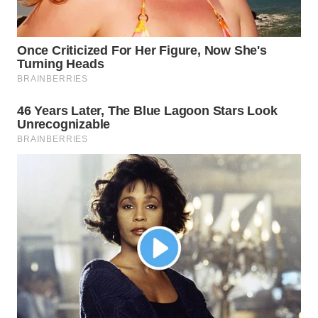
WN
INDRAMAYU
WN
KUNINGAN
WN
MAJALENGKA
WN
SUBANG
WN
SUKABUMI
WN
PURWAKARTA