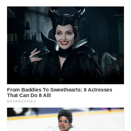
WN
KALTARA
WN
KALSEL
WN
KALTIM
WN
SULSEL
WN
GORONTALO
WN
SULUT