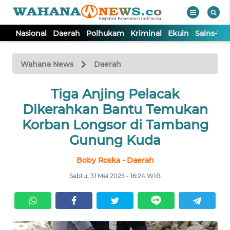
Nasional
Daerah
Polhukam
Kriminal
Ekuin
Sains-Te
WAHANA
Tutup
TV
Wahana News
Daerah
NASIONAL
Tiga Anjing Pelacak
Dikerahkan Bantu Temukan
DAERAH
Korban Longsor di Tambang
Gunung Kuda
POLHUKAM
Boby Roska - Daerah
Sabtu, 31 Mei 2025 - 16:24 WIB
KRIMINAL
EKUIN