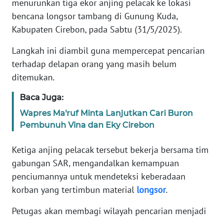
menurunkan tiga ekor anjing pelacak ke lokasi
Informasi
bencana longsor tambang di Gunung Kuda,
INDEKS
Kabupaten Cirebon, pada Sabtu (31/5/2025).
BERITA
Langkah ini diambil guna mempercepat pencarian
KONTAK
terhadap delapan orang yang masih belum
KAMI
ditemukan.
Baca Juga:
INFO
IKLAN
Wapres Ma'ruf Minta Lanjutkan Cari Buron
Pembunuh Vina dan Eky Cirebon
TENTANG
KAMI
Ketiga anjing pelacak tersebut bekerja bersama tim
gabungan SAR, mengandalkan kemampuan
PEDOMAN
penciumannya untuk mendeteksi keberadaan
MEDIA
korban yang tertimbun material
longsor
.
SIBER
Petugas akan membagi wilayah pencarian menjadi
REDAKSI