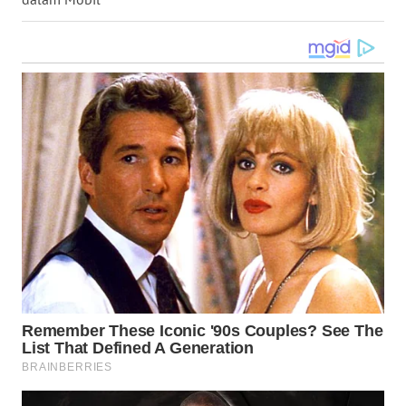
WN
NUSANTARA
WN
JOGJA
WN
JATIM
WN
BALI
WN
KALBAR
WN
KALTENG