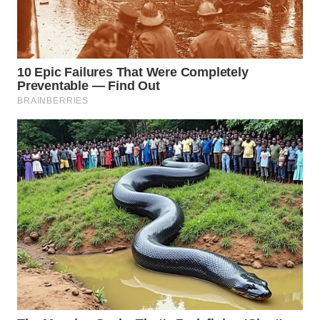
WN
PRIANGAN
TIMUR
WN
SEMARANG
WN
SOLO
WN
BOROBUDUR
WN
MADURA
WN
SURABAYA