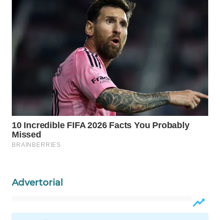
Wahana
Media
Group
WAHANA
NEWS
WAHANA
TANI
WAHANA
ADVOKAT
WAHANA
INFRASTRUKTUR
Advertorial
WAHANA
KONSUMEN