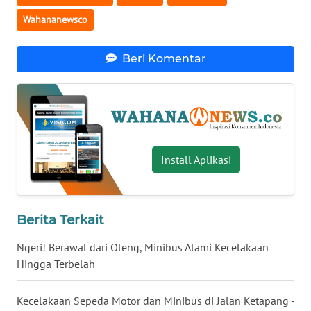
Wahananewsco
WN
SERAMBI
Beri Komentar
WN
JAMBI
WN
SULTRA
Install Aplikasi
WN
NTB
Berita Terkait
WN
SULTENG
Ngeri! Berawal dari Oleng, Minibus Alami Kecelakaan
Hingga Terbelah
WN
SULBAR
Kecelakaan Sepeda Motor dan Minibus di Jalan Ketapang -