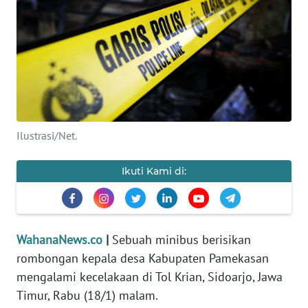
SAINS-TEKNO
KESEHATAN
INTERNASIONAL
SERBA-SERBI
Ilustrasi/Net.
PENDIDIKAN
Ikuti Kami di:
OLAHRAGA
OPINI
WahanaNews.co
|
Sebuah minibus berisikan
rombongan kepala desa Kabupaten Pamekasan
mengalami kecelakaan di Tol Krian, Sidoarjo, Jawa
EDITORIAL
Timur, Rabu (18/1) malam.