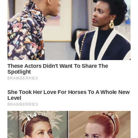
WN
SUMEDANG
WN
CIANJUR
WN
KEPULAUAN
SERIBU
WN
TANGERANG
WN
BINJAI
WN
CIREBON