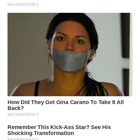
TAPANULI
TENGAH
WN DELI
SERDANG
WN
TEBING
TINGGI
WN
PAKPAK
WN
KARAWANG
WN
BEKASI