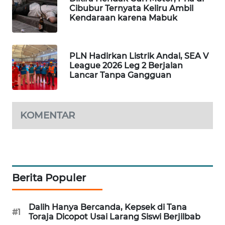
Cibubur Ternyata Keliru Ambil
WAHANA
Kendaraan karena Mabuk
DESA
WISATA
PLN Hadirkan Listrik Andal, SEA V
LAPAK
League 2026 Leg 2 Berjalan
WAHANA
Lancar Tanpa Gangguan
Wahana
Network
KOMENTAR
KONSUMEN
LISTRIK
MASYARAKAT
Berita Populer
KELISTRIKAN
WALINKI
Dalih Hanya Bercanda, Kepsek di Tana
#1
ID
Toraja Dicopot Usai Larang Siswi Berjilbab