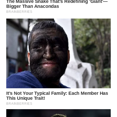
WN
NATUNA
WN
BINTAN
WN
MANDALIKA
WN
LIKUPANG
WN
LABUANBAJO
WN
BORNEO