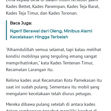
Kades Bettet, Kades Panempan, Kades Teja Barat,
KARIR
Kades Teja Timur, dan Kades Toronan.
Baca Juga:
DISCLAIMER
Ngeri! Berawal dari Oleng, Minibus Alami
Kecelakaan Hingga Terbelah
Wahana
News
Regional
"Alhamdulillah semua selamat, tapi kalau melihat
kondisi mobilnya yang terguling emang sangat
WN
memprihatinkan," kata Kades Tentenan Timur,
SUMUT
Kecamatan Larangan itu.
WN
Kelima kades asal Kecamatan Kota Pamekasan itu
JAKARTA
saat ini sudah pulang. Sementara itu mobil yang
mengalami kecelakaan telah diurus petugas.
WN
JABAR
Mereka dibawa pulang setelah di antara kades
dalam rombongan tersebut memiliki kerabat di