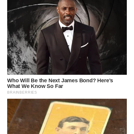
WN
KALTARA
WN
KALSEL
WN
KALTIM
WN
SULSEL
WN
GORONTALO
WN
SULUT