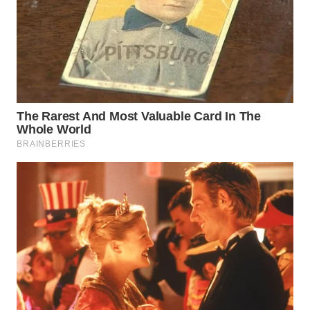
WN
MALUKU
WN
MALUT
WN
DAIRI
WN
DANAU
TOBA
WN
NIAS
WN
LANGKAT