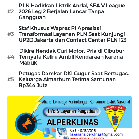
PLN Hadirkan Listrik Andal, SEA V League
MAWAKA
#2
2026 Leg 2 Berjalan Lancar Tanpa
ID
Gangguan
Staf Khusus Wapres RI Apresiasi
MARTABAT
#3
Transformasi Layanan PLN Saat Kunjungi
NET
UP2D Jakarta dan Contact Center PLN 123
Dikira Hendak Curi Motor, Pria di Cibubur
PLN
#4
Ternyata Keliru Ambil Kendaraan karena
Mabuk
WATCH
Petugas Damkar DKI Gugur Saat Bertugas,
MKLI
#5
Keluarga Almarhum Terima Santunan
Rp344 Juta
LPKKI
LKKI
KOPEKLIN