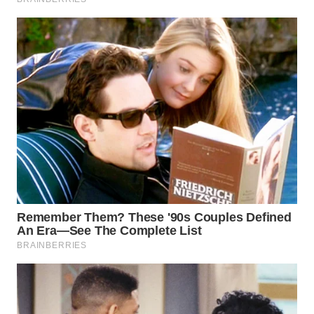
WN
BOGOR
WN
DEPOK
WN
TAPANULI
UTARA
WN
SAMOSIR
WN
PADANG
LAWAS