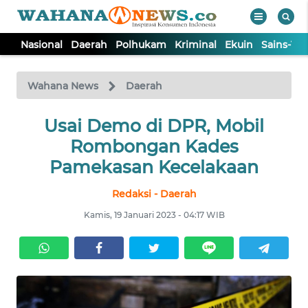
Nasional
Daerah
Polhukam
Kriminal
Ekuin
Sains-Te
WAHANA
Tutup
TV
Wahana News
Daerah
NASIONAL
Usai Demo di DPR, Mobil
Rombongan Kades
DAERAH
Pamekasan Kecelakaan
Redaksi - Daerah
POLHUKAM
Kamis, 19 Januari 2023 - 04:17 WIB
KRIMINAL
EKUIN