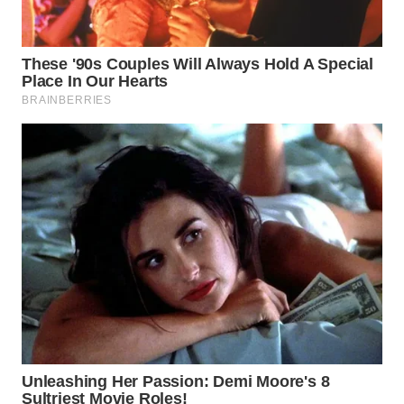
WN
TAPANULI
SELATAN
WN
TANJUNG
LESUNG
WN
KARO
WN
SIMALUNGUN
WN
LABUHANBATU
WN