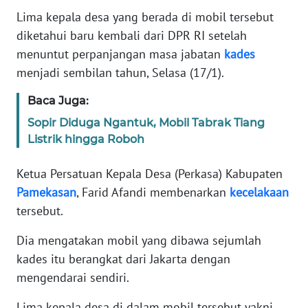
Informasi
Lima kepala desa yang berada di mobil tersebut
diketahui baru kembali dari DPR RI setelah
INDEKS
BERITA
menuntut perpanjangan masa jabatan
kades
menjadi sembilan tahun, Selasa (17/1).
KONTAK
KAMI
Baca Juga:
Sopir Diduga Ngantuk, Mobil Tabrak Tiang
INFO
Listrik hingga Roboh
IKLAN
Ketua Persatuan Kepala Desa (Perkasa) Kabupaten
TENTANG
Pamekasan
, Farid Afandi membenarkan
kecelakaan
KAMI
tersebut.
PEDOMAN
Dia mengatakan mobil yang dibawa sejumlah
MEDIA
kades itu berangkat dari Jakarta dengan
SIBER
mengendarai sendiri.
REDAKSI
Lima kepala desa di dalam mobil tersebut yakni