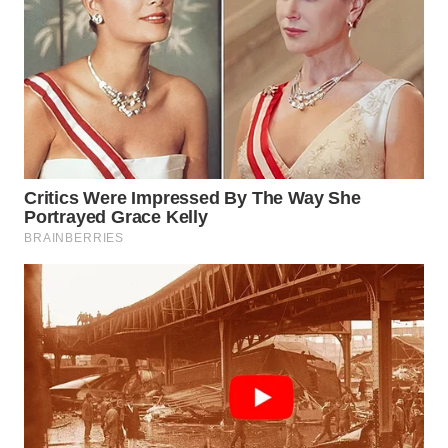
WN
INDRAMAYU
WN
KUNINGAN
WN
MAJALENGKA
WN
SUBANG
WN
SUKABUMI
WN
PURWAKARTA