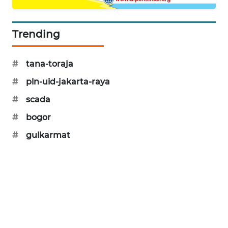
PORTAL
KONSUMEN
Trending
FORWAMKI
#
tana-toraja
ALPERKLINAS
#
pln-uid-jakarta-raya
#
scada
FORJASIDA
#
bogor
TAMBANG
#
gulkarmat
NEWS
SITUNGIR
NEWS
SIDIKALANG
NEWS