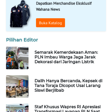
Dapatkan Merchandise Eksklusif
WAHANA
Wahana News
LISTRIK
Buka Katalog
WAHANA
TRAVEL
Pilihan Editor
WAHANA
TV
Semarak Kemerdekaan Aman:
PLN Imbau Warga Jaga Jarak
Dekorasi dari Jaringan Listrik
WAHANANEWS
ID
Dalih Hanya Bercanda, Kepsek di
WAHANANEWS
Tana Toraja Dicopot Usai Larang
CO ID
Siswi Berjilbab
WAHANANEWS
NET
Staf Khusus Wapres RI Apresiasi
Transformasi Layanan PLN Saat