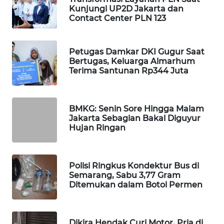
Kunjungi UP2D Jakarta dan
WAHANA
Contact Center PLN 123
SPORT
WAHANA
Petugas Damkar DKI Gugur Saat
UMKM
Bertugas, Keluarga Almarhum
Terima Santunan Rp344 Juta
WAHANA
SELEB
BMKG: Senin Sore Hingga Malam
Jakarta Sebagian Bakal Diguyur
WAHANA
Hujan Ringan
PERSONA
WAHANA
Polisi Ringkus Kondektur Bus di
OTOMOTIF
Semarang, Sabu 3,77 Gram
Ditemukan dalam Botol Permen
WAHANA
HEALTH
Dikira Hendak Curi Motor, Pria di