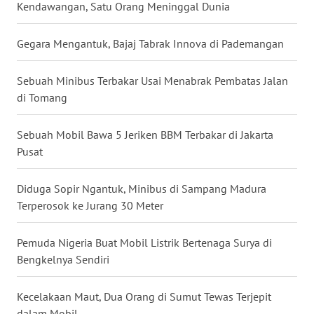
Kendawangan, Satu Orang Meninggal Dunia
WN
BABEL
Gegara Mengantuk, Bajaj Tabrak Innova di Pademangan
WN
Sebuah Minibus Terbakar Usai Menabrak Pembatas Jalan
SUMBAR
di Tomang
WN
Sebuah Mobil Bawa 5 Jeriken BBM Terbakar di Jakarta
SUMSEL
Pusat
WN
Diduga Sopir Ngantuk, Minibus di Sampang Madura
BENGKULU
Terperosok ke Jurang 30 Meter
WN
Pemuda Nigeria Buat Mobil Listrik Bertenaga Surya di
LAMPUNG
Bengkelnya Sendiri
WN
JATENG
Kecelakaan Maut, Dua Orang di Sumut Tewas Terjepit
dalam Mobil