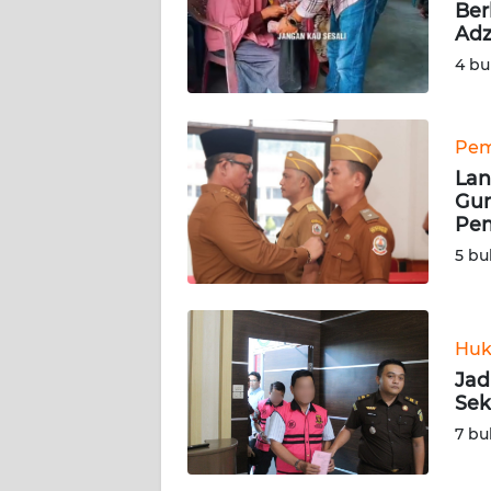
KARIR
Ber
Ad
4 bu
DISCLAIMER
Wahana
News
Pem
Regional
Lan
Gun
WN
Pem
SUMUT
5 bu
WN
JAKARTA
Huk
Jad
WN
Sek
JABAR
7 bu
WN
BANTEN