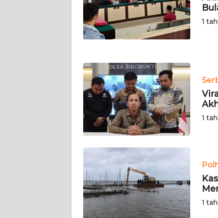
NUSANTARA
Bul
1 ta
WN
JOGJA
WN
JATIM
Ser
Vir
WN
Akh
BALI
1 ta
WN
KALBAR
Pol
WN
Kas
KALTENG
Men
1 ta
WN