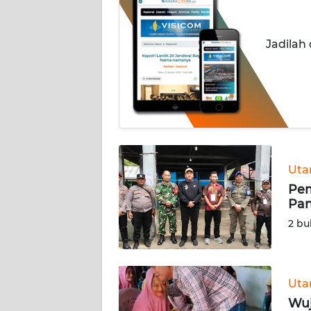
INDEKS
BERITA
Jadilah
KONTAK
KAMI
INFO
IKLAN
TENTANG
Ut
KAMI
Pem
Pan
PEDOMAN
2 bu
MEDIA
SIBER
REDAKSI
Ut
Wuj