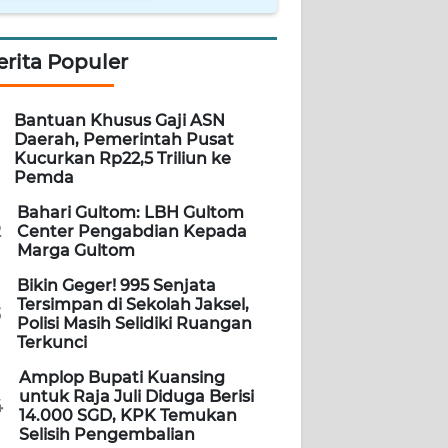
erita Populer
Bantuan Khusus Gaji ASN
Daerah, Pemerintah Pusat
Kucurkan Rp22,5 Triliun ke
Pemda
Bahari Gultom: LBH Gultom
2
Center Pengabdian Kepada
Marga Gultom
Bikin Geger! 995 Senjata
Tersimpan di Sekolah Jaksel,
3
Polisi Masih Selidiki Ruangan
Terkunci
Amplop Bupati Kuansing
untuk Raja Juli Diduga Berisi
4
14.000 SGD, KPK Temukan
Selisih Pengembalian