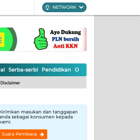
NETWORK
al
Serba-serbi
Pendidikan
Olahraga
Opini
Editoria
Disclaimer
Kirimkan masukan dan tanggapan
anda sebagai konsumen kepada
kami.
Suara Pembaca