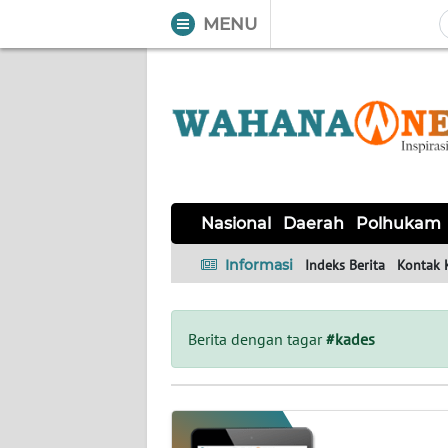
MENU
WAHANA
Tutup
TV
NASIONAL
DAERAH
POLHUKAM
KRIMINAL
EKUIN
SAINS-
KESEHATAN
INTERNASIONAL
Nasional
Daerah
Polhukam
TEKNO
Informasi
Indeks Berita
Kontak 
SERBA-
PENDIDIKAN
OLAHRAGA
OPINI
SERBI
Berita dengan tagar
#kades
EDITORIAL
Informasi