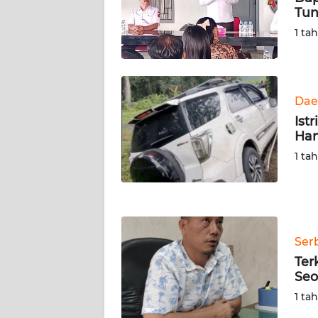
SERAMBI
Tun
1 ta
WN
JAMBI
WN
Dae
SULTRA
Ist
Han
WN
1 ta
NTB
WN
SULTENG
Ser
WN
Ter
SULBAR
Seo
1 ta
WN