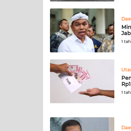
KALTARA
WN
Dae
KALSEL
Min
Jab
WN
1 ta
KALTIM
WN
SULSEL
Ut
Pem
WN
Rp1
GORONTALO
1 ta
WN
SULUT
WN
Dae
MALUKU