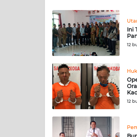
WN
Ut
NTT
Ini
Pa
WN
KEPRI
12 b
WN
PAPUA
Huk
Ope
WN
Ora
PAPUA
Ka
BARAT
12 b
WN
RIAU
Pem
WN
Bup