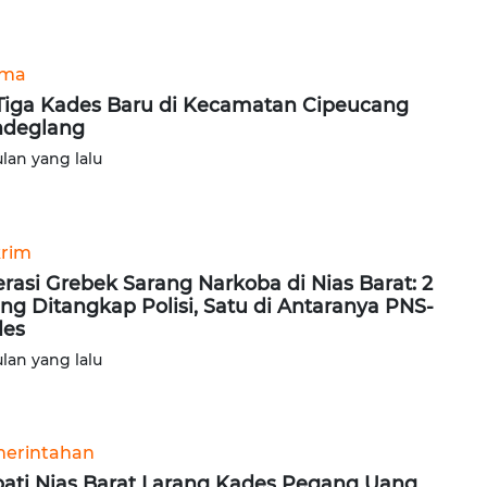
ama
 Tiga Kades Baru di Kecamatan Cipeucang
ndeglang
ulan yang lalu
rim
rasi Grebek Sarang Narkoba di Nias Barat: 2
ng Ditangkap Polisi, Satu di Antaranya PNS-
des
ulan yang lalu
erintahan
ati Nias Barat Larang Kades Pegang Uang