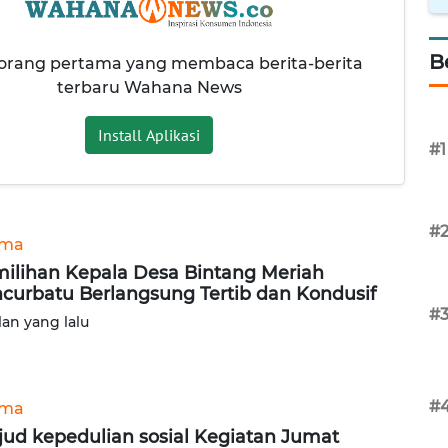
B
 orang pertama yang membaca berita-berita
terbaru Wahana News
Install Aplikasi
#1
#
ama
ilihan Kepala Desa Bintang Meriah
curbatu Berlangsung Tertib dan Kondusif
#
lan yang lalu
#
ama
ud kepedulian sosial Kegiatan Jumat