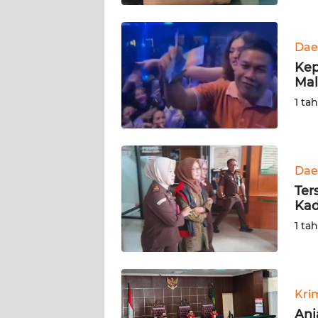
BABEL
WN
Dae
SUMBAR
Kep
Mal
WN
1 ta
SUMSEL
WN
BENGKULU
Dae
Ter
WN
Kad
LAMPUNG
1 ta
WN
JATENG
Kri
WN
Ani