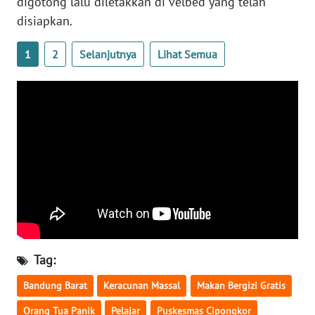
digotong lalu diletakkan di velbed yang telah
disiapkan.
WN
SERAMBI
1
2
Selanjutnya
Lihat Semua
WN
JAMBI
WN
SULTRA
WN
NTB
WN
SULTENG
Tag:
WN
Bandung Barat
Keracunan Massal
Makan Bergizi Gratis
SULBAR
Orang Tua Panik
Pelajar
Puskesmas Cipongkor