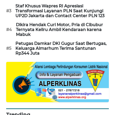
PORTAL
Staf Khusus Wapres RI Apresiasi
KONSUMEN
#3
Transformasi Layanan PLN Saat Kunjungi
UP2D Jakarta dan Contact Center PLN 123
FORWAMKI
Dikira Hendak Curi Motor, Pria di Cibubur
#4
Ternyata Keliru Ambil Kendaraan karena
Mabuk
ALPERKLINAS
Petugas Damkar DKI Gugur Saat Bertugas,
#5
Keluarga Almarhum Terima Santunan
FORJASIDA
Rp344 Juta
TAMBANG
NEWS
SITUNGIR
NEWS
SIDIKALANG
NEWS
Trending