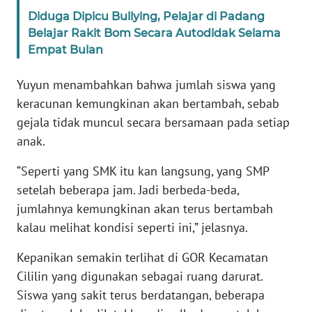
WN
Diduga Dipicu Bullying, Pelajar di Padang
BANTEN
Belajar Rakit Bom Secara Autodidak Selama
Empat Bulan
WN
NTT
Yuyun menambahkan bahwa jumlah siswa yang
keracunan kemungkinan akan bertambah, sebab
WN
gejala tidak muncul secara bersamaan pada setiap
KEPRI
anak.
WN
“Seperti yang SMK itu kan langsung, yang SMP
PAPUA
setelah beberapa jam. Jadi berbeda-beda,
jumlahnya kemungkinan akan terus bertambah
WN
kalau melihat kondisi seperti ini,” jelasnya.
PAPUA
BARAT
Kepanikan semakin terlihat di GOR Kecamatan
Cililin yang digunakan sebagai ruang darurat.
WN
Siswa yang sakit terus berdatangan, beberapa
RIAU