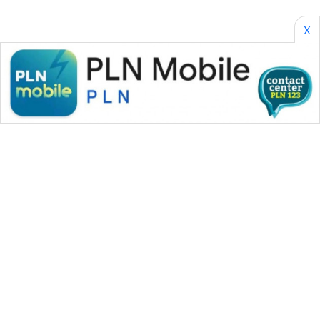
X
WAHANA MEDIA GROUP
|
|
|
WAHANA NEWS co
WAHANA TANI
WAHANA ADVOKAT