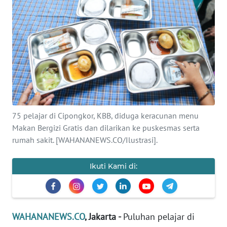
SAINS-TEKNO
KESEHATAN
INTERNASIONAL
SERBA-SERBI
75 pelajar di Cipongkor, KBB, diduga keracunan menu
PENDIDIKAN
Makan Bergizi Gratis dan dilarikan ke puskesmas serta
rumah sakit. [WAHANANEWS.CO/Ilustrasi].
OLAHRAGA
Ikuti Kami di:
OPINI
EDITORIAL
WAHANANEWS.CO
, Jakarta -
Puluhan pelajar di