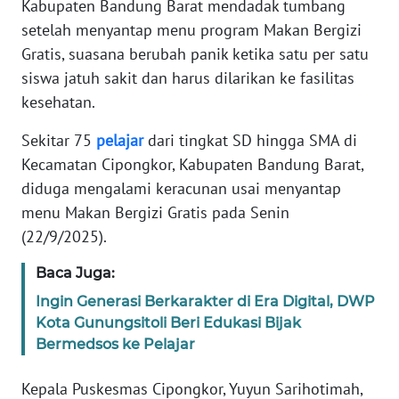
Kabupaten Bandung Barat mendadak tumbang
Informasi
setelah menyantap menu program Makan Bergizi
INDEKS
Gratis, suasana berubah panik ketika satu per satu
BERITA
siswa jatuh sakit dan harus dilarikan ke fasilitas
kesehatan.
KONTAK
KAMI
Sekitar 75
pelajar
dari tingkat SD hingga SMA di
Kecamatan Cipongkor, Kabupaten Bandung Barat,
INFO
diduga mengalami keracunan usai menyantap
IKLAN
menu Makan Bergizi Gratis pada Senin
(22/9/2025).
TENTANG
KAMI
Baca Juga:
Ingin Generasi Berkarakter di Era Digital, DWP
PEDOMAN
Kota Gunungsitoli Beri Edukasi Bijak
MEDIA
Bermedsos ke Pelajar
SIBER
Kepala Puskesmas Cipongkor, Yuyun Sarihotimah,
REDAKSI