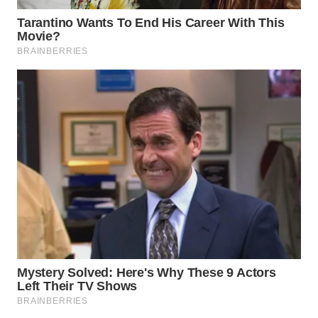
WN
SUMEDANG
WN
CIANJUR
WN
KEPULAUAN
SERIBU
WN
TANGERANG
WN
BINJAI
WN
CIREBON