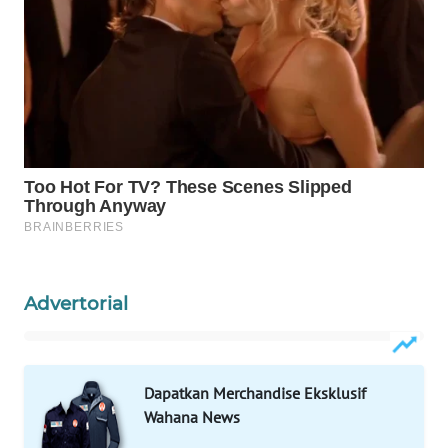
WAHANA
LISTRIK
WAHANA
TRAVEL
WAHANA
TV
WAHANANEWS
ID
Advertorial
WAHANANEWS
CO ID
Dapatkan Merchandise Eksklusif
WAHANANEWS
Wahana News
NET