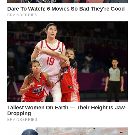
WN
MALUKU
WN
MALUT
WN
DAIRI
WN
DANAU
TOBA
WN
NIAS
WN
LANGKAT