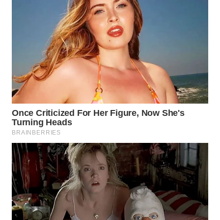
TAPANULI
TENGAH
WN DELI
SERDANG
WN
TEBING
TINGGI
WN
PAKPAK
WN
KARAWANG
WN
BEKASI