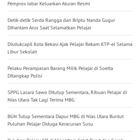
Pemprov Jabar Keluarkan Aturan Resmi
WN
NUSANTARA
Detik-detik Serda Rangga dan Briptu Nanda Gugur
Dihantam Arus Saat Selamatkan Pelajar
WN
JOGJA
Disdukcapil Kota Bekasi Ajak Pelajar Rekam KTP-el Selama
Libur Sekolah
WN
JATIM
Pelaku Perampasan Barang Milik Pelajar di Soetta
Ditangkap Polisi
WN
BALI
SPPG Lasara Sawo Ditutup Sementara, Ribuan Pelajar di
Nias Utara Tak Lagi Terima MBG
WN
KALBAR
BGN Tutup Sementara Dapur MBG di Nias Utara Buntut
WN
Puluhan Pelajar Diduga Keracunan Susu
KALTENG