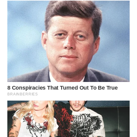
WN
INDRAMAYU
WN
KUNINGAN
WN
MAJALENGKA
WN
SUBANG
WN
SUKABUMI
WN
PURWAKARTA