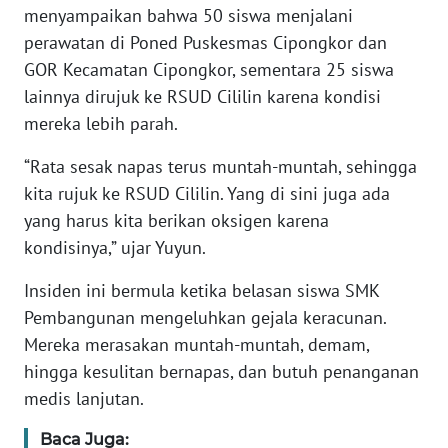
menyampaikan bahwa 50 siswa menjalani
perawatan di Poned Puskesmas Cipongkor dan
KARIR
GOR Kecamatan Cipongkor, sementara 25 siswa
lainnya dirujuk ke RSUD Cililin karena kondisi
DISCLAIMER
mereka lebih parah.
Wahana
“Rata sesak napas terus muntah-muntah, sehingga
News
Regional
kita rujuk ke RSUD Cililin. Yang di sini juga ada
yang harus kita berikan oksigen karena
WN
kondisinya,” ujar Yuyun.
SUMUT
Insiden ini bermula ketika belasan siswa SMK
Pembangunan mengeluhkan gejala keracunan.
WN
JAKARTA
Mereka merasakan muntah-muntah, demam,
hingga kesulitan bernapas, dan butuh penanganan
WN
medis lanjutan.
JABAR
Baca Juga: