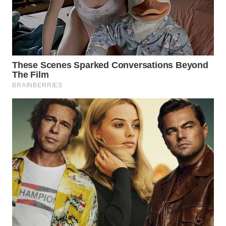
WN
BOGOR
WN
DEPOK
WN
TAPANULI
UTARA
WN
SAMOSIR
WN
PADANG
LAWAS