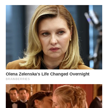
Wahana
Media
Group
WAHANA
NEWS
WAHANA
TANI
WAHANA
ADVOKAT
WAHANA
INFRASTRUKTUR
WAHANA
KONSUMEN