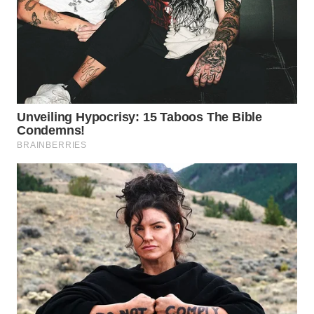
WN
PRIANGAN
TIMUR
WN
SEMARANG
WN
SOLO
WN
BOROBUDUR
WN
MADURA
WN
SURABAYA