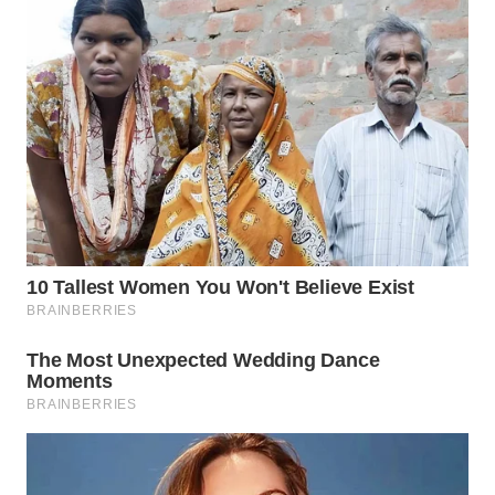
WN
TAPANULI
SELATAN
WN
TANJUNG
LESUNG
WN
KARO
WN
SIMALUNGUN
WN
LABUHANBATU
WN