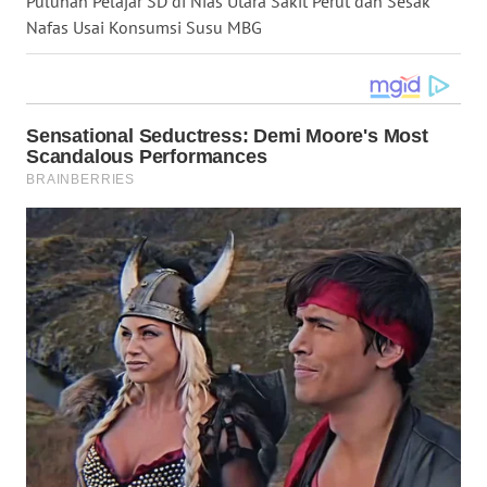
Puluhan Pelajar SD di Nias Utara Sakit Perut dan Sesak
WN
Nafas Usai Konsumsi Susu MBG
KALTARA
WN
KALSEL
WN
KALTIM
WN
SULSEL
WN
GORONTALO
WN
SULUT