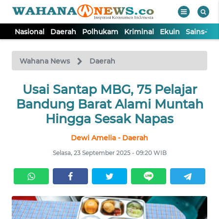
Nasional
Daerah
Polhukam
Kriminal
Ekuin
Sains-Te
WAHANA
Tutup
TV
Wahana News
Daerah
NASIONAL
Usai Santap MBG, 75 Pelajar
Bandung Barat Alami Muntah
DAERAH
Hingga Sesak Napas
Dewi Amelia - Daerah
POLHUKAM
Selasa, 23 September 2025 - 09:20 WIB
KRIMINAL
EKUIN