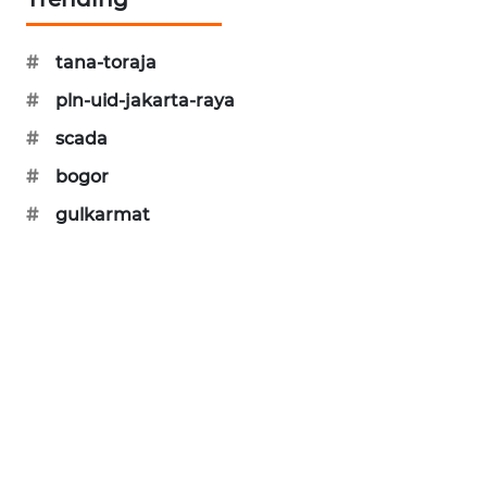
SIBARAGAS
NEWS
#
tana-toraja
#
pln-uid-jakarta-raya
METRO
SIANTAR
#
scada
NEWS
#
bogor
METRO
#
gulkarmat
MEDAN
NEWS
METRO
JAKARTA
NEWS
KRT
NEWS