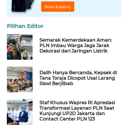
Buka Katalog
WAHANA
SPORT
Pilihan Editor
WAHANA
UMKM
Semarak Kemerdekaan Aman:
PLN Imbau Warga Jaga Jarak
WAHANA
Dekorasi dari Jaringan Listrik
SELEB
WAHANA
Dalih Hanya Bercanda, Kepsek di
PERSONA
Tana Toraja Dicopot Usai Larang
Siswi Berjilbab
WAHANA
OTOMOTIF
Staf Khusus Wapres RI Apresiasi
Transformasi Layanan PLN Saat
WAHANA
Kunjungi UP2D Jakarta dan
Contact Center PLN 123
HEALTH