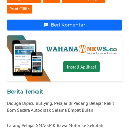
WN
Rsud Cililin
BABEL
Beri Komentar
WN
SUMBAR
WN
SUMSEL
Install Aplikasi
WN
BENGKULU
Berita Terkait
WN
LAMPUNG
Diduga Dipicu Bullying, Pelajar di Padang Belajar Rakit
Bom Secara Autodidak Selama Empat Bulan
WN
JATENG
Larang Pelajar SMA-SMK Bawa Motor ke Sekolah,