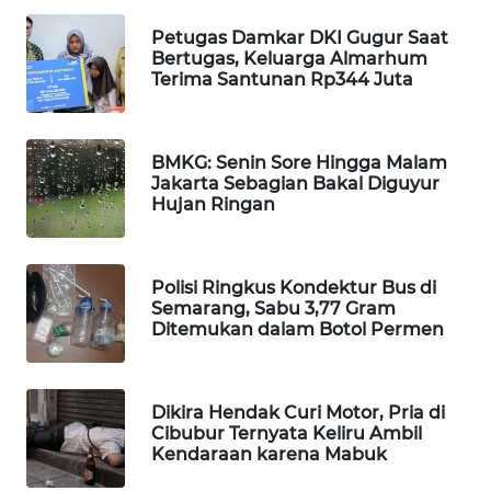
WAHANA
Petugas Damkar DKI Gugur Saat
DESA
Bertugas, Keluarga Almarhum
WISATA
Terima Santunan Rp344 Juta
LAPAK
WAHANA
BMKG: Senin Sore Hingga Malam
Jakarta Sebagian Bakal Diguyur
Hujan Ringan
Wahana
Network
KONSUMEN
Polisi Ringkus Kondektur Bus di
LISTRIK
Semarang, Sabu 3,77 Gram
Ditemukan dalam Botol Permen
MASYARAKAT
KELISTRIKAN
Dikira Hendak Curi Motor, Pria di
Cibubur Ternyata Keliru Ambil
WALINKI
Kendaraan karena Mabuk
ID