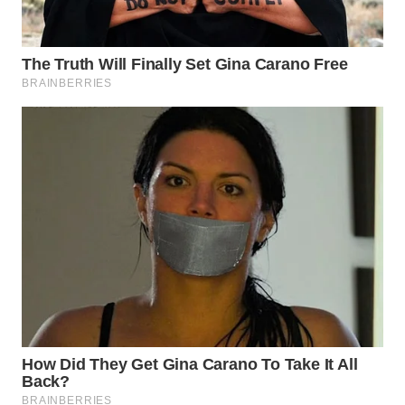
WN
NATUNA
WN
BINTAN
WN
MANDALIKA
WN
LIKUPANG
WN
LABUANBAJO
WN
BORNEO