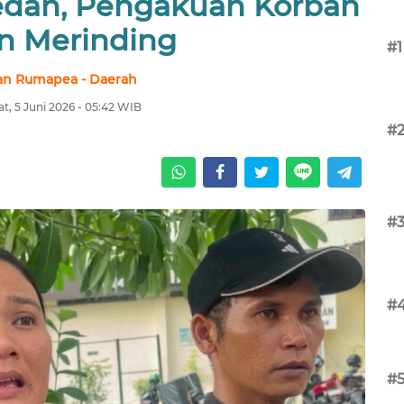
Medan, Pengakuan Korban
in Merinding
#1
van Rumapea - Daerah
t, 5 Juni 2026 - 05:42 WIB
#
#
#
#