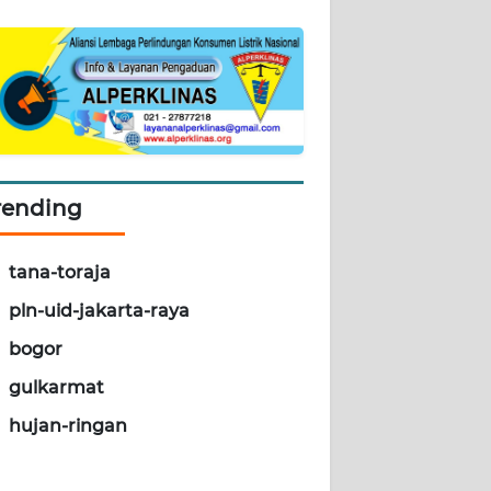
rending
tana-toraja
pln-uid-jakarta-raya
bogor
gulkarmat
hujan-ringan