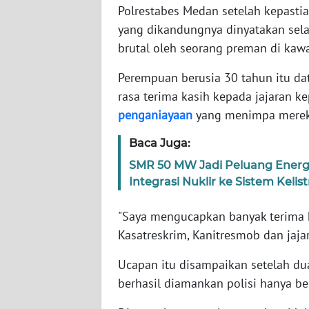
Polrestabes Medan setelah kepastia
yang dikandungnya dinyatakan se
WN
brutal oleh seorang preman di ka
NTT
Perempuan berusia 30 tahun itu d
WN
rasa terima kasih kepada jajaran k
KEPRI
penganiayaan
yang menimpa merek
WN
Baca Juga:
PAPUA
SMR 50 MW Jadi Peluang Ener
Integrasi Nuklir ke Sistem Kelis
WN
PAPUA
"Saya mengucapkan banyak terima 
BARAT
Kasatreskrim, Kanitresmob dan jajar
WN
Ucapan itu disampaikan setelah d
RIAU
berhasil diamankan polisi hanya beb
WN