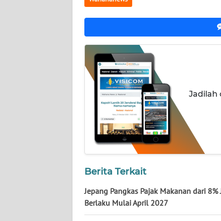
NUSANTARA
WN
JOGJA
WN
JATIM
Jadilah
WN
BALI
WN
KALBAR
Berita Terkait
WN
KALTENG
Jepang Pangkas Pajak Makanan dari 8% 
Berlaku Mulai April 2027
WN