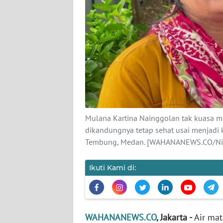
KARIR
DISCLAIMER
Wahana
News
Regional
WN
SUMUT
Mulana Kartina Nainggolan tak kuasa m
dikandungnya tetap sehat usai menjad
WN
Tembung, Medan. [WAHANANEWS.CO/Ni]
JAKARTA
Ikuti Kami di:
WN
JABAR
WN
WAHANANEWS.CO
, Jakarta -
Air mat
BANTEN