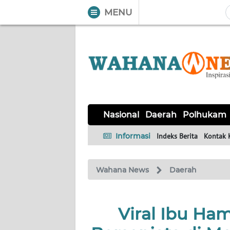
MENU
WAHANA
Tutup
TV
NASIONAL
DAERAH
POLHUKAM
KRIMINAL
EKUIN
SAINS-
KESEHATAN
INTERNASIONAL
Nasional
Daerah
Polhukam
TEKNO
Informasi
Indeks Berita
Kontak 
SERBA-
PENDIDIKAN
OLAHRAGA
OPINI
SERBI
Wahana News
Daerah
EDITORIAL
Viral Ibu Ha
Informasi