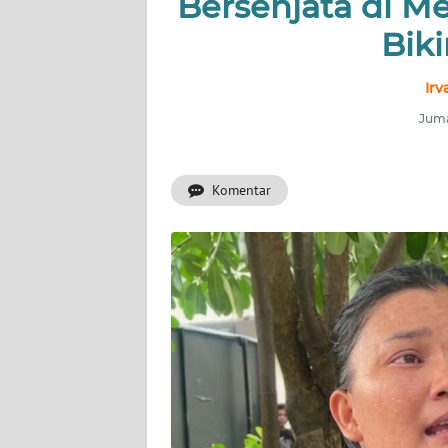
Bersenjata di 
INDEKS
BERITA
Bik
KONTAK
Ir
KAMI
Juma
INFO
IKLAN
Komentar
TENTANG
KAMI
PEDOMAN
MEDIA
SIBER
REDAKSI