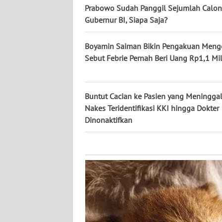
KALTARA
Prabowo Sudah Panggil Sejumlah Calon
Gubernur BI, Siapa Saja?
WN
KALSEL
Boyamin Saiman Bikin Pengakuan Menge
Sebut Febrie Pernah Beri Uang Rp1,1 Mil
WN
KALTIM
Buntut Cacian ke Pasien yang Meninggal
WN
Nakes Teridentifikasi KKI hingga Dokter
SULSEL
Dinonaktifkan
WN
GORONTALO
WN
SULUT
WN
MALUKU