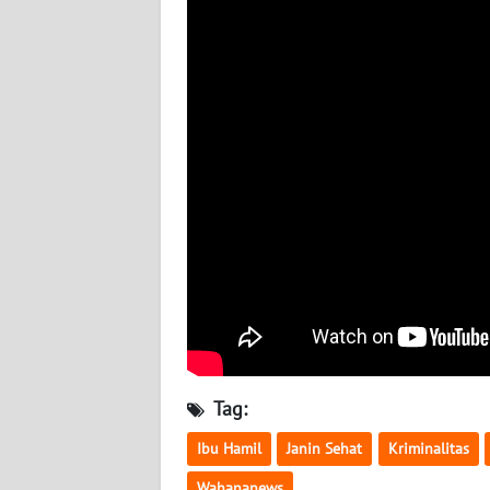
BABEL
WN
SUMBAR
WN
SUMSEL
WN
BENGKULU
WN
LAMPUNG
WN
Tag:
JATENG
Ibu Hamil
Janin Sehat
Kriminalitas
WN
Wahananews