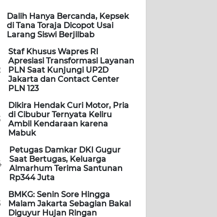
Dalih Hanya Bercanda, Kepsek
di Tana Toraja Dicopot Usai
Larang Siswi Berjilbab
Staf Khusus Wapres RI
Apresiasi Transformasi Layanan
2
PLN Saat Kunjungi UP2D
Jakarta dan Contact Center
PLN 123
Dikira Hendak Curi Motor, Pria
di Cibubur Ternyata Keliru
3
Ambil Kendaraan karena
Mabuk
Petugas Damkar DKI Gugur
Saat Bertugas, Keluarga
4
Almarhum Terima Santunan
Rp344 Juta
BMKG: Senin Sore Hingga
5
Malam Jakarta Sebagian Bakal
Diguyur Hujan Ringan