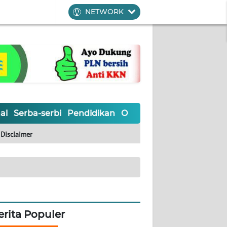
NETWORK
al
Serba-serbi
Pendidikan
Olahraga
Opini
Editoria
Disclaimer
erita Populer