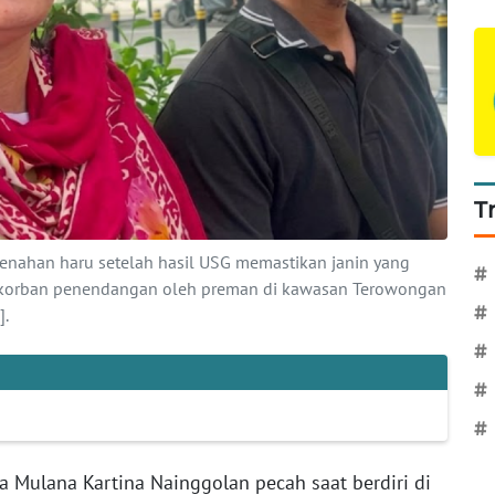
T
enahan haru setelah hasil USG memastikan janin yang
#
i korban penendangan oleh preman di kawasan Terowongan
#
.
#
#
#
a Mulana Kartina Nainggolan pecah saat berdiri di