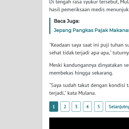
Di tengah rasa syukur tersebut, Mu
SERAMBI
hasil pemeriksaan medis menunjuk
WN
Baca Juga:
JAMBI
Jepang Pangkas Pajak Makanan d
WN
"Keadaan saya saat ini puji tuhan 
SULTRA
sehat tidak terjadi apa-apa," tuturny
WN
Meski kandungannya dinyatakan seh
NTB
membekas hingga sekarang.
WN
"Saya sudah takut dengan kondisi t
SULTENG
terjadi," kata Mulana.
WN
1
2
3
4
5
Selanjutn
SULBAR
WN