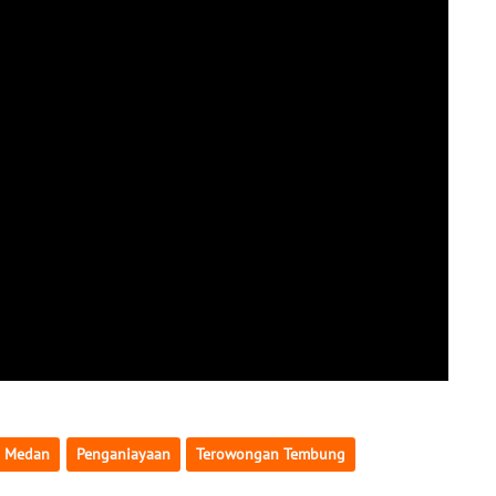
Medan
Penganiayaan
Terowongan Tembung