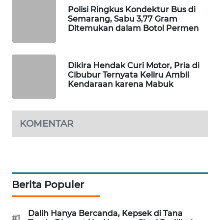
Polisi Ringkus Kondektur Bus di
WAHANA
Semarang, Sabu 3,77 Gram
DESA
Ditemukan dalam Botol Permen
WISATA
LAPAK
Dikira Hendak Curi Motor, Pria di
WAHANA
Cibubur Ternyata Keliru Ambil
Kendaraan karena Mabuk
Wahana
Network
KOMENTAR
KONSUMEN
LISTRIK
MASYARAKAT
KELISTRIKAN
Berita Populer
WALINKI
ID
Dalih Hanya Bercanda, Kepsek di Tana
#1