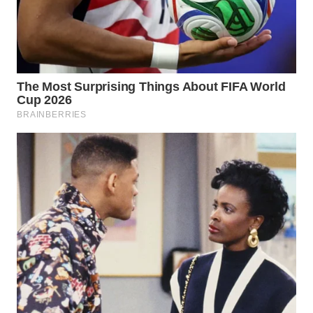
WN
PRIANGAN
TIMUR
WN
SEMARANG
WN
SOLO
WN
BOROBUDUR
WN
MADURA
WN
SURABAYA