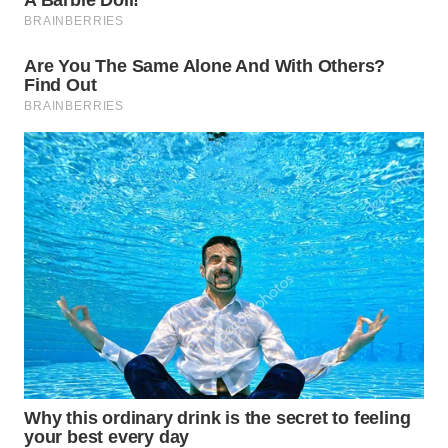
WN
BOGOR
WN
DEPOK
WN
TAPANULI
UTARA
WN
SAMOSIR
WN
PADANG
LAWAS