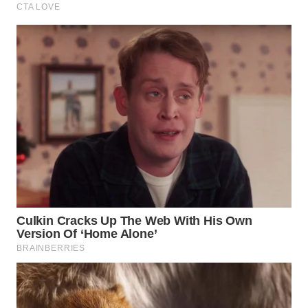
WN
SUMEDANG
WN
CIANJUR
WN
KEPULAUAN
SERIBU
WN
TANGERANG
WN
BINJAI
WN
CIREBON