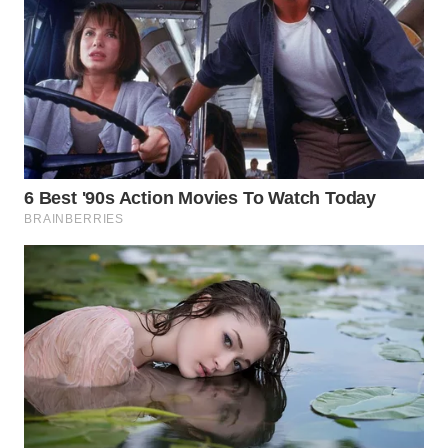
WN
TAPANULI
SELATAN
WN
TANJUNG
LESUNG
WN
KARO
WN
SIMALUNGUN
WN
LABUHANBATU
WN