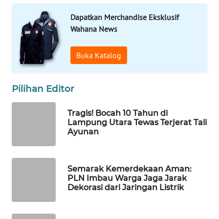
WAHANA
Dapatkan Merchandise Eksklusif
LISTRIK
Wahana News
WAHANA
Buka Katalog
TRAVEL
WAHANA
Pilihan Editor
TV
Tragis! Bocah 10 Tahun di
Lampung Utara Tewas Terjerat Tali
WAHANANEWS
Ayunan
ID
WAHANANEWS
Semarak Kemerdekaan Aman:
CO ID
PLN Imbau Warga Jaga Jarak
Dekorasi dari Jaringan Listrik
WAHANANEWS
NET