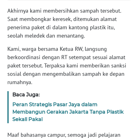
Informasi
Akhirnya kami membersihkan sampah tersebut.
INDEKS
Saat membongkar keresek, ditemukan alamat
BERITA
penerima paket di dalam kantong plastik itu,
seolah meledek dan menantang.
KONTAK
KAMI
Kami, warga bersama Ketua RW, langsung
berkoordinasi dengan RT setempat sesuai alamat
INFO
paket tersebut. Terpaksa kami memberikan sanksi
IKLAN
sosial dengan mengembalikan sampah ke depan
rumahnya.
TENTANG
KAMI
Baca Juga:
Peran Strategis Pasar Jaya dalam
PEDOMAN
Membangun Gerakan Jakarta Tanpa Plastik
MEDIA
Sekali Pakai
SIBER
Maaf bahasanya campur, semoga jadi pelajaran
REDAKSI