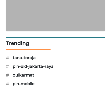
PORTAL
KONSUMEN
FORWAMKI
ALPERKLINAS
Trending
FORJASIDA
#
tana-toraja
TAMBANG
#
pln-uid-jakarta-raya
NEWS
#
gulkarmat
SITUNGIR
#
pln-mobile
NEWS
SIDIKALANG
NEWS