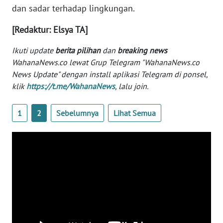
dan sadar terhadap lingkungan.
KARIR
[Redaktur: Elsya TA]
DISCLAIMER
Ikuti update
berita pilihan
dan
breaking news
WahanaNews.co lewat Grup Telegram "WahanaNews.co
News Update" dengan install aplikasi Telegram di ponsel,
Wahana
News
klik
https://t.me/WahanaNews
, lalu join.
Regional
1
2
Sebelumnya
Lihat Semua
WN
SUMUT
WN
JAKARTA
WN
JABAR