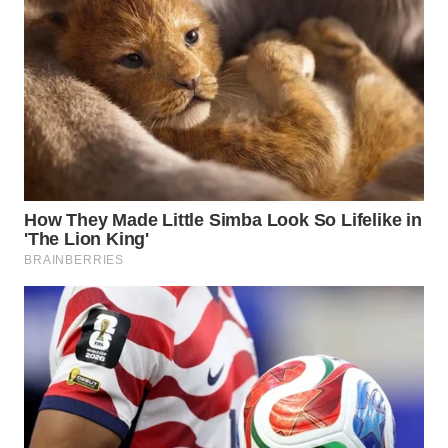
WN
INDRAMAYU
WN
KUNINGAN
WN
MAJALENGKA
WN
SUBANG
WN
SUKABUMI
WN
PURWAKARTA