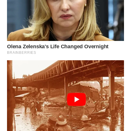
WN
NUSANTARA
WN
JOGJA
WN
JATIM
WN
BALI
WN
KALBAR
WN
KALTENG