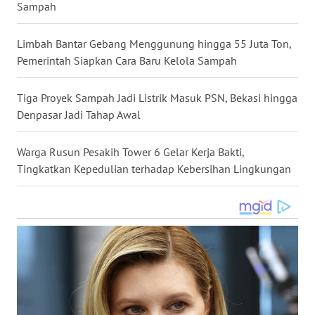
Sampah
WN
BABEL
Limbah Bantar Gebang Menggunung hingga 55 Juta Ton,
Pemerintah Siapkan Cara Baru Kelola Sampah
WN
SUMBAR
Tiga Proyek Sampah Jadi Listrik Masuk PSN, Bekasi hingga
Denpasar Jadi Tahap Awal
WN
SUMSEL
Warga Rusun Pesakih Tower 6 Gelar Kerja Bakti,
Tingkatkan Kepedulian terhadap Kebersihan Lingkungan
WN
BENGKULU
WN
LAMPUNG
WN
JATENG