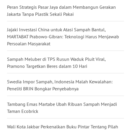
Peran Strategis Pasar Jaya dalam Membangun Gerakan
WN
Jakarta Tanpa Plastik Sekali Pakai
SERAMBI
Jajaki Investasi China untuk Atasi Sampah Bantul,
WN
MARTABAT Prabowo-Gibran: Teknologi Harus Menjawab
JAMBI
Persoalan Masyarakat
WN
Sampah Meluber di TPS Rusun Waduk Pluit Viral,
SULTRA
Pramono Targetkan Beres dalam 10 Hari
WN
NTB
Swedia Impor Sampah, Indonesia Malah Kewalahan:
Peneliti BRIN Bongkar Penyebabnya
WN
SULTENG
Tambang Emas Martabe Ubah Ribuan Sampah Menjadi
Taman Ecobrick
WN
SULBAR
Wali Kota Jakbar Perkenalkan Buku Pintar Tentang Pilah