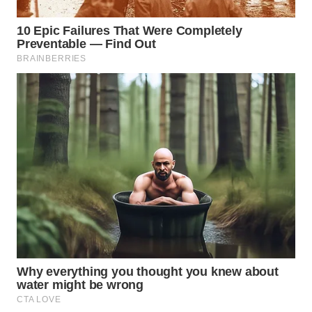
WN
KALTARA
WN
KALSEL
WN
KALTIM
WN
SULSEL
WN
GORONTALO
WN
SULUT