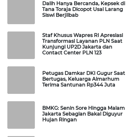
Dalih Hanya Bercanda, Kepsek di
WAHANA
Tana Toraja Dicopot Usai Larang
SPORT
Siswi Berjilbab
WAHANA
Staf Khusus Wapres RI Apresiasi
UMKM
Transformasi Layanan PLN Saat
Kunjungi UP2D Jakarta dan
Contact Center PLN 123
WAHANA
SELEB
Petugas Damkar DKI Gugur Saat
WAHANA
Bertugas, Keluarga Almarhum
PERSONA
Terima Santunan Rp344 Juta
WAHANA
OTOMOTIF
BMKG: Senin Sore Hingga Malam
Jakarta Sebagian Bakal Diguyur
Hujan Ringan
WAHANA
HEALTH