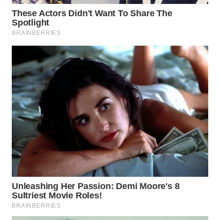
WN
NATUNA
WN
BINTAN
WN
MANDALIKA
WN
LIKUPANG
WN
LABUANBAJO
WN
BORNEO