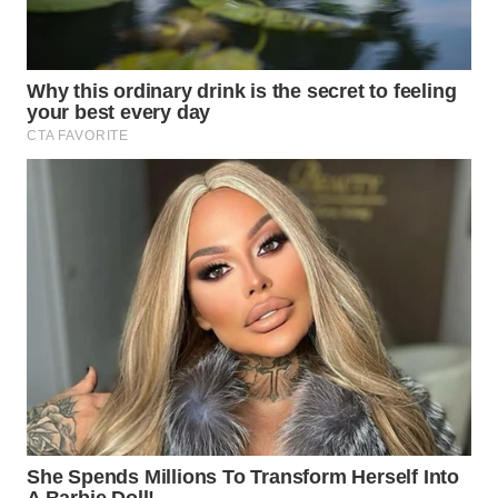
TAPANULI
TENGAH
WN DELI
SERDANG
WN
TEBING
TINGGI
WN
PAKPAK
WN
KARAWANG
WN
BEKASI