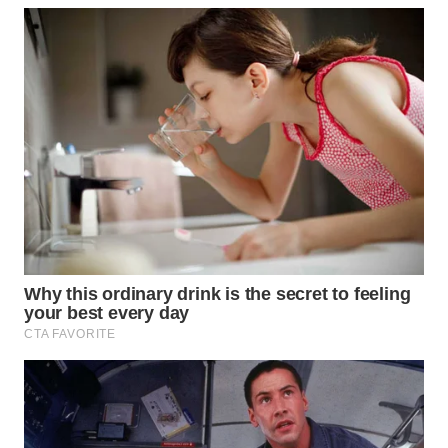
WN
MALUKU
WN
MALUT
WN
DAIRI
WN
DANAU
TOBA
WN
NIAS
WN
LANGKAT