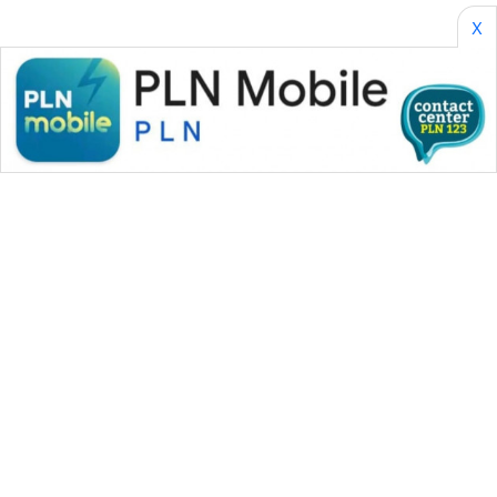
X
WAHANA MEDIA GROUP
|
|
|
WAHANA NEWS co
WAHANA TANI
WAHANA ADVOKAT
|
|
WAHANA INFRASTRUKTUR
WAHANA KONSUMEN