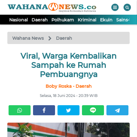
Nasional
Daerah
Polhukam
Kriminal
Ekuin
Sains-Te
WAHANA
Tutup
TV
Wahana News
Daerah
NASIONAL
Viral, Warga Kembalikan
Sampah ke Rumah
DAERAH
Pembuangnya
Boby Roska - Daerah
POLHUKAM
Selasa, 18 Juni 2024 - 20:39 WIB
KRIMINAL
EKUIN