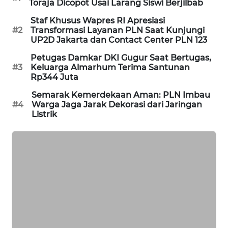
Toraja Dicopot Usai Larang Siswi Berjilbab
MAWAKA
Staf Khusus Wapres RI Apresiasi
ID
#2
Transformasi Layanan PLN Saat Kunjungi
UP2D Jakarta dan Contact Center PLN 123
MARTABAT
Petugas Damkar DKI Gugur Saat Bertugas,
NET
#3
Keluarga Almarhum Terima Santunan
Rp344 Juta
PLN
Semarak Kemerdekaan Aman: PLN Imbau
WATCH
#4
Warga Jaga Jarak Dekorasi dari Jaringan
Listrik
MKLI
LPKKI
LKKI
KOPEKLIN