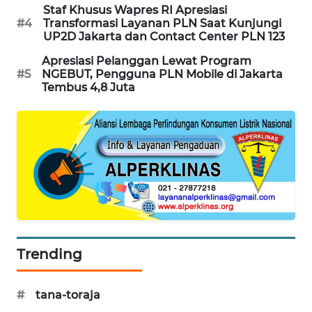
Staf Khusus Wapres RI Apresiasi
SIBARAGAS
#4
Transformasi Layanan PLN Saat Kunjungi
NEWS
UP2D Jakarta dan Contact Center PLN 123
Apresiasi Pelanggan Lewat Program
METRO
#5
NGEBUT, Pengguna PLN Mobile di Jakarta
SIANTAR
Tembus 4,8 Juta
NEWS
METRO
MEDAN
NEWS
METRO
JAKARTA
NEWS
Trending
KRT
NEWS
#
tana-toraja