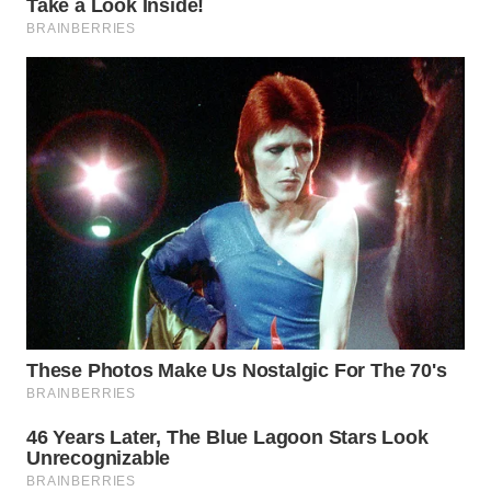
WN
MALUKU
WN
MALUT
WN
DAIRI
WN
DANAU
TOBA
WN
NIAS
WN
LANGKAT