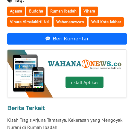
Tag:
WN
Agama
Buddha
Rumah Ibadah
Vihara
BABEL
Vihara Vimalakirti Nsi
Wahananewsco
Wali Kota Jakbar
WN
SUMBAR
Beri Komentar
WN
SUMSEL
WN
BENGKULU
Install Aplikasi
WN
LAMPUNG
Berita Terkait
WN
Kisah Tragis Arjuna Tamaraya, Kekerasan yang Mengoyak
JATENG
Nurani di Rumah Ibadah