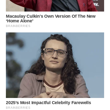
WN
NATUNA
WN
BINTAN
WN
MANDALIKA
WN
LIKUPANG
WN
LABUANBAJO
WN
BORNEO