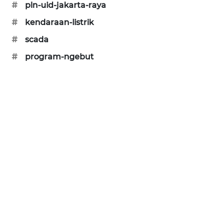
#
pln-uid-jakarta-raya
KARING
NEWS
#
kendaraan-listrik
#
scada
JURNAL
MARITIM
#
program-ngebut
HUMBANG
NEWS
GARONGGANG
NEWS
FISUELRI
ID
ENERGI
NEWS