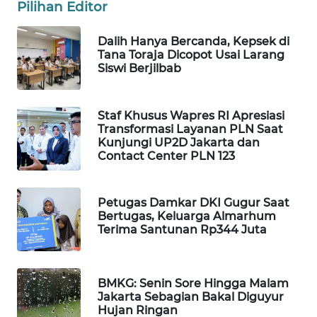
Pilihan Editor
WAHANA
DESA
Dalih Hanya Bercanda, Kepsek di
WISATA
Tana Toraja Dicopot Usai Larang
Siswi Berjilbab
LAPAK
WAHANA
Staf Khusus Wapres RI Apresiasi
Transformasi Layanan PLN Saat
Wahana
Kunjungi UP2D Jakarta dan
Network
Contact Center PLN 123
KONSUMEN
LISTRIK
Petugas Damkar DKI Gugur Saat
Bertugas, Keluarga Almarhum
Terima Santunan Rp344 Juta
MASYARAKAT
KELISTRIKAN
BMKG: Senin Sore Hingga Malam
WALINKI
Jakarta Sebagian Bakal Diguyur
ID
Hujan Ringan