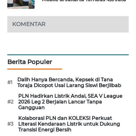
PORTAL
KONSUMEN
KOMENTAR
FORWAMKI
ALPERKLINAS
FORJASIDA
Berita Populer
TAMBANG
Dalih Hanya Bercanda, Kepsek di Tana
#1
NEWS
Toraja Dicopot Usai Larang Siswi Berjilbab
PLN Hadirkan Listrik Andal, SEA V League
SITUNGIR
#2
2026 Leg 2 Berjalan Lancar Tanpa
NEWS
Gangguan
Kolaborasi PLN dan KOLEKSI Perkuat
SIDIKALANG
#3
Literasi Kendaraan Listrik untuk Dukung
NEWS
Transisi Energi Bersih