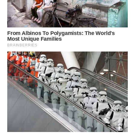
WN
BOGOR
WN
DEPOK
WN
TAPANULI
UTARA
WN
SAMOSIR
WN
PADANG
LAWAS