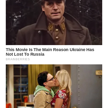
WAHANA
LISTRIK
WAHANA
TRAVEL
WAHANA
TV
WAHANANEWS
ID
WAHANANEWS
CO ID
WAHANANEWS
NET