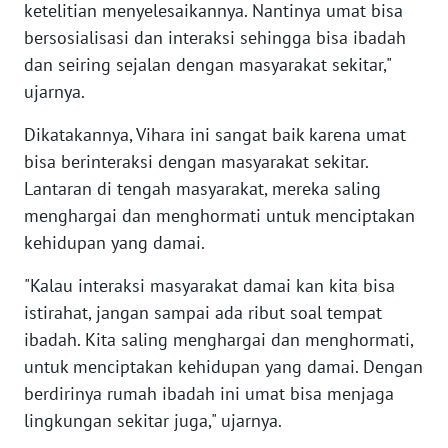
ketelitian menyelesaikannya. Nantinya umat bisa
bersosialisasi dan interaksi sehingga bisa ibadah
KARIR
dan seiring sejalan dengan masyarakat sekitar,"
ujarnya.
DISCLAIMER
Dikatakannya, Vihara ini sangat baik karena umat
Wahana
bisa berinteraksi dengan masyarakat sekitar.
News
Lantaran di tengah masyarakat, mereka saling
Regional
menghargai dan menghormati untuk menciptakan
kehidupan yang damai.
WN
SUMUT
"Kalau interaksi masyarakat damai kan kita bisa
istirahat, jangan sampai ada ribut soal tempat
WN
ibadah. Kita saling menghargai dan menghormati,
JAKARTA
untuk menciptakan kehidupan yang damai. Dengan
WN
berdirinya rumah ibadah ini umat bisa menjaga
JABAR
lingkungan sekitar juga," ujarnya.