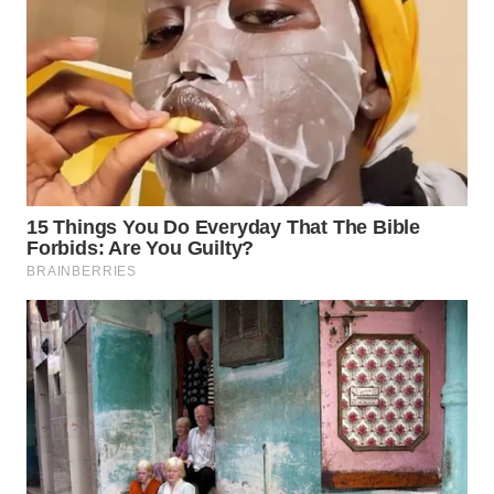
TAPANULI
TENGAH
WN DELI
SERDANG
WN
TEBING
TINGGI
WN
PAKPAK
WN
KARAWANG
WN
BEKASI