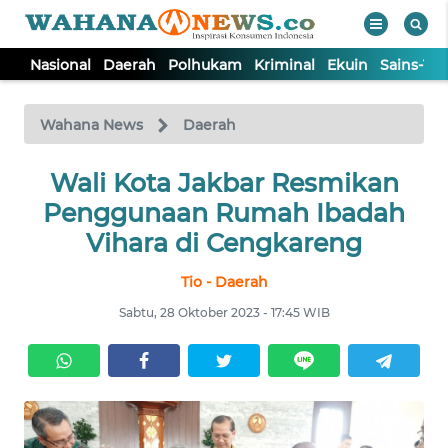
Nasional
Daerah
Polhukam
Kriminal
Ekuin
Sains-Te
WAHANA
Tutup
TV
Wahana News
Daerah
NASIONAL
Wali Kota Jakbar Resmikan
Penggunaan Rumah Ibadah
DAERAH
Vihara di Cengkareng
Tio - Daerah
POLHUKAM
Sabtu, 28 Oktober 2023 - 17:45 WIB
KRIMINAL
EKUIN