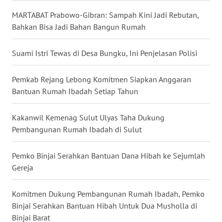
WN
MARTABAT Prabowo-Gibran: Sampah Kini Jadi Rebutan,
NUSANTARA
Bahkan Bisa Jadi Bahan Bangun Rumah
WN
Suami Istri Tewas di Desa Bungku, Ini Penjelasan Polisi
JOGJA
Pemkab Rejang Lebong Komitmen Siapkan Anggaran
WN
Bantuan Rumah Ibadah Setiap Tahun
JATIM
Kakanwil Kemenag Sulut Ulyas Taha Dukung
WN
Pembangunan Rumah Ibadah di Sulut
BALI
Pemko Binjai Serahkan Bantuan Dana Hibah ke Sejumlah
WN
Gereja
KALBAR
Komitmen Dukung Pembangunan Rumah Ibadah, Pemko
WN
Binjai Serahkan Bantuan Hibah Untuk Dua Musholla di
KALTENG
Binjai Barat