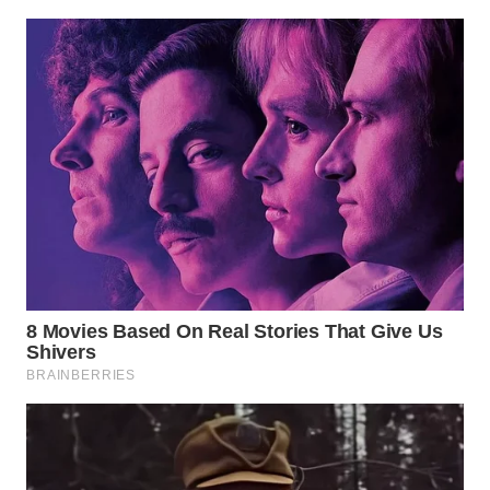
Wahana
Media
Group
WAHANA
NEWS
WAHANA
TANI
WAHANA
ADVOKAT
WAHANA
INFRASTRUKTUR
WAHANA
KONSUMEN