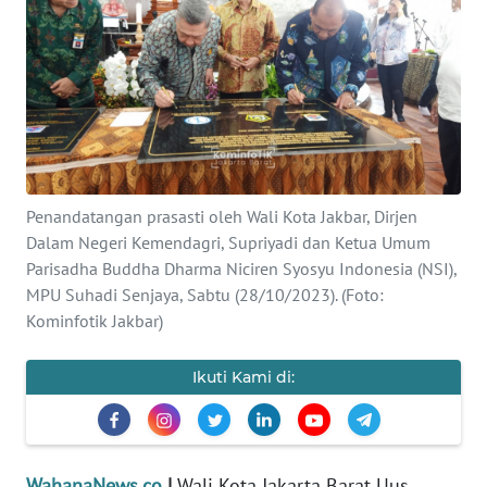
SAINS-TEKNO
KESEHATAN
INTERNASIONAL
SERBA-SERBI
Penandatangan prasasti oleh Wali Kota Jakbar, Dirjen
Dalam Negeri Kemendagri, Supriyadi dan Ketua Umum
PENDIDIKAN
Parisadha Buddha Dharma Niciren Syosyu Indonesia (NSI),
MPU Suhadi Senjaya, Sabtu (28/10/2023). (Foto:
OLAHRAGA
Kominfotik Jakbar)
OPINI
Ikuti Kami di:
EDITORIAL
WahanaNews.co
|
Wali Kota Jakarta Barat Uus