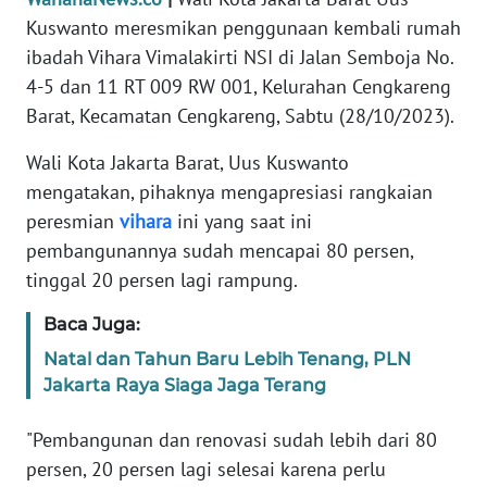
Informasi
Kuswanto meresmikan penggunaan kembali rumah
ibadah Vihara Vimalakirti NSI di Jalan Semboja No.
INDEKS
BERITA
4-5 dan 11 RT 009 RW 001, Kelurahan Cengkareng
Barat, Kecamatan Cengkareng, Sabtu (28/10/2023).
KONTAK
KAMI
Wali Kota Jakarta Barat, Uus Kuswanto
mengatakan, pihaknya mengapresiasi rangkaian
INFO
peresmian
vihara
ini yang saat ini
IKLAN
pembangunannya sudah mencapai 80 persen,
tinggal 20 persen lagi rampung.
TENTANG
KAMI
Baca Juga:
Natal dan Tahun Baru Lebih Tenang, PLN
PEDOMAN
Jakarta Raya Siaga Jaga Terang
MEDIA
SIBER
"Pembangunan dan renovasi sudah lebih dari 80
persen, 20 persen lagi selesai karena perlu
REDAKSI