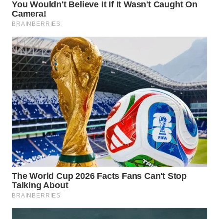
WN
SUMEDANG
WN
CIANJUR
WN
KEPULAUAN
SERIBU
WN
TANGERANG
WN
BINJAI
WN
CIREBON