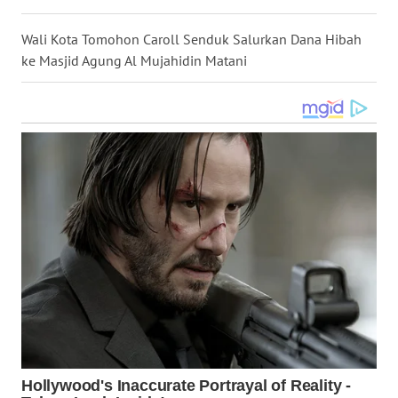
WN
KALTARA
Wali Kota Tomohon Caroll Senduk Salurkan Dana Hibah
ke Masjid Agung Al Mujahidin Matani
WN
KALSEL
WN
KALTIM
WN
SULSEL
WN
GORONTALO
WN
SULUT