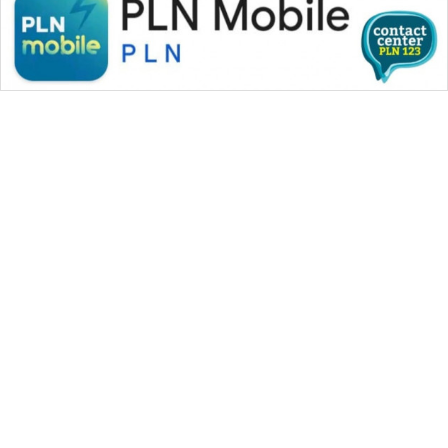
WAHANA MEDIA GROUP
|
|
|
WAHANA NEWS co
WAHANA TANI
WAHANA ADVOKAT
|
|
WAHANA INFRASTRUKTUR
WAHANA KONSUMEN
|
|
|
WAHANA LISTRIK
WAHANA TRAVEL
WAHANA TV
|
|
|
WAHANANEWS id
WAHANANEWS CO ID
WAHANANEWS NET
|
|
|
WAHANA SPORT ID
Wahana UMKM
Wahana Seleb