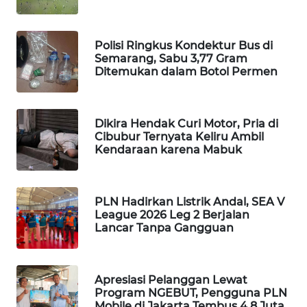
MAWAKA
ID
Polisi Ringkus Kondektur Bus di
Semarang, Sabu 3,77 Gram
Ditemukan dalam Botol Permen
MARTABAT
NET
Dikira Hendak Curi Motor, Pria di
PLN
Cibubur Ternyata Keliru Ambil
WATCH
Kendaraan karena Mabuk
MKLI
PLN Hadirkan Listrik Andal, SEA V
LPKKI
League 2026 Leg 2 Berjalan
Lancar Tanpa Gangguan
LKKI
Apresiasi Pelanggan Lewat
KOPEKLIN
Program NGEBUT, Pengguna PLN
Mobile di Jakarta Tembus 4,8 Juta