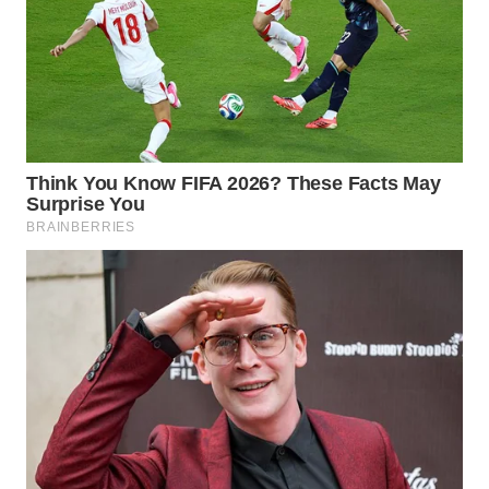
WN
PRIANGAN
TIMUR
WN
SEMARANG
WN
SOLO
WN
BOROBUDUR
WN
MADURA
WN
SURABAYA