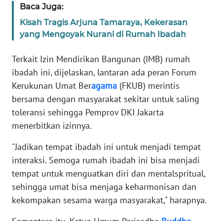
Baca Juga:
WN
BANTEN
Kisah Tragis Arjuna Tamaraya, Kekerasan
yang Mengoyak Nurani di Rumah Ibadah
WN
NTT
Terkait Izin Mendirikan Bangunan (IMB) rumah
ibadah ini, dijelaskan, lantaran ada peran Forum
WN
Kerukunan Umat Ber
agama
(FKUB) merintis
KEPRI
bersama dengan masyarakat sekitar untuk saling
toleransi sehingga Pemprov DKI Jakarta
WN
menerbitkan izinnya.
PAPUA
"Jadikan tempat ibadah ini untuk menjadi tempat
WN
interaksi. Semoga rumah ibadah ini bisa menjadi
PAPUA
tempat untuk menguatkan diri dan mentalspritual,
BARAT
sehingga umat bisa menjaga keharmonisan dan
kekompakan sesama warga masyarakat," harapnya.
WN
RIAU