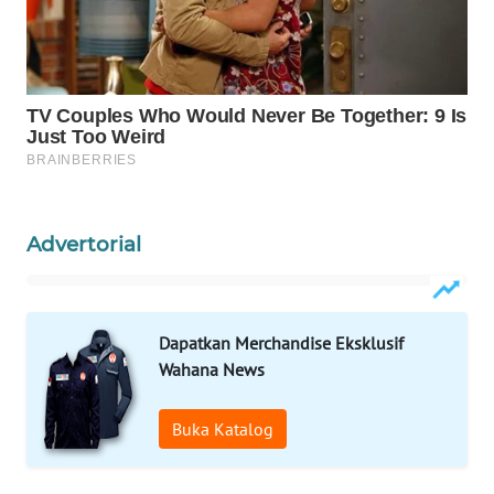
WAHANA
SPORT
WAHANA
UMKM
WAHANA
SELEB
Advertorial
WAHANA
PERSONA
Dapatkan Merchandise Eksklusif
WAHANA
Wahana News
OTOMOTIF
Buka Katalog
WAHANA
HEALTH