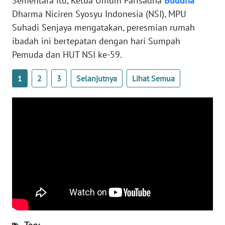
Sementara itu, Ketua Umum Parisadha
Buddha
Dharma Niciren Syosyu Indonesia (NSI), MPU
WN
Suhadi Senjaya mengatakan, peresmian rumah
SERAMBI
ibadah ini bertepatan dengan hari Sumpah
Pemuda dan HUT NSI ke-59.
WN
JAMBI
1
2
3
Selanjutnya
Lihat Semua
WN
SULTRA
WN
NTB
WN
SULTENG
WN
SULBAR