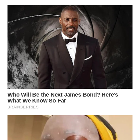
WN
TAPANULI
SELATAN
WN
TANJUNG
LESUNG
WN
KARO
WN
SIMALUNGUN
WN
LABUHANBATU
WN