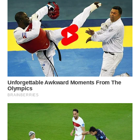
WN
INDRAMAYU
WN
KUNINGAN
WN
MAJALENGKA
WN
SUBANG
WN
SUKABUMI
WN
PURWAKARTA