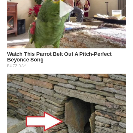
TAPANULI
TENGAH
WN DELI
SERDANG
WN
TEBING
TINGGI
WN
PAKPAK
WN
KARAWANG
WN
BEKASI