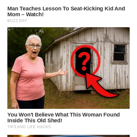
WN
MALUKU
WN
MALUT
WN
DAIRI
WN
DANAU
TOBA
WN
NIAS
WN
LANGKAT