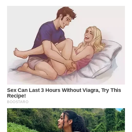
WN
INDRAMAYU
WN
KUNINGAN
WN
MAJALENGKA
WN
SUBANG
WN
SUKABUMI
WN
PURWAKARTA