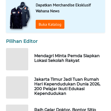
Dapatkan Merchandise Eksklusif
WAHANA
Wahana News
SPORT
Buka Katalog
WAHANA
UMKM
Pilihan Editor
WAHANA
SELEB
Mendagri Minta Pemda Siapkan
Lokasi Sekolah Rakyat
WAHANA
PERSONA
Jakarta Timur Jadi Tuan Rumah
WAHANA
Hari Kependudukan Dunia 2026,
OTOMOTIF
200 Pelajar Ikuti Edukasi
Kependudukan
WAHANA
HEALTH
Raih Gelar Doktor, Bontor Sitio