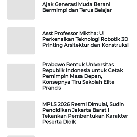
Ajak Generasi Muda Berani
WAHANA
Bermimpi dan Terus Belajar
DESA
WISATA
Asst Professor Miktha: UI
LAPAK
Perkenalkan Teknologi Robotik 3D
WAHANA
Printing Arsitektur dan Konstruksi
Wahana
Network
Prabowo Bentuk Universitas
Republik Indonesia untuk Cetak
Pemimpin Masa Depan,
KONSUMEN
Konsepnya Tiru Sekolah Elite
LISTRIK
Prancis
MASYARAKAT
MPLS 2026 Resmi Dimulai, Sudin
KELISTRIKAN
Pendidikan Jakarta Barat I
Tekankan Pembentukan Karakter
Peserta Didik
WALINKI
ID