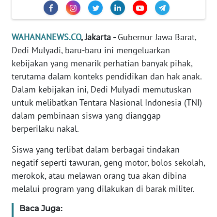
Informasi
INDEKS
BERITA
WAHANANEWS.CO
, Jakarta -
Gubernur Jawa Barat,
Dedi Mulyadi, baru-baru ini mengeluarkan
KONTAK
kebijakan yang menarik perhatian banyak pihak,
KAMI
terutama dalam konteks pendidikan dan hak anak.
Dalam kebijakan ini, Dedi Mulyadi memutuskan
INFO
untuk melibatkan Tentara Nasional Indonesia (TNI)
IKLAN
dalam pembinaan siswa yang dianggap
berperilaku nakal.
TENTANG
KAMI
Siswa yang terlibat dalam berbagai tindakan
negatif seperti tawuran, geng motor, bolos sekolah,
PEDOMAN
merokok, atau melawan orang tua akan dibina
MEDIA
melalui program yang dilakukan di barak militer.
SIBER
Baca Juga:
REDAKSI