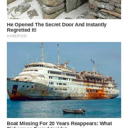
WN
BOGOR
WN
DEPOK
WN
TAPANULI
UTARA
WN
SAMOSIR
WN
PADANG
LAWAS