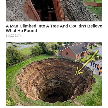
WN
NATUNA
WN
BINTAN
WN
MANDALIKA
WN
LIKUPANG
WN
LABUANBAJO
WN
BORNEO