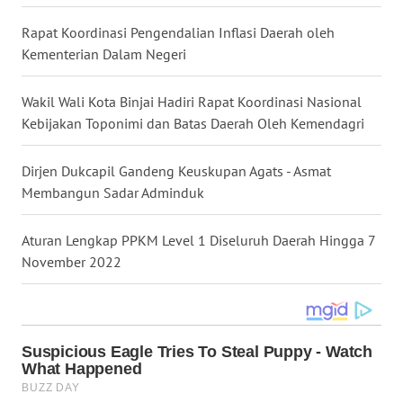
WN
Rapat Koordinasi Pengendalian Inflasi Daerah oleh
KALTARA
Kementerian Dalam Negeri
WN
Wakil Wali Kota Binjai Hadiri Rapat Koordinasi Nasional
KALSEL
Kebijakan Toponimi dan Batas Daerah Oleh Kemendagri
WN
Dirjen Dukcapil Gandeng Keuskupan Agats - Asmat
KALTIM
Membangun Sadar Adminduk
WN
SULSEL
Aturan Lengkap PPKM Level 1 Diseluruh Daerah Hingga 7
November 2022
WN
GORONTALO
WN
SULUT