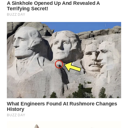
Wahana
Media
Group
WAHANA
NEWS
WAHANA
TANI
WAHANA
ADVOKAT
WAHANA
INFRASTRUKTUR
WAHANA
KONSUMEN