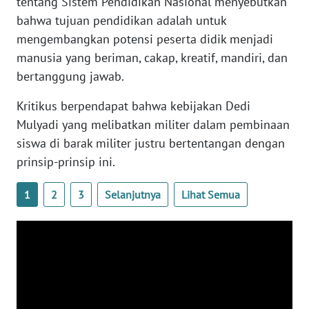
tentang Sistem Pendidikan Nasional menyebutkan
bahwa tujuan pendidikan adalah untuk
WN
mengembangkan potensi peserta didik menjadi
SERAMBI
manusia yang beriman, cakap, kreatif, mandiri, dan
WN
bertanggung jawab.
JAMBI
Kritikus berpendapat bahwa kebijakan Dedi
Mulyadi yang melibatkan militer dalam pembinaan
WN
SULTRA
siswa di barak militer justru bertentangan dengan
prinsip-prinsip ini.
WN
NTB
1
2
3
Selanjutnya
Lihat Semua
WN
SULTENG
WN
SULBAR