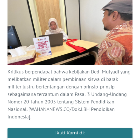
SAINS-TEKNO
KESEHATAN
INTERNASIONAL
SERBA-SERBI
Kritikus berpendapat bahwa kebijakan Dedi Mulyadi yang
PENDIDIKAN
melibatkan militer dalam pembinaan siswa di barak
militer justru bertentangan dengan prinsip-prinsip
OLAHRAGA
sebagaimana tercantum dalam Pasal 3 Undang-Undang
Nomor 20 Tahun 2003 tentang Sistem Pendidikan
OPINI
Nasional. [WAHANANEWS.CO/Dok.LBH Pendidikan
Indonesia].
EDITORIAL
Ikuti Kami di: