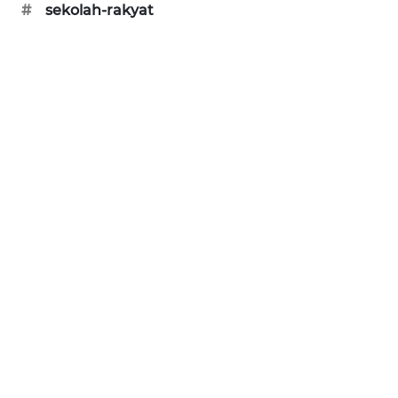
#
sekolah-rakyat
SIBARAGAS
NEWS
METRO
SIANTAR
NEWS
METRO
MEDAN
NEWS
METRO
JAKARTA
NEWS
KRT
NEWS