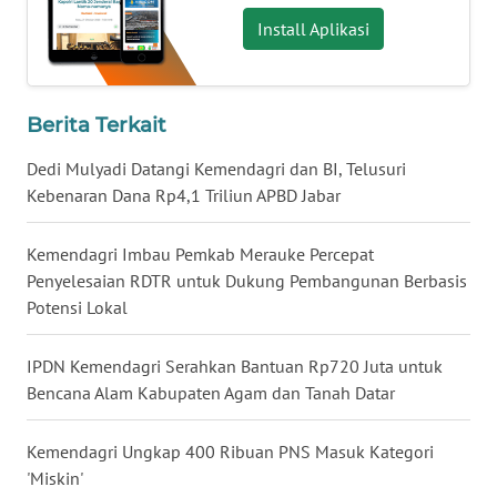
Install Aplikasi
WN
NUSANTARA
WN
Berita Terkait
JOGJA
Dedi Mulyadi Datangi Kemendagri dan BI, Telusuri
WN
Kebenaran Dana Rp4,1 Triliun APBD Jabar
JATIM
Kemendagri Imbau Pemkab Merauke Percepat
WN
Penyelesaian RDTR untuk Dukung Pembangunan Berbasis
BALI
Potensi Lokal
WN
IPDN Kemendagri Serahkan Bantuan Rp720 Juta untuk
KALBAR
Bencana Alam Kabupaten Agam dan Tanah Datar
WN
Kemendagri Ungkap 400 Ribuan PNS Masuk Kategori
KALTENG
'Miskin'