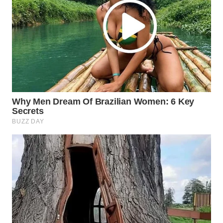
WN
PRIANGAN
TIMUR
WN
SEMARANG
WN
SOLO
WN
BOROBUDUR
WN
MADURA
WN
SURABAYA