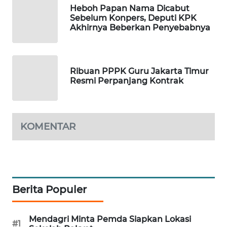
Heboh Papan Nama Dicabut
MAWAKA
Sebelum Konpers, Deputi KPK
Akhirnya Beberkan Penyebabnya
ID
MARTABAT
NET
Ribuan PPPK Guru Jakarta Timur
Resmi Perpanjang Kontrak
PLN
WATCH
KOMENTAR
MKLI
LPKKI
LKKI
Berita Populer
KOPEKLIN
Mendagri Minta Pemda Siapkan Lokasi
#1