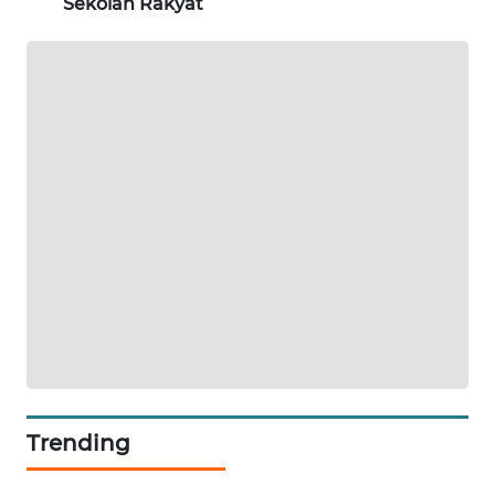
Sekolah Rakyat
PORTAL
KONSUMEN
FORWAMKI
ALPERKLINAS
FORJASIDA
TAMBANG
NEWS
SITUNGIR
NEWS
Trending
SIDIKALANG
NEWS