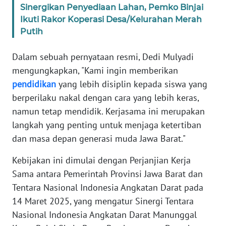
Sinergikan Penyediaan Lahan, Pemko Binjai
Ikuti Rakor Koperasi Desa/Kelurahan Merah
KARIR
Putih
DISCLAIMER
Dalam sebuah pernyataan resmi, Dedi Mulyadi
mengungkapkan, "Kami ingin memberikan
Wahana
pendidikan
yang lebih disiplin kepada siswa yang
News
Regional
berperilaku nakal dengan cara yang lebih keras,
namun tetap mendidik. Kerjasama ini merupakan
WN
langkah yang penting untuk menjaga ketertiban
SUMUT
dan masa depan generasi muda Jawa Barat."
Kebijakan ini dimulai dengan Perjanjian Kerja
WN
JAKARTA
Sama antara Pemerintah Provinsi Jawa Barat dan
Tentara Nasional Indonesia Angkatan Darat pada
WN
14 Maret 2025, yang mengatur Sinergi Tentara
JABAR
Nasional Indonesia Angkatan Darat Manunggal