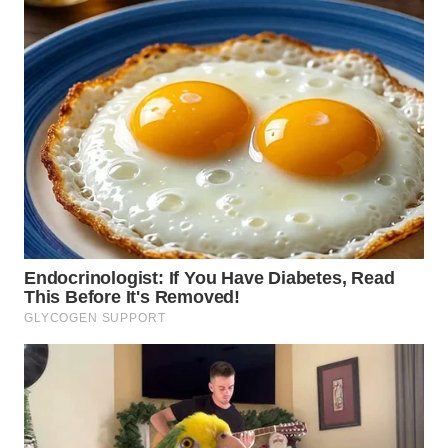
WN
TAPANULI
SELATAN
WN
TANJUNG
LESUNG
WN
KARO
WN
SIMALUNGUN
WN
LABUHANBATU
WN