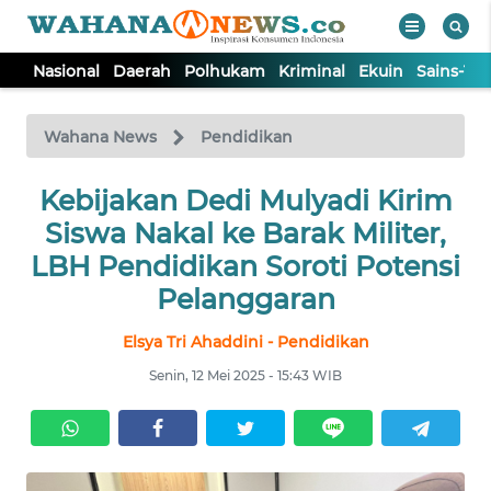
Nasional
Daerah
Polhukam
Kriminal
Ekuin
Sains-Te
WAHANA
Tutup
TV
Wahana News
Pendidikan
NASIONAL
Kebijakan Dedi Mulyadi Kirim
Siswa Nakal ke Barak Militer,
DAERAH
LBH Pendidikan Soroti Potensi
Pelanggaran
POLHUKAM
Elsya Tri Ahaddini - Pendidikan
Senin, 12 Mei 2025 - 15:43 WIB
KRIMINAL
EKUIN