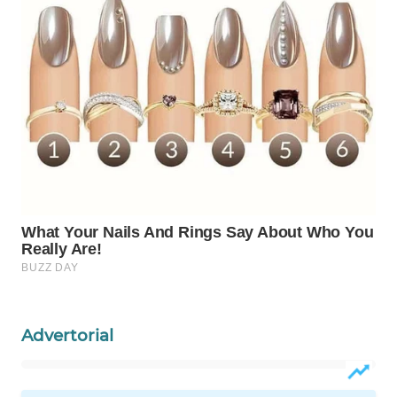
WAHANA
LISTRIK
WAHANA
TRAVEL
WAHANA
TV
WAHANANEWS
ID
WAHANANEWS
CO ID
Advertorial
WAHANANEWS
NET