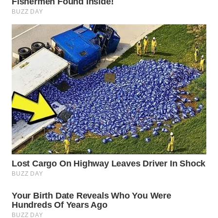
WN
SUMEDANG
WN
CIANJUR
WN
KEPULAUAN
SERIBU
WN
TANGERANG
WN
BINJAI
WN
CIREBON