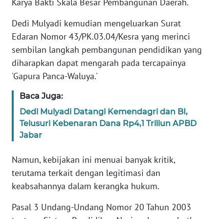
Karya Bakti Skala Besar Pembangunan Daerah.
WN
BANTEN
Dedi Mulyadi kemudian mengeluarkan Surat
Edaran Nomor 43/PK.03.04/Kesra yang merinci
WN
sembilan langkah pembangunan pendidikan yang
NTT
diharapkan dapat mengarah pada tercapainya
'Gapura Panca-Waluya.'
WN
KEPRI
Baca Juga:
Dedi Mulyadi Datangi Kemendagri dan BI,
WN
Telusuri Kebenaran Dana Rp4,1 Triliun APBD
PAPUA
Jabar
WN
Namun, kebijakan ini menuai banyak kritik,
PAPUA
terutama terkait dengan legitimasi dan
BARAT
keabsahannya dalam kerangka hukum.
WN
Pasal 3 Undang-Undang Nomor 20 Tahun 2003
RIAU