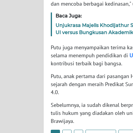
dan mencoba berbagai kedinasan," 
SERAMBI
Baca Juga:
WN
Unjukrasa Majelis Khodijathur
JAMBI
UI versus Bungkusan Akademi
WN
Putu juga menyampaikan terima ka
SULTRA
selama menempuh pendidikan di
U
kontribusi terbaik bagi bangsa.
WN
NTB
Putu, anak pertama dari pasangan
sejarah dengan meraih Predikat S
WN
4.0.
SULTENG
Sebelumnya, ia sudah dikenal berp
WN
tulis hukum yang diadakan oleh uni
SULBAR
Brawijaya.
WN