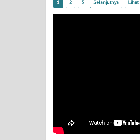
1
2
3
Selanjutnya
Liha
BABEL
WN
SUMBAR
WN
SUMSEL
WN
BENGKULU
WN
LAMPUNG
WN
JATENG
WN