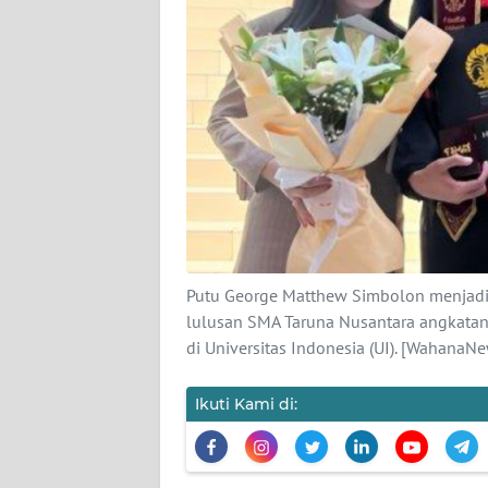
KARIR
DISCLAIMER
Wahana
News
Regional
WN
SUMUT
Putu George Matthew Simbolon menjadi s
WN
lulusan SMA Taruna Nusantara angkatan 
JAKARTA
di Universitas Indonesia (UI). [WahanaN
WN
JABAR
Ikuti Kami di:
WN
BANTEN