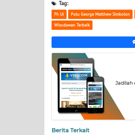
NUSANTARA
Tag:
Fh Ui
Putu George Matthew Simbolon
WN
JOGJA
Wisudawan Terbaik
WN
JATIM
WN
BALI
Jadilah
WN
KALBAR
WN
KALTENG
WN
Berita Terkait