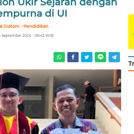
on Ukir Sejarah dengan
empurna di UI
a Gultom - Pendidikan
14 September 2024 - 06:42 WIB
T