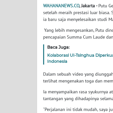
WAHANANEWS.CO
, Jakarta -
Putu G
setelah meraih prestasi luar biasa
WN
NTT
ia baru saja menyelesaikan studi Ma
Yang lebih mengesankan, Putu din
WN
pencapaian Summa Cum Laude dan 
KEPRI
Baca Juga:
WN
PAPUA
Kolaborasi UI-Tsinghua Diperk
Indonesia
WN
Dalam sebuah video yang diunggah
PAPUA
BARAT
terlihat mengenakan toga dan me
Ia menyampaikan rasa syukurnya ata
WN
RIAU
tantangan yang dihadapinya selama
"Perjalanan ini tidak mudah, saya j
WN