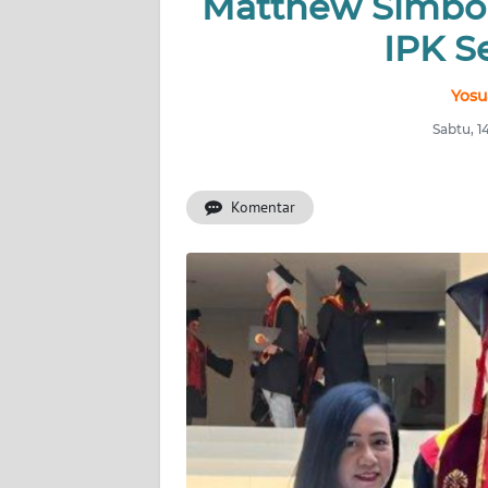
Matthew Simbol
INDEKS
BERITA
IPK S
KONTAK
Yosu
KAMI
Sabtu, 
INFO
IKLAN
Komentar
TENTANG
KAMI
PEDOMAN
MEDIA
SIBER
REDAKSI