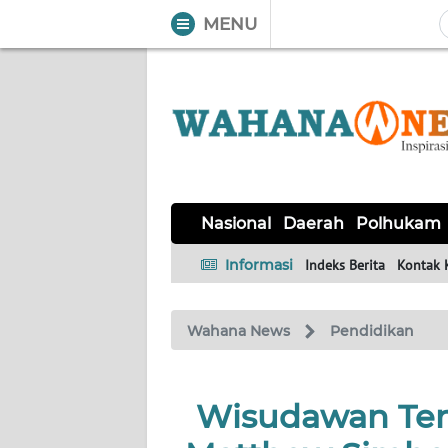
MENU
WAHANA
Tutup
TV
NASIONAL
DAERAH
POLHUKAM
KRIMINAL
EKUIN
SAINS-
KESEHATAN
INTERNASIONAL
Nasional
Daerah
Polhukam
TEKNO
Informasi
Indeks Berita
Kontak 
SERBA-
PENDIDIKAN
OLAHRAGA
OPINI
SERBI
Wahana News
Pendidikan
EDITORIAL
Wisudawan Ter
Informasi