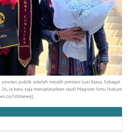
orotan publik setelah meraih prestasi luar biasa. Sebagai
26, ia baru saja menyelesaikan studi Magister Ilmu Hukum
ews.co/Istimewa].