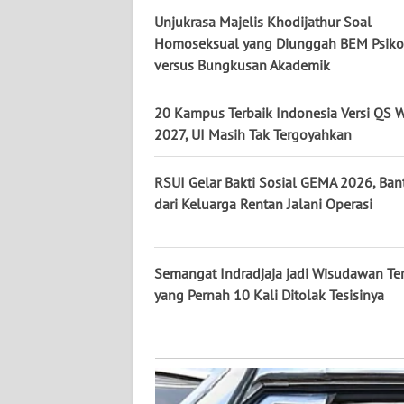
KALTARA
Unjukrasa Majelis Khodijathur Soal
Homoseksual yang Diunggah BEM Psikol
WN
versus Bungkusan Akademik
KALSEL
20 Kampus Terbaik Indonesia Versi QS
WN
2027, UI Masih Tak Tergoyahkan
KALTIM
RSUI Gelar Bakti Sosial GEMA 2026, Ban
WN
SULSEL
dari Keluarga Rentan Jalani Operasi
WN
GORONTALO
Semangat Indradjaja jadi Wisudawan Ter
yang Pernah 10 Kali Ditolak Tesisinya
WN
SULUT
WN
MALUKU