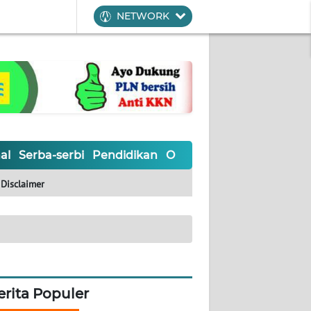
NETWORK
al
Serba-serbi
Pendidikan
Olahraga
Opini
Editoria
Disclaimer
erita Populer