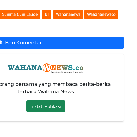
Summa Cum Laude
UI
Wahananews
Wahananewsco
Beri Komentar
 orang pertama yang membaca berita-berita
terbaru Wahana News
Install Aplikasi