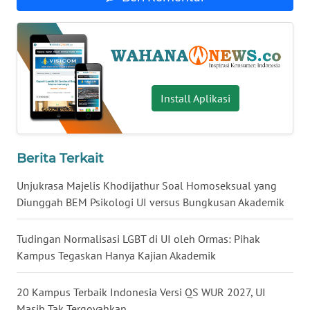
WN
BABEL
WN
SUMBAR
Install Aplikasi
WN
SUMSEL
Berita Terkait
WN
Unjukrasa Majelis Khodijathur Soal Homoseksual yang
BENGKULU
Diunggah BEM Psikologi UI versus Bungkusan Akademik
WN
Tudingan Normalisasi LGBT di UI oleh Ormas: Pihak
LAMPUNG
Kampus Tegaskan Hanya Kajian Akademik
WN
JATENG
20 Kampus Terbaik Indonesia Versi QS WUR 2027, UI
Masih Tak Tergoyahkan