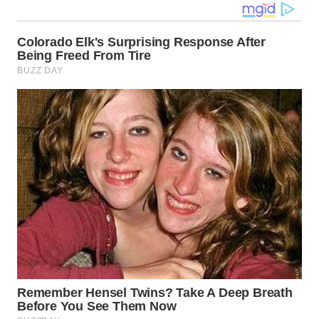
WN
KALTARA
WN
KALSEL
WN
KALTIM
WN
SULSEL
WN
GORONTALO
WN
SULUT