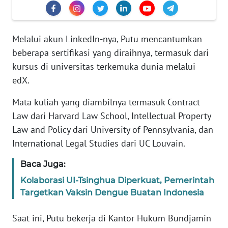
Informasi
INDEKS
BERITA
Melalui akun LinkedIn-nya, Putu mencantumkan
beberapa sertifikasi yang diraihnya, termasuk dari
KONTAK
kursus di universitas terkemuka dunia melalui
KAMI
edX.
Mata kuliah yang diambilnya termasuk Contract
INFO
IKLAN
Law dari Harvard Law School, Intellectual Property
Law and Policy dari University of Pennsylvania, dan
TENTANG
International Legal Studies dari UC Louvain.
KAMI
Baca Juga:
PEDOMAN
Kolaborasi UI-Tsinghua Diperkuat, Pemerintah
MEDIA
Targetkan Vaksin Dengue Buatan Indonesia
SIBER
Saat ini, Putu bekerja di Kantor Hukum Bundjamin
REDAKSI