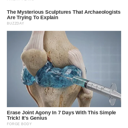
WN
PRIANGAN
TIMUR
WN
SEMARANG
WN
SOLO
WN
BOROBUDUR
WN
MADURA
WN
SURABAYA