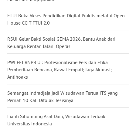
WN
NUSANTARA
FTUI Buka Akses Pendidikan Digital Praktis melalui Open
House CCIT FTUI 2.0
WN
JOGJA
RSUI Gelar Bakti Sosial GEMA 2026, Bantu Anak dari
Keluarga Rentan Jalani Operasi
WN
JATIM
PWI FEI BNPB UI: Profesionalisme Pers dan Etika
Pemberitaan Bencana, Rawat Empati; Jaga Akurasi;
WN
Antihoaks
BALI
Semangat Indradjaja jadi Wisudawan Tertua ITS yang
WN
Pernah 10 Kali Ditolak Tesisinya
KALBAR
Lianti Sihombing Asal Dairi, Wisudawan Terbaik
WN
Universitas Indonesia
KALTENG