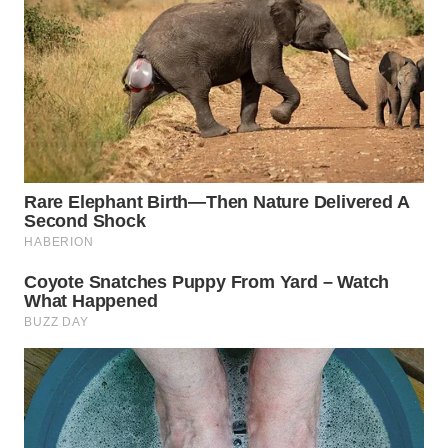
TAPANULI
TENGAH
WN DELI
SERDANG
WN
TEBING
TINGGI
WN
PAKPAK
WN
KARAWANG
WN
BEKASI