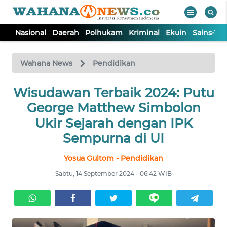
Nasional
Daerah
Polhukam
Kriminal
Ekuin
Sains-Te
WAHANA
Tutup
TV
Wahana News
Pendidikan
Wisudawan Terbaik 2024: Putu
NASIONAL
George Matthew Simbolon
DAERAH
Ukir Sejarah dengan IPK
Sempurna di UI
POLHUKAM
Yosua Gultom - Pendidikan
Sabtu, 14 September 2024 - 06:42 WIB
KRIMINAL
EKUIN