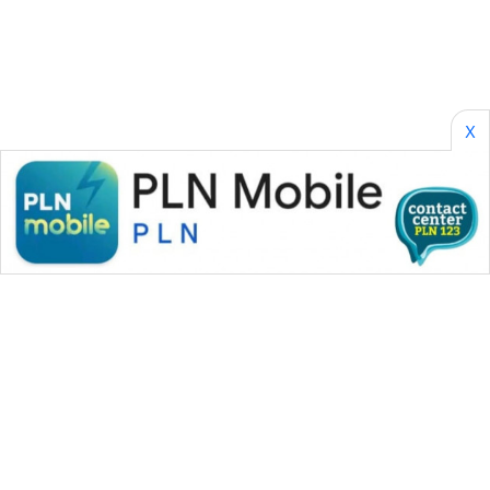
CILEUNGSI
NEWS
BERKAT
NEWS
X
BERAMPU
NEWS
ANUGERAH
NEWS
AKHLAK
ID
PERAPKI
NEWS