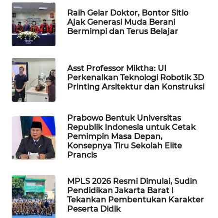
Raih Gelar Doktor, Bontor Sitio
WAHANA
Ajak Generasi Muda Berani
LISTRIK
Bermimpi dan Terus Belajar
WAHANA
TRAVEL
Asst Professor Miktha: UI
Perkenalkan Teknologi Robotik 3D
WAHANA
Printing Arsitektur dan Konstruksi
TV
Prabowo Bentuk Universitas
WAHANANEWS
Republik Indonesia untuk Cetak
ID
Pemimpin Masa Depan,
Konsepnya Tiru Sekolah Elite
Prancis
WAHANANEWS
CO ID
MPLS 2026 Resmi Dimulai, Sudin
Pendidikan Jakarta Barat I
WAHANANEWS
Tekankan Pembentukan Karakter
NET
Peserta Didik