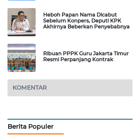
WAHANA
SPORT
Heboh Papan Nama Dicabut
Sebelum Konpers, Deputi KPK
Akhirnya Beberkan Penyebabnya
WAHANA
UMKM
Ribuan PPPK Guru Jakarta Timur
WAHANA
Resmi Perpanjang Kontrak
SELEB
WAHANA
PERSONA
KOMENTAR
WAHANA
OTOMOTIF
WAHANA
Berita Populer
HEALTH