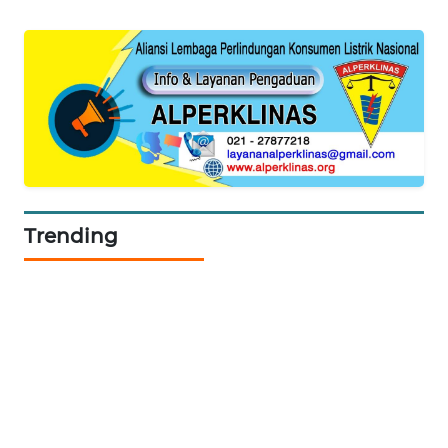
WAHANA
DESA
WISATA
LAPAK
WAHANA
Wahana
Network
Trending
KONSUMEN
LISTRIK
MASYARAKAT
KELISTRIKAN
WALINKI
ID