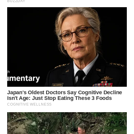
WN
MALUKU
WN
MALUT
WN
DAIRI
WN
DANAU
TOBA
WN
NIAS
WN
LANGKAT