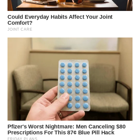
WN
INDRAMAYU
WN
KUNINGAN
WN
MAJALENGKA
WN
SUBANG
WN
SUKABUMI
WN
PURWAKARTA