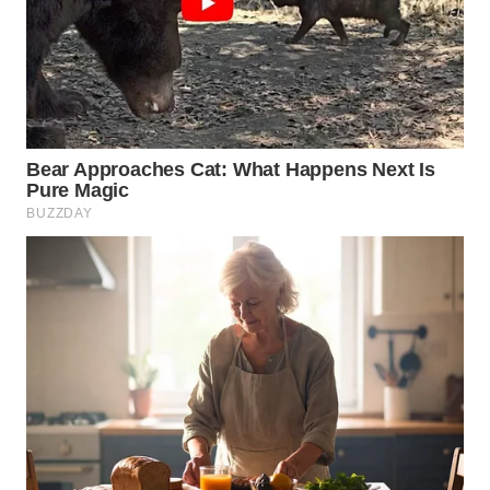
WN
SUMEDANG
WN
CIANJUR
WN
KEPULAUAN
SERIBU
WN
TANGERANG
WN
BINJAI
WN
CIREBON