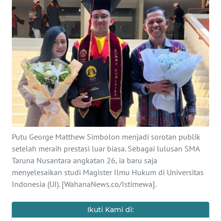
SAINS-TEKNO
KESEHATAN
INTERNASIONAL
SERBA-SERBI
PENDIDIKAN
Putu George Matthew Simbolon menjadi sorotan publik
OLAHRAGA
setelah meraih prestasi luar biasa. Sebagai lulusan SMA
Taruna Nusantara angkatan 26, ia baru saja
OPINI
menyelesaikan studi Magister Ilmu Hukum di Universitas
Indonesia (UI). [WahanaNews.co/Istimewa].
EDITORIAL
Ikuti Kami di: