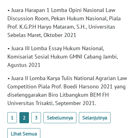
WN
• Juara Harapan 1 Lomba Opini Nasional Law
BANTEN
Discussion Room, Pekan Hukum Nasional, Piala
Prof. K.G.P.H Haryo Mataram, S.H., Universitas
WN
NTT
Sebelas Maret, Oktober 2021
• Juara III Lomba Essay Hukum Nasional,
WN
Komisariat Sosial Hukum GMNI Cabang Jambi,
KEPRI
Agustus 2021
WN
• Juara II Lomba Karya Tulis National Agrarian Law
PAPUA
Competition Piala Prof. Boedi Harsono 2021 yang
diselenggarakan Biro Litbangkum BEM FH
WN
Universitas Trisakti, September 2021.
PAPUA
BARAT
1
2
3
Sebelumnya
Selanjutnya
WN
RIAU
Lihat Semua