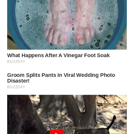
WN
BOGOR
WN
DEPOK
WN
TAPANULI
UTARA
WN
SAMOSIR
WN
PADANG
LAWAS