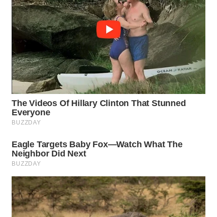
WN
TAPANULI
SELATAN
WN
TANJUNG
LESUNG
WN
KARO
WN
SIMALUNGUN
WN
LABUHANBATU
WN