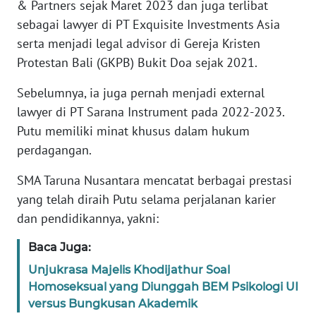
& Partners sejak Maret 2023 dan juga terlibat
sebagai lawyer di PT Exquisite Investments Asia
KARIR
serta menjadi legal advisor di Gereja Kristen
Protestan Bali (GKPB) Bukit Doa sejak 2021.
DISCLAIMER
Sebelumnya, ia juga pernah menjadi external
Wahana
lawyer di PT Sarana Instrument pada 2022-2023.
News
Putu memiliki minat khusus dalam hukum
Regional
perdagangan.
WN
SMA Taruna Nusantara mencatat berbagai prestasi
SUMUT
yang telah diraih Putu selama perjalanan karier
dan pendidikannya, yakni:
WN
JAKARTA
Baca Juga:
Unjukrasa Majelis Khodijathur Soal
WN
Homoseksual yang Diunggah BEM Psikologi UI
JABAR
versus Bungkusan Akademik