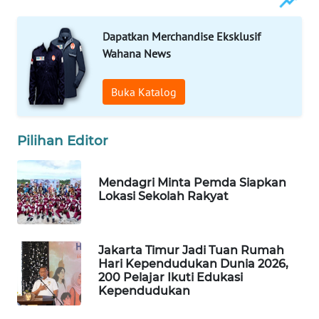
Wahana
Media
Dapatkan Merchandise Eksklusif
Group
Wahana News
WAHANA
Buka Katalog
NEWS
WAHANA
Pilihan Editor
TANI
WAHANA
Mendagri Minta Pemda Siapkan
Lokasi Sekolah Rakyat
ADVOKAT
WAHANA
INFRASTRUKTUR
Jakarta Timur Jadi Tuan Rumah
Hari Kependudukan Dunia 2026,
200 Pelajar Ikuti Edukasi
WAHANA
Kependudukan
KONSUMEN