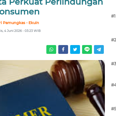
ta Perkuat Perlindungan
onsumen
#1
ri Pamungkas - Ekuin
s, 4 Juni 2026 - 03:23 WIB
#
#
#
#