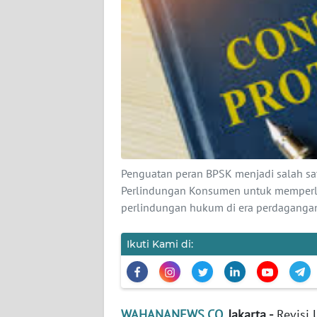
KARIR
DISCLAIMER
Wahana
News
Regional
WN
SUMUT
Penguatan peran BPSK menjadi salah s
Perlindungan Konsumen untuk memperlu
WN
perlindungan hukum di era perdagangan
JAKARTA
Ikuti Kami di:
WN
JABAR
WN
WAHANANEWS.CO
, Jakarta -
Revisi
BANTEN