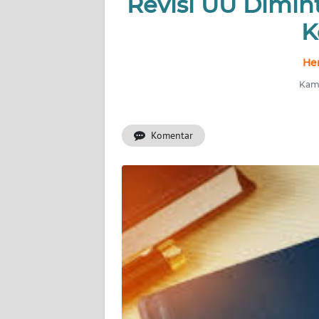
Revisi UU Dimin
INDEKS
BERITA
K
KONTAK
He
KAMI
Kami
INFO
IKLAN
Komentar
TENTANG
KAMI
PEDOMAN
MEDIA
SIBER
REDAKSI