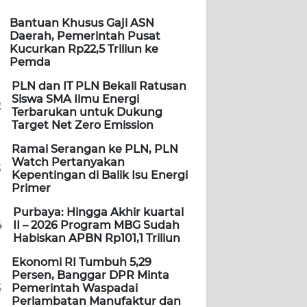
Bantuan Khusus Gaji ASN
Daerah, Pemerintah Pusat
Kucurkan Rp22,5 Triliun ke
Pemda
PLN dan IT PLN Bekali Ratusan
Siswa SMA Ilmu Energi
2
Terbarukan untuk Dukung
Target Net Zero Emission
Ramai Serangan ke PLN, PLN
Watch Pertanyakan
3
Kepentingan di Balik Isu Energi
Primer
Purbaya: Hingga Akhir kuartal
4
II – 2026 Program MBG Sudah
Habiskan APBN Rp101,1 Triliun
Ekonomi RI Tumbuh 5,29
Persen, Banggar DPR Minta
5
Pemerintah Waspadai
Perlambatan Manufaktur dan