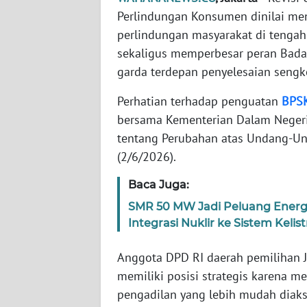
Perlindungan Konsumen dinilai m
perlindungan masyarakat di tengah
WN
NTT
sekaligus memperbesar peran Bada
garda terdepan penyelesaian sengke
WN
KEPRI
Perhatian terhadap penguatan
BPS
bersama Kementerian Dalam Nege
WN
tentang Perubahan atas Undang-Un
PAPUA
(2/6/2026).
Baca Juga:
WN
PAPUA
SMR 50 MW Jadi Peluang Ener
BARAT
Integrasi Nuklir ke Sistem Kelis
WN
Anggota DPD RI daerah pemilihan J
RIAU
memiliki posisi strategis karena m
pengadilan yang lebih mudah diaks
WN