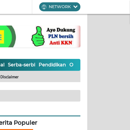
NETWORK
al
Serba-serbi
Pendidikan
Olahraga
Opini
Editoria
Disclaimer
erita Populer