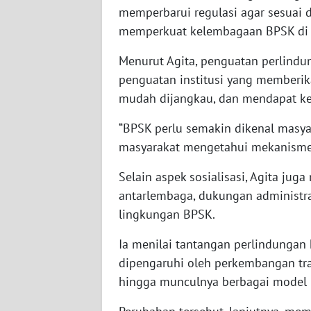
BABEL
memperbarui regulasi agar sesuai 
memperkuat kelembagaan BPSK di 
WN
SUMBAR
Menurut Agita, penguatan perlindu
penguatan institusi yang memberika
WN
mudah dijangkau, dan mendapat ke
SUMSEL
“BPSK perlu semakin dikenal masya
masyarakat mengetahui mekanisme 
WN
BENGKULU
Selain aspek sosialisasi, Agita ju
antarlembaga, dukungan administrat
WN
LAMPUNG
lingkungan BPSK.
Ia menilai tantangan perlindungan
WN
dipengaruhi oleh perkembangan tran
JATENG
hingga munculnya berbagai model b
WN