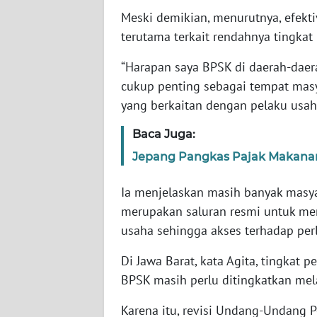
SERAMBI
Meski demikian, menurutnya, efekt
terutama terkait rendahnya tingka
WN
JAMBI
“Harapan saya BPSK di daerah-dae
cukup penting sebagai tempat ma
WN
yang berkaitan dengan pelaku usaha,
SULTRA
Baca Juga:
WN
Jepang Pangkas Pajak Makanan d
NTB
Ia menjelaskan masih banyak mas
WN
merupakan saluran resmi untuk me
SULTENG
usaha sehingga akses terhadap per
WN
Di Jawa Barat, kata Agita, tingkat
SULBAR
BPSK masih perlu ditingkatkan melal
Karena itu, revisi Undang-Undang 
WN