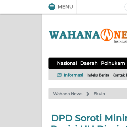
MENU
WAHANA
Tutup
TV
NASIONAL
DAERAH
POLHUKAM
KRIMINAL
EKUIN
SAINS-
KESEHATAN
INTERNASIONAL
Nasional
Daerah
Polhukam
TEKNO
Informasi
Indeks Berita
Kontak 
SERBA-
PENDIDIKAN
OLAHRAGA
OPINI
SERBI
Wahana News
Ekuin
EDITORIAL
DPD Soroti Min
Informasi