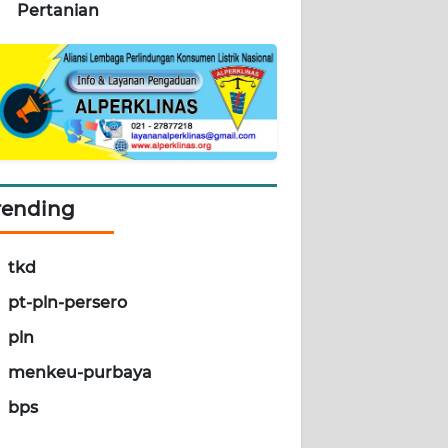
Pertanian
rending
tkd
pt-pln-persero
pln
menkeu-purbaya
bps