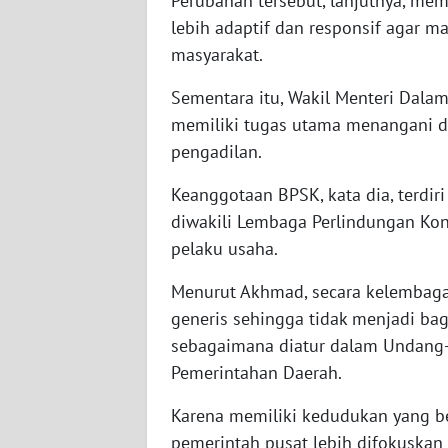
Perubahan tersebut, lanjutnya, m
NUSANTARA
lebih adaptif dan responsif agar
masyarakat.
WN
JOGJA
Sementara itu, Wakil Menteri Dal
memiliki tugas utama menangani d
WN
pengadilan.
JATIM
Keanggotaan BPSK, kata dia, terdir
WN
diwakili Lembaga Perlindungan Ko
BALI
pelaku usaha.
WN
Menurut Akhmad, secara kelembagaa
KALBAR
generis sehingga tidak menjadi bag
sebagaimana diatur dalam Undang
WN
Pemerintahan Daerah.
KALTENG
Karena memiliki kedudukan yang b
WN
pemerintah pusat lebih difokuskan 