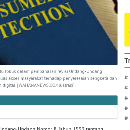
T
atu fokus dalam pembahasan revisi Undang-Undang
#
as akses masyarakat terhadap penyelesaian sengketa dan
 digital. [WAHANANEWS.CO/Ilustrasi].
#
#
#
#
 Undang-Undang Nomor 8 Tahun 1999 tentang