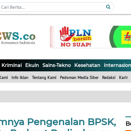
Kriminal
Ekuin
Sains-Tekno
Kesehatan
Internasion
Kami
Info Iklan
Tentang Kami
Pedoman Media Siber
Redaksi
Karir
imnya Pengenalan BPSK,
B