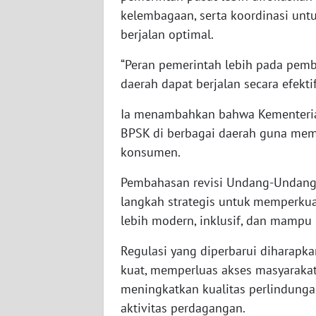
KALTARA
kelembagaan, serta koordinasi un
berjalan optimal.
WN
KALSEL
“Peran pemerintah lebih pada pembi
daerah dapat berjalan secara efektif
WN
KALTIM
Ia menambahkan bahwa Kementeria
BPSK di berbagai daerah guna mem
WN
konsumen.
SULSEL
Pembahasan revisi Undang-Undang
WN
langkah strategis untuk memperku
GORONTALO
lebih modern, inklusif, dan mamp
WN
Regulasi yang diperbarui diharapk
SULUT
kuat, memperluas akses masyarakat
meningkatkan kualitas perlindung
WN
aktivitas perdagangan.
MALUKU