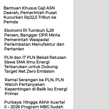
Bantuan Khusus Gaji ASN
Daerah, Pemerintah Pusat
Kucurkan Rp22,5 Triliun ke
Pemda
Ekonomi RI Tumbuh 5,29
Persen, Banggar DPR Minta
2
Pemerintah Waspadai
Perlambatan Manufaktur dan
Pertanian
PLN dan IT PLN Bekali Ratusan
Siswa SMA Ilmu Energi
3
Terbarukan untuk Dukung
Target Net Zero Emission
Ramai Serangan ke PLN, PLN
Watch Pertanyakan
4
Kepentingan di Balik Isu Energi
Primer
Purbaya: Hingga Akhir kuartal
5
II – 2026 Program MBG Sudah