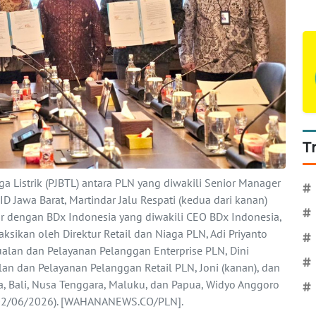
T
ga Listrik (PJBTL) antara PLN yang diwakili Senior Manager
#
Jawa Barat, Martindar Jalu Respati (kedua dari kanan)
#
r dengan BDx Indonesia yang diwakili CEO BDx Indonesia,
saksikan oleh Direktur Retail dan Niaga PLN, Adi Priyanto
#
ualan dan Pelayanan Pelanggan Enterprise PLN, Dini
#
ualan dan Pelayanan Pelanggan Retail PLN, Joni (kanan), dan
, Bali, Nusa Tenggara, Maluku, dan Papua, Widyo Anggoro
#
sa (02/06/2026). [WAHANANEWS.CO/PLN].