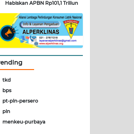
Habiskan APBN Rp101,1 Triliun
rending
tkd
bps
pt-pln-persero
pln
menkeu-purbaya