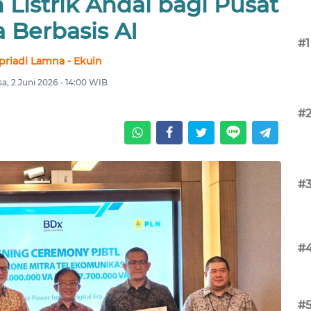
Listrik Andal bagi Pusat
 Berbasis AI
#1
priadi Lamna - Ekuin
sa, 2 Juni 2026 - 14:00 WIB
#
#
#
#