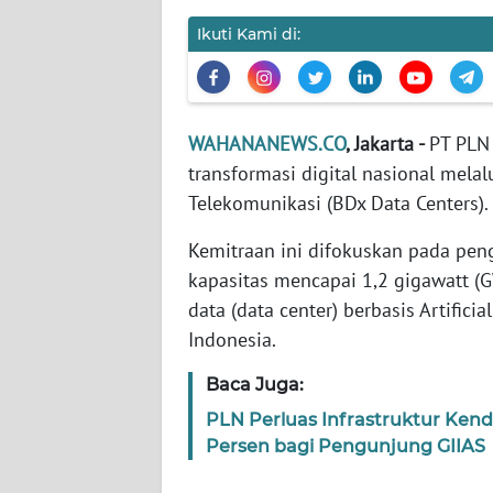
Ikuti Kami di:
WN
NTT
WN
WAHANANEWS.CO
, Jakarta -
PT PLN
KEPRI
transformasi digital nasional melal
Telekomunikasi (BDx Data Centers).
WN
PAPUA
Kemitraan ini difokuskan pada peng
kapasitas mencapai 1,2 gigawatt 
WN
data (data center) berbasis Artificia
PAPUA
Indonesia.
BARAT
Baca Juga:
WN
PLN Perluas Infrastruktur Kend
RIAU
Persen bagi Pengunjung GIIAS
WN