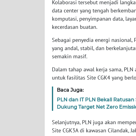
Kolaborasi tersebut menjadi lang
SERAMBI
data center yang tengah berkemba
komputasi, penyimpanan data, lay
WN
kecerdasan buatan.
JAMBI
Sebagai penyedia energi nasional,
WN
yang andal, stabil, dan berkelanjut
SULTRA
semakin masif.
WN
Dalam tahap awal kerja sama, PLN 
NTB
untuk fasilitas Site CGK4 yang berlo
WN
Baca Juga:
SULTENG
PLN dan IT PLN Bekali Ratusan
Dukung Target Net Zero Emissi
WN
SULBAR
Selanjutnya, PLN juga akan memper
Site CGK3A di kawasan Cilandak, J
WN