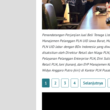
NUSANTARA
WN
JOGJA
WN
Penandatangan Perjanjian Jual Beli Tenaga Lis
JATIM
Manajemen Pelanggan PLN UID Jawa Barat, Mart
PLN UID Jabar dengan BDx Indonesia yang diwak
WN
disaksikan oleh Direktur Retail dan Niaga PLN,
BALI
Pelayanan Pelanggan Enterprise PLN, Dini Suli
Retail PLN, Joni (kanan), dan EVP Manajemen Ko
WN
Widyo Anggoro Putro (kiri) di Kantor PLN Pusat
KALBAR
1
2
3
4
Selanjutnya
WN
KALTENG
WN