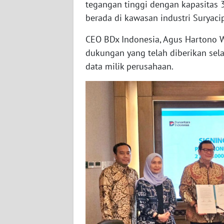
tegangan tinggi dengan kapasitas
BABEL
berada di kawasan industri Suryacip
WN
CEO BDx Indonesia, Agus Hartono 
SUMBAR
dukungan yang telah diberikan sel
data milik perusahaan.
WN
SUMSEL
WN
BENGKULU
WN
LAMPUNG
WN
JATENG
WN