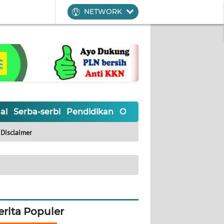
NETWORK
al
Serba-serbi
Pendidikan
Olahraga
Opini
Editoria
Disclaimer
erita Populer