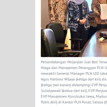
KARIR
DISCLAIMER
Wahana
News
Regional
WN
SUMUT
Penandatangan Perjanjian Jual Beli Tena
WN
Niaga dan Manajemen Pelanggan PLN UID 
JAKARTA
mewakili General Manager PLN UID Jaba
Agus Hartono Wijaya (ketiga dari kiri) di
WN
(ketiga dari kanan) didampingi EVP Penj
JABAR
Sulistyawati (kedua dari kiri), EVP Penj
EVP Manajemen Konstruksi Jawa, Madura
WN
Putro (kiri) di Kantor PLN Pusat, Sela
BANTEN