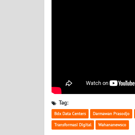
KALTARA
WN
KALSEL
WN
KALTIM
WN
SULSEL
WN
GORONTALO
Tag:
WN
SULUT
Bdx Data Centers
Darmawan Prasodjo
Transformasi Digital
Wahananewsco
WN
MALUKU