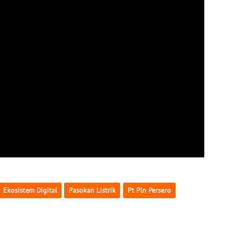
Ekosistem Digital
Pasokan Listrik
Pt Pln Persero