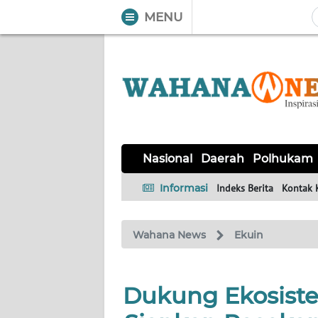
MENU
WAHANA
Tutup
TV
NASIONAL
DAERAH
POLHUKAM
KRIMINAL
EKUIN
SAINS-
KESEHATAN
INTERNASIONAL
Nasional
Daerah
Polhukam
TEKNO
Informasi
Indeks Berita
Kontak 
SERBA-
PENDIDIKAN
OLAHRAGA
OPINI
SERBI
Wahana News
Ekuin
EDITORIAL
Dukung Ekosiste
Informasi