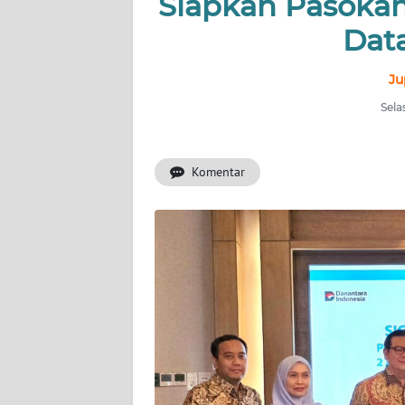
Siapkan Pasokan 
INDEKS
BERITA
Data
KONTAK
Ju
KAMI
Sela
INFO
IKLAN
Komentar
TENTANG
KAMI
PEDOMAN
MEDIA
SIBER
REDAKSI