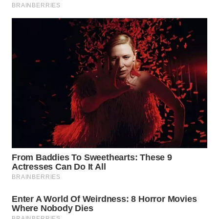
WN
NATUNA
WN
BINTAN
WN
MANDALIKA
WN
LIKUPANG
WN
LABUANBAJO
WN
BORNEO