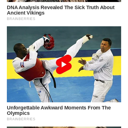
TAPANULI
TENGAH
WN DELI
SERDANG
WN
TEBING
TINGGI
WN
PAKPAK
WN
KARAWANG
WN
BEKASI