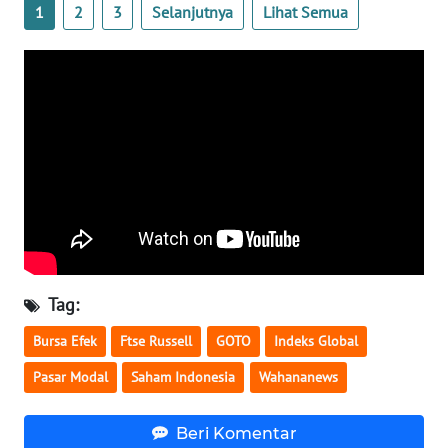
1
2
3
Selanjutnya
Lihat Semua
WN
SERAMBI
WN
JAMBI
WN
SULTRA
WN
NTB
Tag:
WN
Bursa Efek
Ftse Russell
GOTO
Indeks Global
SULTENG
Pasar Modal
Saham Indonesia
Wahananews
WN
SULBAR
Beri Komentar