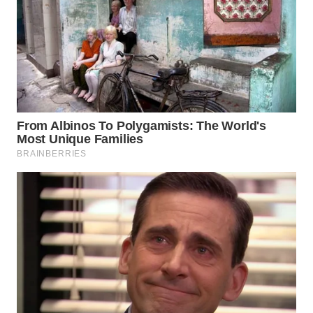
WN
SUMEDANG
WN
CIANJUR
WN
KEPULAUAN
SERIBU
WN
TANGERANG
WN
BINJAI
WN
CIREBON