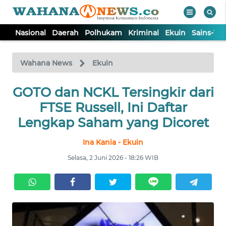
Nasional
Daerah
Polhukam
Kriminal
Ekuin
Sains-Te
WAHANA
Tutup
TV
Wahana News
Ekuin
GOTO dan NCKL Tersingkir dari
NASIONAL
FTSE Russell, Ini Daftar
DAERAH
Lengkap Saham yang Dicoret
Ina Kania - Ekuin
POLHUKAM
Selasa, 2 Juni 2026 - 18:26 WIB
KRIMINAL
EKUIN