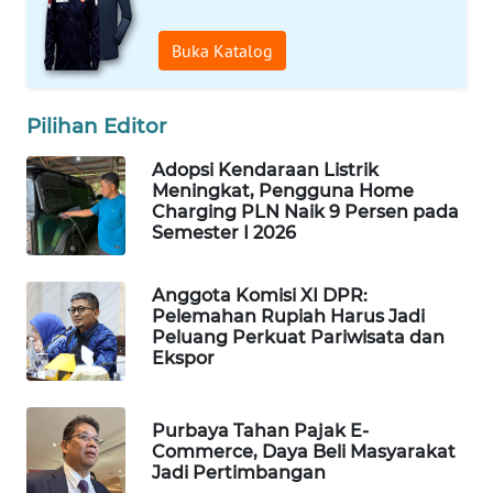
WAHANA
Buka Katalog
SPORT
WAHANA
Pilihan Editor
UMKM
Adopsi Kendaraan Listrik
Meningkat, Pengguna Home
WAHANA
Charging PLN Naik 9 Persen pada
SELEB
Semester I 2026
WAHANA
Anggota Komisi XI DPR:
PERSONA
Pelemahan Rupiah Harus Jadi
Peluang Perkuat Pariwisata dan
WAHANA
Ekspor
OTOMOTIF
Purbaya Tahan Pajak E-
WAHANA
Commerce, Daya Beli Masyarakat
HEALTH
Jadi Pertimbangan