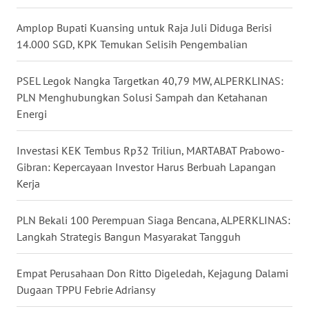
WN
Amplop Bupati Kuansing untuk Raja Juli Diduga Berisi
NUSANTARA
14.000 SGD, KPK Temukan Selisih Pengembalian
WN
PSEL Legok Nangka Targetkan 40,79 MW, ALPERKLINAS:
JOGJA
PLN Menghubungkan Solusi Sampah dan Ketahanan
Energi
WN
JATIM
Investasi KEK Tembus Rp32 Triliun, MARTABAT Prabowo-
Gibran: Kepercayaan Investor Harus Berbuah Lapangan
WN
Kerja
BALI
PLN Bekali 100 Perempuan Siaga Bencana, ALPERKLINAS:
WN
Langkah Strategis Bangun Masyarakat Tangguh
KALBAR
Empat Perusahaan Don Ritto Digeledah, Kejagung Dalami
WN
KALTENG
Dugaan TPPU Febrie Adriansy