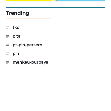
SIBARAGAS
NEWS
Trending
METRO
#
tkd
SIANTAR
NEWS
#
plta
#
pt-pln-persero
METRO
#
pln
MEDAN
NEWS
#
menkeu-purbaya
METRO
JAKARTA
NEWS
KRT
NEWS