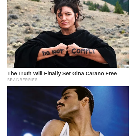
WN
MALUKU
WN
MALUT
WN
DAIRI
WN
DANAU
TOBA
WN
NIAS
WN
LANGKAT