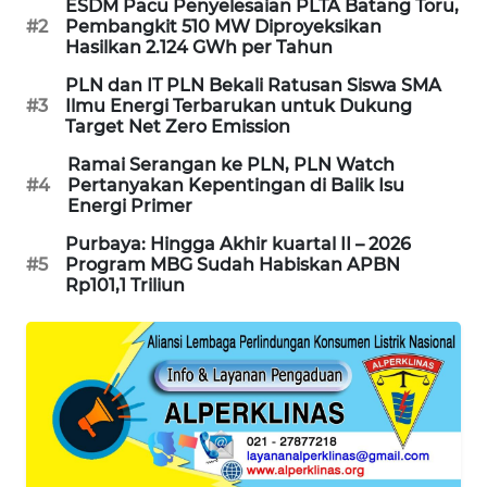
ESDM Pacu Penyelesaian PLTA Batang Toru,
PORTAL
#2
Pembangkit 510 MW Diproyeksikan
KONSUMEN
Hasilkan 2.124 GWh per Tahun
PLN dan IT PLN Bekali Ratusan Siswa SMA
FORWAMKI
#3
Ilmu Energi Terbarukan untuk Dukung
Target Net Zero Emission
ALPERKLINAS
Ramai Serangan ke PLN, PLN Watch
#4
Pertanyakan Kepentingan di Balik Isu
Energi Primer
FORJASIDA
Purbaya: Hingga Akhir kuartal II – 2026
#5
Program MBG Sudah Habiskan APBN
TAMBANG
Rp101,1 Triliun
NEWS
SITUNGIR
NEWS
SIDIKALANG
NEWS