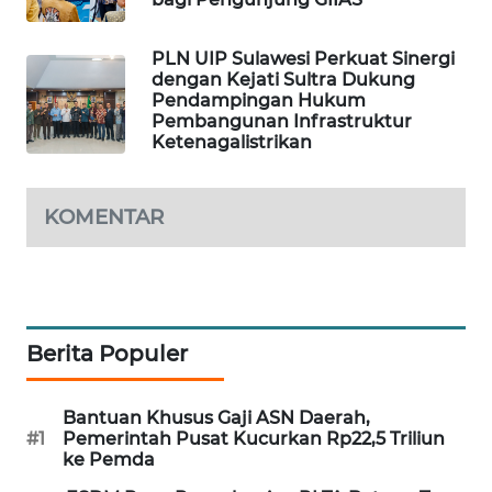
MAWAKA
PLN UIP Sulawesi Perkuat Sinergi
ID
dengan Kejati Sultra Dukung
Pendampingan Hukum
MARTABAT
Pembangunan Infrastruktur
Ketenagalistrikan
NET
PLN
KOMENTAR
WATCH
MKLI
LPKKI
Berita Populer
LKKI
Bantuan Khusus Gaji ASN Daerah,
#1
Pemerintah Pusat Kucurkan Rp22,5 Triliun
KOPEKLIN
ke Pemda