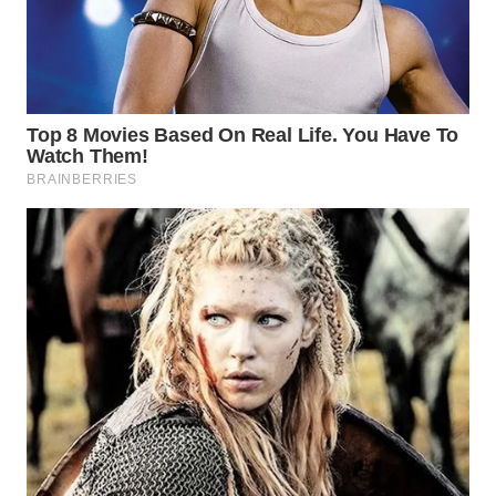
WN
TAPANULI
SELATAN
WN
TANJUNG
LESUNG
WN
KARO
WN
SIMALUNGUN
WN
LABUHANBATU
WN