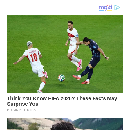
WN
KALTARA
WN
KALSEL
WN
KALTIM
WN
SULSEL
WN
GORONTALO
WN
SULUT