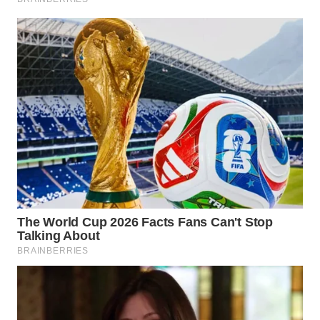
Wahana
Media
Group
WAHANA
NEWS
WAHANA
TANI
WAHANA
ADVOKAT
WAHANA
INFRASTRUKTUR
WAHANA
KONSUMEN