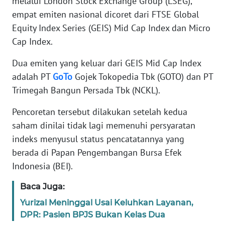
melalui London Stock Exchange Group (LSEG),
empat emiten nasional dicoret dari FTSE Global
KARIR
Equity Index Series (GEIS) Mid Cap Index dan Micro
Cap Index.
DISCLAIMER
Dua emiten yang keluar dari GEIS Mid Cap Index
adalah PT
GoTo
Gojek Tokopedia Tbk (GOTO) dan PT
Wahana
News
Trimegah Bangun Persada Tbk (NCKL).
Regional
Pencoretan tersebut dilakukan setelah kedua
WN
saham dinilai tidak lagi memenuhi persyaratan
SUMUT
indeks menyusul status pencatatannya yang
berada di Papan Pengembangan Bursa Efek
WN
Indonesia (BEI).
JAKARTA
Baca Juga:
WN
Yurizal Meninggal Usai Keluhkan Layanan,
JABAR
DPR: Pasien BPJS Bukan Kelas Dua