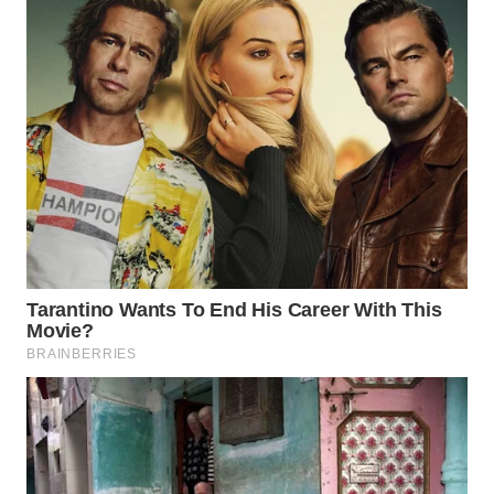
WN
BOGOR
WN
DEPOK
WN
TAPANULI
UTARA
WN
SAMOSIR
WN
PADANG
LAWAS