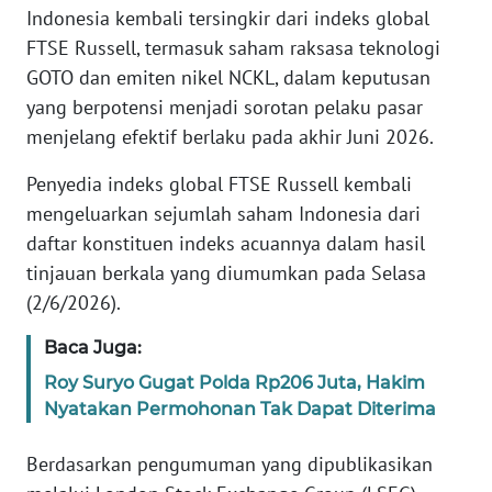
Informasi
Indonesia kembali tersingkir dari indeks global
FTSE Russell, termasuk saham raksasa teknologi
INDEKS
GOTO dan emiten nikel NCKL, dalam keputusan
BERITA
yang berpotensi menjadi sorotan pelaku pasar
menjelang efektif berlaku pada akhir Juni 2026.
KONTAK
KAMI
Penyedia indeks global FTSE Russell kembali
mengeluarkan sejumlah saham Indonesia dari
INFO
daftar konstituen indeks acuannya dalam hasil
IKLAN
tinjauan berkala yang diumumkan pada Selasa
(2/6/2026).
TENTANG
KAMI
Baca Juga:
PEDOMAN
Roy Suryo Gugat Polda Rp206 Juta, Hakim
MEDIA
Nyatakan Permohonan Tak Dapat Diterima
SIBER
Berdasarkan pengumuman yang dipublikasikan
REDAKSI