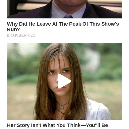
WN
INDRAMAYU
WN
KUNINGAN
WN
MAJALENGKA
WN
SUBANG
WN
SUKABUMI
WN
PURWAKARTA