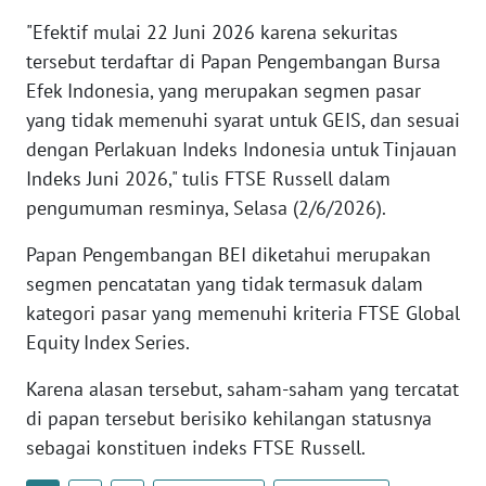
WN
"Efektif mulai 22 Juni 2026 karena sekuritas
BANTEN
tersebut terdaftar di Papan Pengembangan Bursa
Efek Indonesia, yang merupakan segmen pasar
WN
yang tidak memenuhi syarat untuk GEIS, dan sesuai
NTT
dengan Perlakuan Indeks Indonesia untuk Tinjauan
Indeks Juni 2026," tulis FTSE Russell dalam
WN
KEPRI
pengumuman resminya, Selasa (2/6/2026).
Papan Pengembangan BEI diketahui merupakan
WN
segmen pencatatan yang tidak termasuk dalam
PAPUA
kategori pasar yang memenuhi kriteria FTSE Global
WN
Equity Index Series.
PAPUA
BARAT
Karena alasan tersebut, saham-saham yang tercatat
di papan tersebut berisiko kehilangan statusnya
WN
sebagai konstituen indeks FTSE Russell.
RIAU