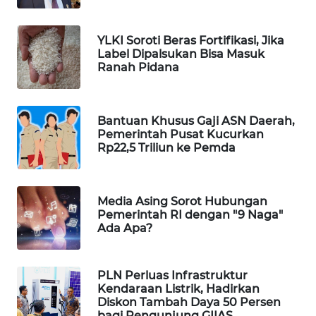
WAHANA
DESA
YLKI Soroti Beras Fortifikasi, Jika
WISATA
Label Dipalsukan Bisa Masuk
Ranah Pidana
LAPAK
WAHANA
Bantuan Khusus Gaji ASN Daerah,
Wahana
Pemerintah Pusat Kucurkan
Network
Rp22,5 Triliun ke Pemda
KONSUMEN
LISTRIK
Media Asing Sorot Hubungan
Pemerintah RI dengan "9 Naga"
Ada Apa?
MASYARAKAT
KELISTRIKAN
PLN Perluas Infrastruktur
WALINKI
Kendaraan Listrik, Hadirkan
Diskon Tambah Daya 50 Persen
ID
bagi Pengunjung GIIAS