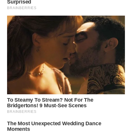
WN
PRIANGAN
TIMUR
WN
SEMARANG
WN
SOLO
WN
BOROBUDUR
WN
MADURA
WN
SURABAYA