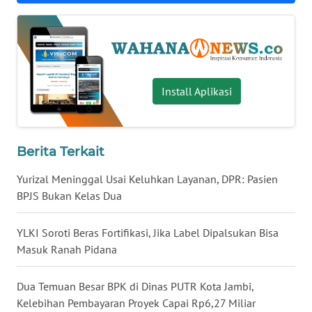
WN
BABEL
WN
SUMBAR
Install Aplikasi
WN
SUMSEL
Berita Terkait
WN
Yurizal Meninggal Usai Keluhkan Layanan, DPR: Pasien
BENGKULU
BPJS Bukan Kelas Dua
WN
YLKI Soroti Beras Fortifikasi, Jika Label Dipalsukan Bisa
LAMPUNG
Masuk Ranah Pidana
WN
Dua Temuan Besar BPK di Dinas PUTR Kota Jambi,
JATENG
Kelebihan Pembayaran Proyek Capai Rp6,27 Miliar