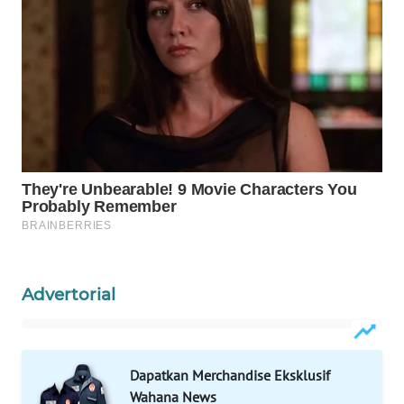
WAHANA
LISTRIK
WAHANA
TRAVEL
WAHANA
TV
WAHANANEWS
ID
Advertorial
WAHANANEWS
CO ID
WAHANANEWS
Dapatkan Merchandise Eksklusif
NET
Wahana News