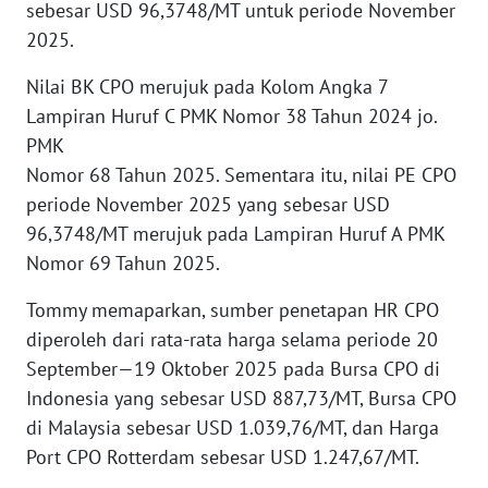
sebesar USD 96,3748/MT untuk periode November
WN
2025.
BANTEN
Nilai BK CPO merujuk pada Kolom Angka 7
WN
Lampiran Huruf C PMK Nomor 38 Tahun 2024 jo.
NTT
PMK
Nomor 68 Tahun 2025. Sementara itu, nilai PE CPO
WN
periode November 2025 yang sebesar USD
KEPRI
96,3748/MT merujuk pada Lampiran Huruf A PMK
WN
Nomor 69 Tahun 2025.
PAPUA
Tommy memaparkan, sumber penetapan HR CPO
diperoleh dari rata-rata harga selama periode 20
WN
PAPUA
September—19 Oktober 2025 pada Bursa CPO di
BARAT
Indonesia yang sebesar USD 887,73/MT, Bursa CPO
di Malaysia sebesar USD 1.039,76/MT, dan Harga
WN
Port CPO Rotterdam sebesar USD 1.247,67/MT.
RIAU