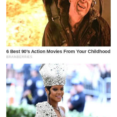
WN
BOGOR
WN
DEPOK
WN
TAPANULI
UTARA
WN
SAMOSIR
WN
PADANG
LAWAS