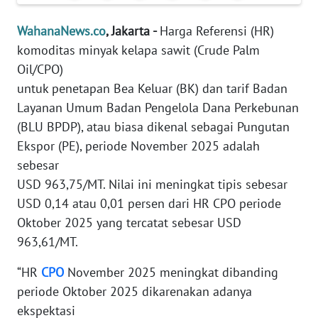
Informasi
WahanaNews.co
, Jakarta -
Harga Referensi (HR)
INDEKS
komoditas minyak kelapa sawit (Crude Palm
BERITA
Oil/CPO)
untuk penetapan Bea Keluar (BK) dan tarif Badan
KONTAK
KAMI
Layanan Umum Badan Pengelola Dana Perkebunan
(BLU BPDP), atau biasa dikenal sebagai Pungutan
INFO
Ekspor (PE), periode November 2025 adalah
IKLAN
sebesar
USD 963,75/MT. Nilai ini meningkat tipis sebesar
TENTANG
USD 0,14 atau 0,01 persen dari HR CPO periode
KAMI
Oktober 2025 yang tercatat sebesar USD
963,61/MT.
PEDOMAN
MEDIA
“HR
CPO
November 2025 meningkat dibanding
SIBER
periode Oktober 2025 dikarenakan adanya
ekspektasi
REDAKSI