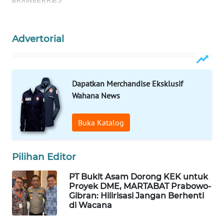
MAWAKA
ID
Advertorial
MARTABAT
NET
Dapatkan Merchandise Eksklusif
PLN
Wahana News
WATCH
Buka Katalog
MKLI
LPKKI
Pilihan Editor
PT Bukit Asam Dorong KEK untuk
LKKI
Proyek DME, MARTABAT Prabowo-
Gibran: Hilirisasi Jangan Berhenti
di Wacana
KOPEKLIN