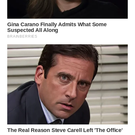
WN
TAPANULI
SELATAN
WN
TANJUNG
LESUNG
WN
KARO
WN
SIMALUNGUN
WN
LABUHANBATU
WN