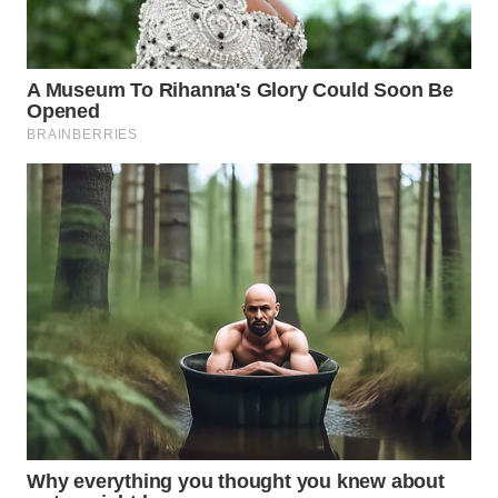
WN
SUMEDANG
WN
CIANJUR
WN
KEPULAUAN
SERIBU
WN
TANGERANG
WN
BINJAI
WN
CIREBON