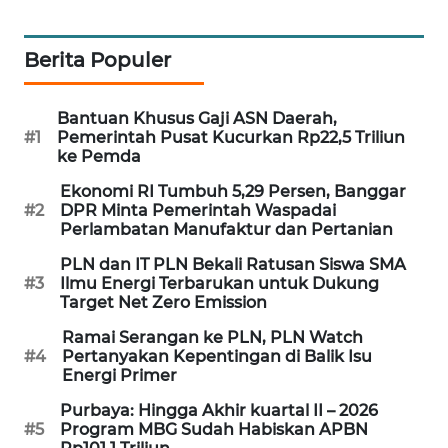
KARING
NEWS
Berita Populer
JURNAL
MARITIM
Bantuan Khusus Gaji ASN Daerah,
#1
Pemerintah Pusat Kucurkan Rp22,5 Triliun
ke Pemda
HUMBANG
NEWS
Ekonomi RI Tumbuh 5,29 Persen, Banggar
#2
DPR Minta Pemerintah Waspadai
Perlambatan Manufaktur dan Pertanian
GARONGGANG
NEWS
PLN dan IT PLN Bekali Ratusan Siswa SMA
#3
Ilmu Energi Terbarukan untuk Dukung
Target Net Zero Emission
FISUELRI
ID
Ramai Serangan ke PLN, PLN Watch
#4
Pertanyakan Kepentingan di Balik Isu
Energi Primer
ENERGI
NEWS
Purbaya: Hingga Akhir kuartal II – 2026
#5
Program MBG Sudah Habiskan APBN