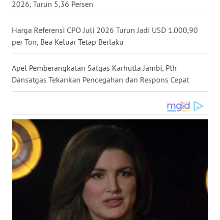
2026, Turun 5,36 Persen
WN
MALUKU
Harga Referensi CPO Juli 2026 Turun Jadi USD 1.000,90
per Ton, Bea Keluar Tetap Berlaku
WN
MALUT
Apel Pemberangkatan Satgas Karhutla Jambi, Plh
Dansatgas Tekankan Pencegahan dan Respons Cepat
WN
DAIRI
WN
DANAU
TOBA
WN
NIAS
WN
LANGKAT