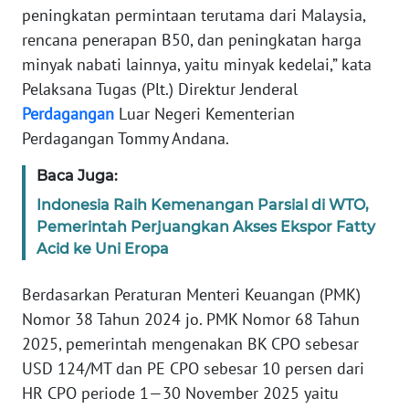
peningkatan permintaan terutama dari Malaysia,
rencana penerapan B50, dan peningkatan harga
KARIR
minyak nabati lainnya, yaitu minyak kedelai,” kata
Pelaksana Tugas (Plt.) Direktur Jenderal
DISCLAIMER
Perdagangan
Luar Negeri Kementerian
Perdagangan Tommy Andana.
Wahana
News
Regional
Baca Juga:
Indonesia Raih Kemenangan Parsial di WTO,
WN
Pemerintah Perjuangkan Akses Ekspor Fatty
SUMUT
Acid ke Uni Eropa
WN
Berdasarkan Peraturan Menteri Keuangan (PMK)
JAKARTA
Nomor 38 Tahun 2024 jo. PMK Nomor 68 Tahun
2025, pemerintah mengenakan BK CPO sebesar
WN
USD 124/MT dan PE CPO sebesar 10 persen dari
JABAR
HR CPO periode 1—30 November 2025 yaitu