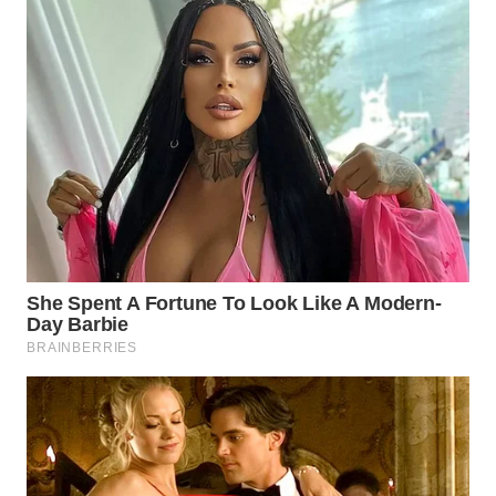
WAHANA
LISTRIK
WAHANA
TRAVEL
WAHANA
TV
WAHANANEWS
ID
WAHANANEWS
CO ID
WAHANANEWS
NET