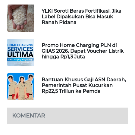
SIBARAGAS
YLKI Soroti Beras Fortifikasi, Jika
NEWS
Label Dipalsukan Bisa Masuk
Ranah Pidana
METRO
SIANTAR
NEWS
Promo Home Charging PLN di
GIIAS 2026, Dapat Voucher Listrik
hingga Rp1,3 Juta
METRO
MEDAN
NEWS
Bantuan Khusus Gaji ASN Daerah,
Pemerintah Pusat Kucurkan
METRO
Rp22,5 Triliun ke Pemda
JAKARTA
NEWS
KOMENTAR
KRT
NEWS