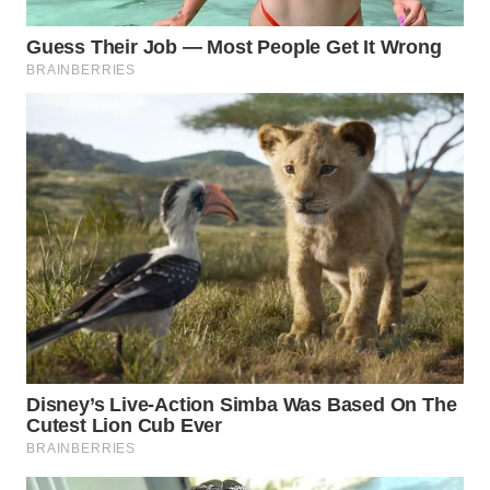
Wahana
Media
Group
WAHANA
NEWS
WAHANA
TANI
WAHANA
ADVOKAT
WAHANA
INFRASTRUKTUR
WAHANA
KONSUMEN