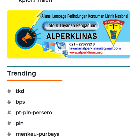
Rp101,1 Triliun
CILEUNGSI
NEWS
BERKAT
NEWS
BERAMPU
NEWS
ANUGERAH
Trending
NEWS
#
tkd
AKHLAK
ID
#
bps
#
pt-pln-persero
PERAPKI
NEWS
#
pln
#
menkeu-purbaya