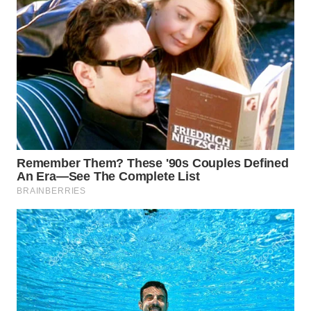
WN
PRIANGAN
TIMUR
WN
SEMARANG
WN
SOLO
WN
BOROBUDUR
WN
MADURA
WN
SURABAYA