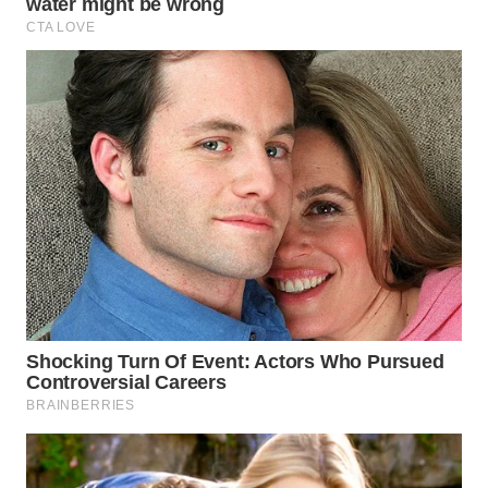
WN
INDRAMAYU
WN
KUNINGAN
WN
MAJALENGKA
WN
SUBANG
WN
SUKABUMI
WN
PURWAKARTA