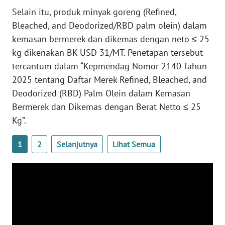
Selain itu, produk minyak goreng (Refined,
WN
Bleached, and Deodorized/RBD palm olein) dalam
BABEL
kemasan bermerek dan dikemas dengan neto ≤ 25
kg dikenakan BK USD 31/MT. Penetapan tersebut
WN
SUMBAR
tercantum dalam “Kepmendag Nomor 2140 Tahun
2025 tentang Daftar Merek Refined, Bleached, and
WN
Deodorized (RBD) Palm Olein dalam Kemasan
SUMSEL
Bermerek dan Dikemas dengan Berat Netto ≤ 25
Kg”.
WN
BENGKULU
1
2
Selanjutnya
Lihat Semua
WN
LAMPUNG
WN
JATENG