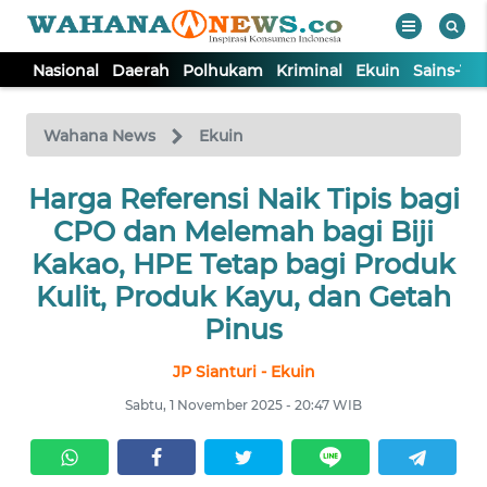
Nasional
Daerah
Polhukam
Kriminal
Ekuin
Sains-Te
WAHANA
Tutup
TV
Wahana News
Ekuin
Harga Referensi Naik Tipis bagi
NASIONAL
CPO dan Melemah bagi Biji
DAERAH
Kakao, HPE Tetap bagi Produk
Kulit, Produk Kayu, dan Getah
POLHUKAM
Pinus
JP Sianturi - Ekuin
KRIMINAL
Sabtu, 1 November 2025 - 20:47 WIB
EKUIN