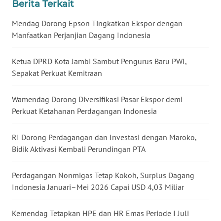
Berita Terkait
WN
KALTARA
Mendag Dorong Epson Tingkatkan Ekspor dengan
Manfaatkan Perjanjian Dagang Indonesia
WN
KALSEL
Ketua DPRD Kota Jambi Sambut Pengurus Baru PWI,
Sepakat Perkuat Kemitraan
WN
KALTIM
Wamendag Dorong Diversifikasi Pasar Ekspor demi
Perkuat Ketahanan Perdagangan Indonesia
WN
SULSEL
RI Dorong Perdagangan dan Investasi dengan Maroko,
Bidik Aktivasi Kembali Perundingan PTA
WN
GORONTALO
Perdagangan Nonmigas Tetap Kokoh, Surplus Dagang
Indonesia Januari–Mei 2026 Capai USD 4,03 Miliar
WN
SULUT
Kemendag Tetapkan HPE dan HR Emas Periode I Juli