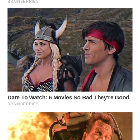
TAPANULI
TENGAH
WN DELI
SERDANG
WN
TEBING
TINGGI
WN
PAKPAK
WN
KARAWANG
WN
BEKASI