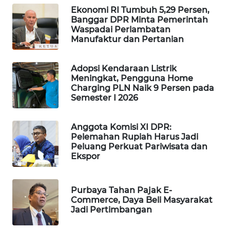
Ekonomi RI Tumbuh 5,29 Persen,
PORTAL
Banggar DPR Minta Pemerintah
KONSUMEN
Waspadai Perlambatan
Manufaktur dan Pertanian
FORWAMKI
Adopsi Kendaraan Listrik
ALPERKLINAS
Meningkat, Pengguna Home
Charging PLN Naik 9 Persen pada
Semester I 2026
FORJASIDA
Anggota Komisi XI DPR:
TAMBANG
Pelemahan Rupiah Harus Jadi
NEWS
Peluang Perkuat Pariwisata dan
Ekspor
SITUNGIR
NEWS
Purbaya Tahan Pajak E-
Commerce, Daya Beli Masyarakat
SIDIKALANG
Jadi Pertimbangan
NEWS