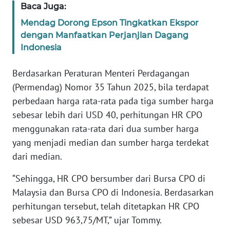
Baca Juga:
WN
Mendag Dorong Epson Tingkatkan Ekspor
SERAMBI
dengan Manfaatkan Perjanjian Dagang
Indonesia
WN
JAMBI
Berdasarkan Peraturan Menteri Perdagangan
(Permendag) Nomor 35 Tahun 2025, bila terdapat
WN
perbedaan harga rata-rata pada tiga sumber harga
SULTRA
sebesar lebih dari USD 40, perhitungan HR CPO
menggunakan rata-rata dari dua sumber harga
WN
yang menjadi median dan sumber harga terdekat
NTB
dari median.
WN
“Sehingga, HR CPO bersumber dari Bursa CPO di
SULTENG
Malaysia dan Bursa CPO di Indonesia. Berdasarkan
perhitungan tersebut, telah ditetapkan HR CPO
WN
SULBAR
sebesar USD 963,75/MT,” ujar Tommy.