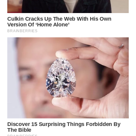
WAHANA
DESA
WISATA
LAPAK
WAHANA
Wahana
Network
KONSUMEN
LISTRIK
MASYARAKAT
KELISTRIKAN
WALINKI
ID