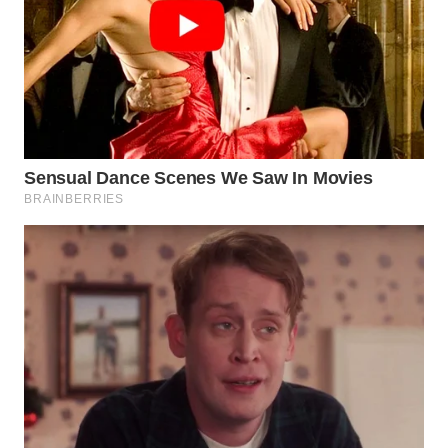
WAHANA
SPORT
WAHANA
UMKM
WAHANA
SELEB
WAHANA
PERSONA
WAHANA
OTOMOTIF
WAHANA
HEALTH