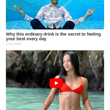
WN
NATUNA
WN
BINTAN
WN
MANDALIKA
WN
LIKUPANG
WN
LABUANBAJO
WN
BORNEO