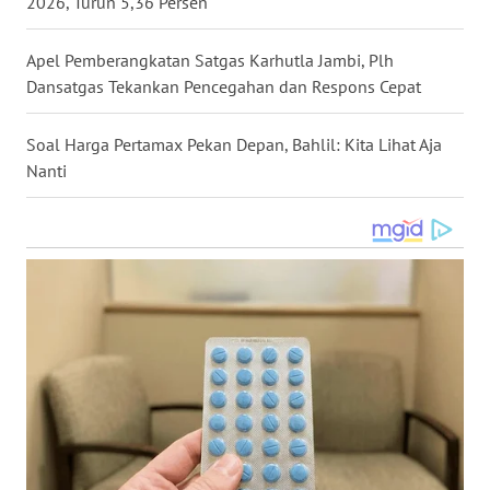
2026, Turun 5,36 Persen
WN
NUSANTARA
Apel Pemberangkatan Satgas Karhutla Jambi, Plh
Dansatgas Tekankan Pencegahan dan Respons Cepat
WN
JOGJA
Soal Harga Pertamax Pekan Depan, Bahlil: Kita Lihat Aja
Nanti
WN
JATIM
WN
BALI
WN
KALBAR
WN
KALTENG