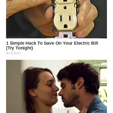
WN
INDRAMAYU
WN
KUNINGAN
WN
MAJALENGKA
WN
SUBANG
WN
SUKABUMI
WN
PURWAKARTA