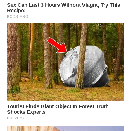
WN
BOGOR
WN
DEPOK
WN
TAPANULI
UTARA
WN
SAMOSIR
WN
PADANG
LAWAS