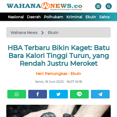
Nasional
Daerah
Polhukam
Kriminal
Ekuin
Sains-Te
WAHANA
Tutup
TV
Wahana News
Ekuin
NASIONAL
HBA Terbaru Bikin Kaget: Batu
Bara Kalori Tinggi Turun, yang
DAERAH
Rendah Justru Meroket
Heri Pamungkas - Ekuin
POLHUKAM
Senin, 16 Juni 2025 - 16:07 WIB
KRIMINAL
EKUIN