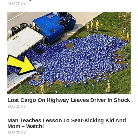
WN
NATUNA
WN
BINTAN
WN
MANDALIKA
WN
LIKUPANG
WN
LABUANBAJO
WN
BORNEO