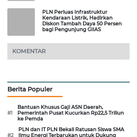
MAWAKA
PLN Perluas Infrastruktur
ID
Kendaraan Listrik, Hadirkan
Diskon Tambah Daya 50 Persen
bagi Pengunjung GIIAS
MARTABAT
NET
KOMENTAR
PLN
WATCH
MKLI
Berita Populer
LPKKI
Bantuan Khusus Gaji ASN Daerah,
LKKI
#1
Pemerintah Pusat Kucurkan Rp22,5 Triliun
ke Pemda
KOPEKLIN
PLN dan IT PLN Bekali Ratusan Siswa SMA
#2
Ilmu Energi Terbarukan untuk Dukung