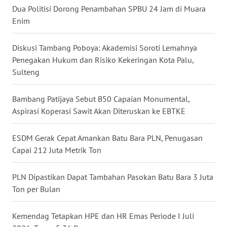
Dua Politisi Dorong Penambahan SPBU 24 Jam di Muara
WN
Enim
BABEL
Diskusi Tambang Poboya: Akademisi Soroti Lemahnya
WN
Penegakan Hukum dan Risiko Kekeringan Kota Palu,
SUMBAR
Sulteng
WN
Bambang Patijaya Sebut B50 Capaian Monumental,
SUMSEL
Aspirasi Koperasi Sawit Akan Diteruskan ke EBTKE
WN
ESDM Gerak Cepat Amankan Batu Bara PLN, Penugasan
BENGKULU
Capai 212 Juta Metrik Ton
WN
LAMPUNG
PLN Dipastikan Dapat Tambahan Pasokan Batu Bara 3 Juta
Ton per Bulan
WN
JATENG
Kemendag Tetapkan HPE dan HR Emas Periode I Juli