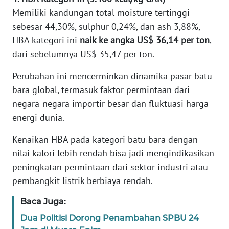
Memiliki kandungan total moisture tertinggi
KARIR
sebesar 44,30%, sulphur 0,24%, dan ash 3,88%,
HBA kategori ini
naik ke angka US$ 36,14 per ton
,
DISCLAIMER
dari sebelumnya US$ 35,47 per ton.
Perubahan ini mencerminkan dinamika pasar batu
Wahana
News
bara global, termasuk faktor permintaan dari
Regional
negara-negara importir besar dan fluktuasi harga
energi dunia.
WN
SUMUT
Kenaikan HBA pada kategori batu bara dengan
nilai kalori lebih rendah bisa jadi mengindikasikan
WN
peningkatan permintaan dari sektor industri atau
JAKARTA
pembangkit listrik berbiaya rendah.
WN
Baca Juga:
JABAR
Dua Politisi Dorong Penambahan SPBU 24