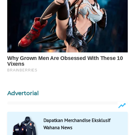
WAHANA
LISTRIK
WAHANA
TRAVEL
WAHANA
TV
WAHANANEWS
ID
Advertorial
WAHANANEWS
CO ID
Dapatkan Merchandise Eksklusif
WAHANANEWS
NET
Wahana News