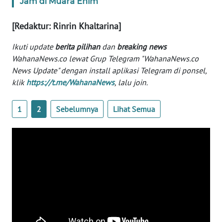
Jam di Muara Enim
WN
BANTEN
[Redaktur: Rinrin Khaltarina]
WN
Ikuti update
berita pilihan
dan
breaking news
NTT
WahanaNews.co lewat Grup Telegram "WahanaNews.co
News Update" dengan install aplikasi Telegram di ponsel,
WN
klik
https://t.me/WahanaNews
, lalu join.
KEPRI
1
2
Sebelumnya
Lihat Semua
WN
PAPUA
WN
PAPUA
BARAT
WN
RIAU