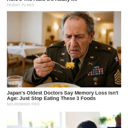
WN
MALUKU
WN
MALUT
WN
DAIRI
WN
DANAU
TOBA
WN
NIAS
WN
LANGKAT