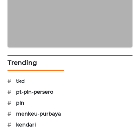
SIBARAGAS
NEWS
METRO
SIANTAR
NEWS
METRO
Trending
MEDAN
NEWS
#
tkd
METRO
#
pt-pln-persero
JAKARTA
#
pln
NEWS
#
menkeu-purbaya
KRT
#
kendari
NEWS