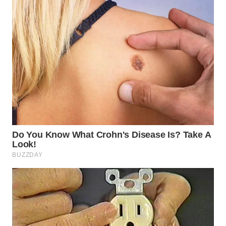
WN
SUMEDANG
WN
CIANJUR
WN
KEPULAUAN
SERIBU
WN
TANGERANG
WN
BINJAI
WN
CIREBON