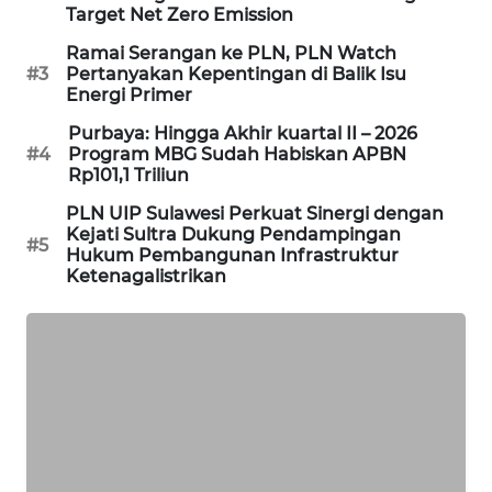
Target Net Zero Emission
PORTAL
KONSUMEN
Ramai Serangan ke PLN, PLN Watch
#3
Pertanyakan Kepentingan di Balik Isu
Energi Primer
FORWAMKI
Purbaya: Hingga Akhir kuartal II – 2026
#4
Program MBG Sudah Habiskan APBN
ALPERKLINAS
Rp101,1 Triliun
PLN UIP Sulawesi Perkuat Sinergi dengan
FORJASIDA
Kejati Sultra Dukung Pendampingan
#5
Hukum Pembangunan Infrastruktur
Ketenagalistrikan
TAMBANG
NEWS
SITUNGIR
NEWS
SIDIKALANG
NEWS