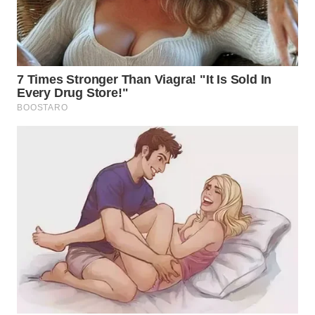
TAPANULI
TENGAH
WN DELI
SERDANG
WN
TEBING
TINGGI
WN
PAKPAK
WN
KARAWANG
WN
BEKASI