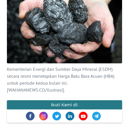
SAINS-TEKNO
KESEHATAN
INTERNASIONAL
SERBA-SERBI
PENDIDIKAN
Kementerian Energi dan Sumber Daya Mineral (ESDM)
secara resmi menetapkan Harga Batu Bara Acuan (HBA)
untuk periode kedua bulan ini.
OLAHRAGA
[WAHANANEWS.CO/Ilustrasi].
OPINI
Ikuti Kami di:
EDITORIAL