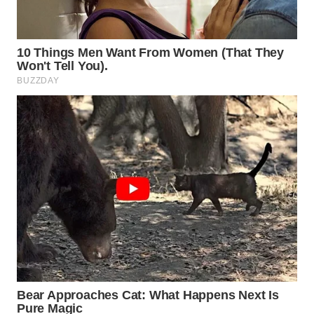
WN
PRIANGAN
TIMUR
WN
SEMARANG
WN
SOLO
WN
BOROBUDUR
WN
MADURA
WN
SURABAYA