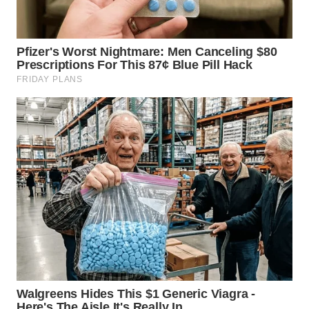
WN
KALTARA
WN
KALSEL
WN
KALTIM
WN
SULSEL
WN
GORONTALO
WN
SULUT