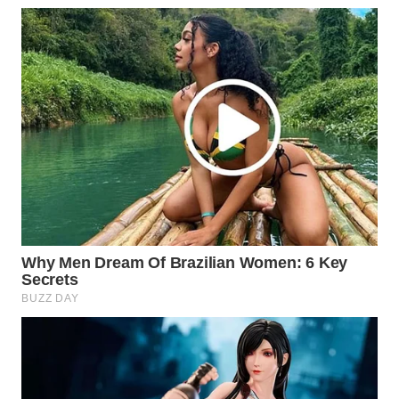
Wahana
Media
Group
WAHANA
NEWS
WAHANA
TANI
WAHANA
ADVOKAT
WAHANA
INFRASTRUKTUR
WAHANA
KONSUMEN