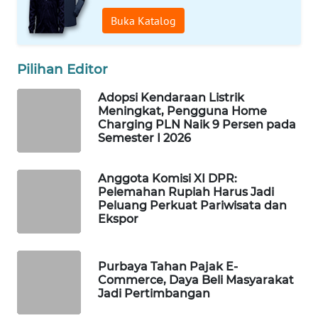
WAHANA
Buka Katalog
SPORT
Pilihan Editor
WAHANA
UMKM
Adopsi Kendaraan Listrik
Meningkat, Pengguna Home
WAHANA
Charging PLN Naik 9 Persen pada
SELEB
Semester I 2026
WAHANA
Anggota Komisi XI DPR:
PERSONA
Pelemahan Rupiah Harus Jadi
Peluang Perkuat Pariwisata dan
Ekspor
WAHANA
OTOMOTIF
Purbaya Tahan Pajak E-
Commerce, Daya Beli Masyarakat
WAHANA
Jadi Pertimbangan
HEALTH