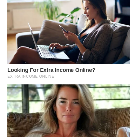
WN
TAPANULI
SELATAN
WN
TANJUNG
LESUNG
WN
KARO
WN
SIMALUNGUN
WN
LABUHANBATU
WN