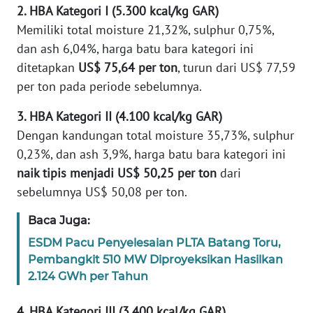
Informasi
2. HBA Kategori I (5.300 kcal/kg GAR)
Memiliki total moisture 21,32%, sulphur 0,75%,
INDEKS
dan ash 6,04%, harga batu bara kategori ini
BERITA
ditetapkan
US$ 75,64 per ton
, turun dari US$ 77,59
per ton pada periode sebelumnya.
KONTAK
KAMI
3. HBA Kategori II (4.100 kcal/kg GAR)
Dengan kandungan total moisture 35,73%, sulphur
INFO
0,23%, dan ash 3,9%, harga batu bara kategori ini
IKLAN
naik tipis menjadi US$ 50,25 per ton
dari
sebelumnya US$ 50,08 per ton.
TENTANG
KAMI
Baca Juga:
PEDOMAN
ESDM Pacu Penyelesaian PLTA Batang Toru,
MEDIA
Pembangkit 510 MW Diproyeksikan Hasilkan
SIBER
2.124 GWh per Tahun
REDAKSI
4. HBA Kategori III (3.400 kcal/kg GAR)