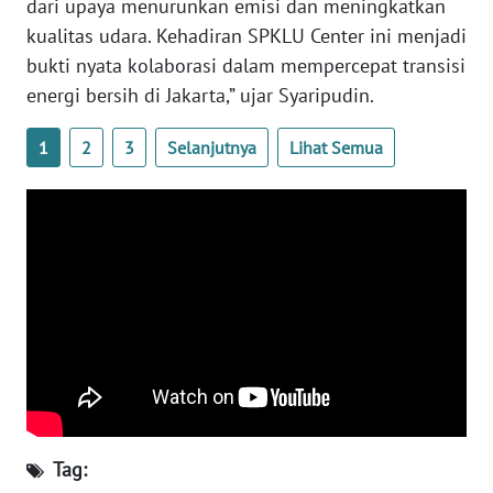
dari upaya menurunkan emisi dan meningkatkan
kualitas udara. Kehadiran SPKLU Center ini menjadi
WN
SERAMBI
bukti nyata kolaborasi dalam mempercepat transisi
energi bersih di Jakarta,” ujar Syaripudin.
WN
JAMBI
1
2
3
Selanjutnya
Lihat Semua
WN
SULTRA
WN
NTB
WN
SULTENG
WN
Tag:
SULBAR