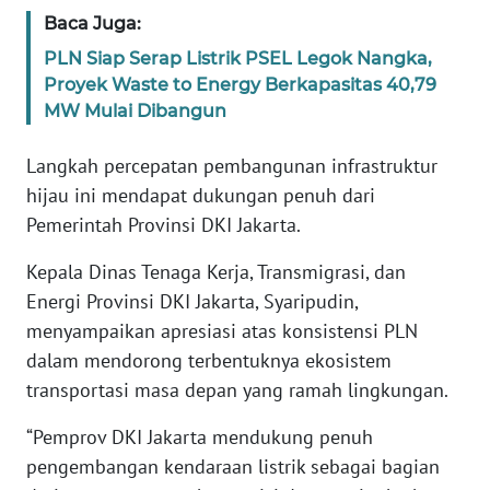
WN
Baca Juga:
BANTEN
PLN Siap Serap Listrik PSEL Legok Nangka,
Proyek Waste to Energy Berkapasitas 40,79
WN
MW Mulai Dibangun
NTT
Langkah percepatan pembangunan infrastruktur
WN
hijau ini mendapat dukungan penuh dari
KEPRI
Pemerintah Provinsi DKI Jakarta.
WN
Kepala Dinas Tenaga Kerja, Transmigrasi, dan
PAPUA
Energi Provinsi DKI Jakarta, Syaripudin,
menyampaikan apresiasi atas konsistensi PLN
WN
dalam mendorong terbentuknya ekosistem
PAPUA
transportasi masa depan yang ramah lingkungan.
BARAT
“Pemprov DKI Jakarta mendukung penuh
WN
pengembangan kendaraan listrik sebagai bagian
RIAU