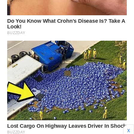
Wahana
Media
Group
WAHANA
NEWS
WAHANA
TANI
WAHANA
ADVOKAT
WAHANA
INFRASTRUKTUR
WAHANA
KONSUMEN
X