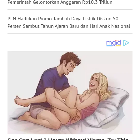
Pemerintah Gelontorkan Anggaran Rp10,3 Triliun
WN
KALTARA
PLN Hadirkan Promo Tambah Daya Listrik Diskon 50
Persen Sambut Tahun Ajaran Baru dan Hari Anak Nasional
WN
KALSEL
WN
KALTIM
WN
SULSEL
WN
GORONTALO
WN
SULUT