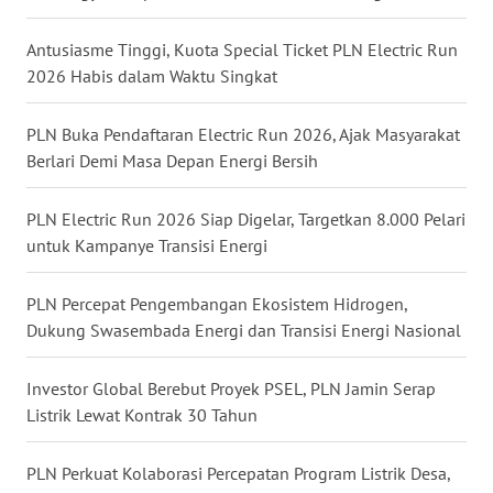
WN
Antusiasme Tinggi, Kuota Special Ticket PLN Electric Run
NUSANTARA
2026 Habis dalam Waktu Singkat
WN
JOGJA
PLN Buka Pendaftaran Electric Run 2026, Ajak Masyarakat
Berlari Demi Masa Depan Energi Bersih
WN
JATIM
PLN Electric Run 2026 Siap Digelar, Targetkan 8.000 Pelari
untuk Kampanye Transisi Energi
WN
BALI
PLN Percepat Pengembangan Ekosistem Hidrogen,
Dukung Swasembada Energi dan Transisi Energi Nasional
WN
KALBAR
Investor Global Berebut Proyek PSEL, PLN Jamin Serap
Listrik Lewat Kontrak 30 Tahun
WN
KALTENG
PLN Perkuat Kolaborasi Percepatan Program Listrik Desa,