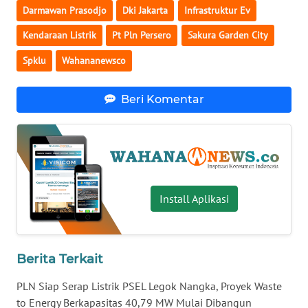
Darmawan Prasodjo
Dki Jakarta
Infrastruktur Ev
WN
BABEL
Kendaraan Listrik
Pt Pln Persero
Sakura Garden City
Spklu
Wahananewsco
WN
SUMBAR
Beri Komentar
WN
SUMSEL
WN
BENGKULU
Install Aplikasi
WN
LAMPUNG
Berita Terkait
WN
PLN Siap Serap Listrik PSEL Legok Nangka, Proyek Waste
JATENG
to Energy Berkapasitas 40,79 MW Mulai Dibangun