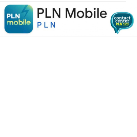
WAHANA
LISTRIK
WAHANA
TRAVEL
WAHANA
TV
WAHANANEWS
ID
WAHANANEWS
CO ID
WAHANANEWS
Advertorial
NET