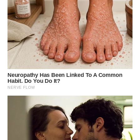
TAPANULI
TENGAH
WN DELI
SERDANG
WN
TEBING
TINGGI
WN
PAKPAK
WN
KARAWANG
WN
BEKASI