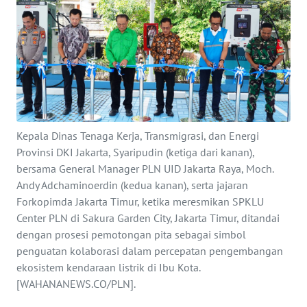
SAINS-TEKNO
KESEHATAN
INTERNASIONAL
SERBA-SERBI
Kepala Dinas Tenaga Kerja, Transmigrasi, dan Energi
Provinsi DKI Jakarta, Syaripudin (ketiga dari kanan),
PENDIDIKAN
bersama General Manager PLN UID Jakarta Raya, Moch.
Andy Adchaminoerdin (kedua kanan), serta jajaran
OLAHRAGA
Forkopimda Jakarta Timur, ketika meresmikan SPKLU
Center PLN di Sakura Garden City, Jakarta Timur, ditandai
dengan prosesi pemotongan pita sebagai simbol
OPINI
penguatan kolaborasi dalam percepatan pengembangan
ekosistem kendaraan listrik di Ibu Kota.
EDITORIAL
[WAHANANEWS.CO/PLN].