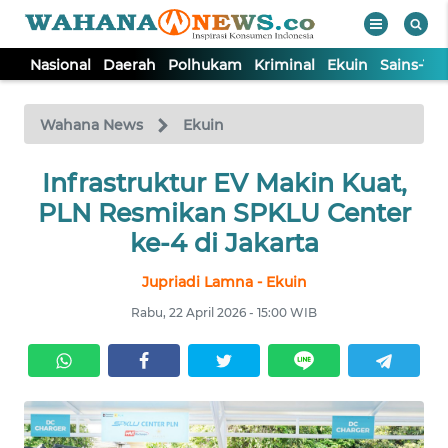
Nasional
Daerah
Polhukam
Kriminal
Ekuin
Sains-Te
WAHANA
Tutup
TV
Wahana News
Ekuin
NASIONAL
Infrastruktur EV Makin Kuat,
PLN Resmikan SPKLU Center
DAERAH
ke-4 di Jakarta
Jupriadi Lamna - Ekuin
POLHUKAM
Rabu, 22 April 2026 - 15:00 WIB
KRIMINAL
EKUIN