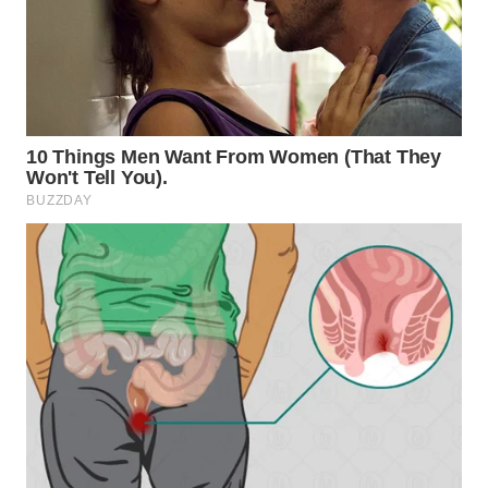
WN
BOGOR
WN
DEPOK
WN
TAPANULI
UTARA
WN
SAMOSIR
WN
PADANG
LAWAS