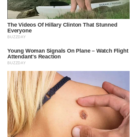
WN
NATUNA
WN
BINTAN
WN
MANDALIKA
WN
LIKUPANG
WN
LABUANBAJO
WN
BORNEO