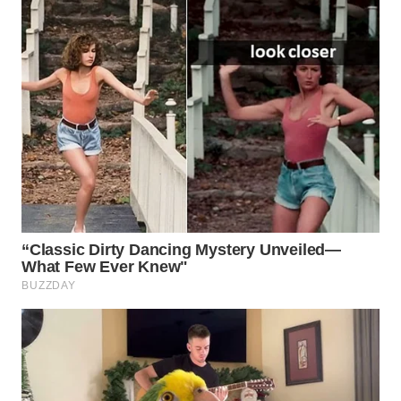
WN
INDRAMAYU
WN
KUNINGAN
WN
MAJALENGKA
WN
SUBANG
WN
SUKABUMI
WN
PURWAKARTA