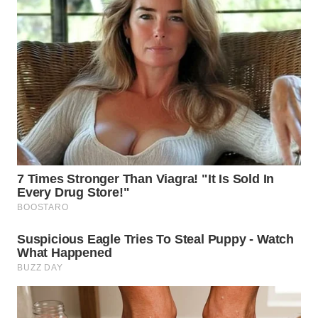
WN
TAPANULI
SELATAN
WN
TANJUNG
LESUNG
WN
KARO
WN
SIMALUNGUN
WN
LABUHANBATU
WN