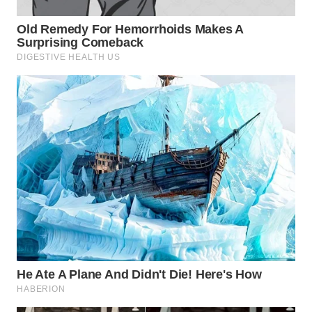
WN
SUMEDANG
WN
CIANJUR
WN
KEPULAUAN
SERIBU
WN
TANGERANG
WN
BINJAI
WN
CIREBON