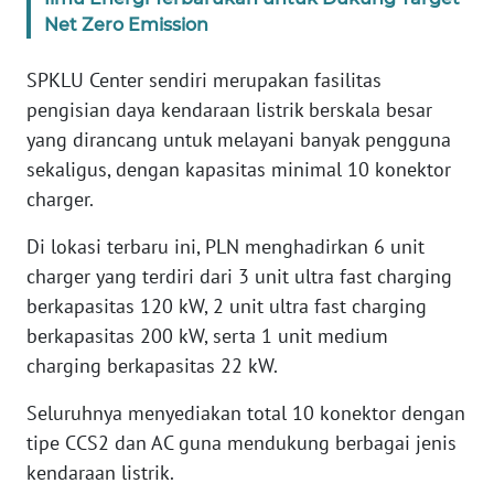
Net Zero Emission
KARIR
SPKLU Center sendiri merupakan fasilitas
pengisian daya kendaraan listrik berskala besar
DISCLAIMER
yang dirancang untuk melayani banyak pengguna
sekaligus, dengan kapasitas minimal 10 konektor
Wahana
News
charger.
Regional
Di lokasi terbaru ini, PLN menghadirkan 6 unit
WN
charger yang terdiri dari 3 unit ultra fast charging
SUMUT
berkapasitas 120 kW, 2 unit ultra fast charging
berkapasitas 200 kW, serta 1 unit medium
WN
charging berkapasitas 22 kW.
JAKARTA
Seluruhnya menyediakan total 10 konektor dengan
WN
tipe CCS2 dan AC guna mendukung berbagai jenis
JABAR
kendaraan listrik.