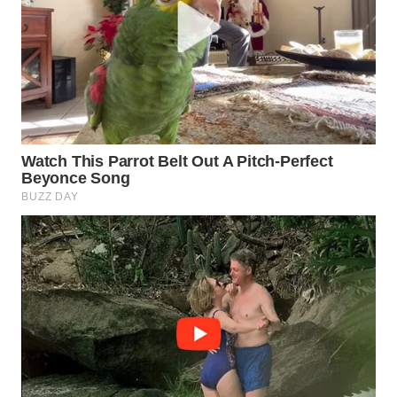
WN
PRIANGAN
TIMUR
WN
SEMARANG
WN
SOLO
WN
BOROBUDUR
WN
MADURA
WN
SURABAYA