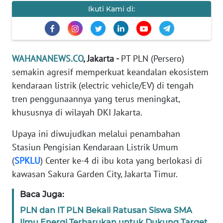
Informasi
Ikuti Kami di:
INDEKS
BERITA
WAHANANEWS.CO
, Jakarta -
PT PLN (Persero)
KONTAK
semakin agresif memperkuat keandalan ekosistem
KAMI
kendaraan listrik (electric vehicle/EV) di tengah
tren penggunaannya yang terus meningkat,
INFO
IKLAN
khususnya di wilayah DKI Jakarta.
Upaya ini diwujudkan melalui penambahan
TENTANG
Stasiun Pengisian Kendaraan Listrik Umum
KAMI
(
SPKLU
) Center ke-4 di ibu kota yang berlokasi di
kawasan Sakura Garden City, Jakarta Timur.
PEDOMAN
MEDIA
SIBER
Baca Juga:
PLN dan IT PLN Bekali Ratusan Siswa SMA
REDAKSI
Ilmu Energi Terbarukan untuk Dukung Target