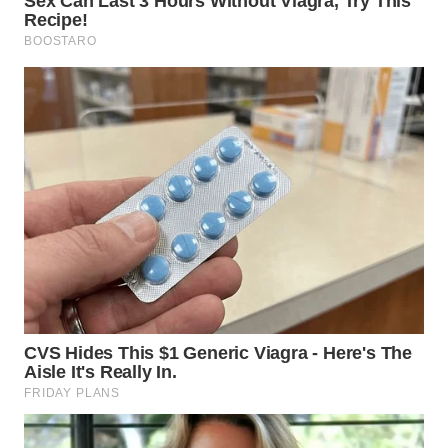
WN
MALUKU
WN
MALUT
WN
DAIRI
WN
DANAU
TOBA
WN
NIAS
WN
LANGKAT