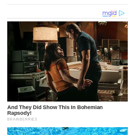
WN
KALTARA
WN
KALSEL
WN
KALTIM
WN
SULSEL
WN
GORONTALO
WN
SULUT