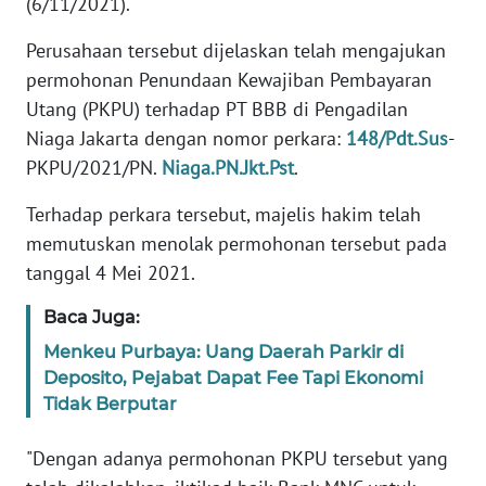
(6/11/2021).
Perusahaan tersebut dijelaskan telah mengajukan
KARIR
permohonan Penundaan Kewajiban Pembayaran
Utang (PKPU) terhadap PT BBB di Pengadilan
DISCLAIMER
Niaga Jakarta dengan nomor perkara:
148/Pdt.Sus
-
Wahana
PKPU/2021/PN.
Niaga.PN.Jkt.Pst
.
News
Regional
Terhadap perkara tersebut, majelis hakim telah
memutuskan menolak permohonan tersebut pada
WN
tanggal 4 Mei 2021.
SUMUT
Baca Juga:
WN
Menkeu Purbaya: Uang Daerah Parkir di
JAKARTA
Deposito, Pejabat Dapat Fee Tapi Ekonomi
Tidak Berputar
WN
JABAR
"Dengan adanya permohonan PKPU tersebut yang