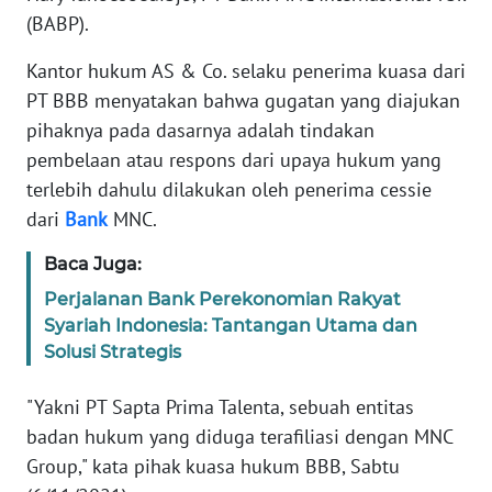
Informasi
(BABP).
INDEKS
Kantor hukum AS & Co. selaku penerima kuasa dari
BERITA
PT BBB menyatakan bahwa gugatan yang diajukan
pihaknya pada dasarnya adalah tindakan
KONTAK
pembelaan atau respons dari upaya hukum yang
KAMI
terlebih dahulu dilakukan oleh penerima cessie
dari
Bank
MNC.
INFO
IKLAN
Baca Juga:
Perjalanan Bank Perekonomian Rakyat
TENTANG
KAMI
Syariah Indonesia: Tantangan Utama dan
Solusi Strategis
PEDOMAN
"Yakni PT Sapta Prima Talenta, sebuah entitas
MEDIA
SIBER
badan hukum yang diduga terafiliasi dengan MNC
Group," kata pihak kuasa hukum BBB, Sabtu
REDAKSI