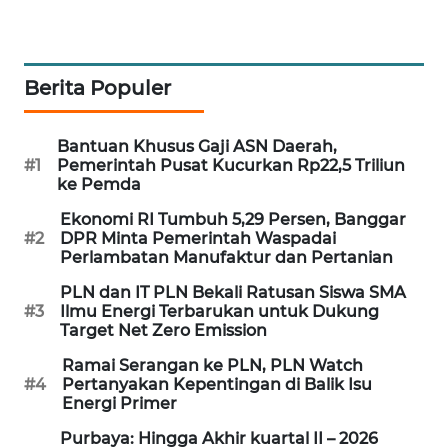
PORTAL
KONSUMEN
Berita Populer
FORWAMKI
Bantuan Khusus Gaji ASN Daerah,
ALPERKLINAS
#1
Pemerintah Pusat Kucurkan Rp22,5 Triliun
ke Pemda
FORJASIDA
Ekonomi RI Tumbuh 5,29 Persen, Banggar
#2
DPR Minta Pemerintah Waspadai
TAMBANG
Perlambatan Manufaktur dan Pertanian
NEWS
PLN dan IT PLN Bekali Ratusan Siswa SMA
#3
Ilmu Energi Terbarukan untuk Dukung
SITUNGIR
Target Net Zero Emission
NEWS
Ramai Serangan ke PLN, PLN Watch
#4
Pertanyakan Kepentingan di Balik Isu
SIDIKALANG
Energi Primer
NEWS
Purbaya: Hingga Akhir kuartal II – 2026