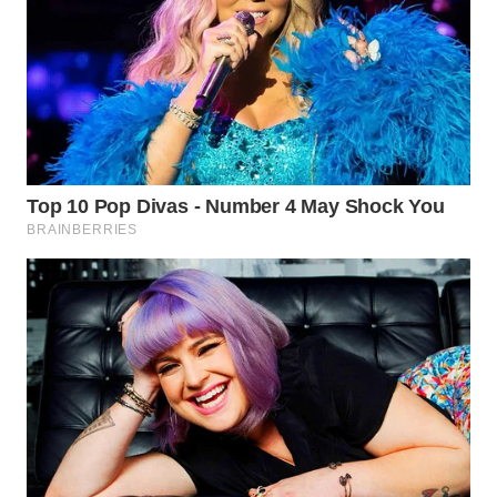
WN
INDRAMAYU
WN
KUNINGAN
WN
MAJALENGKA
WN
SUBANG
WN
SUKABUMI
WN
PURWAKARTA