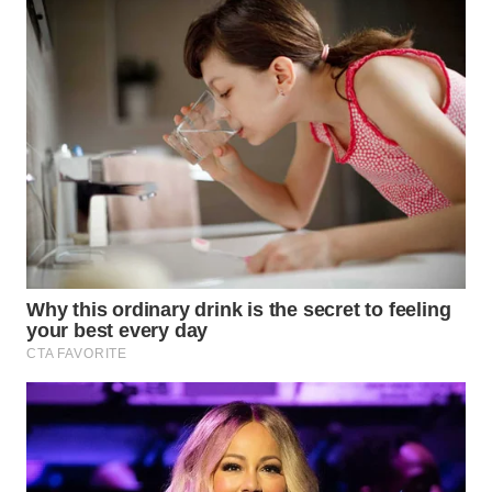
WN
SUMEDANG
WN
CIANJUR
WN
KEPULAUAN
SERIBU
WN
TANGERANG
WN
BINJAI
WN
CIREBON