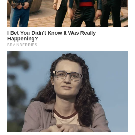
WAHANA
LISTRIK
WAHANA
TRAVEL
WAHANA
TV
WAHANANEWS
ID
WAHANANEWS
CO ID
WAHANANEWS
NET