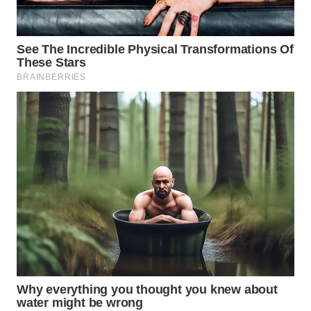
WN
PRIANGAN
TIMUR
WN
SEMARANG
WN
SOLO
WN
BOROBUDUR
WN
MADURA
WN
SURABAYA