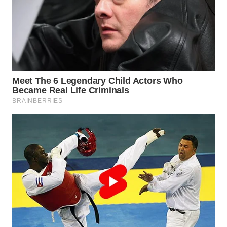
WN
TAPANULI
SELATAN
WN
TANJUNG
LESUNG
WN
KARO
WN
SIMALUNGUN
WN
LABUHANBATU
WN