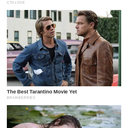
WN
NATUNA
WN
BINTAN
WN
MANDALIKA
WN
LIKUPANG
WN
LABUANBAJO
WN
BORNEO