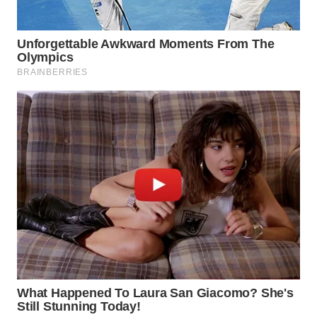
TAPANULI
TENGAH
WN DELI
SERDANG
WN
TEBING
TINGGI
WN
PAKPAK
WN
KARAWANG
WN
BEKASI