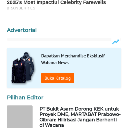
WAHANA
SPORT
WAHANA
Advertorial
UMKM
WAHANA
Dapatkan Merchandise Eksklusif
SELEB
Wahana News
WAHANA
PERSONA
Buka Katalog
WAHANA
Pilihan Editor
OTOMOTIF
PT Bukit Asam Dorong KEK untuk
WAHANA
Proyek DME, MARTABAT Prabowo-
HEALTH
Gibran: Hilirisasi Jangan Berhenti
di Wacana