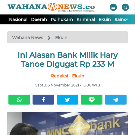
Nasional
Daerah
Polhukam
Kriminal
Ekuin
Sains-Te
WAHANA
Tutup
TV
Wahana News
Ekuin
NASIONAL
Ini Alasan Bank Milik Hary
Tanoe Digugat Rp 233 M
DAERAH
Redaksi - Ekuin
Sabtu, 6 November 2021 - 15:06 WIB
POLHUKAM
KRIMINAL
EKUIN