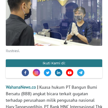
SAINS-TEKNO
KESEHATAN
INTERNASIONAL
SERBA-SERBI
Ilustrasi.
PENDIDIKAN
Ikuti Kami di:
OLAHRAGA
OPINI
WahanaNews.co
|
Kuasa hukum PT Bangun Bumi
Bersatu (BBB) angkat bicara terkait gugatan
EDITORIAL
terhadap perusahaan milik pengusaha nasional
Hary Tanoesoedibjo, PT Bank MNC Internasional Tbk