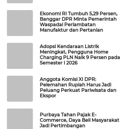
WAHANA
DESA
Ekonomi RI Tumbuh 5,29 Persen,
WISATA
Banggar DPR Minta Pemerintah
Waspadai Perlambatan
Manufaktur dan Pertanian
LAPAK
WAHANA
Adopsi Kendaraan Listrik
Meningkat, Pengguna Home
Wahana
Charging PLN Naik 9 Persen pada
Network
Semester I 2026
KONSUMEN
Anggota Komisi XI DPR:
LISTRIK
Pelemahan Rupiah Harus Jadi
Peluang Perkuat Pariwisata dan
Ekspor
MASYARAKAT
KELISTRIKAN
Purbaya Tahan Pajak E-
WALINKI
Commerce, Daya Beli Masyarakat
ID
Jadi Pertimbangan