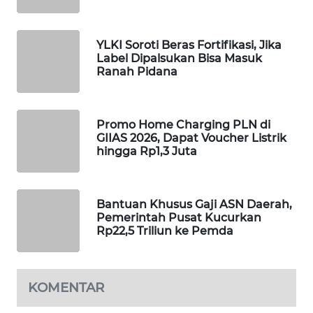
MAWAKA
ID
YLKI Soroti Beras Fortifikasi, Jika
Label Dipalsukan Bisa Masuk
Ranah Pidana
MARTABAT
NET
Promo Home Charging PLN di
PLN
GIIAS 2026, Dapat Voucher Listrik
WATCH
hingga Rp1,3 Juta
MKLI
Bantuan Khusus Gaji ASN Daerah,
LPKKI
Pemerintah Pusat Kucurkan
Rp22,5 Triliun ke Pemda
LKKI
KOMENTAR
KOPEKLIN