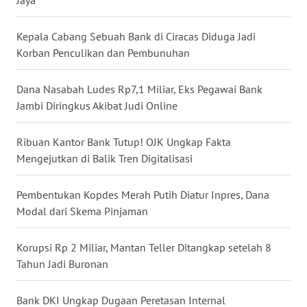
WN
NUSANTARA
Kepala Cabang Sebuah Bank di Ciracas Diduga Jadi
Korban Penculikan dan Pembunuhan
WN
JOGJA
Dana Nasabah Ludes Rp7,1 Miliar, Eks Pegawai Bank
Jambi Diringkus Akibat Judi Online
WN
JATIM
Ribuan Kantor Bank Tutup! OJK Ungkap Fakta
Mengejutkan di Balik Tren Digitalisasi
WN
BALI
Pembentukan Kopdes Merah Putih Diatur Inpres, Dana
Modal dari Skema Pinjaman
WN
KALBAR
Korupsi Rp 2 Miliar, Mantan Teller Ditangkap setelah 8
Tahun Jadi Buronan
WN
KALTENG
Bank DKI Ungkap Dugaan Peretasan Internal