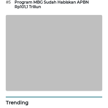
#5
Program MBG Sudah Habiskan APBN
SIBARAGAS
Rp101,1 Triliun
NEWS
METRO
SIANTAR
NEWS
METRO
MEDAN
NEWS
METRO
JAKARTA
NEWS
KRT
NEWS
Trending