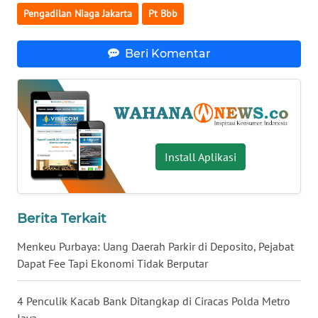
Pengadilan Niaga Jakarta
Pt Bbb
WN
BABEL
Beri Komentar
WN
SUMBAR
WN
SUMSEL
Install Aplikasi
WN
BENGKULU
Berita Terkait
WN
Menkeu Purbaya: Uang Daerah Parkir di Deposito, Pejabat
LAMPUNG
Dapat Fee Tapi Ekonomi Tidak Berputar
WN
JATENG
4 Penculik Kacab Bank Ditangkap di Ciracas Polda Metro
Jaya