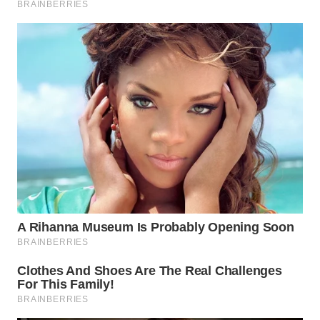
WN
BOGOR
WN
DEPOK
WN
TAPANULI
UTARA
WN
SAMOSIR
WN
PADANG
LAWAS