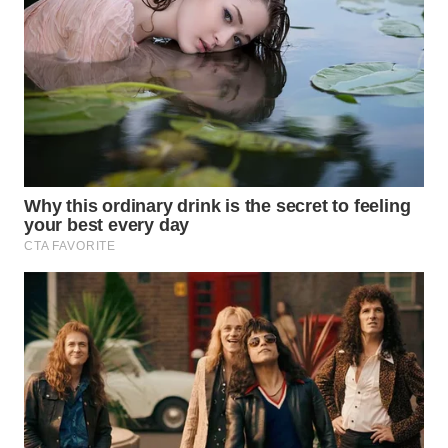
Wahana
Media
Group
WAHANA
NEWS
WAHANA
TANI
WAHANA
ADVOKAT
WAHANA
INFRASTRUKTUR
WAHANA
KONSUMEN