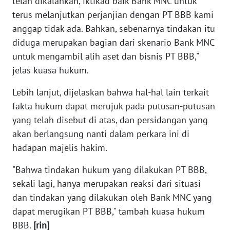
telah dikalahkan, iktikad baik Bank MNC untuk
WN
terus melanjutkan perjanjian dengan PT BBB kami
BANTEN
anggap tidak ada. Bahkan, sebenarnya tindakan itu
diduga merupakan bagian dari skenario Bank MNC
WN
untuk mengambil alih aset dan bisnis PT BBB,"
NTT
jelas kuasa hukum.
WN
Lebih lanjut, dijelaskan bahwa hal-hal lain terkait
KEPRI
fakta hukum dapat merujuk pada putusan-putusan
yang telah disebut di atas, dan persidangan yang
WN
akan berlangsung nanti dalam perkara ini di
PAPUA
hadapan majelis hakim.
WN
"Bahwa tindakan hukum yang dilakukan PT BBB,
PAPUA
BARAT
sekali lagi, hanya merupakan reaksi dari situasi
dan tindakan yang dilakukan oleh Bank MNC yang
WN
dapat merugikan PT BBB," tambah kuasa hukum
RIAU
BBB.
[rin]