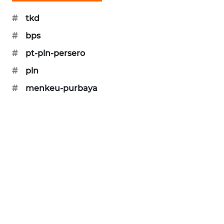
KARING
NEWS
#
tkd
#
bps
JURNAL
#
pt-pln-persero
MARITIM
#
pln
HUMBANG
#
menkeu-purbaya
NEWS
GARONGGANG
NEWS
FISUELRI
ID
ENERGI
NEWS