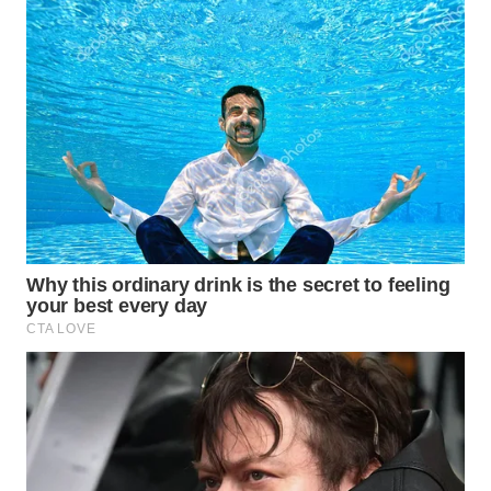
WN
MALUKU
WN
MALUT
WN
DAIRI
WN
DANAU
TOBA
WN
NIAS
WN
LANGKAT