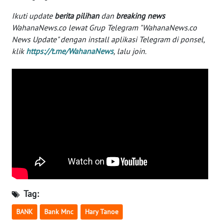
Ikuti update
berita pilihan
dan
breaking news
WN
SERAMBI
WahanaNews.co lewat Grup Telegram "WahanaNews.co
News Update" dengan install aplikasi Telegram di ponsel,
klik
https://t.me/WahanaNews
, lalu join.
WN
JAMBI
WN
SULTRA
WN
NTB
WN
SULTENG
Tag:
WN
SULBAR
BANK
Bank Mnc
Hary Tanoe