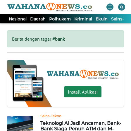
Nasional
Daerah
Polhukam
Kriminal
Ekuin
Sains-Te
WAHANA
Tutup
TV
Berita dengan tagar
#bank
NASIONAL
DAERAH
POLHUKAM
Install Aplikasi
KRIMINAL
Sains-Tekno
EKUIN
Teknologi AI Jadi Ancaman, Bank-
Bank Siaga Penuh ATM dan M-