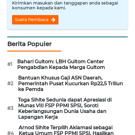
Kirimkan masukan dan tanggapan anda sebagai
WN
konsumen kepada kami.
NUSANTARA
Suara Pembaca
WN
JOGJA
Berita Populer
WN
JATIM
Bahari Gultom: LBH Gultom Center
#1
Pengabdian Kepada Marga Gultom
WN
Bantuan Khusus Gaji ASN Daerah,
BALI
#2
Pemerintah Pusat Kucurkan Rp22,5 Triliun
ke Pemda
WN
Toga Sihite Sedunia dapat Apresiasi di
KALBAR
Munas VIII FSP PPMI SPSI, Soroti
#3
Keberlangsungan Dunia Usaha dan
Lapangan Kerja
WN
KALTENG
Arnod Sihite Terpilih Aklamasi sebagai
#4
Ketua Umum FSP PPMI SPSI, Hasilkan