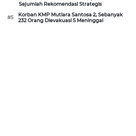
Sejumlah Rekomendasi Strategis
WN
KALTARA
Korban KMP Mutiara Santosa 2, Sebanyak
#5
232 Orang Dievakuasi 5 Meninggal
WN
KALSEL
WN
KALTIM
WN
SULSEL
WN
GORONTALO
WN
SULUT