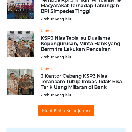
Tembus Rp1,3 Triliun, Antusiasme
Masyarakat Terhadap Tabungan
WN
BRI Simpedes Tinggi
BABEL
2 tahun yang lalu
WN
Utama
SUMBAR
KSP3 Nias Tepis Isu Dualisme
Kepengurusan, Minta Bank yang
Bermitra Lakukan Pencairan
WN
2 tahun yang lalu
SUMSEL
Utama
WN
3 Kantor Cabang KSP3 Nias
BENGKULU
Terancam Tutup Imbas Tidak Bisa
Tarik Uang Miliaran di Bank
2 tahun yang lalu
WN
LAMPUNG
Muat Berita Selanjutnya
WN
JATENG