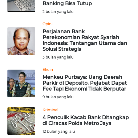
SAINS-TEKNO
Banking Bisa Tutup
2 bulan yang lalu
KESEHATAN
Opini
Perjalanan Bank
Perekonomian Rakyat Syariah
INTERNASIONAL
Indonesia: Tantangan Utama dan
Solusi Strategis
SERBA-SERBI
3 bulan yang lalu
Ekuin
PENDIDIKAN
Menkeu Purbaya: Uang Daerah
Parkir di Deposito, Pejabat Dapat
Fee Tapi Ekonomi Tidak Berputar
OLAHRAGA
9 bulan yang lalu
OPINI
Kriminal
4 Penculik Kacab Bank Ditangkap
di Ciracas Polda Metro Jaya
EDITORIAL
12 bulan yang lalu