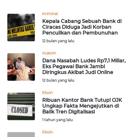
Informasi
Kriminal
INDEKS
Kepala Cabang Sebuah Bank di
BERITA
Ciracas Diduga Jadi Korban
Penculikan dan Pembunuhan
KONTAK
12 bulan yang lalu
KAMI
Hukrim
Dana Nasabah Ludes Rp7,1 Miliar,
INFO
Eks Pegawai Bank Jambi
IKLAN
Diringkus Akibat Judi Online
12 bulan yang lalu
TENTANG
KAMI
Ekuin
Ribuan Kantor Bank Tutup! OJK
Ungkap Fakta Mengejutkan di
PEDOMAN
Balik Tren Digitalisasi
MEDIA
SIBER
1 tahun yang lalu
Ekuin
REDAKSI