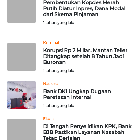
Pembentukan Kopdes Merah
Putih Diatur Inpres, Dana Modal
dari Skema Pinjaman
KARIR
1 tahun yang lalu
DISCLAIMER
Kriminal
Wahana
Korupsi Rp 2 Miliar, Mantan Teller
News
Ditangkap setelah 8 Tahun Jadi
Regional
Buronan
1 tahun yang lalu
WN
SUMUT
Nasional
Bank DKI Ungkap Dugaan
Peretasan Internal
WN
JAKARTA
1 tahun yang lalu
Ekuin
WN
Di Tengah Penyelidikan KPK, Bank
JABAR
BJB Pastikan Layanan Nasabah
Tetap Berjalan