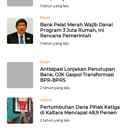
WN
1 tahun yang lalu
BANTEN
Ekuin
Bank Pelat Merah Wajib Danai
WN
Program 3 Juta Rumah, Ini
NTT
Rencana Pemerintah
1 tahun yang lalu
WN
KEPRI
Ekuin
Antisipasi Lonjakan Penutupan
WN
Bank, OJK Gaspol Transformasi
PAPUA
BPR-BPRS
2 tahun yang lalu
WN
PAPUA
Utama
BARAT
Pertumbuhan Dana Pihak Ketiga
di Kaltara Mencapai 48,9 Persen
WN
2 tahun yang lalu
RIAU