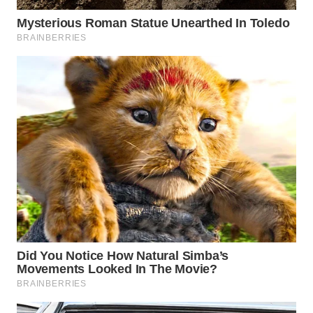
TAPANULI
TENGAH
WN DELI
SERDANG
WN
TEBING
TINGGI
WN
PAKPAK
WN
KARAWANG
WN
BEKASI