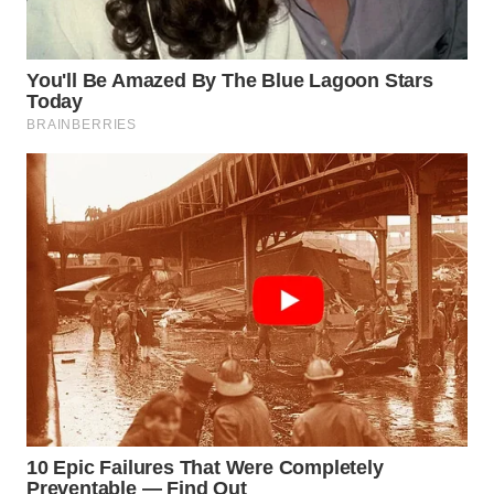
Wahana
Media
Group
WAHANA
NEWS
WAHANA
TANI
WAHANA
ADVOKAT
WAHANA
INFRASTRUKTUR
WAHANA
KONSUMEN