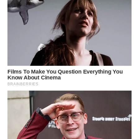
WN
MALUKU
WN
MALUT
WN
DAIRI
WN
DANAU
TOBA
WN
NIAS
WN
LANGKAT