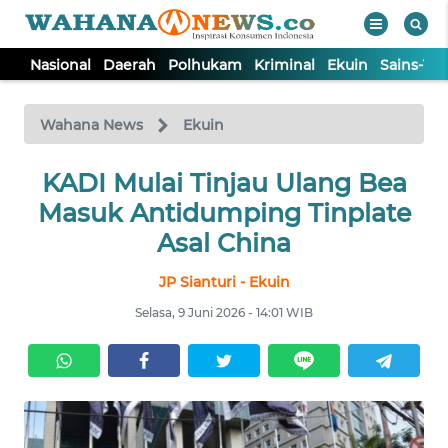
Nasional
Daerah
Polhukam
Kriminal
Ekuin
Sains-Te
WAHANA
Tutup
TV
Wahana News
Ekuin
NASIONAL
KADI Mulai Tinjau Ulang Bea
Masuk Antidumping Tinplate
DAERAH
Asal China
JP Sianturi - Ekuin
POLHUKAM
Selasa, 9 Juni 2026 - 14:01 WIB
KRIMINAL
EKUIN