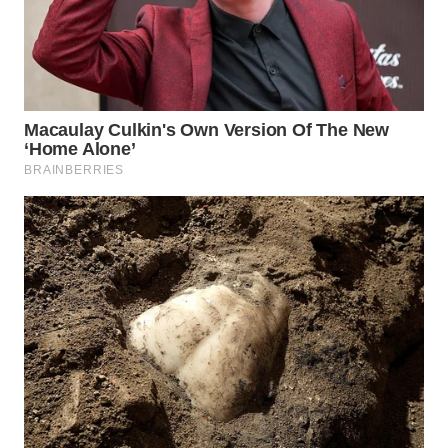
WN
TAPANULI
SELATAN
WN
TANJUNG
LESUNG
WN
KARO
WN
SIMALUNGUN
WN
LABUHANBATU
WN