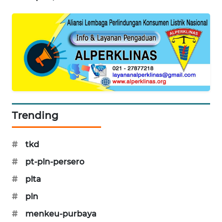
SIBARAGAS
NEWS
METRO
SIANTAR
NEWS
METRO
MEDAN
Trending
NEWS
#
tkd
METRO
JAKARTA
#
pt-pln-persero
NEWS
#
plta
KRT
#
pln
NEWS
#
menkeu-purbaya