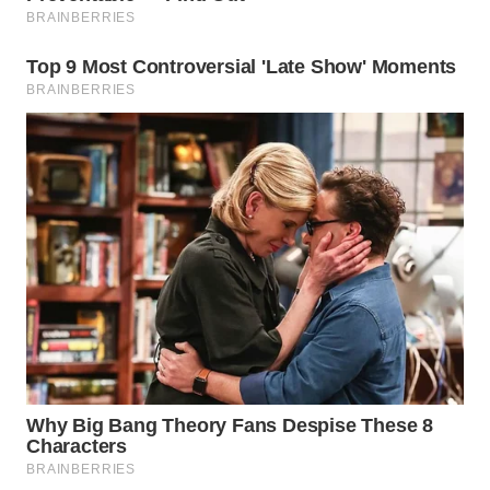
WAHANA
LISTRIK
WAHANA
TRAVEL
WAHANA
TV
WAHANANEWS
ID
WAHANANEWS
CO ID
WAHANANEWS
NET