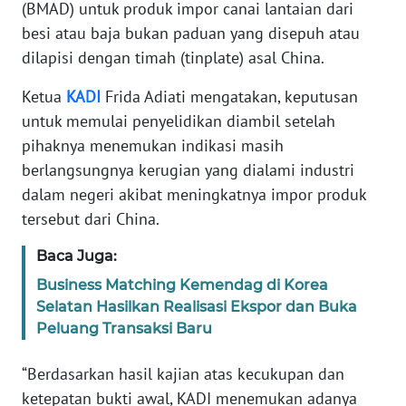
Informasi
(BMAD) untuk produk impor canai lantaian dari
besi atau baja bukan paduan yang disepuh atau
INDEKS
dilapisi dengan timah (tinplate) asal China.
BERITA
Ketua
KADI
Frida Adiati mengatakan, keputusan
KONTAK
untuk memulai penyelidikan diambil setelah
KAMI
pihaknya menemukan indikasi masih
berlangsungnya kerugian yang dialami industri
INFO
dalam negeri akibat meningkatnya impor produk
IKLAN
tersebut dari China.
TENTANG
Baca Juga:
KAMI
Business Matching Kemendag di Korea
Selatan Hasilkan Realisasi Ekspor dan Buka
PEDOMAN
Peluang Transaksi Baru
MEDIA
SIBER
“Berdasarkan hasil kajian atas kecukupan dan
ketepatan bukti awal, KADI menemukan adanya
REDAKSI