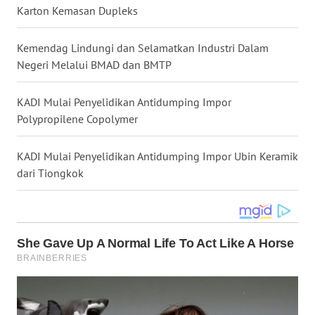
Karton Kemasan Dupleks
WN
KALTARA
Kemendag Lindungi dan Selamatkan Industri Dalam
Negeri Melalui BMAD dan BMTP
WN
KALSEL
KADI Mulai Penyelidikan Antidumping Impor
Polypropilene Copolymer
WN
KALTIM
KADI Mulai Penyelidikan Antidumping Impor Ubin Keramik
WN
dari Tiongkok
SULSEL
WN
GORONTALO
WN
SULUT