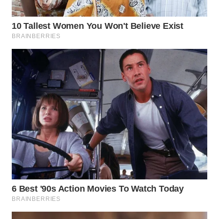
WN
INDRAMAYU
WN
KUNINGAN
WN
MAJALENGKA
WN
SUBANG
WN
SUKABUMI
WN
PURWAKARTA