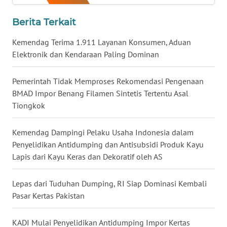
WN
Berita Terkait
NUSANTARA
Kemendag Terima 1.911 Layanan Konsumen, Aduan
WN
Elektronik dan Kendaraan Paling Dominan
JOGJA
Pemerintah Tidak Memproses Rekomendasi Pengenaan
WN
BMAD Impor Benang Filamen Sintetis Tertentu Asal
JATIM
Tiongkok
WN
Kemendag Dampingi Pelaku Usaha Indonesia dalam
BALI
Penyelidikan Antidumping dan Antisubsidi Produk Kayu
Lapis dari Kayu Keras dan Dekoratif oleh AS
WN
KALBAR
Lepas dari Tuduhan Dumping, RI Siap Dominasi Kembali
Pasar Kertas Pakistan
WN
KALTENG
KADI Mulai Penyelidikan Antidumping Impor Kertas