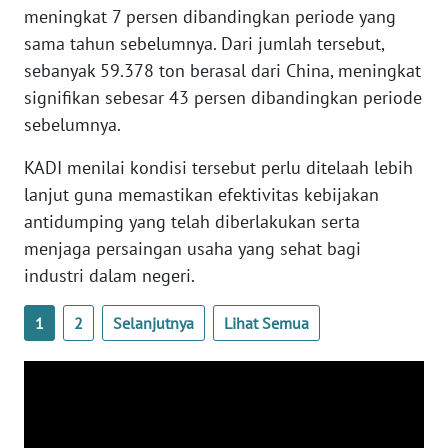
meningkat 7 persen dibandingkan periode yang
WN
sama tahun sebelumnya. Dari jumlah tersebut,
SERAMBI
sebanyak 59.378 ton berasal dari China, meningkat
signifikan sebesar 43 persen dibandingkan periode
WN
sebelumnya.
JAMBI
KADI menilai kondisi tersebut perlu ditelaah lebih
WN
lanjut guna memastikan efektivitas kebijakan
SULTRA
antidumping yang telah diberlakukan serta
menjaga persaingan usaha yang sehat bagi
WN
industri dalam negeri.
NTB
1
2
Selanjutnya
Lihat Semua
WN
SULTENG
WN
SULBAR