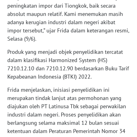
peningkatan impor dari Tiongkok, baik secara
absolut maupun relatif. Kami menemukan masih
KARIR
adanya kerugian industri dalam negeri akibat
impor tersebut,” ujar Frida dalam keterangan resmi,
DISCLAIMER
Selasa (9/6).
Wahana
Produk yang menjadi objek penyelidikan tercatat
News
Regional
dalam klasifikasi Harmonized System (HS)
7210.12.10 dan 7210.12.90 berdasarkan Buku Tarif
WN
Kepabeanan Indonesia (BTKI) 2022.
SUMUT
Frida menjelaskan, inisiasi penyelidikan ini
WN
merupakan tindak lanjut atas permohonan yang
JAKARTA
diajukan oleh PT Latinusa Tbk sebagai perwakilan
industri dalam negeri. Proses penyelidikan akan
WN
berlangsung selama maksimal 12 bulan sesuai
JABAR
ketentuan dalam Peraturan Pemerintah Nomor 34