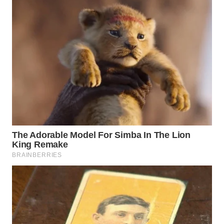
WN
PRIANGAN
TIMUR
WN
SEMARANG
WN
SOLO
WN
BOROBUDUR
WN
MADURA
WN
SURABAYA