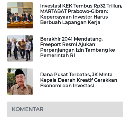
Investasi KEK Tembus Rp32 Triliun,
MAWAKA
MARTABAT Prabowo-Gibran:
ID
Kepercayaan Investor Harus
Berbuah Lapangan Kerja
MARTABAT
NET
Berakhir 2041 Mendatang,
Freeport Resmi Ajukan
Perpanjangan Izin Tambang ke
PLN
Pemerintah RI
WATCH
MKLI
Dana Pusat Terbatas, JK Minta
Kepala Daerah Kreatif Gerakkan
Ekonomi dan Investasi
LPKKI
LKKI
KOMENTAR
KOPEKLIN