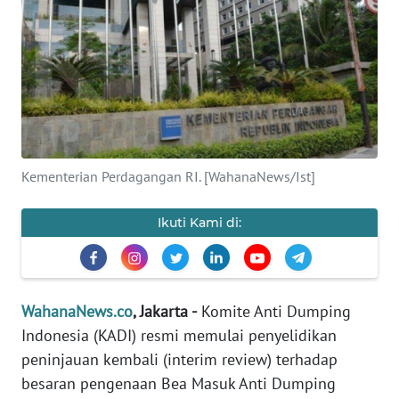
SAINS-TEKNO
KESEHATAN
INTERNASIONAL
SERBA-SERBI
Kementerian Perdagangan RI. [WahanaNews/Ist]
PENDIDIKAN
Ikuti Kami di:
OLAHRAGA
OPINI
WahanaNews.co
, Jakarta -
Komite Anti Dumping
Indonesia (KADI) resmi memulai penyelidikan
peninjauan kembali (interim review) terhadap
EDITORIAL
besaran pengenaan Bea Masuk Anti Dumping