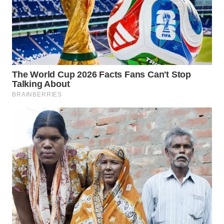
WN
SUMEDANG
WN
CIANJUR
WN
KEPULAUAN
SERIBU
WN
TANGERANG
WN
BINJAI
WN
CIREBON