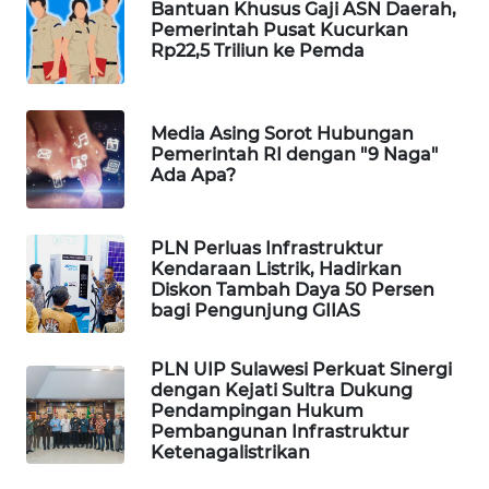
Bantuan Khusus Gaji ASN Daerah,
WAHANA
Pemerintah Pusat Kucurkan
DESA
Rp22,5 Triliun ke Pemda
WISATA
LAPAK
Media Asing Sorot Hubungan
WAHANA
Pemerintah RI dengan "9 Naga"
Ada Apa?
Wahana
Network
PLN Perluas Infrastruktur
Kendaraan Listrik, Hadirkan
KONSUMEN
Diskon Tambah Daya 50 Persen
LISTRIK
bagi Pengunjung GIIAS
MASYARAKAT
PLN UIP Sulawesi Perkuat Sinergi
KELISTRIKAN
dengan Kejati Sultra Dukung
Pendampingan Hukum
Pembangunan Infrastruktur
WALINKI
Ketenagalistrikan
ID