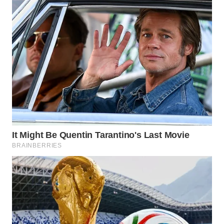
WN
BOGOR
WN
DEPOK
WN
TAPANULI
UTARA
WN
SAMOSIR
WN
PADANG
LAWAS