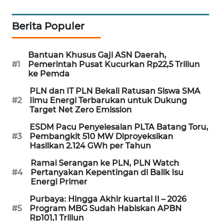
PORTAL
KONSUMEN
Berita Populer
FORWAMKI
Bantuan Khusus Gaji ASN Daerah,
#1
Pemerintah Pusat Kucurkan Rp22,5 Triliun
ALPERKLINAS
ke Pemda
PLN dan IT PLN Bekali Ratusan Siswa SMA
FORJASIDA
#2
Ilmu Energi Terbarukan untuk Dukung
Target Net Zero Emission
TAMBANG
ESDM Pacu Penyelesaian PLTA Batang Toru,
NEWS
#3
Pembangkit 510 MW Diproyeksikan
Hasilkan 2.124 GWh per Tahun
SITUNGIR
Ramai Serangan ke PLN, PLN Watch
NEWS
#4
Pertanyakan Kepentingan di Balik Isu
Energi Primer
SIDIKALANG
Purbaya: Hingga Akhir kuartal II – 2026
#5
Program MBG Sudah Habiskan APBN
NEWS
Rp101,1 Triliun