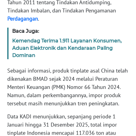
Tahun 2011 tentang Tindakan Antidumping,
WN
Tindakan Imbalan, dan Tindakan Pengamanan
BANTEN
Perdagangan
.
WN
Baca Juga:
NTT
Kemendag Terima 1.911 Layanan Konsumen,
Aduan Elektronik dan Kendaraan Paling
WN
Dominan
KEPRI
Sebagai informasi, produk tinplate asal China telah
WN
dikenakan BMAD sejak 2024 melalui Peraturan
PAPUA
Menteri Keuangan (PMK) Nomor 66 Tahun 2024.
Namun, dalam perkembangannya, impor produk
WN
PAPUA
tersebut masih menunjukkan tren peningkatan.
BARAT
Data KADI menunjukkan, sepanjang periode 1
WN
Januari hingga 31 Desember 2025, total impor
RIAU
tinplate Indonesia mencapai 117.036 ton atau