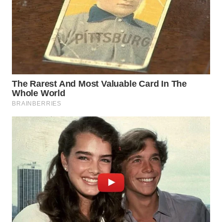
WN
NATUNA
WN
BINTAN
WN
MANDALIKA
WN
LIKUPANG
WN
LABUANBAJO
WN
BORNEO