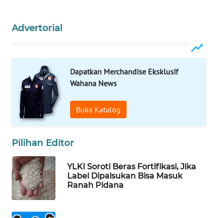
WAHANA
SPORT
Advertorial
WAHANA
UMKM
Dapatkan Merchandise Eksklusif
Wahana News
WAHANA
SELEB
Buka Katalog
WAHANA
PERSONA
Pilihan Editor
WAHANA
OTOMOTIF
YLKI Soroti Beras Fortifikasi, Jika
Label Dipalsukan Bisa Masuk
Ranah Pidana
WAHANA
HEALTH