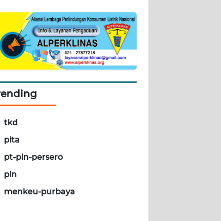
rending
tkd
plta
pt-pln-persero
pln
menkeu-purbaya