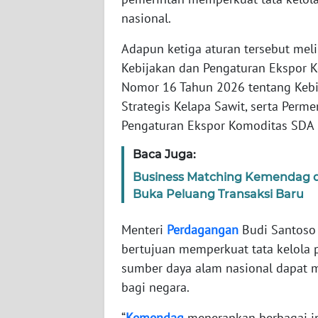
nasional.
WN
Adapun ketiga aturan tersebut mel
NTT
Kebijakan dan Pengaturan Ekspor K
Nomor 16 Tahun 2026 tentang Kebi
WN
KEPRI
Strategis Kelapa Sawit, serta Per
Pengaturan Ekspor Komoditas SDA S
WN
Baca Juga:
PAPUA
Business Matching Kemendag di 
WN
Buka Peluang Transaksi Baru
PAPUA
BARAT
Menteri
Perdagangan
Budi Santoso 
bertujuan memperkuat tata kelola 
WN
sumber daya alam nasional dapat 
RIAU
bagi negara.
WN
“
Kemendag
menerapkan berbagai i