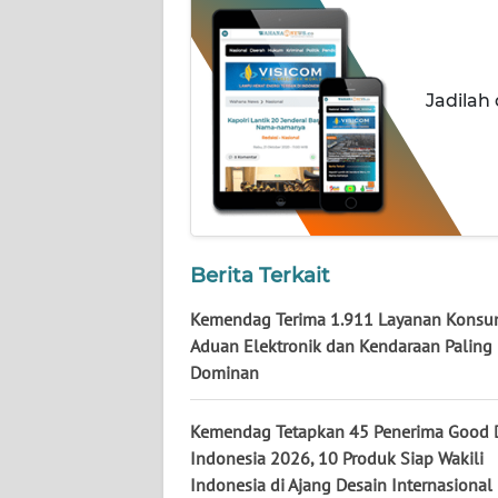
KALTARA
WN
KALSEL
Jadilah
WN
KALTIM
WN
SULSEL
Berita Terkait
WN
Kemendag Terima 1.911 Layanan Konsu
GORONTALO
Aduan Elektronik dan Kendaraan Paling
Dominan
WN
SULUT
Kemendag Tetapkan 45 Penerima Good 
Indonesia 2026, 10 Produk Siap Wakili
WN
Indonesia di Ajang Desain Internasional
MALUKU