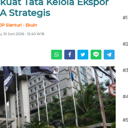
kuat Tata Kelola Ekspor
A Strategis
#1
JP Sianturi - Ekuin
, 10 Juni 2026 - 12:40 WIB
#
#
#
#