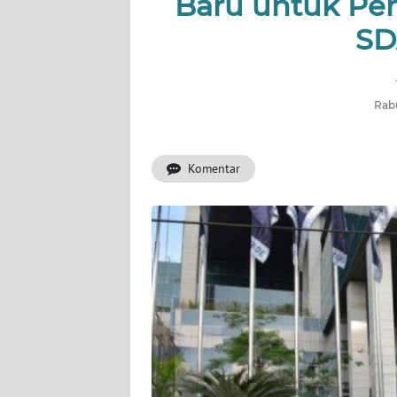
Baru untuk Per
INDEKS
BERITA
SD
KONTAK
KAMI
Rabu
INFO
IKLAN
Komentar
TENTANG
KAMI
PEDOMAN
MEDIA
SIBER
REDAKSI