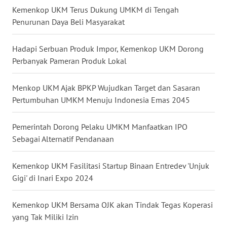
Kemenkop UKM Terus Dukung UMKM di Tengah
WN
Penurunan Daya Beli Masyarakat
KALTARA
Hadapi Serbuan Produk Impor, Kemenkop UKM Dorong
WN
KALSEL
Perbanyak Pameran Produk Lokal
WN
Menkop UKM Ajak BPKP Wujudkan Target dan Sasaran
KALTIM
Pertumbuhan UMKM Menuju Indonesia Emas 2045
WN
Pemerintah Dorong Pelaku UMKM Manfaatkan IPO
SULSEL
Sebagai Alternatif Pendanaan
WN
Kemenkop UKM Fasilitasi Startup Binaan Entredev 'Unjuk
GORONTALO
Gigi' di Inari Expo 2024
WN
Kemenkop UKM Bersama OJK akan Tindak Tegas Koperasi
SULUT
yang Tak Miliki Izin