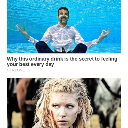
WN
BOGOR
WN
DEPOK
WN
TAPANULI
UTARA
WN
SAMOSIR
WN
PADANG
LAWAS