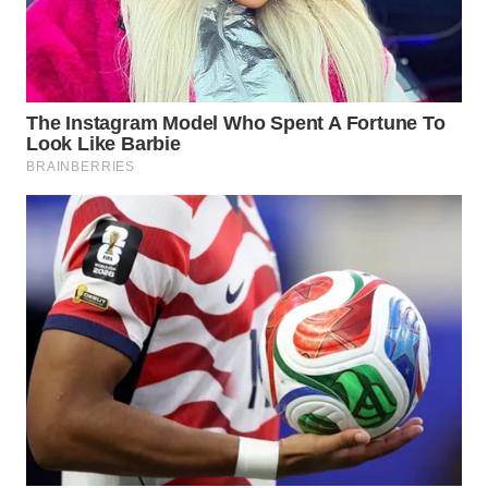
Wahana
Media
Group
WAHANA
NEWS
WAHANA
TANI
WAHANA
ADVOKAT
WAHANA
INFRASTRUKTUR
WAHANA
KONSUMEN