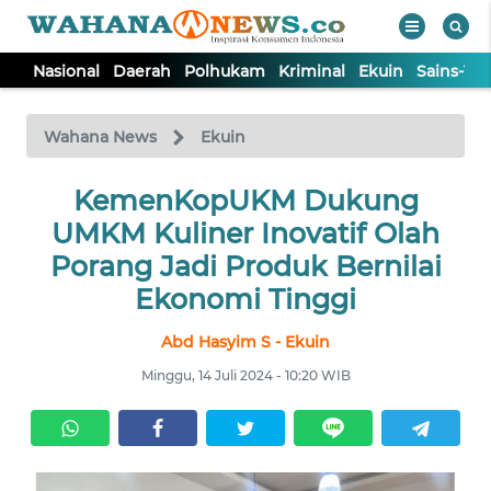
Nasional
Daerah
Polhukam
Kriminal
Ekuin
Sains-Te
WAHANA
Tutup
TV
Wahana News
Ekuin
NASIONAL
KemenKopUKM Dukung
UMKM Kuliner Inovatif Olah
DAERAH
Porang Jadi Produk Bernilai
Ekonomi Tinggi
POLHUKAM
Abd Hasyim S - Ekuin
Minggu, 14 Juli 2024 - 10:20 WIB
KRIMINAL
EKUIN