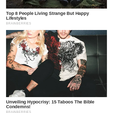
WN
TAPANULI
SELATAN
WN
TANJUNG
LESUNG
WN
KARO
WN
SIMALUNGUN
WN
LABUHANBATU
WN