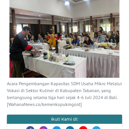
SAINS-TEKNO
KESEHATAN
INTERNASIONAL
SERBA-SERBI
PENDIDIKAN
OLAHRAGA
Acara Pengembangan Kapasitas SDM Usaha Mikro Melalui
Vokasi di Sektor Kuliner di Kabupaten Tabanan, yang
berlangsung selama tiga hari sejak 4-6 Juli 2024 di Bali.
OPINI
[WahanaNews.co/kemenkopukmgoid]
EDITORIAL
Ikuti Kami di: