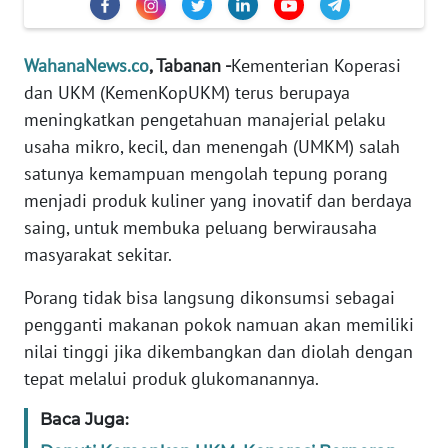
Informasi
INDEKS
WahanaNews.co
, Tabanan -
Kementerian Koperasi
BERITA
dan UKM (KemenKopUKM) terus berupaya
meningkatkan pengetahuan manajerial pelaku
KONTAK
usaha mikro, kecil, dan menengah (UMKM) salah
KAMI
satunya kemampuan mengolah tepung porang
menjadi produk kuliner yang inovatif dan berdaya
INFO
IKLAN
saing, untuk membuka peluang berwirausaha
masyarakat sekitar.
TENTANG
KAMI
Porang tidak bisa langsung dikonsumsi sebagai
pengganti makanan pokok namuan akan memiliki
PEDOMAN
nilai tinggi jika dikembangkan dan diolah dengan
MEDIA
tepat melalui produk glukomanannya.
SIBER
Baca Juga:
REDAKSI