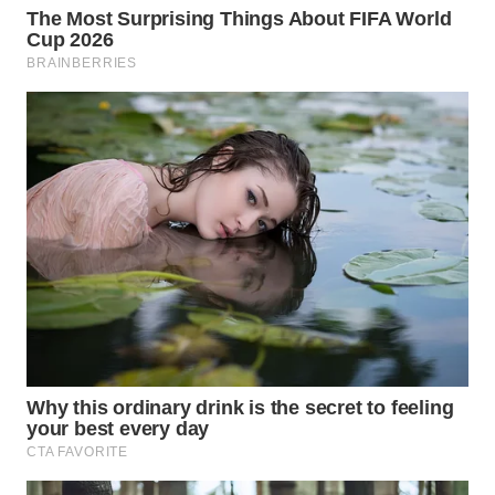
WAHANA
LISTRIK
WAHANA
TRAVEL
WAHANA
TV
WAHANANEWS
ID
WAHANANEWS
CO ID
WAHANANEWS
NET