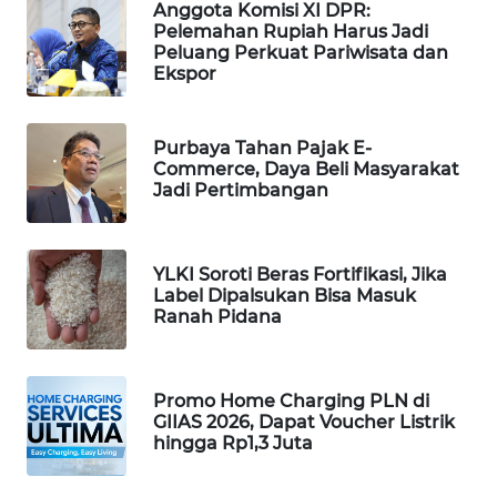
Anggota Komisi XI DPR:
PORTAL
Pelemahan Rupiah Harus Jadi
KONSUMEN
Peluang Perkuat Pariwisata dan
Ekspor
FORWAMKI
Purbaya Tahan Pajak E-
ALPERKLINAS
Commerce, Daya Beli Masyarakat
Jadi Pertimbangan
FORJASIDA
YLKI Soroti Beras Fortifikasi, Jika
TAMBANG
Label Dipalsukan Bisa Masuk
NEWS
Ranah Pidana
SITUNGIR
NEWS
Promo Home Charging PLN di
GIIAS 2026, Dapat Voucher Listrik
hingga Rp1,3 Juta
SIDIKALANG
NEWS