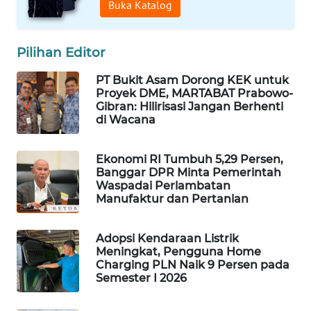
Buka Katalog
MAWAKA
ID
Pilihan Editor
MARTABAT
PT Bukit Asam Dorong KEK untuk
NET
Proyek DME, MARTABAT Prabowo-
Gibran: Hilirisasi Jangan Berhenti
di Wacana
PLN
WATCH
Ekonomi RI Tumbuh 5,29 Persen,
Banggar DPR Minta Pemerintah
MKLI
Waspadai Perlambatan
Manufaktur dan Pertanian
LPKKI
Adopsi Kendaraan Listrik
LKKI
Meningkat, Pengguna Home
Charging PLN Naik 9 Persen pada
Semester I 2026
KOPEKLIN