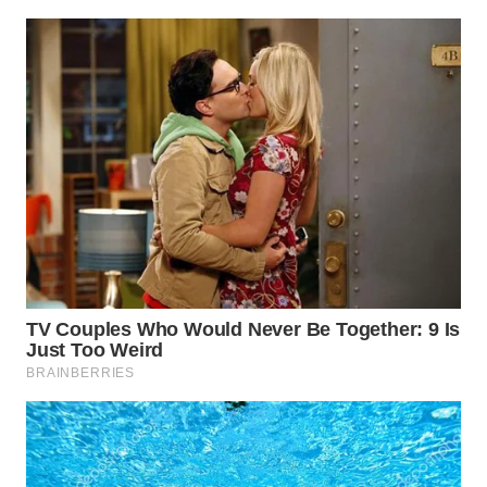
TAPANULI
TENGAH
WN DELI
SERDANG
WN
TEBING
TINGGI
WN
PAKPAK
WN
KARAWANG
WN
BEKASI