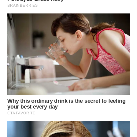
WN
PRIANGAN
TIMUR
WN
SEMARANG
WN
SOLO
WN
BOROBUDUR
WN
MADURA
WN
SURABAYA