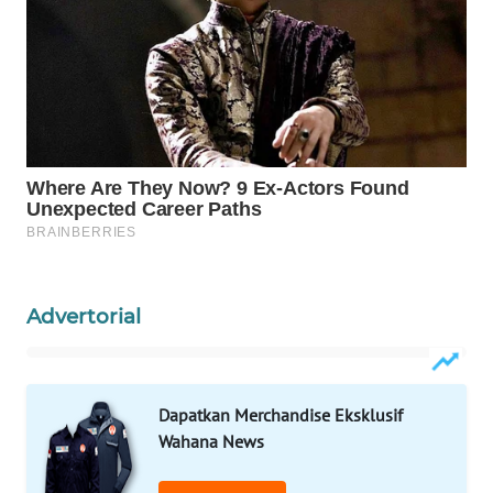
WAHANA
DESA
WISATA
LAPAK
WAHANA
Wahana
Network
KONSUMEN
LISTRIK
Advertorial
MASYARAKAT
KELISTRIKAN
Dapatkan Merchandise Eksklusif
Wahana News
WALINKI
ID