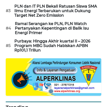
KARING
PLN dan IT PLN Bekali Ratusan Siswa SMA
NEWS
#3
Ilmu Energi Terbarukan untuk Dukung
Target Net Zero Emission
JURNAL
Ramai Serangan ke PLN, PLN Watch
MARITIM
#4
Pertanyakan Kepentingan di Balik Isu
Energi Primer
HUMBANG
Purbaya: Hingga Akhir kuartal II – 2026
NEWS
#5
Program MBG Sudah Habiskan APBN
Rp101,1 Triliun
GARONGGANG
NEWS
FISUELRI
ID
ENERGI
NEWS