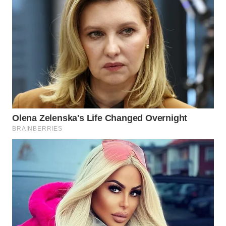
WN
NATUNA
WN
BINTAN
WN
MANDALIKA
WN
LIKUPANG
WN
LABUANBAJO
WN
BORNEO