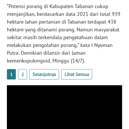
“Potensi porang di Kabupaten Tabanan cukup
WN
menjanjikan, berdasarkan data 2021 dari total 939
BABEL
hektare lahan pertanian di Tabanan terdapat 438
hektare yang ditanami porang. Namun masyarakat
WN
SUMBAR
sekitar masih terkendala pengetahuan dalam
melakukan pengolahan porang,” kata I Nyoman
WN
Putra. Demikian dilansir dari laman
SUMSEL
kemenkopukmgoid, Minggu (14/7).
WN
1
2
Selanjutnya
Lihat Semua
BENGKULU
WN
LAMPUNG
WN
JATENG