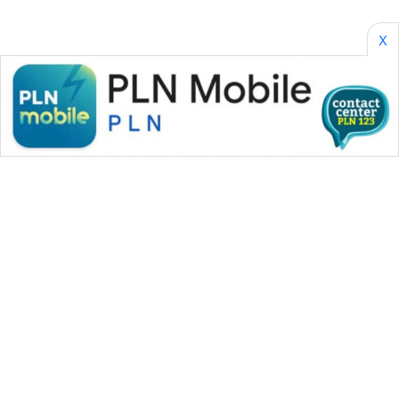
X
WAHANA MEDIA GROUP
|
|
|
WAHANA NEWS co
WAHANA TANI
WAHANA ADVOKAT