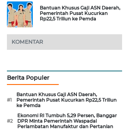
Bantuan Khusus Gaji ASN Daerah,
SIBARAGAS
Pemerintah Pusat Kucurkan
NEWS
Rp22,5 Triliun ke Pemda
METRO
SIANTAR
NEWS
KOMENTAR
METRO
MEDAN
NEWS
Berita Populer
METRO
JAKARTA
Bantuan Khusus Gaji ASN Daerah,
NEWS
#1
Pemerintah Pusat Kucurkan Rp22,5 Triliun
ke Pemda
KRT
Ekonomi RI Tumbuh 5,29 Persen, Banggar
NEWS
#2
DPR Minta Pemerintah Waspadai
Perlambatan Manufaktur dan Pertanian