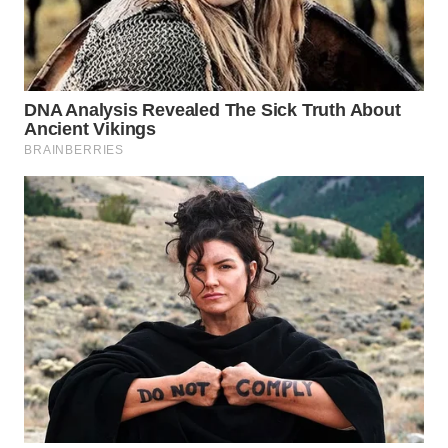
WN
SUMEDANG
WN
CIANJUR
WN
KEPULAUAN
SERIBU
WN
TANGERANG
WN
BINJAI
WN
CIREBON