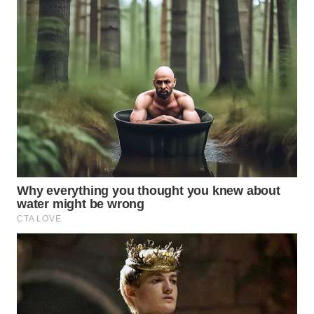
WAHANA
SPORT
WAHANA
UMKM
WAHANA
SELEB
WAHANA
PERSONA
WAHANA
OTOMOTIF
WAHANA
HEALTH