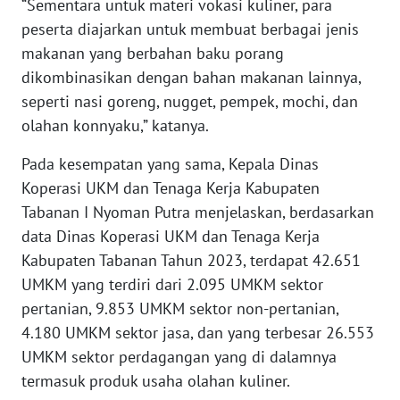
“Sementara untuk materi vokasi kuliner, para
peserta diajarkan untuk membuat berbagai jenis
WN
SERAMBI
makanan yang berbahan baku porang
dikombinasikan dengan bahan makanan lainnya,
WN
seperti nasi goreng, nugget, pempek, mochi, dan
JAMBI
olahan konnyaku,” katanya.
WN
Pada kesempatan yang sama, Kepala Dinas
SULTRA
Koperasi UKM dan Tenaga Kerja Kabupaten
Tabanan I Nyoman Putra menjelaskan, berdasarkan
WN
data Dinas Koperasi UKM dan Tenaga Kerja
NTB
Kabupaten Tabanan Tahun 2023, terdapat 42.651
UMKM yang terdiri dari 2.095 UMKM sektor
WN
pertanian, 9.853 UMKM sektor non-pertanian,
SULTENG
4.180 UMKM sektor jasa, dan yang terbesar 26.553
UMKM sektor perdagangan yang di dalamnya
WN
SULBAR
termasuk produk usaha olahan kuliner.