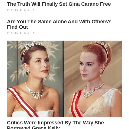
WN
INDRAMAYU
WN
KUNINGAN
WN
MAJALENGKA
WN
SUBANG
WN
SUKABUMI
WN
PURWAKARTA