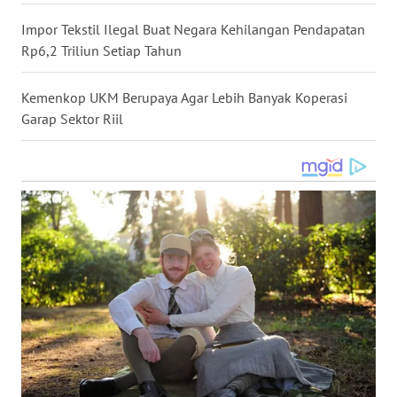
WN
Impor Tekstil Ilegal Buat Negara Kehilangan Pendapatan
MALUKU
Rp6,2 Triliun Setiap Tahun
WN
Kemenkop UKM Berupaya Agar Lebih Banyak Koperasi
MALUT
Garap Sektor Riil
WN
DAIRI
WN
DANAU
TOBA
WN
NIAS
WN
LANGKAT