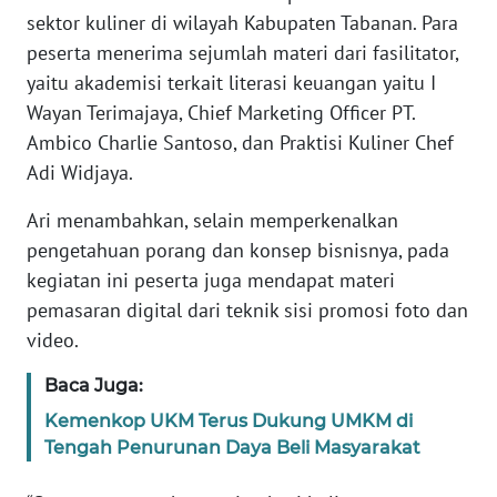
WN
sektor kuliner di wilayah Kabupaten Tabanan. Para
BANTEN
peserta menerima sejumlah materi dari fasilitator,
yaitu akademisi terkait literasi keuangan yaitu I
WN
Wayan Terimajaya, Chief Marketing Officer PT.
NTT
Ambico Charlie Santoso, dan Praktisi Kuliner Chef
Adi Widjaya.
WN
KEPRI
Ari menambahkan, selain memperkenalkan
pengetahuan porang dan konsep bisnisnya, pada
WN
kegiatan ini peserta juga mendapat materi
PAPUA
pemasaran digital dari teknik sisi promosi foto dan
video.
WN
PAPUA
Baca Juga:
BARAT
Kemenkop UKM Terus Dukung UMKM di
Tengah Penurunan Daya Beli Masyarakat
WN
RIAU