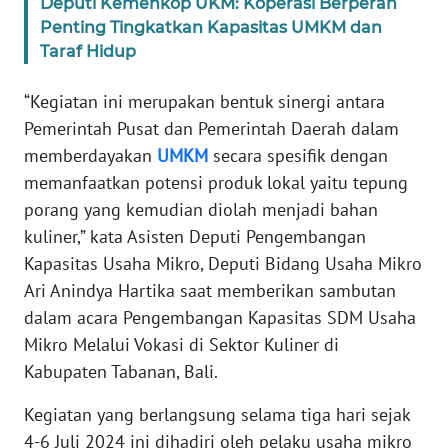
Deputi Kemenkop UKM: Koperasi Berperan
Penting Tingkatkan Kapasitas UMKM dan
KARIR
Taraf Hidup
“Kegiatan ini merupakan bentuk sinergi antara
DISCLAIMER
Pemerintah Pusat dan Pemerintah Daerah dalam
Wahana
memberdayakan
UMKM
secara spesifik dengan
News
memanfaatkan potensi produk lokal yaitu tepung
Regional
porang yang kemudian diolah menjadi bahan
kuliner,” kata Asisten Deputi Pengembangan
WN
Kapasitas Usaha Mikro, Deputi Bidang Usaha Mikro
SUMUT
Ari Anindya Hartika saat memberikan sambutan
dalam acara Pengembangan Kapasitas SDM Usaha
WN
JAKARTA
Mikro Melalui Vokasi di Sektor Kuliner di
Kabupaten Tabanan, Bali.
WN
JABAR
Kegiatan yang berlangsung selama tiga hari sejak
4-6 Juli 2024 ini dihadiri oleh pelaku usaha mikro