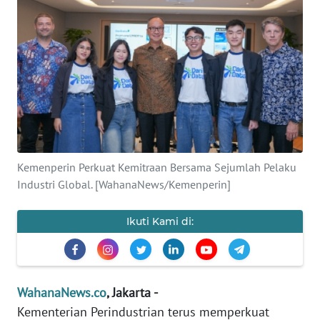
SAINS-TEKNO
KESEHATAN
INTERNASIONAL
SERBA-SERBI
Kemenperin Perkuat Kemitraan Bersama Sejumlah Pelaku
PENDIDIKAN
Industri Global. [WahanaNews/Kemenperin]
OLAHRAGA
Ikuti Kami di:
OPINI
EDITORIAL
WahanaNews.co
, Jakarta -
Kementerian Perindustrian terus memperkuat