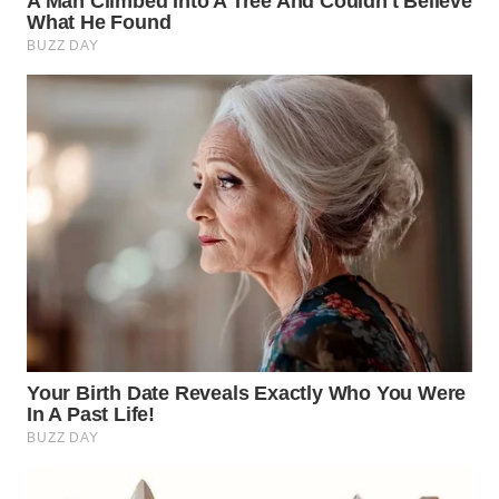
WN
NATUNA
WN
BINTAN
WN
MANDALIKA
WN
LIKUPANG
WN
LABUANBAJO
WN
BORNEO