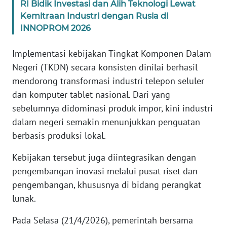
RI Bidik Investasi dan Alih Teknologi Lewat
Kemitraan Industri dengan Rusia di
KARIR
INNOPROM 2026
DISCLAIMER
Implementasi kebijakan Tingkat Komponen Dalam
Negeri (TKDN) secara konsisten dinilai berhasil
Wahana
mendorong transformasi industri telepon seluler
News
dan komputer tablet nasional. Dari yang
Regional
sebelumnya didominasi produk impor, kini industri
dalam negeri semakin menunjukkan penguatan
WN
SUMUT
berbasis produksi lokal.
Kebijakan tersebut juga diintegrasikan dengan
WN
pengembangan inovasi melalui pusat riset dan
JAKARTA
pengembangan, khususnya di bidang perangkat
lunak.
WN
JABAR
Pada Selasa (21/4/2026), pemerintah bersama