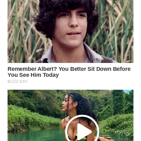
WN
TAPANULI
SELATAN
WN
TANJUNG
LESUNG
WN
KARO
WN
SIMALUNGUN
WN
LABUHANBATU
WN