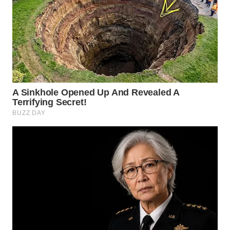
WN
INDRAMAYU
WN
KUNINGAN
WN
MAJALENGKA
WN
SUBANG
WN
SUKABUMI
WN
PURWAKARTA