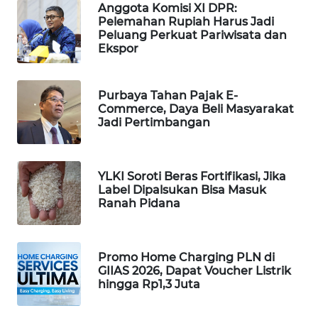
Anggota Komisi XI DPR:
Pelemahan Rupiah Harus Jadi
MAWAKA
Peluang Perkuat Pariwisata dan
ID
Ekspor
MARTABAT
NET
Purbaya Tahan Pajak E-
Commerce, Daya Beli Masyarakat
Jadi Pertimbangan
PLN
WATCH
YLKI Soroti Beras Fortifikasi, Jika
MKLI
Label Dipalsukan Bisa Masuk
Ranah Pidana
LPKKI
LKKI
Promo Home Charging PLN di
GIIAS 2026, Dapat Voucher Listrik
hingga Rp1,3 Juta
KOPEKLIN