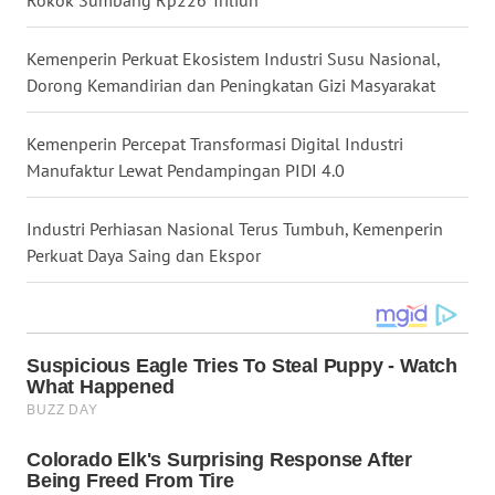
Rokok Sumbang Rp226 Triliun
WN
KALTARA
Kemenperin Perkuat Ekosistem Industri Susu Nasional,
Dorong Kemandirian dan Peningkatan Gizi Masyarakat
WN
KALSEL
Kemenperin Percepat Transformasi Digital Industri
Manufaktur Lewat Pendampingan PIDI 4.0
WN
KALTIM
Industri Perhiasan Nasional Terus Tumbuh, Kemenperin
Perkuat Daya Saing dan Ekspor
WN
SULSEL
WN
GORONTALO
WN
SULUT