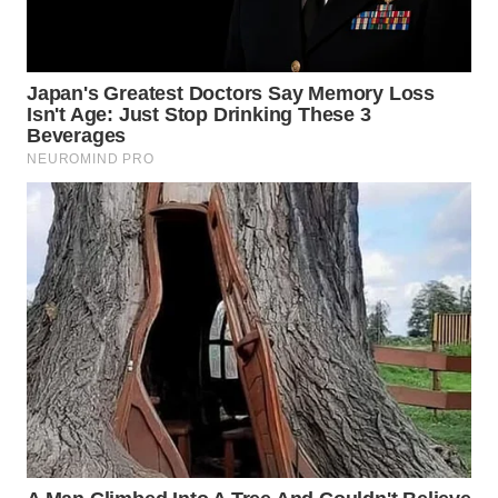
WN
PRIANGAN
TIMUR
WN
SEMARANG
WN
SOLO
WN
BOROBUDUR
WN
MADURA
WN
SURABAYA