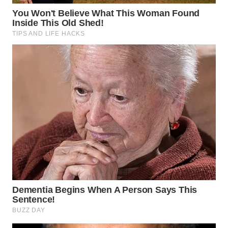
WN
BOGOR
WN
DEPOK
WN
TAPANULI
UTARA
WN
SAMOSIR
WN
PADANG
LAWAS