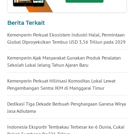
WN
NUSANTARA
Berita Terkait
WN
Kemenperin Perkuat Ekosistem Industri Halal, Permintaan
JOGJA
Global Diproyeksikan Tembus USD 3,56 Triliun pada 2029
WN
Kemenperin Ajak Masyarakat Gunakan Produk Peralatan
JATIM
Sekolah Lokal Jelang Tahun Ajaran Baru
WN
BALI
Kemenperin Perkuat Hilirisasi Komoditas Lokal Lewat
Pengembangan Sentra IKM di Manggarai Timur
WN
KALBAR
Dedikasi Tiga Dekade Berbuah Penghargaan Ganesa Wirya
Jasa Adiutama
WN
KALTENG
Indonesia Eksportir Tembakau Terbesar ke-6 Dunia, Cukai