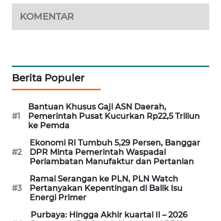
PORTAL
KOMENTAR
KONSUMEN
FORWAMKI
ALPERKLINAS
Berita Populer
FORJASIDA
Bantuan Khusus Gaji ASN Daerah,
#1
Pemerintah Pusat Kucurkan Rp22,5 Triliun
TAMBANG
ke Pemda
NEWS
Ekonomi RI Tumbuh 5,29 Persen, Banggar
#2
DPR Minta Pemerintah Waspadai
Perlambatan Manufaktur dan Pertanian
SITUNGIR
NEWS
Ramai Serangan ke PLN, PLN Watch
#3
Pertanyakan Kepentingan di Balik Isu
Energi Primer
SIDIKALANG
NEWS
Purbaya: Hingga Akhir kuartal II – 2026