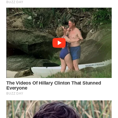
WN
MALUKU
WN
MALUT
WN
DAIRI
WN
DANAU
TOBA
WN
NIAS
WN
LANGKAT