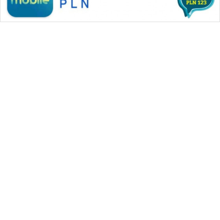
WAHANA MEDIA GROUP
|
|
|
WAHANA NEWS co
WAHANA TANI
WAHANA ADVOKAT
|
|
WAHANA INFRASTRUKTUR
WAHANA KONSUMEN
|
|
|
WAHANA LISTRIK
WAHANA TRAVEL
WAHANA TV
|
|
|
WAHANANEWS id
WAHANANEWS CO ID
WAHANANEWS NET
|
|
|
WAHANA SPORT ID
Wahana UMKM
Wahana Seleb
|
|
|
Wahana Persona
Wahana Otomotif
Wahana Health