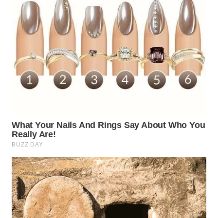
Wahana
Media
Group
WAHANA
NEWS
WAHANA
TANI
WAHANA
ADVOKAT
WAHANA
INFRASTRUKTUR
WAHANA
KONSUMEN