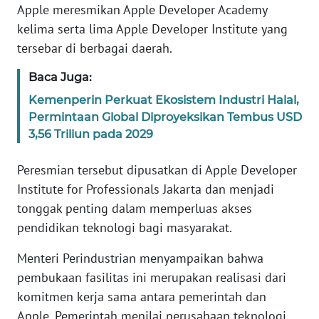
Apple meresmikan Apple Developer Academy
WN
BANTEN
kelima serta lima Apple Developer Institute yang
tersebar di berbagai daerah.
WN
Baca Juga:
NTT
Kemenperin Perkuat Ekosistem Industri Halal,
Permintaan Global Diproyeksikan Tembus USD
WN
KEPRI
3,56 Triliun pada 2029
Peresmian tersebut dipusatkan di Apple Developer
WN
PAPUA
Institute for Professionals Jakarta dan menjadi
tonggak penting dalam memperluas akses
WN
pendidikan teknologi bagi masyarakat.
PAPUA
BARAT
Menteri Perindustrian menyampaikan bahwa
pembukaan fasilitas ini merupakan realisasi dari
WN
komitmen kerja sama antara pemerintah dan
RIAU
Apple. Pemerintah menilai perusahaan teknologi