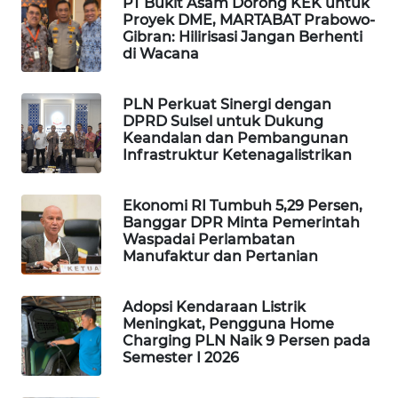
PT Bukit Asam Dorong KEK untuk
WAHANA
Proyek DME, MARTABAT Prabowo-
Gibran: Hilirisasi Jangan Berhenti
DESA
di Wacana
WISATA
LAPAK
PLN Perkuat Sinergi dengan
DPRD Sulsel untuk Dukung
WAHANA
Keandalan dan Pembangunan
Infrastruktur Ketenagalistrikan
Wahana
Network
Ekonomi RI Tumbuh 5,29 Persen,
Banggar DPR Minta Pemerintah
KONSUMEN
Waspadai Perlambatan
LISTRIK
Manufaktur dan Pertanian
MASYARAKAT
Adopsi Kendaraan Listrik
KELISTRIKAN
Meningkat, Pengguna Home
Charging PLN Naik 9 Persen pada
Semester I 2026
WALINKI
ID