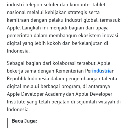
Informasi
industri telepon seluler dan komputer tablet
nasional melalui kebijakan strategis serta
INDEKS
kemitraan dengan pelaku industri global, termasuk
BERITA
Apple. Langkah ini menjadi bagian dari upaya
pemerintah dalam membangun ekosistem inovasi
KONTAK
KAMI
digital yang lebih kokoh dan berkelanjutan di
Indonesia.
INFO
Sebagai bagian dari kolaborasi tersebut, Apple
IKLAN
bekerja sama dengan Kementerian Per
industri
an
Republik Indonesia dalam pengembangan talenta
TENTANG
KAMI
digital melalui berbagai program, di antaranya
Apple Developer Academy dan Apple Developer
PEDOMAN
Institute yang telah berjalan di sejumlah wilayah di
MEDIA
Indonesia.
SIBER
Baca Juga:
REDAKSI