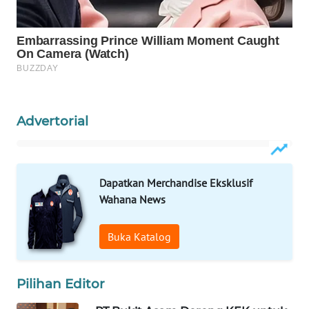
WAHANA
SPORT
WAHANA
UMKM
Advertorial
WAHANA
SELEB
WAHANA
Dapatkan Merchandise Eksklusif
PERSONA
Wahana News
WAHANA
Buka Katalog
OTOMOTIF
WAHANA
Pilihan Editor
HEALTH