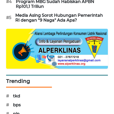
#4
Program MBG Sudah Habiskan APBN
Rp101,1 Triliun
SIBARAGAS
NEWS
Media Asing Sorot Hubungan Pemerintah
#5
RI dengan "9 Naga" Ada Apa?
METRO
SIANTAR
NEWS
METRO
MEDAN
NEWS
METRO
JAKARTA
Trending
NEWS
#
tkd
KRT
NEWS
#
bps
#
pln