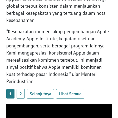
global tersebut konsisten dalam menjalankan
WN
berbagai kesepakatan yang tertuang dalam nota
SERAMBI
kesepahaman.
WN
“Kesepakatan ini mencakup pengembangan Apple
JAMBI
Academy, Apple Institute, kegiatan riset dan
pengembangan, serta berbagai program lainnya.
WN
Kami mengapresiasi konsistensi Apple dalam
SULTRA
merealisasikan komitmen tersebut. Ini menjadi
sinyal positif bahwa Apple memiliki komitmen
WN
NTB
kuat terhadap pasar Indonesia,” ujar Menteri
Perindustrian.
WN
SULTENG
1
2
Selanjutnya
Lihat Semua
WN
SULBAR