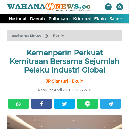
Nasional
Daerah
Polhukam
Kriminal
Ekuin
Sains-Te
WAHANA
Tutup
TV
Wahana News
Ekuin
NASIONAL
Kemenperin Perkuat
Kemitraan Bersama Sejumlah
DAERAH
Pelaku Industri Global
JP Sianturi - Ekuin
POLHUKAM
Rabu, 22 April 2026 - 01:56 WIB
KRIMINAL
EKUIN