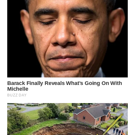
WN
SUMEDANG
WN
CIANJUR
WN
KEPULAUAN
SERIBU
WN
TANGERANG
WN
BINJAI
WN
CIREBON