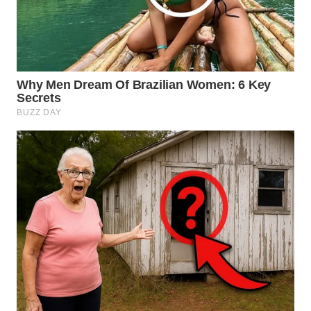
TAPANULI
TENGAH
WN DELI
SERDANG
WN
TEBING
TINGGI
WN
PAKPAK
WN
KARAWANG
WN
BEKASI