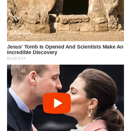
WAHANA
LISTRIK
WAHANA
TRAVEL
WAHANA
TV
WAHANANEWS
ID
WAHANANEWS
CO ID
WAHANANEWS
NET