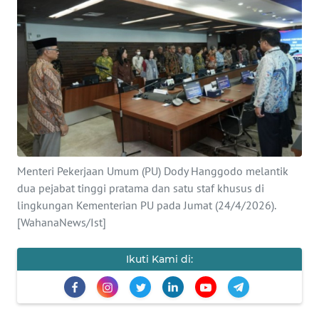
SAINS-TEKNO
KESEHATAN
INTERNASIONAL
SERBA-SERBI
PENDIDIKAN
Menteri Pekerjaan Umum (PU) Dody Hanggodo melantik
dua pejabat tinggi pratama dan satu staf khusus di
lingkungan Kementerian PU pada Jumat (24/4/2026).
OLAHRAGA
[WahanaNews/Ist]
OPINI
Ikuti Kami di:
EDITORIAL