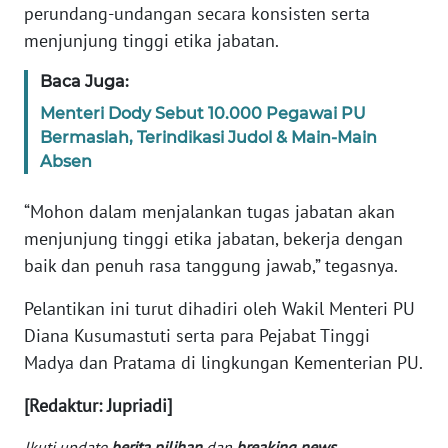
perundang-undangan secara konsisten serta
WN
BANTEN
menjunjung tinggi etika jabatan.
Baca Juga:
WN
NTT
Menteri Dody Sebut 10.000 Pegawai PU
Bermaslah, Terindikasi Judol & Main-Main
Absen
WN
KEPRI
“Mohon dalam menjalankan tugas jabatan akan
menjunjung tinggi etika jabatan, bekerja dengan
WN
PAPUA
baik dan penuh rasa tanggung jawab,” tegasnya.
Pelantikan ini turut dihadiri oleh Wakil Menteri PU
WN
PAPUA
Diana Kusumastuti serta para Pejabat Tinggi
BARAT
Madya dan Pratama di lingkungan Kementerian PU.
[Redaktur: Jupriadi]
WN
RIAU
Ikuti update
berita pilihan
dan
breaking news