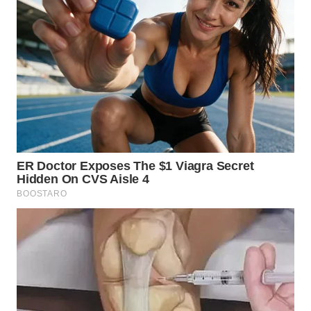
WN
MALUKU
WN
MALUT
WN
DAIRI
WN
DANAU
TOBA
WN
NIAS
WN
LANGKAT