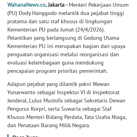
Informasi
WahanaNews.co
, Jakarta -
Menteri Pekerjaan Umum
(PU) Dody Hanggodo melantik dua pejabat tinggi
INDEKS
pratama dan satu staf khusus di lingkungan
BERITA
Kementerian PU pada Jumat (24/4/2026).
Pelantikan yang berlangsung di Gedung Utama
KONTAK
KAMI
Kementerian PU ini merupakan bagian dari upaya
penguatan organisasi melalui reorganisasi dan
INFO
evaluasi kelembagaan guna mendukung
IKLAN
pencapaian program prioritas pemerintah.
Adapun pejabat yang dilantik yakni Wawan
TENTANG
KAMI
Yunarwanto sebagai Inspektur VI di Inspektorat
Jenderal, Lulus Mustofa sebagai Sekretaris Dewan
PEDOMAN
Pengurus Korpri, serta Suwarta sebagai Staf
MEDIA
Khusus Menteri Bidang Perdata, Tata Usaha Niaga,
SIBER
dan Penataan Barang Milik Negara.
REDAKSI