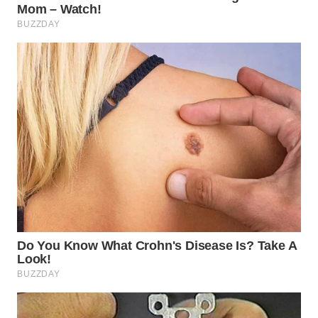
WN
SUMEDANG
WN
CIANJUR
WN
KEPULAUAN
SERIBU
WN
TANGERANG
WN
BINJAI
WN
CIREBON