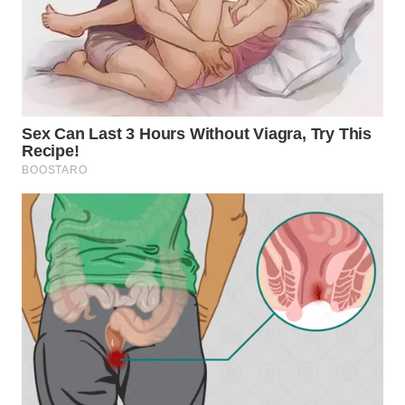
WN
PRIANGAN
TIMUR
WN
SEMARANG
WN
SOLO
WN
BOROBUDUR
WN
MADURA
WN
SURABAYA