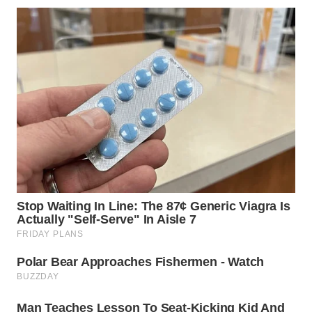
WN
BOGOR
WN
DEPOK
WN
TAPANULI
UTARA
WN
SAMOSIR
WN
PADANG
LAWAS