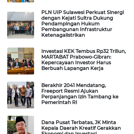
WAHANA
PLN UIP Sulawesi Perkuat Sinergi
DESA
dengan Kejati Sultra Dukung
WISATA
Pendampingan Hukum
Pembangunan Infrastruktur
LAPAK
Ketenagalistrikan
WAHANA
Investasi KEK Tembus Rp32 Triliun,
Wahana
MARTABAT Prabowo-Gibran:
Network
Kepercayaan Investor Harus
Berbuah Lapangan Kerja
KONSUMEN
LISTRIK
Berakhir 2041 Mendatang,
Freeport Resmi Ajukan
Perpanjangan Izin Tambang ke
MASYARAKAT
Pemerintah RI
KELISTRIKAN
WALINKI
Dana Pusat Terbatas, JK Minta
Kepala Daerah Kreatif Gerakkan
ID
Ekonomi dan Investasi