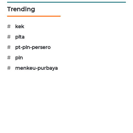
SIBARAGAS
Trending
NEWS
#
kek
METRO
SIANTAR
#
plta
NEWS
#
pt-pln-persero
#
pln
METRO
MEDAN
#
menkeu-purbaya
NEWS
METRO
JAKARTA
NEWS
KRT
NEWS