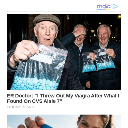
WN
KALTARA
WN
KALSEL
WN
KALTIM
WN
SULSEL
WN
GORONTALO
WN
SULUT