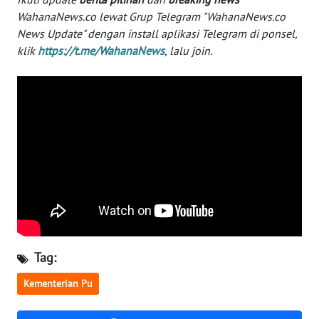
WahanaNews.co lewat Grup Telegram "WahanaNews.co
WN
News Update" dengan install aplikasi Telegram di ponsel,
SERAMBI
klik
https://t.me/WahanaNews
, lalu join.
WN
JAMBI
WN
SULTRA
WN
NTB
WN
SULTENG
Tag:
Kementerian Pu
WN
SULBAR