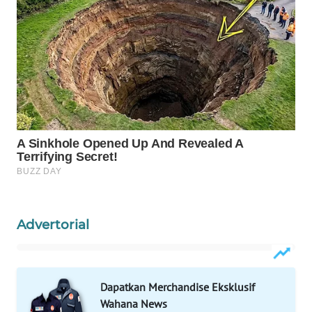
WAHANA
LISTRIK
WAHANA
TRAVEL
WAHANA
TV
WAHANANEWS
ID
Advertorial
WAHANANEWS
CO ID
WAHANANEWS
Dapatkan Merchandise Eksklusif
NET
Wahana News