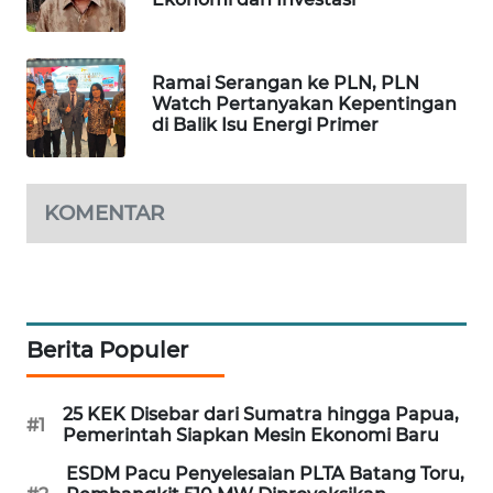
MAWAKA
ID
Ramai Serangan ke PLN, PLN
Watch Pertanyakan Kepentingan
MARTABAT
di Balik Isu Energi Primer
NET
PLN
KOMENTAR
WATCH
MKLI
LPKKI
Berita Populer
LKKI
25 KEK Disebar dari Sumatra hingga Papua,
#1
Pemerintah Siapkan Mesin Ekonomi Baru
KOPEKLIN
ESDM Pacu Penyelesaian PLTA Batang Toru,