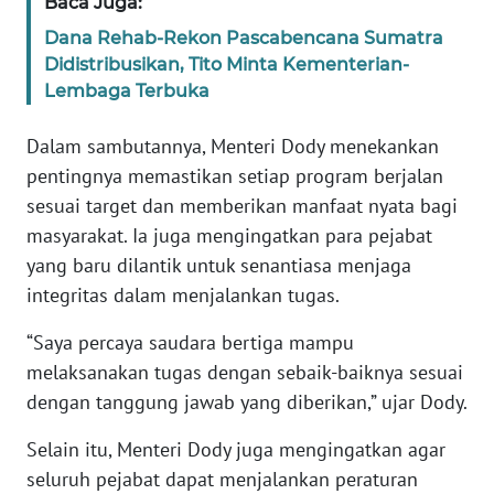
Baca Juga:
Dana Rehab-Rekon Pascabencana Sumatra
KARIR
Didistribusikan, Tito Minta Kementerian-
Lembaga Terbuka
DISCLAIMER
Dalam sambutannya, Menteri Dody menekankan
Wahana
pentingnya memastikan setiap program berjalan
News
sesuai target dan memberikan manfaat nyata bagi
Regional
masyarakat. Ia juga mengingatkan para pejabat
yang baru dilantik untuk senantiasa menjaga
WN
SUMUT
integritas dalam menjalankan tugas.
“Saya percaya saudara bertiga mampu
WN
melaksanakan tugas dengan sebaik-baiknya sesuai
JAKARTA
dengan tanggung jawab yang diberikan,” ujar Dody.
WN
Selain itu, Menteri Dody juga mengingatkan agar
JABAR
seluruh pejabat dapat menjalankan peraturan