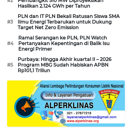
#2
Pembangkit 510 MW Diproyeksikan
PORTAL
Hasilkan 2.124 GWh per Tahun
KONSUMEN
PLN dan IT PLN Bekali Ratusan Siswa SMA
#3
Ilmu Energi Terbarukan untuk Dukung
Target Net Zero Emission
FORWAMKI
Ramai Serangan ke PLN, PLN Watch
ALPERKLINAS
#4
Pertanyakan Kepentingan di Balik Isu
Energi Primer
FORJASIDA
Purbaya: Hingga Akhir kuartal II – 2026
#5
Program MBG Sudah Habiskan APBN
Rp101,1 Triliun
TAMBANG
NEWS
SITUNGIR
NEWS
SIDIKALANG
NEWS