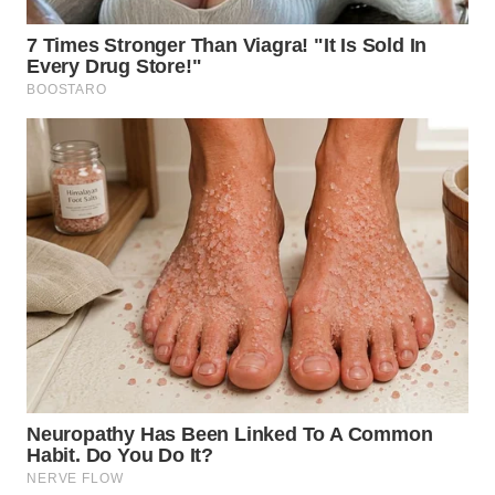
TAPANULI
TENGAH
WN DELI
SERDANG
WN
TEBING
TINGGI
WN
PAKPAK
WN
KARAWANG
WN
BEKASI