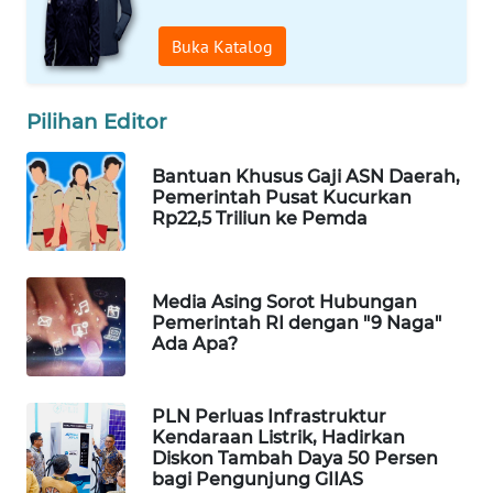
WAHANA
Buka Katalog
SPORT
WAHANA
Pilihan Editor
UMKM
Bantuan Khusus Gaji ASN Daerah,
WAHANA
Pemerintah Pusat Kucurkan
SELEB
Rp22,5 Triliun ke Pemda
WAHANA
PERSONA
Media Asing Sorot Hubungan
Pemerintah RI dengan "9 Naga"
Ada Apa?
WAHANA
OTOMOTIF
PLN Perluas Infrastruktur
WAHANA
Kendaraan Listrik, Hadirkan
HEALTH
Diskon Tambah Daya 50 Persen
bagi Pengunjung GIIAS