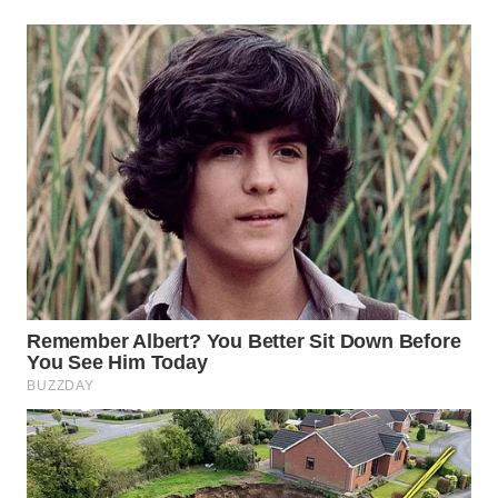
Wahana
Media
Group
WAHANA
NEWS
WAHANA
TANI
WAHANA
ADVOKAT
WAHANA
INFRASTRUKTUR
WAHANA
KONSUMEN