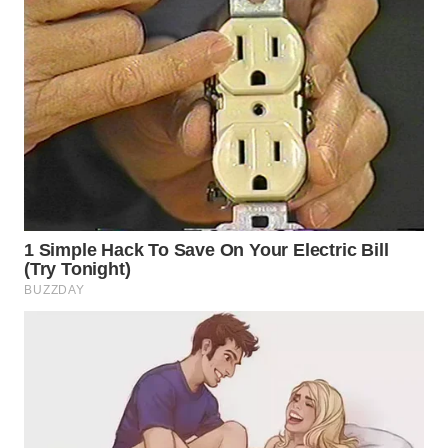
WN
INDRAMAYU
WN
KUNINGAN
WN
MAJALENGKA
WN
SUBANG
WN
SUKABUMI
WN
PURWAKARTA