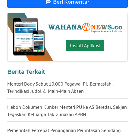
Beri Komentar
WN
BABEL
WN
SUMBAR
Install Aplikasi
WN
SUMSEL
Berita Terkait
WN
BENGKULU
Menteri Dody Sebut 10.000 Pegawai PU Bermaslah,
Terindikasi Judol & Main-Main Absen
WN
LAMPUNG
Heboh Dokumen Kunker Menteri PU ke AS Beredar, Sekjen
Tegaskan Keluarga Tak Gunakan APBN
WN
JATENG
Pemerintah Percepat Penanganan Perlintasan Sebidang