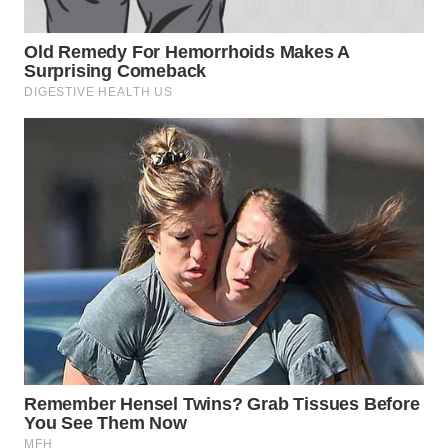
WN
NATUNA
WN
BINTAN
WN
MANDALIKA
WN
LIKUPANG
WN
LABUANBAJO
WN
BORNEO