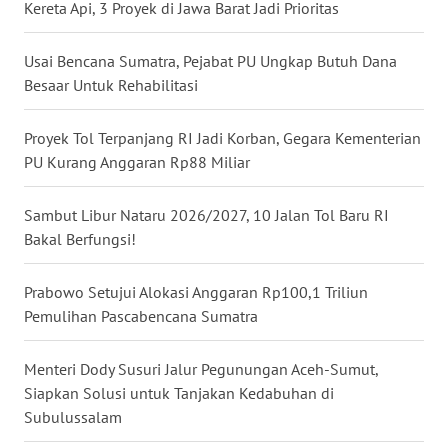
Kereta Api, 3 Proyek di Jawa Barat Jadi Prioritas
WN
NUSANTARA
Usai Bencana Sumatra, Pejabat PU Ungkap Butuh Dana
Besaar Untuk Rehabilitasi
WN
JOGJA
Proyek Tol Terpanjang RI Jadi Korban, Gegara Kementerian
PU Kurang Anggaran Rp88 Miliar
WN
JATIM
Sambut Libur Nataru 2026/2027, 10 Jalan Tol Baru RI
Bakal Berfungsi!
WN
BALI
Prabowo Setujui Alokasi Anggaran Rp100,1 Triliun
Pemulihan Pascabencana Sumatra
WN
KALBAR
Menteri Dody Susuri Jalur Pegunungan Aceh-Sumut,
Siapkan Solusi untuk Tanjakan Kedabuhan di
WN
Subulussalam
KALTENG