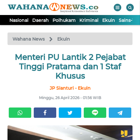
Nasional
Daerah
Polhukam
Kriminal
Ekuin
Sains-Te
WAHANA
Tutup
TV
Wahana News
Ekuin
NASIONAL
Menteri PU Lantik 2 Pejabat
Tinggi Pratama dan 1 Staf
DAERAH
Khusus
JP Sianturi - Ekuin
POLHUKAM
Minggu, 26 April 2026 - 01:56 WIB
KRIMINAL
EKUIN