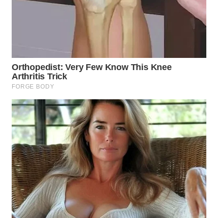
WN
TAPANULI
SELATAN
WN
TANJUNG
LESUNG
WN
KARO
WN
SIMALUNGUN
WN
LABUHANBATU
WN