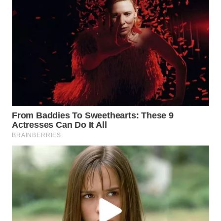
Wahana
Media
Group
WAHANA
NEWS
WAHANA
TANI
WAHANA
ADVOKAT
WAHANA
INFRASTRUKTUR
WAHANA
KONSUMEN