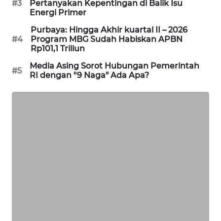
#3
Pertanyakan Kepentingan di Balik Isu
PORTAL
Energi Primer
KONSUMEN
Purbaya: Hingga Akhir kuartal II – 2026
#4
Program MBG Sudah Habiskan APBN
FORWAMKI
Rp101,1 Triliun
Media Asing Sorot Hubungan Pemerintah
#5
ALPERKLINAS
RI dengan "9 Naga" Ada Apa?
FORJASIDA
TAMBANG
NEWS
SITUNGIR
NEWS
SIDIKALANG
NEWS