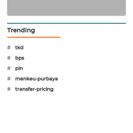
SIBARAGAS
NEWS
Trending
METRO
SIANTAR
NEWS
#
tkd
#
bps
METRO
MEDAN
#
pln
NEWS
#
menkeu-purbaya
METRO
#
transfer-pricing
JAKARTA
NEWS
KRT
NEWS