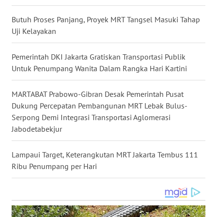
WN
Butuh Proses Panjang, Proyek MRT Tangsel Masuki Tahap
NUSANTARA
Uji Kelayakan
WN
Pemerintah DKI Jakarta Gratiskan Transportasi Publik
JOGJA
Untuk Penumpang Wanita Dalam Rangka Hari Kartini
WN
MARTABAT Prabowo-Gibran Desak Pemerintah Pusat
JATIM
Dukung Percepatan Pembangunan MRT Lebak Bulus-
Serpong Demi Integrasi Transportasi Aglomerasi
WN
Jabodetabekjur
BALI
Lampaui Target, Keterangkutan MRT Jakarta Tembus 111
WN
Ribu Penumpang per Hari
KALBAR
WN
KALTENG