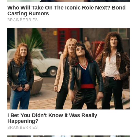
WN
INDRAMAYU
WN
KUNINGAN
WN
MAJALENGKA
WN
SUBANG
WN
SUKABUMI
WN
PURWAKARTA