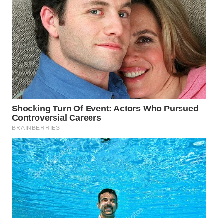
WN
BOGOR
WN
DEPOK
WN
TAPANULI
UTARA
WN
SAMOSIR
WN
PADANG
LAWAS