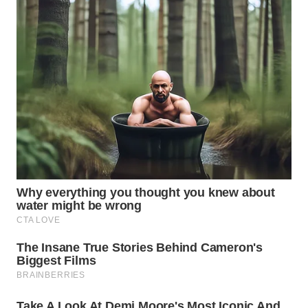
WN
PRIANGAN
TIMUR
WN
SEMARANG
WN
SOLO
WN
BOROBUDUR
WN
MADURA
WN
SURABAYA