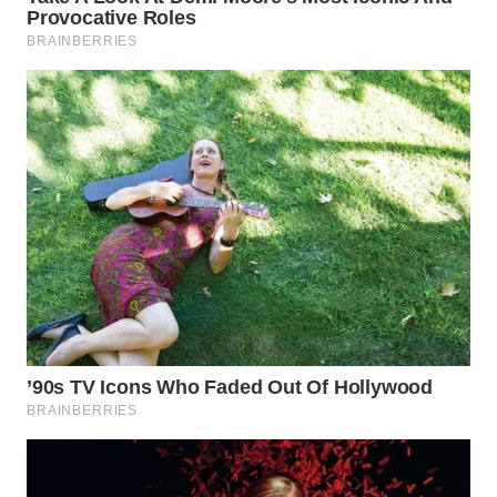
WN
NATUNA
WN
BINTAN
WN
MANDALIKA
WN
LIKUPANG
WN
LABUANBAJO
WN
BORNEO