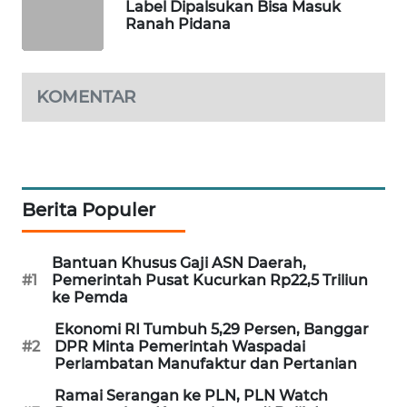
Label Dipalsukan Bisa Masuk
Ranah Pidana
MAWAKA
ID
KOMENTAR
MARTABAT
NET
PLN
WATCH
Berita Populer
MKLI
Bantuan Khusus Gaji ASN Daerah,
#1
Pemerintah Pusat Kucurkan Rp22,5 Triliun
LPKKI
ke Pemda
LKKI
Ekonomi RI Tumbuh 5,29 Persen, Banggar
#2
DPR Minta Pemerintah Waspadai
Perlambatan Manufaktur dan Pertanian
KOPEKLIN
Ramai Serangan ke PLN, PLN Watch