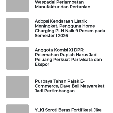
Waspadai Perlambatan
WAHANA
Manufaktur dan Pertanian
DESA
WISATA
Adopsi Kendaraan Listrik
Meningkat, Pengguna Home
LAPAK
Charging PLN Naik 9 Persen pada
WAHANA
Semester I 2026
Wahana
Anggota Komisi XI DPR:
Network
Pelemahan Rupiah Harus Jadi
Peluang Perkuat Pariwisata dan
Ekspor
KONSUMEN
LISTRIK
Purbaya Tahan Pajak E-
MASYARAKAT
Commerce, Daya Beli Masyarakat
KELISTRIKAN
Jadi Pertimbangan
WALINKI
ID
YLKI Soroti Beras Fortifikasi, Jika