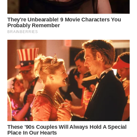
WN
TAPANULI
SELATAN
WN
TANJUNG
LESUNG
WN
KARO
WN
SIMALUNGUN
WN
LABUHANBATU
WN