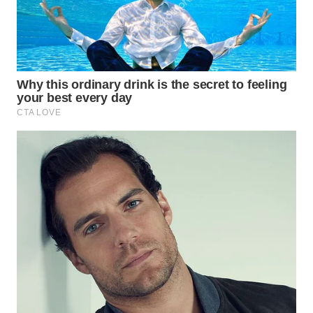
WN
SUMEDANG
WN
CIANJUR
WN
KEPULAUAN
SERIBU
WN
TANGERANG
WN
BINJAI
WN
CIREBON