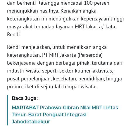
dan berhenti Ratangga mencapai 100 persen
menunjukkan hasilnya. Kenaikan angka
KARIR
keterangkutan ini menunjukkan kepercayaan tinggi
masyarakat terhadap layanan MRT Jakarta," kata
DISCLAIMER
Rendi.
Wahana
Rendi menjelaskan, untuk menaikkan angka
News
keterangkutan, PT MRT Jakarta (Perseroda)
Regional
bekerjasama dengan berbagai pihak, terutama dari
industri wisata seperti sektor kuliner, aktivitas,
WN
SUMUT
pusat perbelanjaan, kesehatan, pendidikan, hingga
promo tiket di sejumlah tempat wisata.
WN
Baca Juga:
JAKARTA
MARTABAT Prabowo-Gibran Nilai MRT Lintas
WN
Timur–Barat Penguat Integrasi
JABAR
Jabodetabekjur