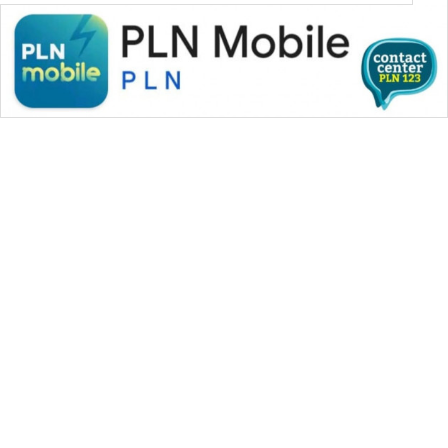
WAHANA MEDIA GROUP
|
|
|
WAHANA NEWS co
WAHANA TANI
WAHANA ADVOKAT
|
|
WAHANA INFRASTRUKTUR
WAHANA KONSUMEN
|
|
|
WAHANA LISTRIK
WAHANA TRAVEL
WAHANA TV