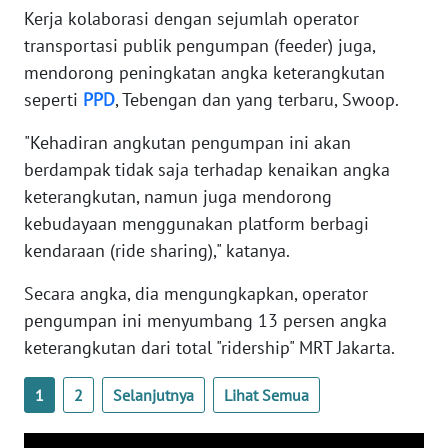
WN
Kerja kolaborasi dengan sejumlah operator
BANTEN
transportasi publik pengumpan (feeder) juga,
mendorong peningkatan angka keterangkutan
WN
seperti
PPD
, Tebengan dan yang terbaru, Swoop.
NTT
"Kehadiran angkutan pengumpan ini akan
WN
berdampak tidak saja terhadap kenaikan angka
KEPRI
keterangkutan, namun juga mendorong
kebudayaan menggunakan platform berbagi
WN
kendaraan (ride sharing)," katanya.
PAPUA
Secara angka, dia mengungkapkan, operator
WN
pengumpan ini menyumbang 13 persen angka
PAPUA
keterangkutan dari total "ridership" MRT Jakarta.
BARAT
1
2
Selanjutnya
Lihat Semua
WN
RIAU