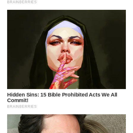
TAPANULI
TENGAH
WN DELI
SERDANG
WN
TEBING
TINGGI
WN
PAKPAK
WN
KARAWANG
WN
BEKASI