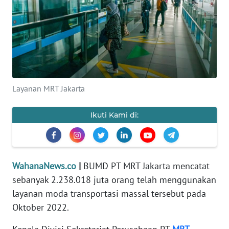
SAINS-TEKNO
KESEHATAN
INTERNASIONAL
Layanan MRT Jakarta
SERBA-SERBI
Ikuti Kami di:
PENDIDIKAN
OLAHRAGA
WahanaNews.co
|
BUMD PT MRT Jakarta mencatat
OPINI
sebanyak 2.238.018 juta orang telah menggunakan
layanan moda transportasi massal tersebut pada
EDITORIAL
Oktober 2022.