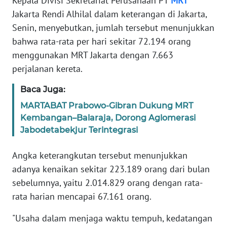
Kepala Divisi Sekretariat Perusahaan PT
MRT
Informasi
Jakarta Rendi Alhilal dalam keterangan di Jakarta,
INDEKS
Senin, menyebutkan, jumlah tersebut menunjukkan
BERITA
bahwa rata-rata per hari sekitar 72.194 orang
menggunakan MRT Jakarta dengan 7.663
KONTAK
perjalanan kereta.
KAMI
Baca Juga:
INFO
MARTABAT Prabowo-Gibran Dukung MRT
IKLAN
Kembangan–Balaraja, Dorong Aglomerasi
Jabodetabekjur Terintegrasi
TENTANG
KAMI
Angka keterangkutan tersebut menunjukkan
adanya kenaikan sekitar 223.189 orang dari bulan
PEDOMAN
sebelumnya, yaitu 2.014.829 orang dengan rata-
MEDIA
rata harian mencapai 67.161 orang.
SIBER
"Usaha dalam menjaga waktu tempuh, kedatangan
REDAKSI