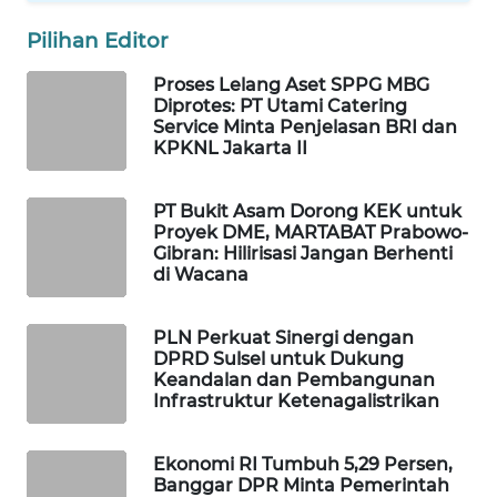
WAHANA
Pilihan Editor
SPORT
Proses Lelang Aset SPPG MBG
Diprotes: PT Utami Catering
WAHANA
Service Minta Penjelasan BRI dan
UMKM
KPKNL Jakarta II
WAHANA
PT Bukit Asam Dorong KEK untuk
SELEB
Proyek DME, MARTABAT Prabowo-
Gibran: Hilirisasi Jangan Berhenti
WAHANA
di Wacana
PERSONA
PLN Perkuat Sinergi dengan
WAHANA
DPRD Sulsel untuk Dukung
OTOMOTIF
Keandalan dan Pembangunan
Infrastruktur Ketenagalistrikan
WAHANA
HEALTH
Ekonomi RI Tumbuh 5,29 Persen,
Banggar DPR Minta Pemerintah