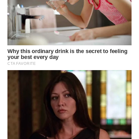
WN
MALUKU
WN
MALUT
WN
DAIRI
WN
DANAU
TOBA
WN
NIAS
WN
LANGKAT