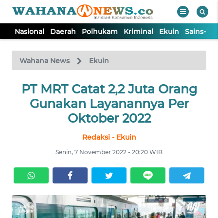
Nasional
Daerah
Polhukam
Kriminal
Ekuin
Sains-Te
WAHANA
Tutup
TV
Wahana News
Ekuin
NASIONAL
PT MRT Catat 2,2 Juta Orang
Gunakan Layanannya Per
DAERAH
Oktober 2022
Redaksi - Ekuin
POLHUKAM
Senin, 7 November 2022 - 20:20 WIB
KRIMINAL
EKUIN