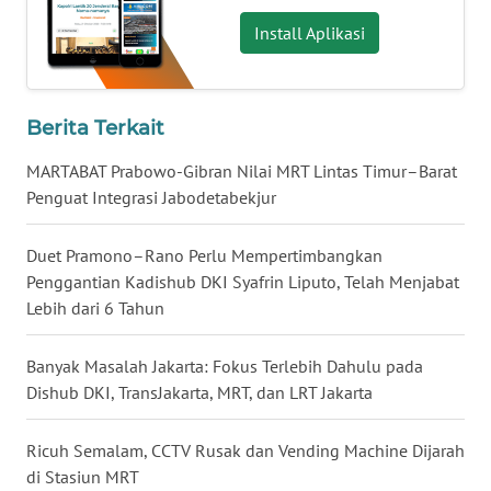
Install Aplikasi
WN
BABEL
WN
Berita Terkait
SUMBAR
MARTABAT Prabowo-Gibran Nilai MRT Lintas Timur–Barat
WN
Penguat Integrasi Jabodetabekjur
SUMSEL
Duet Pramono–Rano Perlu Mempertimbangkan
WN
Penggantian Kadishub DKI Syafrin Liputo, Telah Menjabat
BENGKULU
Lebih dari 6 Tahun
WN
Banyak Masalah Jakarta: Fokus Terlebih Dahulu pada
LAMPUNG
Dishub DKI, TransJakarta, MRT, dan LRT Jakarta
WN
Ricuh Semalam, CCTV Rusak dan Vending Machine Dijarah
JATENG
di Stasiun MRT