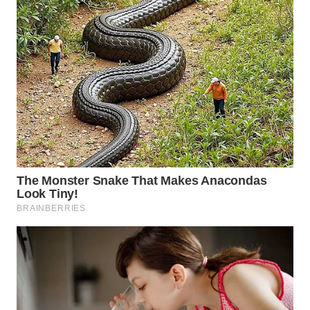
WN
KALTARA
WN
KALSEL
WN
KALTIM
WN
SULSEL
WN
GORONTALO
WN
SULUT