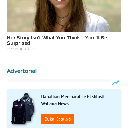
WAHANA
LISTRIK
WAHANA
TRAVEL
WAHANA
TV
Advertorial
WAHANANEWS
ID
WAHANANEWS
Dapatkan Merchandise Eksklusif
CO ID
Wahana News
WAHANANEWS
Buka Katalog
NET