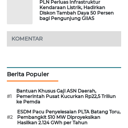
PLN Perluas Infrastruktur
Kendaraan Listrik, Hadirkan
SIBARAGAS
Diskon Tambah Daya 50 Persen
NEWS
bagi Pengunjung GIIAS
METRO
SIANTAR
KOMENTAR
NEWS
METRO
MEDAN
NEWS
Berita Populer
METRO
JAKARTA
Bantuan Khusus Gaji ASN Daerah,
NEWS
#1
Pemerintah Pusat Kucurkan Rp22,5 Triliun
ke Pemda
KRT
ESDM Pacu Penyelesaian PLTA Batang Toru,
NEWS
#2
Pembangkit 510 MW Diproyeksikan
Hasilkan 2.124 GWh per Tahun