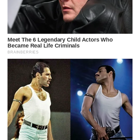
WN
TAPANULI
SELATAN
WN
TANJUNG
LESUNG
WN
KARO
WN
SIMALUNGUN
WN
LABUHANBATU
WN