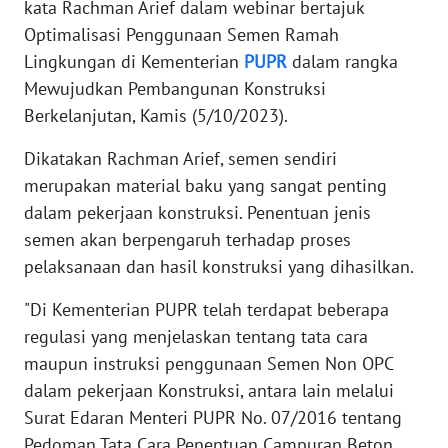
kata Rachman Arief dalam webinar bertajuk
Optimalisasi Penggunaan Semen Ramah
KARIR
Lingkungan di Kementerian
PUPR
dalam rangka
Mewujudkan Pembangunan Konstruksi
DISCLAIMER
Berkelanjutan, Kamis (5/10/2023).
Wahana
Dikatakan Rachman Arief, semen sendiri
News
merupakan material baku yang sangat penting
Regional
dalam pekerjaan konstruksi. Penentuan jenis
semen akan berpengaruh terhadap proses
WN
SUMUT
pelaksanaan dan hasil konstruksi yang dihasilkan.
"Di Kementerian PUPR telah terdapat beberapa
WN
regulasi yang menjelaskan tentang tata cara
JAKARTA
maupun instruksi penggunaan Semen Non OPC
dalam pekerjaan Konstruksi, antara lain melalui
WN
JABAR
Surat Edaran Menteri PUPR No. 07/2016 tentang
Pedoman Tata Cara Penentuan Campuran Beton