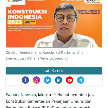
SAINS-TEKNO
KESEHATAN
INTERNASIONAL
SERBA-SERBI
Direktur Jenderal Bina Konstruksi Rachman Arief
PENDIDIKAN
Dienaputra. [WahanaNews.co/pugoid]
OLAHRAGA
Ikuti Kami di:
OPINI
WahanaNews.co
, Jakarta -
Sebagai pembina jasa
EDITORIAL
konstruksi Kementerian Pekerjaan Umum dan
Perumahan Rakyat (PUPR) mendorong prinsip-