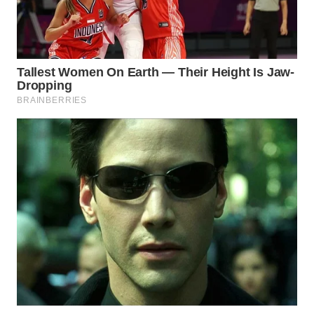
Wahana
Media
Group
WAHANA
NEWS
WAHANA
TANI
WAHANA
ADVOKAT
WAHANA
INFRASTRUKTUR
WAHANA
KONSUMEN