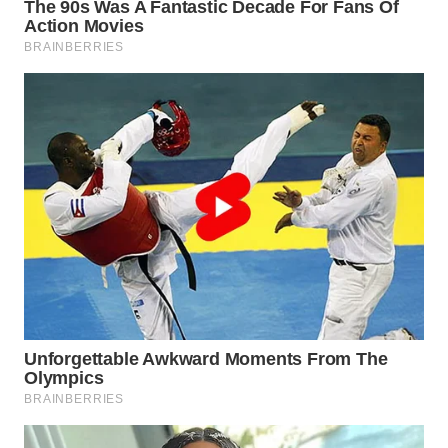
WAHANA
LISTRIK
WAHANA
TRAVEL
WAHANA
TV
WAHANANEWS
ID
WAHANANEWS
CO ID
WAHANANEWS
NET