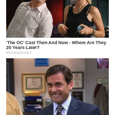
WN
SUMEDANG
WN
CIANJUR
WN
KEPULAUAN
SERIBU
WN
TANGERANG
WN
BINJAI
WN
CIREBON