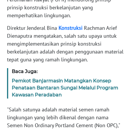
Informasi
prinsip konstruksi berkelanjutan yang
memperhatikan lingkungan.
INDEKS
BERITA
Direktur Jenderal Bina
Konstruksi
Rachman Arief
Dienaputra mengatakan, salah satu upaya untuk
KONTAK
KAMI
mengimplementasikan prinsip konstruksi
berkelanjutan adalah dengan penggunaan material
INFO
tepat guna yang ramah lingkungan.
IKLAN
Baca Juga:
TENTANG
Pemkot Banjarmasin Matangkan Konsep
KAMI
Penataan Bantaran Sungai Melalui Program
Kawasan Peradaban
PEDOMAN
MEDIA
"Salah satunya adalah material semen ramah
SIBER
lingkungan yang lebih dikenal dengan nama
Semen Non Ordinary Portland Cement (Non OPC),"
REDAKSI