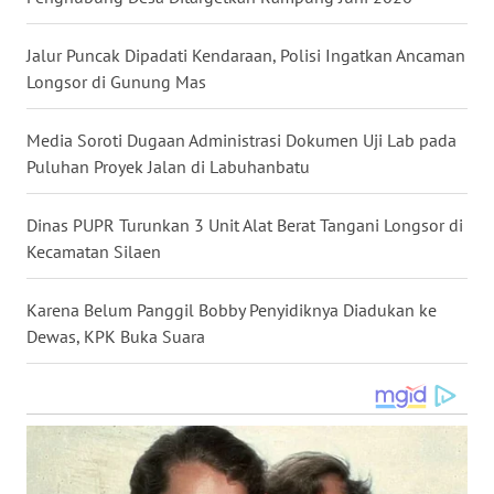
WN
KALTARA
Jalur Puncak Dipadati Kendaraan, Polisi Ingatkan Ancaman
Longsor di Gunung Mas
WN
KALSEL
Media Soroti Dugaan Administrasi Dokumen Uji Lab pada
Puluhan Proyek Jalan di Labuhanbatu
WN
KALTIM
Dinas PUPR Turunkan 3 Unit Alat Berat Tangani Longsor di
Kecamatan Silaen
WN
SULSEL
Karena Belum Panggil Bobby Penyidiknya Diadukan ke
Dewas, KPK Buka Suara
WN
GORONTALO
WN
SULUT