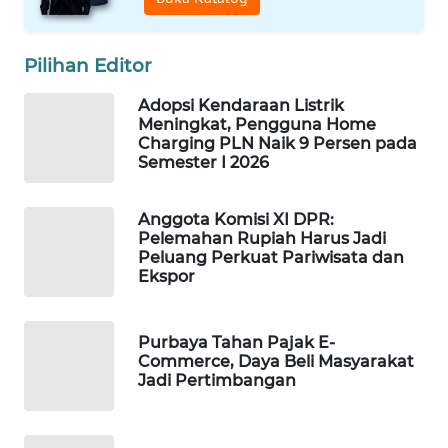
MAWAKA
ID
Pilihan Editor
Adopsi Kendaraan Listrik
MARTABAT
Meningkat, Pengguna Home
NET
Charging PLN Naik 9 Persen pada
Semester I 2026
PLN
WATCH
Anggota Komisi XI DPR:
Pelemahan Rupiah Harus Jadi
MKLI
Peluang Perkuat Pariwisata dan
Ekspor
LPKKI
Purbaya Tahan Pajak E-
Commerce, Daya Beli Masyarakat
LKKI
Jadi Pertimbangan
KOPEKLIN