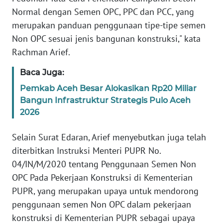
WN
Normal dengan Semen OPC, PPC dan PCC, yang
BANTEN
merupakan panduan penggunaan tipe-tipe semen
Non OPC sesuai jenis bangunan konstruksi," kata
WN
Rachman Arief.
NTT
Baca Juga:
WN
Pemkab Aceh Besar Alokasikan Rp20 Miliar
KEPRI
Bangun Infrastruktur Strategis Pulo Aceh
2026
WN
PAPUA
Selain Surat Edaran, Arief menyebutkan juga telah
diterbitkan Instruksi Menteri PUPR No.
WN
04/IN/M/2020 tentang Penggunaan Semen Non
PAPUA
OPC Pada Pekerjaan Konstruksi di Kementerian
BARAT
PUPR, yang merupakan upaya untuk mendorong
WN
penggunaan semen Non OPC dalam pekerjaan
RIAU
konstruksi di Kementerian PUPR sebagai upaya