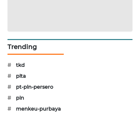
CILEUNGSI
NEWS
BERKAT
NEWS
Trending
BERAMPU
NEWS
#
tkd
ANUGERAH
#
plta
NEWS
#
pt-pln-persero
AKHLAK
#
pln
ID
#
menkeu-purbaya
PERAPKI
NEWS