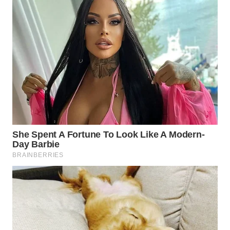
WAHANA
SPORT
WAHANA
UMKM
WAHANA
SELEB
WAHANA
PERSONA
WAHANA
OTOMOTIF
WAHANA
HEALTH