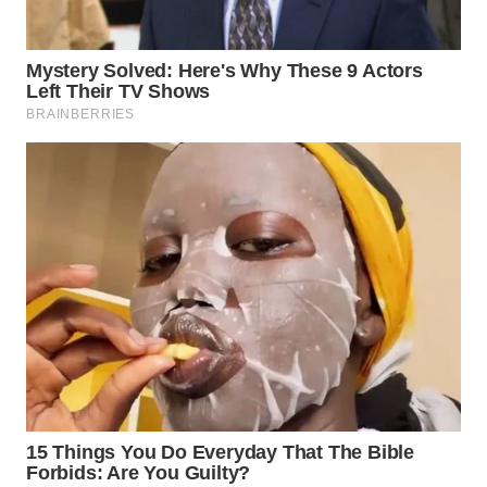
WN
INDRAMAYU
WN
KUNINGAN
WN
MAJALENGKA
WN
SUBANG
WN
SUKABUMI
WN
PURWAKARTA