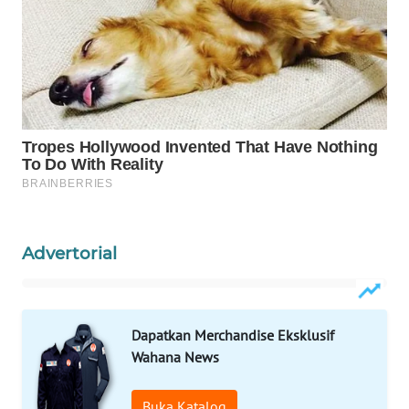
WAHANA
DESA
WISATA
LAPAK
WAHANA
Wahana
Network
KONSUMEN
Advertorial
LISTRIK
MASYARAKAT
KELISTRIKAN
Dapatkan Merchandise Eksklusif
Wahana News
WALINKI
ID
Buka Katalog