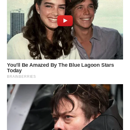
WN
MALUKU
WN
MALUT
WN
DAIRI
WN
DANAU
TOBA
WN
NIAS
WN
LANGKAT