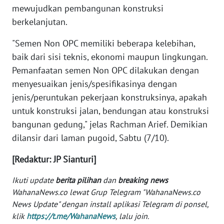
mewujudkan pembangunan konstruksi
WN
berkelanjutan.
SERAMBI
"Semen Non OPC memiliki beberapa kelebihan,
WN
baik dari sisi teknis, ekonomi maupun lingkungan.
JAMBI
Pemanfaatan semen Non OPC dilakukan dengan
menyesuaikan jenis/spesifikasinya dengan
WN
jenis/peruntukan pekerjaan konstruksinya, apakah
SULTRA
untuk konstruksi jalan, bendungan atau konstruksi
bangunan gedung," jelas Rachman Arief. Demikian
WN
dilansir dari laman pugoid, Sabtu (7/10).
NTB
[Redaktur: JP Sianturi]
WN
SULTENG
Ikuti update
berita pilihan
dan
breaking news
WahanaNews.co lewat Grup Telegram "WahanaNews.co
WN
News Update" dengan install aplikasi Telegram di ponsel,
SULBAR
klik
https://t.me/WahanaNews
, lalu join.