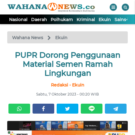
Nasional
Daerah
Polhukam
Kriminal
Ekuin
Sains-Te
WAHANA
Tutup
TV
Wahana News
Ekuin
NASIONAL
PUPR Dorong Penggunaan
Material Semen Ramah
DAERAH
Lingkungan
Redaksi - Ekuin
POLHUKAM
Sabtu, 7 Oktober 2023 - 00:20 WIB
KRIMINAL
EKUIN