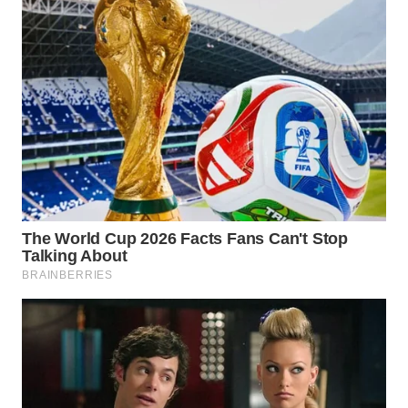
WN
BOGOR
WN
DEPOK
WN
TAPANULI
UTARA
WN
SAMOSIR
WN
PADANG
LAWAS