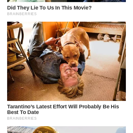
TAPANULI
TENGAH
WN DELI
SERDANG
WN
TEBING
TINGGI
WN
PAKPAK
WN
KARAWANG
WN
BEKASI