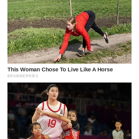
WN
NATUNA
WN
BINTAN
WN
MANDALIKA
WN
LIKUPANG
WN
LABUANBAJO
WN
BORNEO