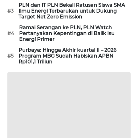
KARING
PLN dan IT PLN Bekali Ratusan Siswa SMA
NEWS
#3
Ilmu Energi Terbarukan untuk Dukung
Target Net Zero Emission
JURNAL
Ramai Serangan ke PLN, PLN Watch
MARITIM
#4
Pertanyakan Kepentingan di Balik Isu
Energi Primer
HUMBANG
Purbaya: Hingga Akhir kuartal II – 2026
#5
Program MBG Sudah Habiskan APBN
NEWS
Rp101,1 Triliun
GARONGGANG
NEWS
FISUELRI
ID
ENERGI
NEWS