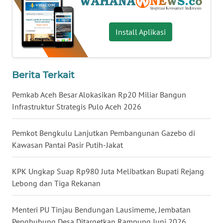
WN
NUSANTARA
Install Aplikasi
WN
JOGJA
Berita Terkait
WN
Pemkab Aceh Besar Alokasikan Rp20 Miliar Bangun
JATIM
Infrastruktur Strategis Pulo Aceh 2026
WN
Pemkot Bengkulu Lanjutkan Pembangunan Gazebo di
BALI
Kawasan Pantai Pasir Putih-Jakat
WN
KALBAR
KPK Ungkap Suap Rp980 Juta Melibatkan Bupati Rejang
Lebong dan Tiga Rekanan
WN
KALTENG
Menteri PU Tinjau Bendungan Lausimeme, Jembatan
Penghubung Desa Ditargetkan Rampung Juni 2026