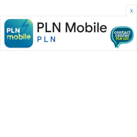
X
WAHANA MEDIA GROUP
|
|
|
WAHANA NEWS co
WAHANA TANI
WAHANA ADVOKAT