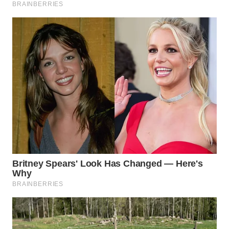
WN
PRIANGAN
TIMUR
WN
SEMARANG
WN
SOLO
WN
BOROBUDUR
WN
MADURA
WN
SURABAYA