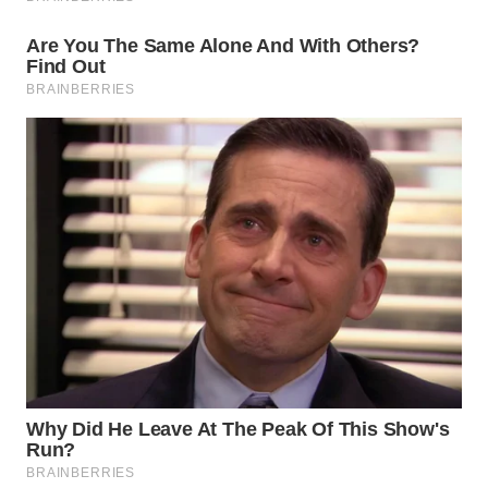
WN
INDRAMAYU
WN
KUNINGAN
WN
MAJALENGKA
WN
SUBANG
WN
SUKABUMI
WN
PURWAKARTA