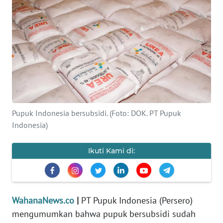
SAINS-TEKNO
KESEHATAN
INTERNASIONAL
SERBA-SERBI
Pupuk Indonesia bersubsidi. (Foto: DOK. PT Pupuk
PENDIDIKAN
Indonesia)
OLAHRAGA
Ikuti Kami di:
OPINI
WahanaNews.co
|
PT Pupuk Indonesia (Persero)
EDITORIAL
mengumumkan bahwa pupuk bersubsidi sudah