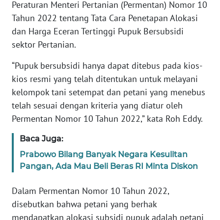
Peraturan Menteri Pertanian (Permentan) Nomor 10
Tahun 2022 tentang Tata Cara Penetapan Alokasi
KARIR
dan Harga Eceran Tertinggi Pupuk Bersubsidi
sektor Pertanian.
DISCLAIMER
“Pupuk bersubsidi hanya dapat ditebus pada kios-
Wahana
kios resmi yang telah ditentukan untuk melayani
News
kelompok tani setempat dan petani yang menebus
Regional
telah sesuai dengan kriteria yang diatur oleh
Permentan Nomor 10 Tahun 2022,” kata Roh Eddy.
WN
SUMUT
Baca Juga:
Prabowo Bilang Banyak Negara Kesulitan
WN
JAKARTA
Pangan, Ada Mau Beli Beras RI Minta Diskon
Dalam Permentan Nomor 10 Tahun 2022,
WN
JABAR
disebutkan bahwa petani yang berhak
mendapatkan alokasi subsidi pupuk adalah petani