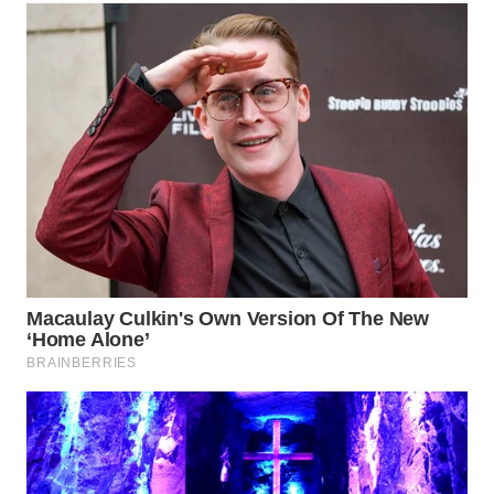
TAPANULI
TENGAH
WN DELI
SERDANG
WN
TEBING
TINGGI
WN
PAKPAK
WN
KARAWANG
WN
BEKASI