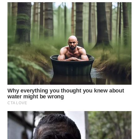
WN
PRIANGAN
TIMUR
WN
SEMARANG
WN
SOLO
WN
BOROBUDUR
WN
MADURA
WN
SURABAYA