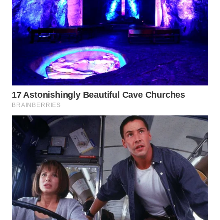
WN
BOGOR
WN
DEPOK
WN
TAPANULI
UTARA
WN
SAMOSIR
WN
PADANG
LAWAS