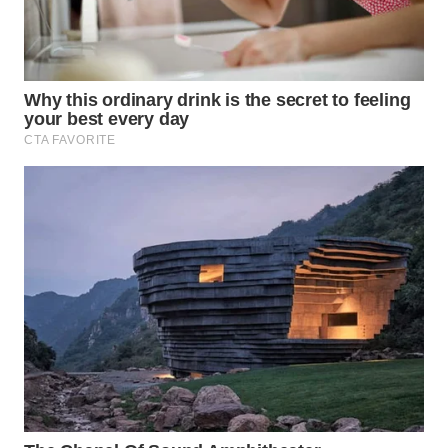
Wahana
Media
Group
WAHANA
NEWS
WAHANA
TANI
WAHANA
ADVOKAT
WAHANA
INFRASTRUKTUR
WAHANA
KONSUMEN