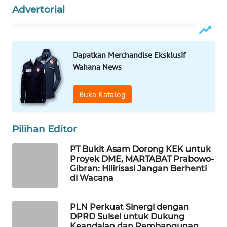
Advertorial
WAHANA
SPORT
WAHANA
Dapatkan Merchandise Eksklusif
UMKM
Wahana News
WAHANA
Buka Katalog
SELEB
WAHANA
Pilihan Editor
PERSONA
PT Bukit Asam Dorong KEK untuk
Proyek DME, MARTABAT Prabowo-
WAHANA
Gibran: Hilirisasi Jangan Berhenti
OTOMOTIF
di Wacana
WAHANA
PLN Perkuat Sinergi dengan
HEALTH
DPRD Sulsel untuk Dukung
Keandalan dan Pembangunan