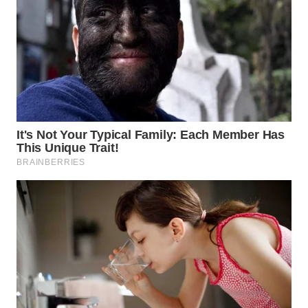
WN
NATUNA
WN
BINTAN
WN
MANDALIKA
WN
LIKUPANG
WN
LABUANBAJO
WN
BORNEO