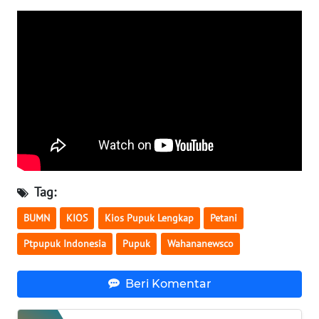
WN
SERAMBI
WN
JAMBI
WN
SULTRA
WN
Tag:
NTB
BUMN
KIOS
Kios Pupuk Lengkap
Petani
WN
Ptpupuk Indonesia
Pupuk
Wahananewsco
SULTENG
Beri Komentar
WN
SULBAR