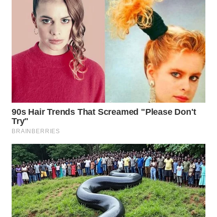
WN
KALTARA
WN
KALSEL
WN
KALTIM
WN
SULSEL
WN
GORONTALO
WN
SULUT