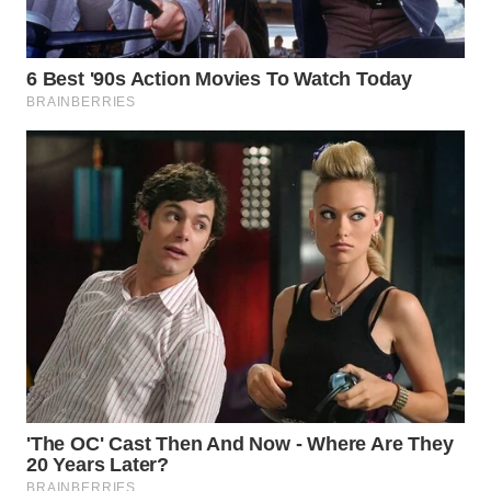
WN
SUMEDANG
WN
CIANJUR
WN
KEPULAUAN
SERIBU
WN
TANGERANG
WN
BINJAI
WN
CIREBON