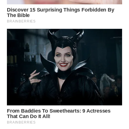
WN
TAPANULI
SELATAN
WN
TANJUNG
LESUNG
WN
KARO
WN
SIMALUNGUN
WN
LABUHANBATU
WN