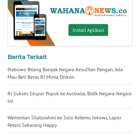
WN
BABEL
Install Aplikasi
WN
SUMBAR
WN
Berita Terkait
SUMSEL
Prabowo Bilang Banyak Negara Kesulitan Pangan, Ada
Mau Beli Beras RI Minta Diskon
WN
BENGKULU
RI Sukses Ekspor Pupuk ke Australia, Bidik Negara-Negara
Ini
WN
LAMPUNG
Wamentan Silaturahmi ke Solo Ketemu Jokowi, Lapor
Petani Sekarang Happy
WN
JATENG