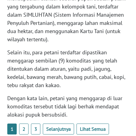
WN
yang tergabung dalam kelompok tani, terdaftar
BANTEN
dalam SIMLUHTAN (Sistem Informasi Manajemen
Penyuluh Pertanian), menggarap lahan maksimal
WN
dua hektar, dan menggunakan Kartu Tani (untuk
NTT
wilayah tertentu).
WN
Selain itu, para petani terdaftar dipastikan
KEPRI
menggarap sembilan (9) komoditas yang telah
ditentukan dalam aturan, yaitu padi, jagung,
WN
kedelai, bawang merah, bawang putih, cabai, kopi,
PAPUA
tebu rakyat dan kakao.
WN
Dengan kata lain, petani yang menggarap di luar
PAPUA
komoditas tersebut tidak lagi berhak mendapat
BARAT
alokasi pupuk bersubsidi.
WN
1
2
3
Selanjutnya
Lihat Semua
RIAU