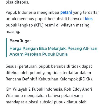
bisa ditebus.
Informasi
Pupuk Indonesia mengimbau
petani
yang terdaftar
INDEKS
BERITA
untuk menebus pupuk bersubsidi hanya di
kios
pupuk lengkap (KPL) resmi di wilayah masing-
KONTAK
masing.
KAMI
Baca Juga:
INFO
Harga Pangan Bisa Melonjak, Perang AS-Iran
IKLAN
Ancam Pasokan Pupuk Dunia
TENTANG
Sesuai peraturan, pupuk bersubsidi tidak dapat
KAMI
ditebus oleh petani yang tidak terdaftar dalam
Rencana Definitif Kebutuhan Kelompok (RDKK).
PEDOMAN
MEDIA
GM Wilayah 2 Pupuk Indonesia, Roh Eddy Andri
SIBER
Wismono mengatakan bahwa petani yang
mendapat alokasi subsidi pupuk diatur oleh
REDAKSI