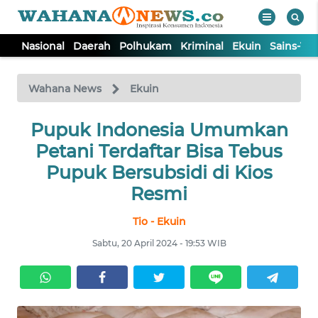
Nasional
Daerah
Polhukam
Kriminal
Ekuin
Sains-Te
WAHANA
Tutup
TV
Wahana News
Ekuin
NASIONAL
Pupuk Indonesia Umumkan
Petani Terdaftar Bisa Tebus
DAERAH
Pupuk Bersubsidi di Kios
Resmi
POLHUKAM
Tio - Ekuin
Sabtu, 20 April 2024 - 19:53 WIB
KRIMINAL
EKUIN