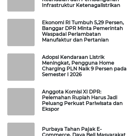
Infrastruktur Ketenagalistrikan
WAHANA
DESA
WISATA
Ekonomi RI Tumbuh 5,29 Persen,
Banggar DPR Minta Pemerintah
Waspadai Perlambatan
LAPAK
Manufaktur dan Pertanian
WAHANA
Adopsi Kendaraan Listrik
Wahana
Meningkat, Pengguna Home
Network
Charging PLN Naik 9 Persen pada
Semester I 2026
KONSUMEN
LISTRIK
Anggota Komisi XI DPR:
Pelemahan Rupiah Harus Jadi
MASYARAKAT
Peluang Perkuat Pariwisata dan
KELISTRIKAN
Ekspor
WALINKI
Purbaya Tahan Pajak E-
ID
Commerce, Daya Beli Masyarakat