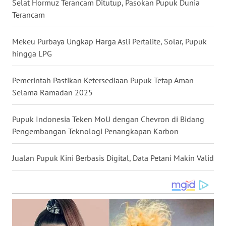
Selat Hormuz Terancam Ditutup, Pasokan Pupuk Dunia
WN
Terancam
NUSANTARA
Mekeu Purbaya Ungkap Harga Asli Pertalite, Solar, Pupuk
WN
hingga LPG
JOGJA
Pemerintah Pastikan Ketersediaan Pupuk Tetap Aman
WN
Selama Ramadan 2025
JATIM
Pupuk Indonesia Teken MoU dengan Chevron di Bidang
WN
Pengembangan Teknologi Penangkapan Karbon
BALI
Jualan Pupuk Kini Berbasis Digital, Data Petani Makin Valid
WN
KALBAR
WN
KALTENG