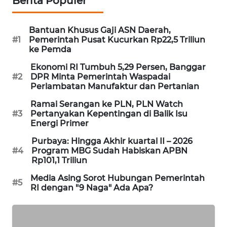
Berita Populer
PORTAL
KONSUMEN
Bantuan Khusus Gaji ASN Daerah,
#1
Pemerintah Pusat Kucurkan Rp22,5 Triliun
FORWAMKI
ke Pemda
Ekonomi RI Tumbuh 5,29 Persen, Banggar
ALPERKLINAS
#2
DPR Minta Pemerintah Waspadai
Perlambatan Manufaktur dan Pertanian
FORJASIDA
Ramai Serangan ke PLN, PLN Watch
#3
Pertanyakan Kepentingan di Balik Isu
Energi Primer
TAMBANG
NEWS
Purbaya: Hingga Akhir kuartal II – 2026
#4
Program MBG Sudah Habiskan APBN
Rp101,1 Triliun
SITUNGIR
NEWS
Media Asing Sorot Hubungan Pemerintah
#5
RI dengan "9 Naga" Ada Apa?
SIDIKALANG
NEWS