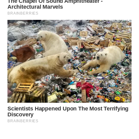
WAHANA
LISTRIK
WAHANA
TRAVEL
WAHANA
TV
WAHANANEWS
ID
WAHANANEWS
CO ID
WAHANANEWS
NET