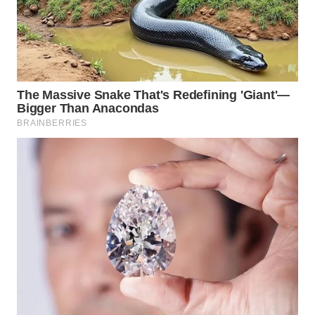
WN
MALUKU
WN
MALUT
WN
DAIRI
WN
DANAU
TOBA
WN
NIAS
WN
LANGKAT