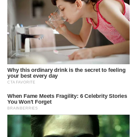
WN
TAPANULI
SELATAN
WN
TANJUNG
LESUNG
WN
KARO
WN
SIMALUNGUN
WN
LABUHANBATU
WN