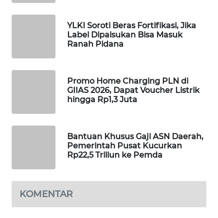
WAHANA
LISTRIK
YLKI Soroti Beras Fortifikasi, Jika
Label Dipalsukan Bisa Masuk
Ranah Pidana
WAHANA
TRAVEL
Promo Home Charging PLN di
WAHANA
GIIAS 2026, Dapat Voucher Listrik
TV
hingga Rp1,3 Juta
WAHANANEWS
ID
Bantuan Khusus Gaji ASN Daerah,
Pemerintah Pusat Kucurkan
Rp22,5 Triliun ke Pemda
WAHANANEWS
CO ID
KOMENTAR
WAHANANEWS
NET