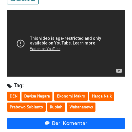
WN
SERAMBI
WN
JAMBI
WN
SULTRA
WN
NTB
Tag:
DEN
Devisa Negara
Ekonomi Makro
Harga Naik
WN
SULTENG
Prabowo Subianto
Rupiah
Wahananews
WN
Beri Komentar
SULBAR