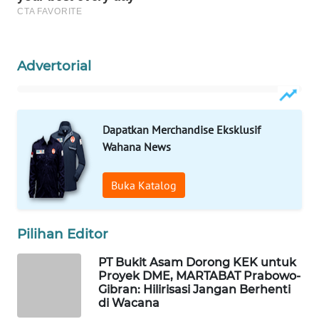
WN
NATUNA
Advertorial
WN
BINTAN
WN
Dapatkan Merchandise Eksklusif
MANDALIKA
Wahana News
WN
Buka Katalog
LIKUPANG
WN
Pilihan Editor
LABUANBAJO
PT Bukit Asam Dorong KEK untuk
Proyek DME, MARTABAT Prabowo-
WN
Gibran: Hilirisasi Jangan Berhenti
BORNEO
di Wacana