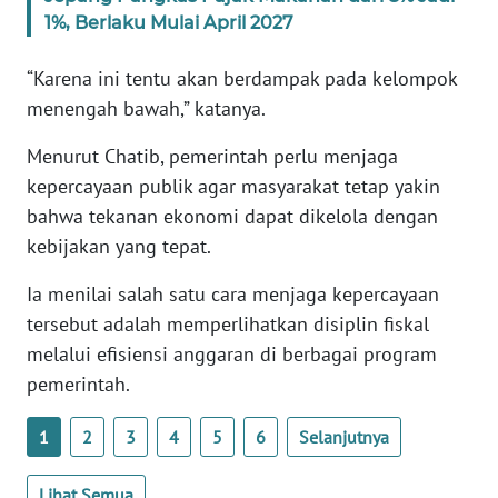
WN
1%, Berlaku Mulai April 2027
BANTEN
“Karena ini tentu akan berdampak pada kelompok
WN
menengah bawah,” katanya.
NTT
Menurut Chatib, pemerintah perlu menjaga
WN
kepercayaan publik agar masyarakat tetap yakin
KEPRI
bahwa tekanan ekonomi dapat dikelola dengan
kebijakan yang tepat.
WN
PAPUA
Ia menilai salah satu cara menjaga kepercayaan
tersebut adalah memperlihatkan disiplin fiskal
WN
melalui efisiensi anggaran di berbagai program
PAPUA
pemerintah.
BARAT
1
2
3
4
5
6
Selanjutnya
WN
RIAU
Lihat Semua