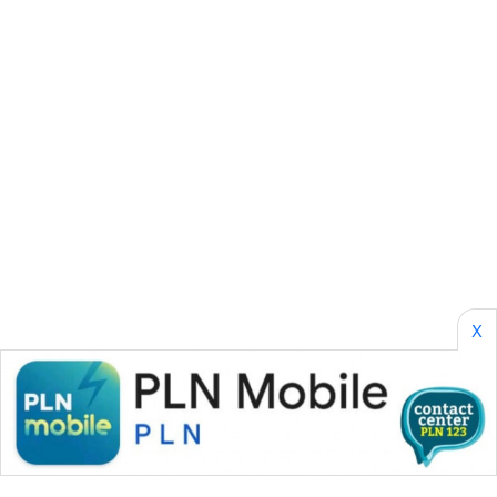
CILEUNGSI
NEWS
BERKAT
NEWS
BERAMPU
NEWS
ANUGERAH
NEWS
X
AKHLAK
ID
PERAPKI
NEWS