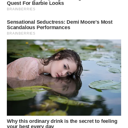
WN
PRIANGAN
TIMUR
WN
SEMARANG
WN
SOLO
WN
BOROBUDUR
WN
MADURA
WN
SURABAYA