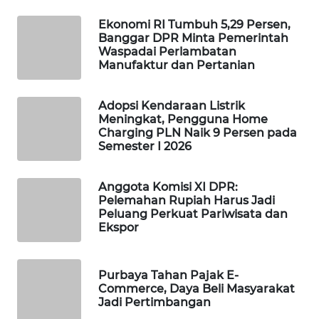
Wahana
Ekonomi RI Tumbuh 5,29 Persen,
Media
Banggar DPR Minta Pemerintah
Group
Waspadai Perlambatan
Manufaktur dan Pertanian
WAHANA
NEWS
Adopsi Kendaraan Listrik
Meningkat, Pengguna Home
WAHANA
Charging PLN Naik 9 Persen pada
TANI
Semester I 2026
WAHANA
Anggota Komisi XI DPR:
ADVOKAT
Pelemahan Rupiah Harus Jadi
Peluang Perkuat Pariwisata dan
Ekspor
WAHANA
INFRASTRUKTUR
Purbaya Tahan Pajak E-
WAHANA
Commerce, Daya Beli Masyarakat
Jadi Pertimbangan
KONSUMEN