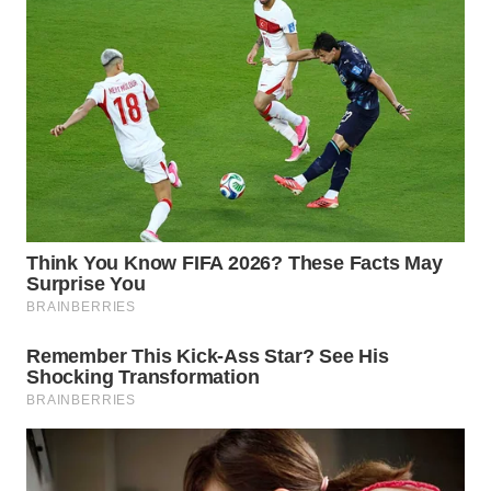
WN
MALUKU
WN
MALUT
WN
DAIRI
WN
DANAU
TOBA
WN
NIAS
WN
LANGKAT