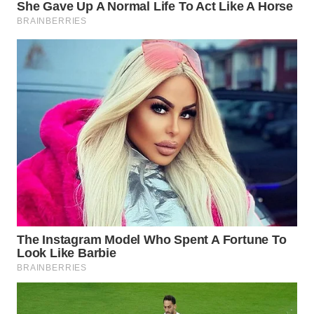
WN
KALTARA
WN
KALSEL
WN
KALTIM
WN
SULSEL
WN
GORONTALO
WN
SULUT