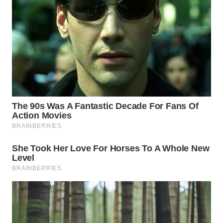
TAPANULI
TENGAH
WN DELI
SERDANG
WN
TEBING
TINGGI
WN
PAKPAK
WN
KARAWANG
WN
BEKASI