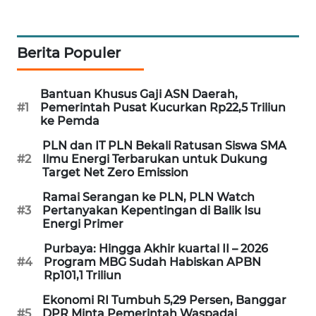
WAHANA
SPORT
Berita Populer
WAHANA
UMKM
Bantuan Khusus Gaji ASN Daerah,
#1
Pemerintah Pusat Kucurkan Rp22,5 Triliun
ke Pemda
WAHANA
SELEB
PLN dan IT PLN Bekali Ratusan Siswa SMA
#2
Ilmu Energi Terbarukan untuk Dukung
Target Net Zero Emission
WAHANA
PERSONA
Ramai Serangan ke PLN, PLN Watch
#3
Pertanyakan Kepentingan di Balik Isu
Energi Primer
WAHANA
OTOMOTIF
Purbaya: Hingga Akhir kuartal II – 2026
#4
Program MBG Sudah Habiskan APBN
Rp101,1 Triliun
WAHANA
HEALTH
Ekonomi RI Tumbuh 5,29 Persen, Banggar
#5
DPR Minta Pemerintah Waspadai