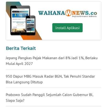
WN
BABEL
WN
Install Aplikasi
SUMBAR
WN
SUMSEL
Berita Terkait
Jepang Pangkas Pajak Makanan dari 8% Jadi 1%, Berlaku
WN
Mulai April 2027
BENGKULU
950 Dapur MBG Masuk Radar BGN, Tak Penuhi Standar
WN
Bisa Langsung Ditutup
LAMPUNG
Prabowo Sudah Panggil Sejumlah Calon Gubernur BI,
WN
Siapa Saja?
JATENG