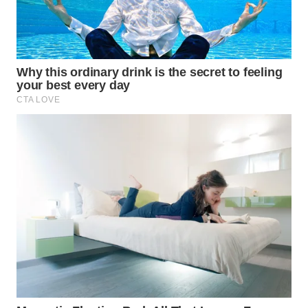
WN
SUMEDANG
WN
CIANJUR
WN
KEPULAUAN
SERIBU
WN
TANGERANG
WN
BINJAI
WN
CIREBON