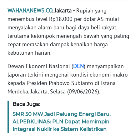
Informasi
WAHANANEWS.CO
, Jakarta -
Rupiah yang
INDEKS
menembus level Rp18.000 per dolar AS mulai
BERITA
menyalakan alarm baru bagi daya beli rakyat,
terutama kelompok menengah bawah yang paling
KONTAK
cepat merasakan dampak kenaikan harga
KAMI
kebutuhan harian.
INFO
Dewan Ekonomi Nasional (
DEN
) menyampaikan
IKLAN
laporan terkini mengenai kondisi ekonomi makro
kepada Presiden Prabowo Subianto di Istana
TENTANG
Merdeka, Jakarta, Selasa (09/06/2026).
KAMI
Baca Juga:
PEDOMAN
SMR 50 MW Jadi Peluang Energi Baru,
MEDIA
SIBER
ALPERKLINAS: PLN Dapat Memimpin
Integrasi Nuklir ke Sistem Kelistrikan
REDAKSI