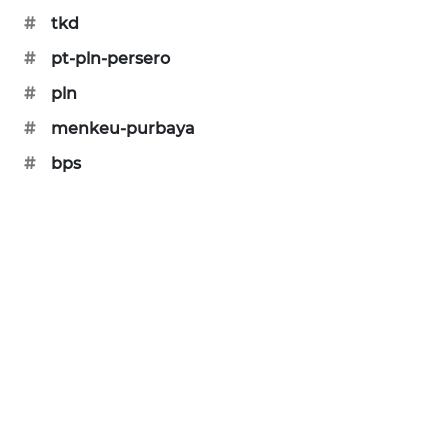
#
tkd
MAWAKA
ID
#
pt-pln-persero
#
pln
MARTABAT
#
menkeu-purbaya
NET
#
bps
PLN
WATCH
MKLI
LPKKI
LKKI
KOPEKLIN