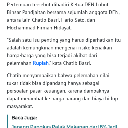
Pertemuan tersebut dihadiri Ketua DEN Luhut
Binsar Pandjaitan bersama sejumlah anggota DEN,
KARIR
antara lain Chatib Basri, Hario Seto, dan
Mochammad Firman Hidayat.
DISCLAIMER
“Salah satu isu penting yang harus diperhatikan itu
Wahana
adalah kemungkinan mengenai risiko kenaikan
News
Regional
harga-harga yang bisa terjadi akibat dari
pelemahan
Rupiah
,” kata Chatib Basri.
WN
Chatib menyampaikan bahwa pelemahan nilai
SUMUT
tukar tidak bisa dipandang hanya sebagai
persoalan pasar keuangan, karena dampaknya
WN
JAKARTA
dapat merambat ke harga barang dan biaya hidup
masyarakat.
WN
JABAR
Baca Juga:
Jepang Pangkas Pajak Makanan dari 8% Jadi