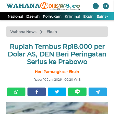
Nasional
Daerah
Polhukam
Kriminal
Ekuin
Sains-Te
WAHANA
Tutup
TV
Wahana News
Ekuin
NASIONAL
Rupiah Tembus Rp18.000 per
Dolar AS, DEN Beri Peringatan
DAERAH
Serius ke Prabowo
Heri Pamungkas - Ekuin
POLHUKAM
Rabu, 10 Juni 2026 - 00:20 WIB
KRIMINAL
EKUIN