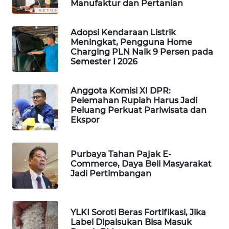
Manufaktur dan Pertanian
WAHANA
DESA
WISATA
Adopsi Kendaraan Listrik
Meningkat, Pengguna Home
Charging PLN Naik 9 Persen pada
LAPAK
Semester I 2026
WAHANA
Anggota Komisi XI DPR:
Wahana
Pelemahan Rupiah Harus Jadi
Network
Peluang Perkuat Pariwisata dan
Ekspor
KONSUMEN
LISTRIK
Purbaya Tahan Pajak E-
Commerce, Daya Beli Masyarakat
MASYARAKAT
Jadi Pertimbangan
KELISTRIKAN
WALINKI
YLKI Soroti Beras Fortifikasi, Jika
ID
Label Dipalsukan Bisa Masuk