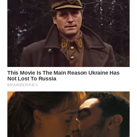
WN
MALUKU
WN
MALUT
WN
DAIRI
WN
DANAU
TOBA
WN
NIAS
WN
LANGKAT