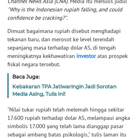
Channel News Asia (CNA)
. Media itu menulis judul
Informasi
"Why is the Indonesian rupiah falling, and could
INDEKS
confidence be cracking?"
.
BERITA
Dimuat bagaimana rupiah disebut menghadapi
tekanan baru, dan merosot ke level terendah
KONTAK
KAMI
sepanjang masa terhadap dolar AS, di tengah
meningkatnya kekhawatiran
investor
atas prospek
INFO
fiskal negara tersebut.
IKLAN
Baca Juga:
TENTANG
Kebakaran TPA Jatiwaringin Jadi Sorotan
KAMI
Media Asing, Tulis Ini!
PEDOMAN
"Nilai tukar rupiah telah melemah hingga sekitar
MEDIA
17.600 rupiah terhadap dolar AS, melampaui angka
SIBER
simbolis 17.000 yang telah lama dianggap pasar
sebagai ambang batas psikologis," tulis laman itu
REDAKSI