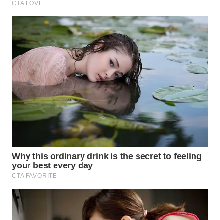
WN
NATUNA
WN
BINTAN
WN
MANDALIKA
WN
LIKUPANG
WN
LABUANBAJO
WN
BORNEO