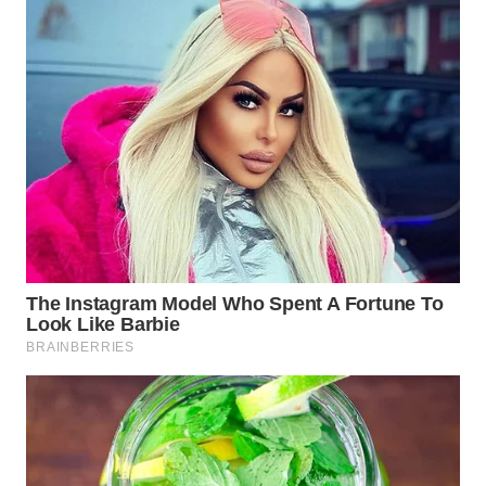
WN
SUMEDANG
WN
CIANJUR
WN
KEPULAUAN
SERIBU
WN
TANGERANG
WN
BINJAI
WN
CIREBON