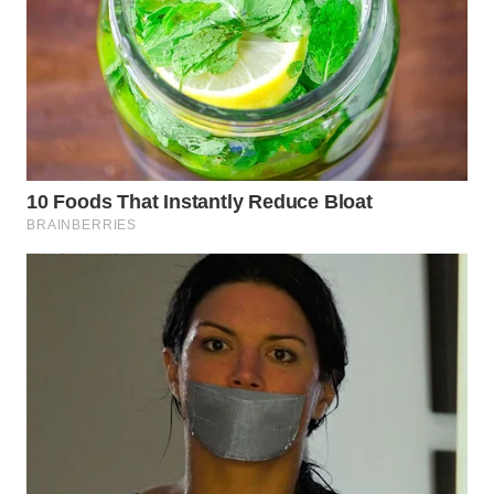
WN
INDRAMAYU
WN
KUNINGAN
WN
MAJALENGKA
WN
SUBANG
WN
SUKABUMI
WN
PURWAKARTA