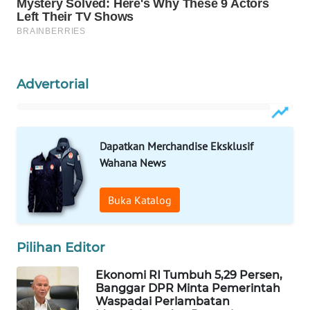
WAHANA
SPORT
WAHANA
Advertorial
UMKM
WAHANA
SELEB
Dapatkan Merchandise Eksklusif
Wahana News
WAHANA
PERSONA
Buka Katalog
WAHANA
OTOMOTIF
Pilihan Editor
WAHANA
Ekonomi RI Tumbuh 5,29 Persen,
HEALTH
Banggar DPR Minta Pemerintah
Waspadai Perlambatan