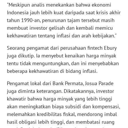
"Meskipun analis menekankan bahwa ekonomi
WN
BANTEN
Indonesia jauh lebih kuat daripada saat krisis akhir
tahun 1990-an, penurunan tajam tersebut masih
WN
membuat investor gelisah dan kembali memicu
NTT
kekhawatiran tentang inflasi dan arah kebijakan."
WN
Seorang pengamat dari perusahaan fintech Ebury
KEPRI
juga dikutip. Ia menyebut kenaikan harga minyak
tentu tidak menguntungkan, dan ini menyebabkan
WN
beberapa kekhawatiran di bidang inflasi.
PAPUA
Pengamat lokal dari Bank Permata, Josua Parade
WN
juga diminta keterangan. Dikatakannya, investor
PAPUA
khawatir bahwa harga minyak yang lebih tinggi
BARAT
akan meningkatkan biaya subsidi dan kompensasi,
melemahkan kredibilitas fiskal, mendorong imbal
WN
hasil obligasi lebih tinggi, dan membatasi ruang
RIAU