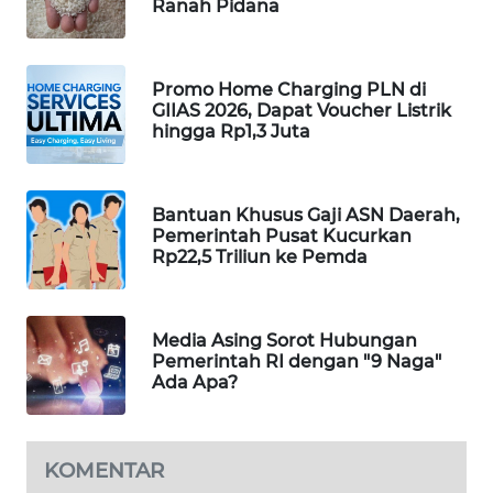
Ranah Pidana
MAWAKA
ID
Promo Home Charging PLN di
GIIAS 2026, Dapat Voucher Listrik
MARTABAT
hingga Rp1,3 Juta
NET
PLN
Bantuan Khusus Gaji ASN Daerah,
WATCH
Pemerintah Pusat Kucurkan
Rp22,5 Triliun ke Pemda
MKLI
Media Asing Sorot Hubungan
LPKKI
Pemerintah RI dengan "9 Naga"
Ada Apa?
LKKI
KOPEKLIN
KOMENTAR