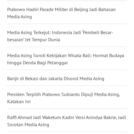
WN
Prabowo Hadiri Parade Militer di Beijing Jadi Bahasan
NUSANTARA
Media Asing
WN
Media Asing Terkejut: Indonesia Jadi ‘Pembeli Besar-
JOGJA
besaran’ Jet Tempur Dunia
WN
Media Asing Soroti Kebijakan Wisata Bali: Hormat Budaya
JATIM
hingga Denda Bagi Pelanggar
WN
Banjir di Bekasi dan Jakarta Disorot Media Asing
BALI
Presiden Terpilih Prabowo Subianto Dipuji Media Asing,
WN
Katakan Ini
KALBAR
Raffi Ahmad Jadi Waketum Kadin Versi Anindya Bakrie, Jadi
WN
Sorotan Media Asing
KALTENG