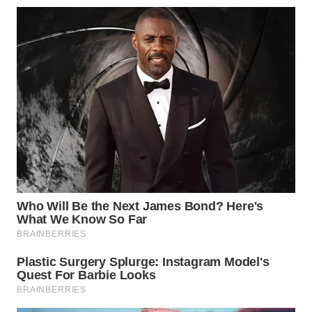
WN
BOGOR
WN
DEPOK
WN
TAPANULI
UTARA
WN
SAMOSIR
WN
PADANG
LAWAS