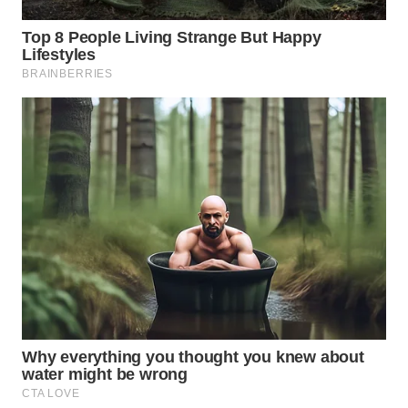
TAPANULI
TENGAH
WN DELI
SERDANG
WN
TEBING
TINGGI
WN
PAKPAK
WN
KARAWANG
WN
BEKASI