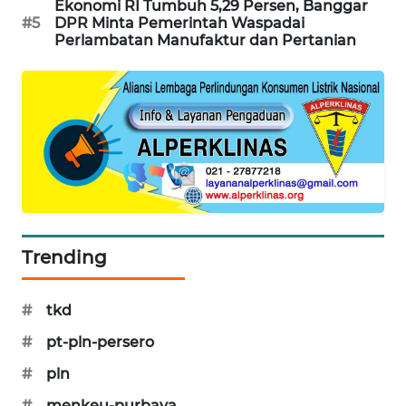
Ekonomi RI Tumbuh 5,29 Persen, Banggar
#5
DPR Minta Pemerintah Waspadai
SIBARAGAS
Perlambatan Manufaktur dan Pertanian
NEWS
METRO
SIANTAR
NEWS
METRO
MEDAN
NEWS
Trending
METRO
JAKARTA
NEWS
#
tkd
#
pt-pln-persero
KRT
NEWS
#
pln
#
menkeu-purbaya