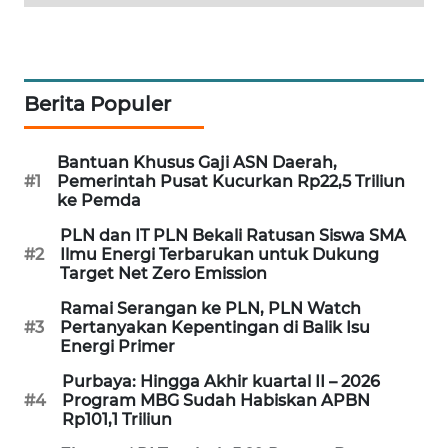
PORTAL
KONSUMEN
FORWAMKI
Berita Populer
ALPERKLINAS
Bantuan Khusus Gaji ASN Daerah,
#1
Pemerintah Pusat Kucurkan Rp22,5 Triliun
FORJASIDA
ke Pemda
PLN dan IT PLN Bekali Ratusan Siswa SMA
TAMBANG
#2
Ilmu Energi Terbarukan untuk Dukung
Target Net Zero Emission
NEWS
Ramai Serangan ke PLN, PLN Watch
SITUNGIR
#3
Pertanyakan Kepentingan di Balik Isu
Energi Primer
NEWS
Purbaya: Hingga Akhir kuartal II – 2026
#4
Program MBG Sudah Habiskan APBN
SIDIKALANG
Rp101,1 Triliun
NEWS