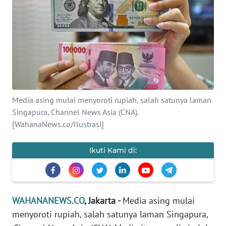
SAINS-TEKNO
KESEHATAN
INTERNASIONAL
SERBA-SERBI
Media asing mulai menyoroti rupiah, salah satunya laman
Singapura, Channel News Asia (CNA).
PENDIDIKAN
[WahanaNews.co/Ilustrasi]
OLAHRAGA
Ikuti Kami di:
OPINI
WAHANANEWS.CO
, Jakarta -
Media asing mulai
EDITORIAL
menyoroti rupiah, salah satunya laman Singapura,