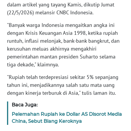
dalam artikel yang tayang Kamis, dikutip Jumat
(22/5/2026) melansir CNBC Indonesia.
KARIR
"Banyak warga Indonesia mengaitkan angka ini
DISCLAIMER
dengan Krisis Keuangan Asia 1998, ketika rupiah
runtuh, inflasi melonjak, bank-bank bangkrut, dan
Wahana
kerusuhan meluas akhirnya mengakhiri
News
Regional
pemerintahan mantan presiden Suharto selama
tiga dekade," klaimnya.
WN
"Rupiah telah terdepresiasi sekitar 5% sepanjang
SUMUT
tahun ini, menjadikannya salah satu mata uang
dengan kinerja terburuk di Asia," tulis laman itu.
WN
JAKARTA
Baca Juga:
Pelemahan Rupiah ke Dollar AS Disorot Media
WN
JABAR
China, Sebut Biang Keroknya