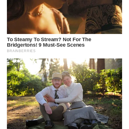
WN
TAPANULI
SELATAN
WN
TANJUNG
LESUNG
WN
KARO
WN
SIMALUNGUN
WN
LABUHANBATU
WN