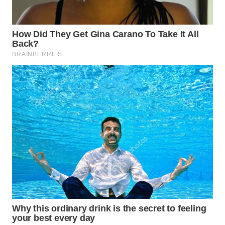
WN
PRIANGAN
TIMUR
WN
SEMARANG
WN
SOLO
WN
BOROBUDUR
WN
MADURA
WN
SURABAYA