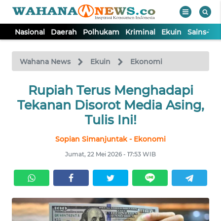
Nasional
Daerah
Polhukam
Kriminal
Ekuin
Sains-Te
WAHANA
Tutup
TV
Wahana News
Ekuin
Ekonomi
NASIONAL
Rupiah Terus Menghadapi
Tekanan Disorot Media Asing,
DAERAH
Tulis Ini!
Sopian Simanjuntak - Ekonomi
POLHUKAM
Jumat, 22 Mei 2026 - 17:53 WIB
KRIMINAL
EKUIN