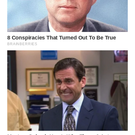
WAHANA
LISTRIK
WAHANA
TRAVEL
WAHANA
TV
WAHANANEWS
ID
WAHANANEWS
CO ID
WAHANANEWS
NET