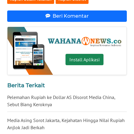
WN
BABEL
Beri Komentar
WN
SUMBAR
WN
Install Aplikasi
SUMSEL
WN
BENGKULU
Berita Terkait
Pelemahan Rupiah ke Dollar AS Disorot Media China,
WN
LAMPUNG
Sebut Biang Keroknya
WN
Media Asing Sorot Jakarta, Kejahatan Hingga Nilai Rupiah
JATENG
Anjlok Jadi Berkah