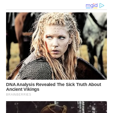
WN
KALTARA
WN
KALSEL
WN
KALTIM
WN
SULSEL
WN
GORONTALO
WN
SULUT