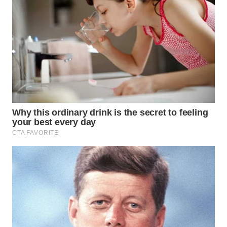
Wahana
Media
Group
WAHANA
NEWS
WAHANA
TANI
WAHANA
ADVOKAT
WAHANA
INFRASTRUKTUR
WAHANA
KONSUMEN