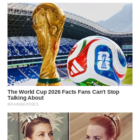
WN
TAPANULI
SELATAN
WN
TANJUNG
LESUNG
WN
KARO
WN
SIMALUNGUN
WN
LABUHANBATU
WN