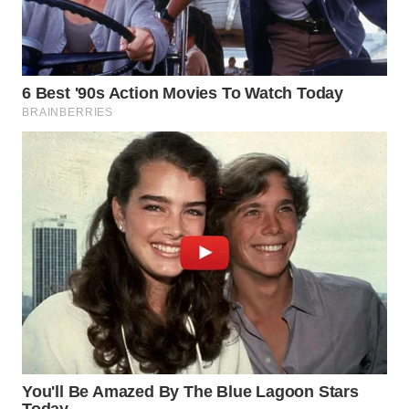
WN
BOGOR
WN
DEPOK
WN
TAPANULI
UTARA
WN
SAMOSIR
WN
PADANG
LAWAS