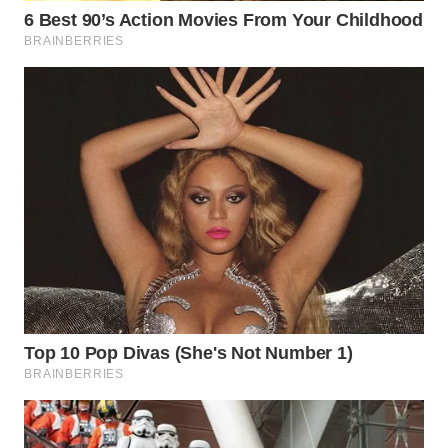
WN
NATUNA
WN
BINTAN
WN
MANDALIKA
WN
LIKUPANG
WN
LABUANBAJO
WN
BORNEO