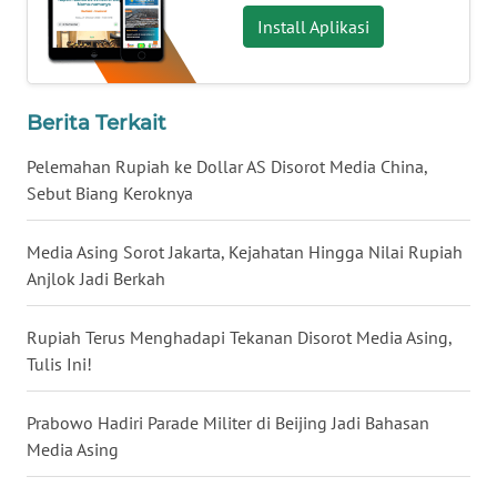
Install Aplikasi
WN
BABEL
WN
Berita Terkait
SUMBAR
Pelemahan Rupiah ke Dollar AS Disorot Media China,
Sebut Biang Keroknya
WN
SUMSEL
Media Asing Sorot Jakarta, Kejahatan Hingga Nilai Rupiah
Anjlok Jadi Berkah
WN
BENGKULU
Rupiah Terus Menghadapi Tekanan Disorot Media Asing,
WN
Tulis Ini!
LAMPUNG
Prabowo Hadiri Parade Militer di Beijing Jadi Bahasan
WN
Media Asing
JATENG