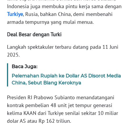
Indonesia juga membuka pintu kerja sama dengan
Turkiye
, Rusia, bahkan China, demi membenahi
KARIR
armada tempurnya yang mulai menua.
DISCLAIMER
Deal Besar dengan Turki
Wahana
Langkah spektakuler terbaru datang pada 11 Juni
News
2025.
Regional
Baca Juga:
WN
Pelemahan Rupiah ke Dollar AS Disorot Media
SUMUT
China, Sebut Biang Keroknya
WN
Presiden RI Prabowo Subianto menandatangani
JAKARTA
kontrak pembelian 48 unit jet tempur generasi
kelima KAAN dari Turkiye senilai sekitar 10 miliar
WN
JABAR
dolar AS atau Rp 162 triliun.