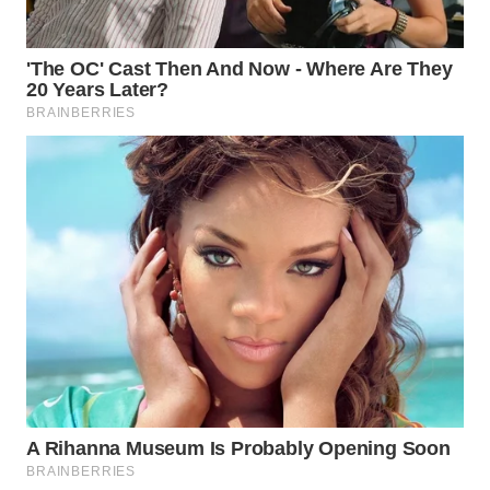
WN
MALUKU
WN
MALUT
WN
DAIRI
WN
DANAU
TOBA
WN
NIAS
WN
LANGKAT