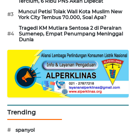
Tercium, 6 Ribu PNS Akan Dipecat
PORTAL
Muncul Petisi Tolak Wali Kota Muslim New
KONSUMEN
#3
York City Tembus 70.000, Soal Apa?
Tragedi KM Mutiara Sentosa 2 di Perairan
FORWAMKI
#4
Sumenep, Empat Penumpang Meninggal
Dunia
ALPERKLINAS
FORJASIDA
TAMBANG
NEWS
SITUNGIR
NEWS
Trending
SIDIKALANG
NEWS
#
spanyol