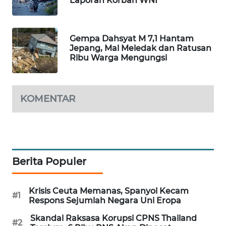
Laporan Korban WNI
MAWAKA
ID
Gempa Dahsyat M 7,1 Hantam
Jepang, Mal Meledak dan Ratusan
MARTABAT
Ribu Warga Mengungsi
NET
PLN
KOMENTAR
WATCH
MKLI
LPKKI
Berita Populer
LKKI
Krisis Ceuta Memanas, Spanyol Kecam
#1
Respons Sejumlah Negara Uni Eropa
KOPEKLIN
Skandal Raksasa Korupsi CPNS Thailand
#2