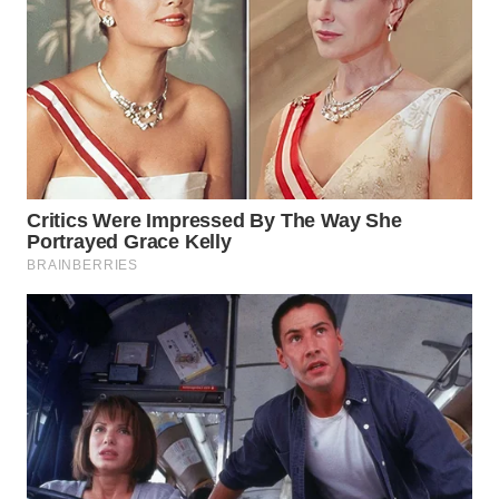
TAPANULI
TENGAH
WN DELI
SERDANG
WN
TEBING
TINGGI
WN
PAKPAK
WN
KARAWANG
WN
BEKASI