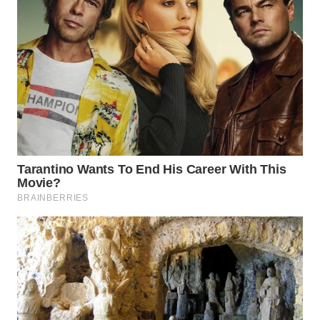
WN
INDRAMAYU
WN
KUNINGAN
WN
MAJALENGKA
WN
SUBANG
WN
SUKABUMI
WN
PURWAKARTA