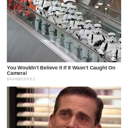
Wahana
Media
Group
WAHANA
NEWS
WAHANA
TANI
WAHANA
ADVOKAT
WAHANA
INFRASTRUKTUR
WAHANA
KONSUMEN