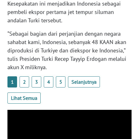
Kesepakatan ini menjadikan Indonesia sebagai
WN
pembeli ekspor pertama jet tempur siluman
BANTEN
andalan Turki tersebut.
WN
“Sebagai bagian dari perjanjian dengan negara
NTT
sahabat kami, Indonesia, sebanyak 48 KAAN akan
diproduksi di Turkiye dan diekspor ke Indonesia,”
WN
KEPRI
tulis Presiden Turki Recep Tayyip Erdogan melalui
akun X miliknya.
WN
PAPUA
1
2
3
4
5
Selanjutnya
WN
Lihat Semua
PAPUA
BARAT
WN
RIAU