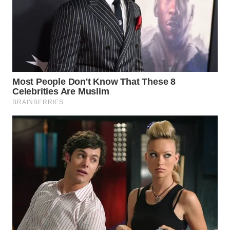
WN
KALTARA
WN
KALSEL
WN
KALTIM
WN
SULSEL
WN
GORONTALO
WN
SULUT