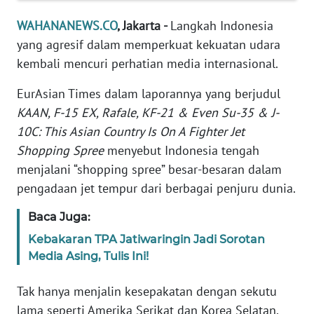
Informasi
WAHANANEWS.CO
, Jakarta -
Langkah Indonesia
INDEKS
yang agresif dalam memperkuat kekuatan udara
BERITA
kembali mencuri perhatian media internasional.
KONTAK
EurAsian Times dalam laporannya yang berjudul
KAMI
KAAN, F-15 EX, Rafale, KF-21 & Even Su-35 & J-
10C: This Asian Country Is On A Fighter Jet
INFO
Shopping Spree
menyebut Indonesia tengah
IKLAN
menjalani “shopping spree” besar-besaran dalam
pengadaan jet tempur dari berbagai penjuru dunia.
TENTANG
KAMI
Baca Juga:
Kebakaran TPA Jatiwaringin Jadi Sorotan
PEDOMAN
Media Asing, Tulis Ini!
MEDIA
SIBER
Tak hanya menjalin kesepakatan dengan sekutu
lama seperti Amerika Serikat dan Korea Selatan,
REDAKSI