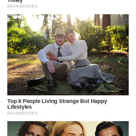
WN
SUMEDANG
WN
CIANJUR
WN
KEPULAUAN
SERIBU
WN
TANGERANG
WN
BINJAI
WN
CIREBON