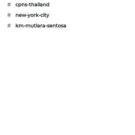
#
cpns-thailand
SIBARAGAS
NEWS
#
new-york-city
#
km-mutiara-sentosa
METRO
SIANTAR
NEWS
METRO
MEDAN
NEWS
METRO
JAKARTA
NEWS
KRT
NEWS