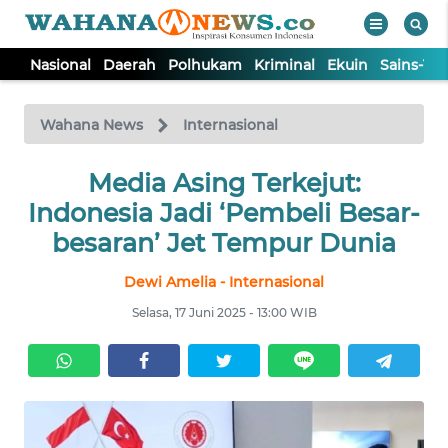
Nasional
Daerah
Polhukam
Kriminal
Ekuin
Sains-Te
WAHANA
Tutup
TV
Wahana News
Internasional
NASIONAL
Media Asing Terkejut:
Indonesia Jadi ‘Pembeli Besar-
DAERAH
besaran’ Jet Tempur Dunia
Dewi Amelia - Internasional
POLHUKAM
Selasa, 17 Juni 2025 - 13:00 WIB
KRIMINAL
EKUIN