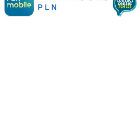
WAHANA MEDIA GROUP
|
|
|
WAHANA NEWS co
WAHANA TANI
WAHANA ADVOKAT
|
|
WAHANA INFRASTRUKTUR
WAHANA KONSUMEN
|
|
|
WAHANA LISTRIK
WAHANA TRAVEL
WAHANA TV
|
|
|
WAHANANEWS id
WAHANANEWS CO ID
WAHANANEWS NET
|
|
|
WAHANA SPORT ID
Wahana UMKM
Wahana Seleb
|
|
|
Wahana Persona
Wahana Otomotif
Wahana Health