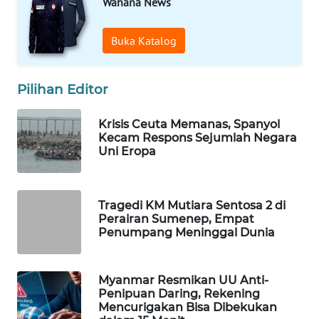
Wahana News
WAHANA
SPORT
Buka Katalog
WAHANA
UMKM
Pilihan Editor
WAHANA
Krisis Ceuta Memanas, Spanyol
Kecam Respons Sejumlah Negara
SELEB
Uni Eropa
WAHANA
PERSONA
Tragedi KM Mutiara Sentosa 2 di
Perairan Sumenep, Empat
WAHANA
Penumpang Meninggal Dunia
OTOMOTIF
Myanmar Resmikan UU Anti-
WAHANA
Penipuan Daring, Rekening
HEALTH
Mencurigakan Bisa Dibekukan