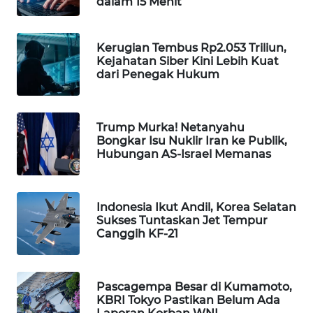
dalam 15 Menit
WAHANA
DESA
WISATA
Kerugian Tembus Rp2.053 Triliun,
Kejahatan Siber Kini Lebih Kuat
dari Penegak Hukum
LAPAK
WAHANA
Trump Murka! Netanyahu
Wahana
Bongkar Isu Nuklir Iran ke Publik,
Network
Hubungan AS-Israel Memanas
KONSUMEN
LISTRIK
Indonesia Ikut Andil, Korea Selatan
Sukses Tuntaskan Jet Tempur
MASYARAKAT
Canggih KF-21
KELISTRIKAN
WALINKI
Pascagempa Besar di Kumamoto,
ID
KBRI Tokyo Pastikan Belum Ada