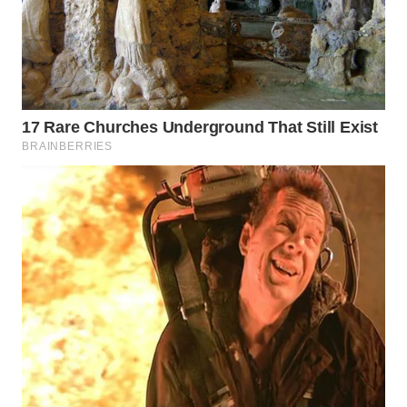
WN
PRIANGAN
TIMUR
WN
SEMARANG
WN
SOLO
WN
BOROBUDUR
WN
MADURA
WN
SURABAYA