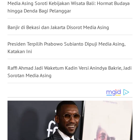
Media Asing Soroti Kebijakan Wisata Bali: Hormat Budaya
WN
hingga Denda Bagi Pelanggar
NUSANTARA
Banjir di Bekasi dan Jakarta Disorot Media Asing
WN
JOGJA
Presiden Terpilih Prabowo Subianto Dipuji Media Asing,
Katakan Ini
WN
JATIM
Raffi Ahmad Jadi Waketum Kadin Versi Anindya Bakrie, Jadi
Sorotan Media Asing
WN
BALI
WN
KALBAR
WN
KALTENG