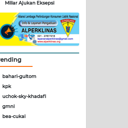
Miliar Ajukan Eksepsi
rending
bahari-gultom
kpk
uchok-sky-khadafi
gmni
bea-cukai