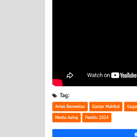
BABEL
WN
SUMBAR
WN
SUMSEL
WN
BENGKULU
WN
LAMPUNG
Tag:
Anies Baswedan
Ganjar Mahfud
Gugat
WN
JATENG
Media Asing
Pemilu 2024
WN