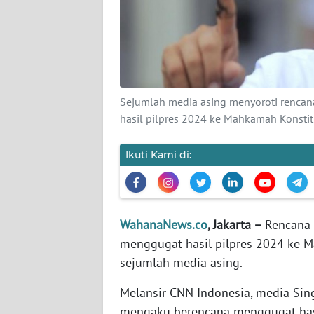
KARIR
DISCLAIMER
Wahana
News
Sejumlah media asing menyoroti rencan
Regional
hasil pilpres 2024 ke Mahkamah Konsti
WN
Ikuti Kami di:
SUMUT
WN
JAKARTA
WahanaNews.co
, Jakarta –
Rencana 
menggugat hasil pilpres 2024 ke 
WN
JABAR
sejumlah media asing.
Melansir CNN Indonesia, media Si
WN
mengaku berencana menggugat hasi
BANTEN