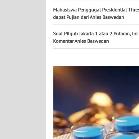
KALTARA
Mahasiswa Penggugat Presidential Thre
dapat Pujian dari Anies Baswedan
WN
KALSEL
Soal Pilgub Jakarta 1 atau 2 Putaran, Ini
WN
Komentar Anies Baswedan
KALTIM
WN
SULSEL
WN
GORONTALO
WN
SULUT
WN
MALUKU