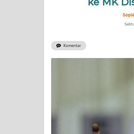
ke MK Di
INDEKS
BERITA
Sopia
Sabtu
KONTAK
KAMI
Komentar
INFO
IKLAN
TENTANG
KAMI
PEDOMAN
MEDIA
SIBER
REDAKSI