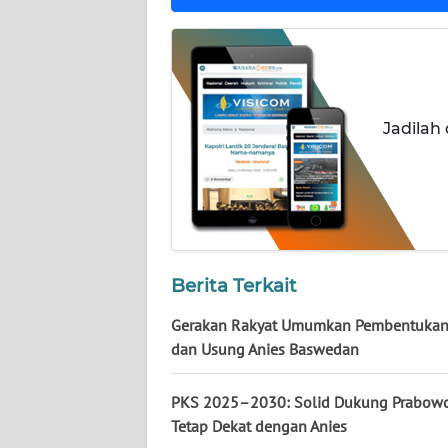
NUSANTARA
WN
JOGJA
Jadilah
WN
JATIM
WN
BALI
WN
Berita Terkait
KALBAR
Gerakan Rakyat Umumkan Pembentukan 
dan Usung Anies Baswedan
WN
KALTENG
PKS 2025–2030: Solid Dukung Prabowo
Tetap Dekat dengan Anies
WN