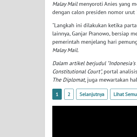
Malay Mail
menyoroti Anies yang me
SERAMBI
dengan calon presiden nomor urut 
WN
"Langkah ini dilakukan ketika part
JAMBI
lainnya, Ganjar Pranowo, bersiap m
pemerintah menjelang hari pemungu
WN
Malay Mail.
SULTRA
Dalam artikel berjudul "Indonesia's
WN
Constitutional Court",
portal analisi
NTB
The Diplomat,
juga mewartakan hal
WN
1
2
Selanjutnya
Lihat Sem
SULTENG
WN
SULBAR
WN