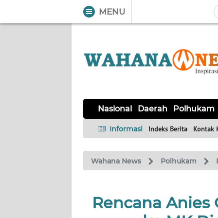
MENU
WAHANA
Tutup
TV
NASIONAL
DAERAH
POLHUKAM
KRIMINAL
EKUIN
SAINS-
KESEHATAN
INTERNASIONAL
Nasional
Daerah
Polhukam
TEKNO
Informasi
Indeks Berita
Kontak 
SERBA-
PENDIDIKAN
OLAHRAGA
OPINI
SERBI
Wahana News
Polhukam
EDITORIAL
Rencana Anies G
Informasi