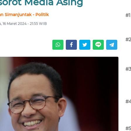
sorot Media Asing
n Simanjuntak - Politik
#1
, 16 Maret 2024 - 21:55 WIB
#
#
#
#