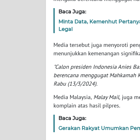
Baca Juga:
WN
Minta Data, Kemenhut Pertanya
NTT
Legal
WN
Media tersebut juga menyoroti pen
KEPRI
menunjukkan kemenangan signifika
WN
"Calon presiden Indonesia Anies 
PAPUA
berencana menggugat Mahkamah Konst
Rabu (13/3/2024).
WN
PAPUA
Media Malaysia,
Malay Mail,
juga me
BARAT
komplain atas hasil pilpres.
WN
Baca Juga:
RIAU
Gerakan Rakyat Umumkan Pemb
WN