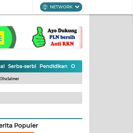
NETWORK
al
Serba-serbi
Pendidikan
Olahraga
Opini
Editoria
Disclaimer
erita Populer