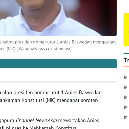
a calon presiden nomor urut 1 Anies Baswedan menggugat
tusi (MK). [WahanaNews.co/Istimewa]
T
#
#
calon presiden nomor urut 1 Anies Baswedan
#
Mahkamah Konstitusi (MK) mendapat sorotan
#
#
ngapura
Channel NewsAsia
mewartakan Anies
l pilpres ke Mahkamah Konstitusi.