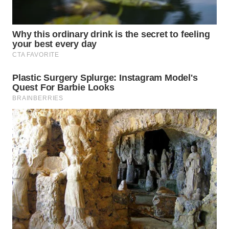
WN
PRIANGAN
TIMUR
WN
SEMARANG
WN
SOLO
WN
BOROBUDUR
WN
MADURA
WN
SURABAYA