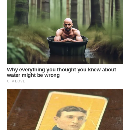
WN
TAPANULI
SELATAN
WN
TANJUNG
LESUNG
WN
KARO
WN
SIMALUNGUN
WN
LABUHANBATU
WN