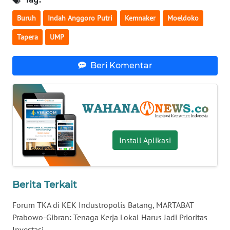
WN
Buruh
Indah Anggoro Putri
Kemnaker
Moeldoko
BABEL
Tapera
UMP
WN
SUMBAR
Beri Komentar
WN
SUMSEL
WN
BENGKULU
Install Aplikasi
WN
LAMPUNG
Berita Terkait
Forum TKA di KEK Industropolis Batang, MARTABAT
WN
JATENG
Prabowo-Gibran: Tenaga Kerja Lokal Harus Jadi Prioritas
Investasi