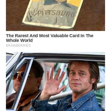
TAPANULI
TENGAH
WN DELI
SERDANG
WN
TEBING
TINGGI
WN
PAKPAK
WN
KARAWANG
WN
BEKASI