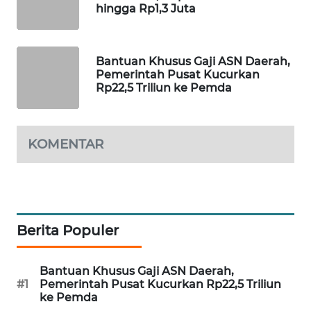
hingga Rp1,3 Juta
MAWAKA
ID
Bantuan Khusus Gaji ASN Daerah,
Pemerintah Pusat Kucurkan
MARTABAT
Rp22,5 Triliun ke Pemda
NET
PLN
WATCH
KOMENTAR
MKLI
LPKKI
Berita Populer
LKKI
Bantuan Khusus Gaji ASN Daerah,
#1
Pemerintah Pusat Kucurkan Rp22,5 Triliun
KOPEKLIN
ke Pemda