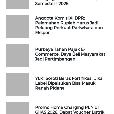
Semester I 2026
WAHANA
DESA
WISATA
Anggota Komisi XI DPR:
Pelemahan Rupiah Harus Jadi
Peluang Perkuat Pariwisata dan
LAPAK
Ekspor
WAHANA
Wahana
Purbaya Tahan Pajak E-
Network
Commerce, Daya Beli Masyarakat
Jadi Pertimbangan
KONSUMEN
LISTRIK
YLKI Soroti Beras Fortifikasi, Jika
Label Dipalsukan Bisa Masuk
MASYARAKAT
Ranah Pidana
KELISTRIKAN
WALINKI
Promo Home Charging PLN di
ID
GIIAS 2026, Dapat Voucher Listrik