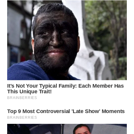
Wahana
Media
Group
WAHANA
NEWS
WAHANA
TANI
WAHANA
ADVOKAT
WAHANA
INFRASTRUKTUR
WAHANA
KONSUMEN