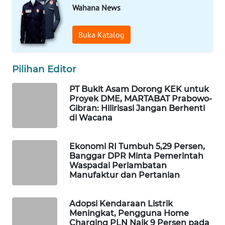
Wahana News
WAHANA
SPORT
Buka Katalog
WAHANA
UMKM
Pilihan Editor
WAHANA
PT Bukit Asam Dorong KEK untuk
SELEB
Proyek DME, MARTABAT Prabowo-
Gibran: Hilirisasi Jangan Berhenti
di Wacana
WAHANA
PERSONA
Ekonomi RI Tumbuh 5,29 Persen,
Banggar DPR Minta Pemerintah
WAHANA
Waspadai Perlambatan
OTOMOTIF
Manufaktur dan Pertanian
WAHANA
Adopsi Kendaraan Listrik
HEALTH
Meningkat, Pengguna Home
Charging PLN Naik 9 Persen pada