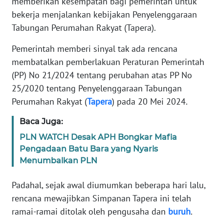
memberikan kesempatan bagi pemerintah untuk
Informasi
bekerja menjalankan kebijakan Penyelenggaraan
INDEKS
Tabungan Perumahan Rakyat (Tapera).
BERITA
Pemerintah memberi sinyal tak ada rencana
membatalkan pemberlakuan Peraturan Pemerintah
KONTAK
KAMI
(PP) No 21/2024 tentang perubahan atas PP No
25/2020 tentang Penyelenggaraan Tabungan
INFO
Perumahan Rakyat (
Tapera
) pada 20 Mei 2024.
IKLAN
Baca Juga:
TENTANG
PLN WATCH Desak APH Bongkar Mafia
KAMI
Pengadaan Batu Bara yang Nyaris
Menumbalkan PLN
PEDOMAN
MEDIA
Padahal, sejak awal diumumkan beberapa hari lalu,
SIBER
rencana mewajibkan Simpanan Tapera ini telah
ramai-ramai ditolak oleh pengusaha dan
buruh
.
REDAKSI