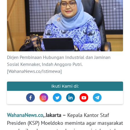
SAINS-TEKNO
KESEHATAN
INTERNASIONAL
SERBA-SERBI
Dirjen Pembinaan Hubungan Industrial dan Jaminan
Sosial Kemnaker, Indah Anggoro Putri.
PENDIDIKAN
[WahanaNews.co/Istimewa]
OLAHRAGA
Ikuti Kami di:
OPINI
WahanaNews.co
, Jakarta –
Kepala Kantor Staf
EDITORIAL
Presiden (KSP) Moeldoko meminta agar masyarakat