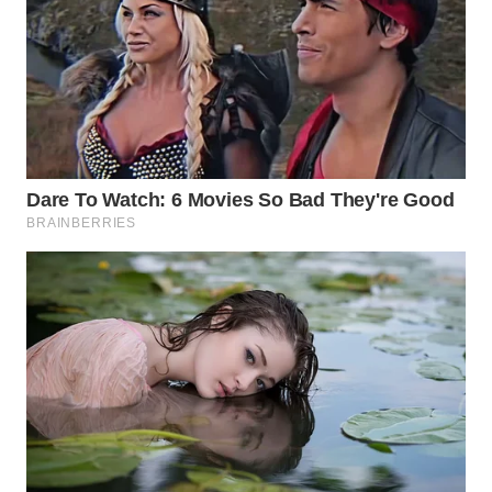
WN
INDRAMAYU
WN
KUNINGAN
WN
MAJALENGKA
WN
SUBANG
WN
SUKABUMI
WN
PURWAKARTA