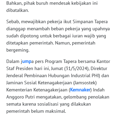
Bahkan, pihak buruh mendesak kebijakan ini
dibatalkan.
KARIR
Sebab, mewajibkan pekerja ikut Simpanan Tapera
DISCLAIMER
dianggap menambah beban pekerja yang upahnya
sudah dipotong untuk berbagai iuran wajib yang
Wahana
ditetapkan pemerintah. Namun, pemerintah
News
bergeming.
Regional
Dalam j
ump
a pers Program Tapera bersama Kantor
WN
Staf Presiden hari ini, Jumat (31/5/2024), Direktur
SUMUT
Jenderal Pembinaan Hubungan Industrial PHI) dan
Jaminan Sosial Ketenagakerjaan (Jamsostek)
WN
JAKARTA
Kementerian Ketenagakerjaan (
Kemnaker
) Indah
Anggoro Putri mengatakan, gelombang penolakan
WN
semata karena sosialisasi yang dilakukan
JABAR
pemerintah belum maksimal.