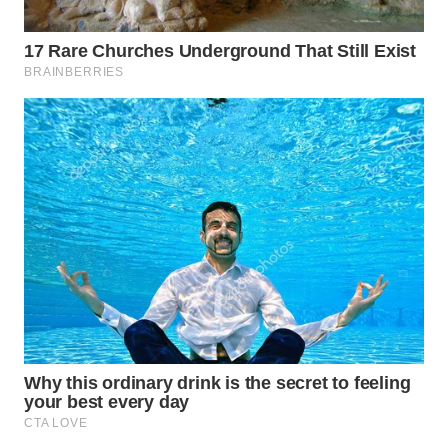
WN
NATUNA
WN
BINTAN
WN
MANDALIKA
WN
LIKUPANG
WN
LABUANBAJO
WN
BORNEO