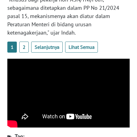
sebagaimana ditetapkan dalam PP No 21/2024
WN
pasal 15, mekanismenya akan diatur dalam
SERAMBI
Peraturan Menteri di bidang urusan
ketenagakerjaan," ujar Indah.
WN
JAMBI
1
2
Selanjutnya
Lihat Semua
WN
SULTRA
WN
NTB
WN
SULTENG
WN
SULBAR
Tag: