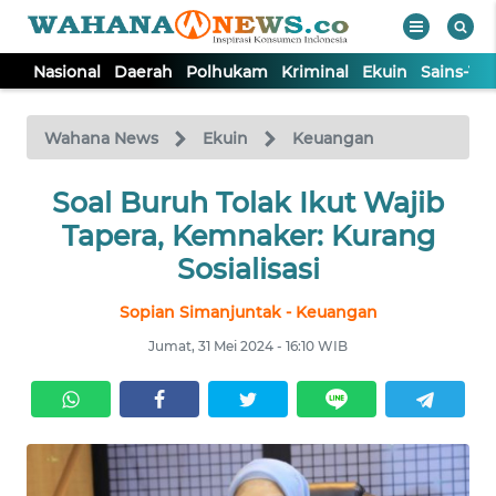
Nasional
Daerah
Polhukam
Kriminal
Ekuin
Sains-Te
WAHANA
Tutup
TV
Wahana News
Ekuin
Keuangan
NASIONAL
Soal Buruh Tolak Ikut Wajib
Tapera, Kemnaker: Kurang
DAERAH
Sosialisasi
Sopian Simanjuntak - Keuangan
POLHUKAM
Jumat, 31 Mei 2024 - 16:10 WIB
KRIMINAL
EKUIN