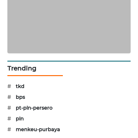
SIBARAGAS
NEWS
METRO
SIANTAR
NEWS
METRO
MEDAN
Trending
NEWS
#
tkd
METRO
JAKARTA
#
bps
NEWS
#
pt-pln-persero
#
pln
KRT
NEWS
#
menkeu-purbaya