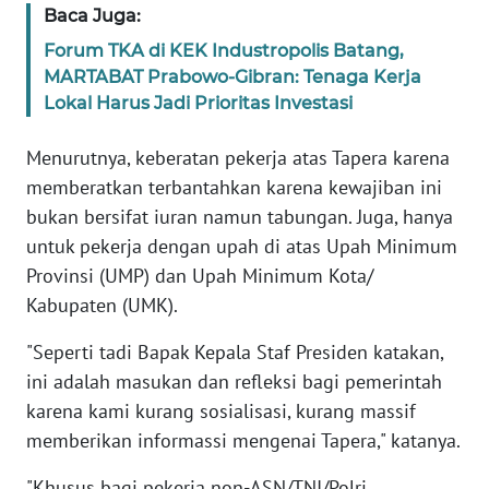
Baca Juga:
WN
BANTEN
Forum TKA di KEK Industropolis Batang,
MARTABAT Prabowo-Gibran: Tenaga Kerja
WN
Lokal Harus Jadi Prioritas Investasi
NTT
Menurutnya, keberatan pekerja atas Tapera karena
WN
memberatkan terbantahkan karena kewajiban ini
KEPRI
bukan bersifat iuran namun tabungan. Juga, hanya
untuk pekerja dengan upah di atas Upah Minimum
WN
Provinsi (UMP) dan Upah Minimum Kota/
PAPUA
Kabupaten (UMK).
WN
"Seperti tadi Bapak Kepala Staf Presiden katakan,
PAPUA
ini adalah masukan dan refleksi bagi pemerintah
BARAT
karena kami kurang sosialisasi, kurang massif
memberikan informassi mengenai Tapera," katanya.
WN
RIAU
"Khusus bagi pekerja non-ASN/TNI/Polri,