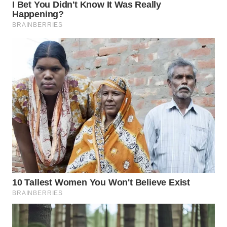
WN
MALUKU
WN
MALUT
WN
DAIRI
WN
DANAU
TOBA
WN
NIAS
WN
LANGKAT