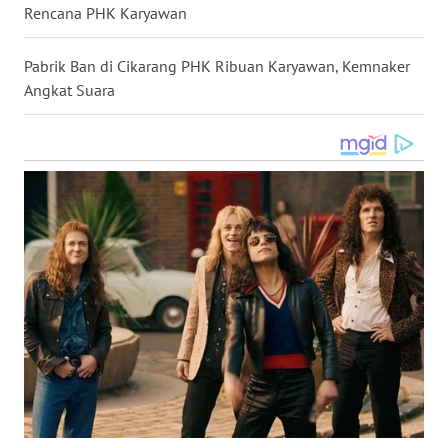
Rencana PHK Karyawan
WN
KALTARA
Pabrik Ban di Cikarang PHK Ribuan Karyawan, Kemnaker
Angkat Suara
WN
KALSEL
WN
KALTIM
WN
SULSEL
WN
GORONTALO
WN
SULUT