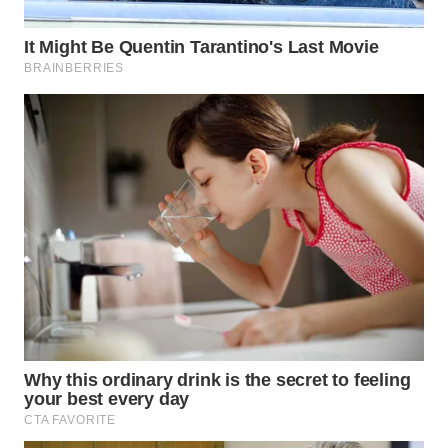
WN
BOGOR
WN
DEPOK
WN
TAPANULI
UTARA
WN
SAMOSIR
WN
PADANG
LAWAS