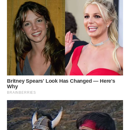
WN
SUMEDANG
WN
CIANJUR
WN
KEPULAUAN
SERIBU
WN
TANGERANG
WN
BINJAI
WN
CIREBON