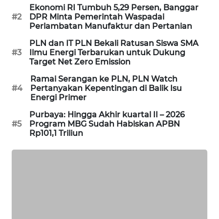
Ekonomi RI Tumbuh 5,29 Persen, Banggar
PORTAL
#2
DPR Minta Pemerintah Waspadai
KONSUMEN
Perlambatan Manufaktur dan Pertanian
PLN dan IT PLN Bekali Ratusan Siswa SMA
FORWAMKI
#3
Ilmu Energi Terbarukan untuk Dukung
Target Net Zero Emission
ALPERKLINAS
Ramai Serangan ke PLN, PLN Watch
#4
Pertanyakan Kepentingan di Balik Isu
Energi Primer
FORJASIDA
Purbaya: Hingga Akhir kuartal II – 2026
#5
Program MBG Sudah Habiskan APBN
TAMBANG
Rp101,1 Triliun
NEWS
SITUNGIR
NEWS
SIDIKALANG
NEWS