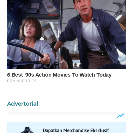
WAHANA
LISTRIK
WAHANA
TRAVEL
WAHANA
TV
WAHANANEWS
ID
WAHANANEWS
CO ID
Advertorial
WAHANANEWS
NET
Dapatkan Merchandise Eksklusif