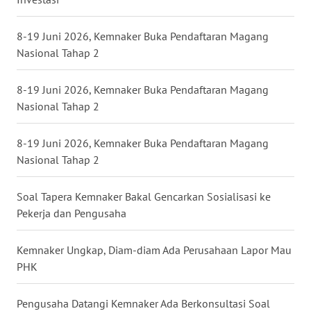
WN
NUSANTARA
8-19 Juni 2026, Kemnaker Buka Pendaftaran Magang
Nasional Tahap 2
WN
JOGJA
8-19 Juni 2026, Kemnaker Buka Pendaftaran Magang
Nasional Tahap 2
WN
JATIM
8-19 Juni 2026, Kemnaker Buka Pendaftaran Magang
Nasional Tahap 2
WN
BALI
Soal Tapera Kemnaker Bakal Gencarkan Sosialisasi ke
Pekerja dan Pengusaha
WN
KALBAR
Kemnaker Ungkap, Diam-diam Ada Perusahaan Lapor Mau
PHK
WN
KALTENG
Pengusaha Datangi Kemnaker Ada Berkonsultasi Soal