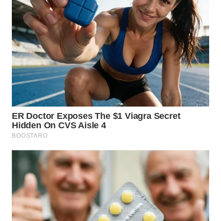
WN
MALUKU
WN
MALUT
WN
DAIRI
WN
DANAU
TOBA
WN
NIAS
WN
LANGKAT