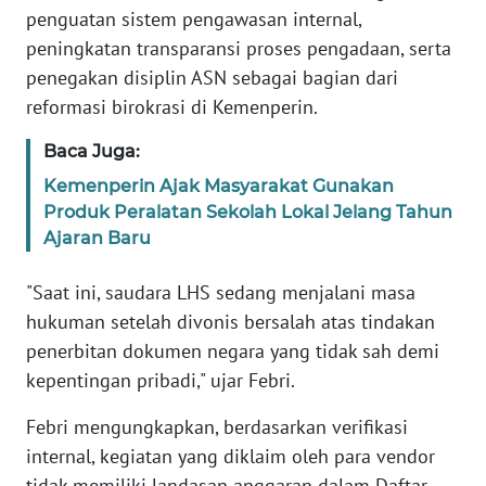
penguatan sistem pengawasan internal,
WN
BANTEN
peningkatan transparansi proses pengadaan, serta
penegakan disiplin ASN sebagai bagian dari
WN
reformasi birokrasi di Kemenperin.
NTT
Baca Juga:
WN
Kemenperin Ajak Masyarakat Gunakan
KEPRI
Produk Peralatan Sekolah Lokal Jelang Tahun
Ajaran Baru
WN
PAPUA
"Saat ini, saudara LHS sedang menjalani masa
hukuman setelah divonis bersalah atas tindakan
WN
penerbitan dokumen negara yang tidak sah demi
PAPUA
kepentingan pribadi," ujar Febri.
BARAT
Febri mengungkapkan, berdasarkan verifikasi
WN
internal, kegiatan yang diklaim oleh para vendor
RIAU
tidak memiliki landasan anggaran dalam Daftar