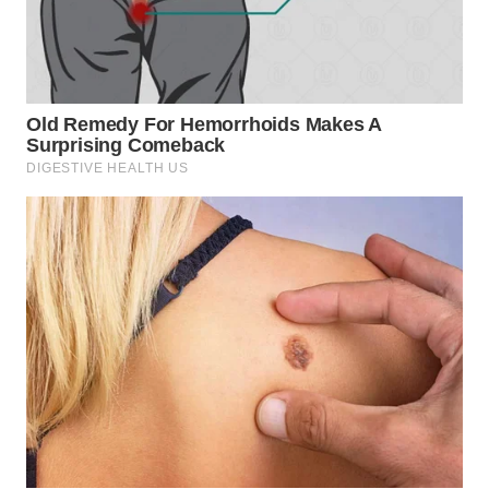
WN
INDRAMAYU
WN
KUNINGAN
WN
MAJALENGKA
WN
SUBANG
WN
SUKABUMI
WN
PURWAKARTA