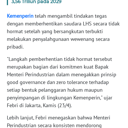
3,56 Triliun pada 2029
KARIR
Kemenperin
telah mengambil tindakan tegas
dengan memberhentikan saudara LHS secara tidak
DISCLAIMER
hormat setelah yang bersangkutan terbukti
melakukan penyalahgunaan wewenang secara
Wahana
pribadi.
News
Regional
"Langkah pemberhentian tidak hormat tersebut
merupakan bagian dari komitmen kuat Bapak
WN
Menteri Perindustrian dalam menegakkan prinsip
SUMUT
good governance dan zero tolerance terhadap
setiap bentuk pelanggaran hukum maupun
WN
JAKARTA
penyimpangan di lingkungan Kemenperin," ujar
Febri di Jakarta, Kamis (23/4).
WN
Lebih lanjut, Febri menegaskan bahwa Menteri
JABAR
Perindustrian secara konsisten mendorong