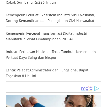
Rokok Sumbang Rp226 Triliun
WN
KALTARA
Kemenperin Perkuat Ekosistem Industri Susu Nasional,
Dorong Kemandirian dan Peningkatan Gizi Masyarakat
WN
KALSEL
Kemenperin Percepat Transformasi Digital Industri
Manufaktur Lewat Pendampingan PIDI 4.0
WN
KALTIM
Industri Perhiasan Nasional Terus Tumbuh, Kemenperin
Perkuat Daya Saing dan Ekspor
WN
SULSEL
Lantik Pejabat Administrator dan Fungsional Bupati
Tegaskan 8 Hal Ini
WN
GORONTALO
WN
SULUT