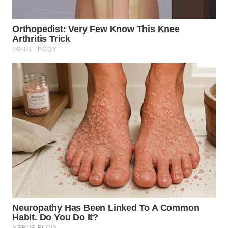
TAPANULI
TENGAH
WN DELI
SERDANG
WN
TEBING
TINGGI
WN
PAKPAK
WN
KARAWANG
WN
BEKASI