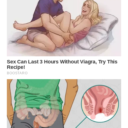
WN
SUMEDANG
WN
CIANJUR
WN
KEPULAUAN
SERIBU
WN
TANGERANG
WN
BINJAI
WN
CIREBON