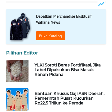
WAHANA
SPORT
Dapatkan Merchandise Eksklusif
Wahana News
WAHANA
UMKM
Buka Katalog
WAHANA
SELEB
Pilihan Editor
WAHANA
YLKI Soroti Beras Fortifikasi, Jika
PERSONA
Label Dipalsukan Bisa Masuk
Ranah Pidana
WAHANA
OTOMOTIF
Bantuan Khusus Gaji ASN Daerah,
Pemerintah Pusat Kucurkan
WAHANA
Rp22,5 Triliun ke Pemda
HEALTH