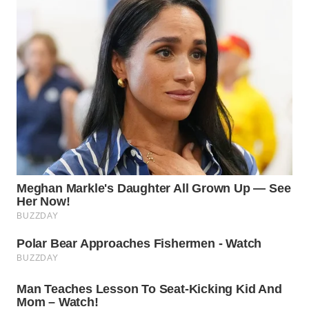
WN
NATUNA
WN
BINTAN
WN
MANDALIKA
WN
LIKUPANG
WN
LABUANBAJO
WN
BORNEO