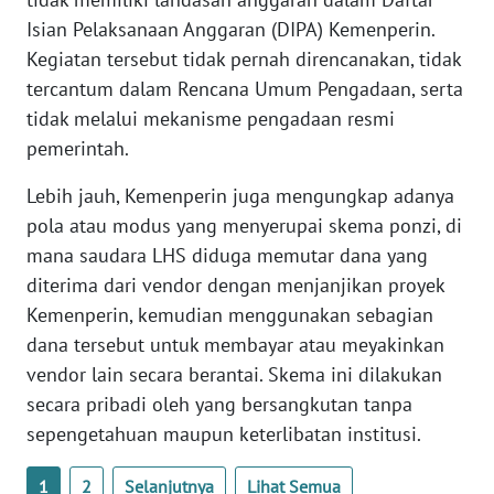
Isian Pelaksanaan Anggaran (DIPA) Kemenperin.
WN
Kegiatan tersebut tidak pernah direncanakan, tidak
SERAMBI
tercantum dalam Rencana Umum Pengadaan, serta
tidak melalui mekanisme pengadaan resmi
WN
JAMBI
pemerintah.
Lebih jauh, Kemenperin juga mengungkap adanya
WN
SULTRA
pola atau modus yang menyerupai skema ponzi, di
mana saudara LHS diduga memutar dana yang
WN
diterima dari vendor dengan menjanjikan proyek
NTB
Kemenperin, kemudian menggunakan sebagian
dana tersebut untuk membayar atau meyakinkan
WN
vendor lain secara berantai. Skema ini dilakukan
SULTENG
secara pribadi oleh yang bersangkutan tanpa
sepengetahuan maupun keterlibatan institusi.
WN
SULBAR
1
2
Selanjutnya
Lihat Semua