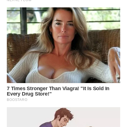
WN
BOGOR
WN
DEPOK
WN
TAPANULI
UTARA
WN
SAMOSIR
WN
PADANG
LAWAS