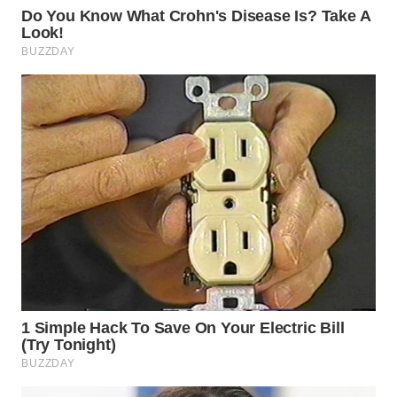
WN
PRIANGAN
TIMUR
WN
SEMARANG
WN
SOLO
WN
BOROBUDUR
WN
MADURA
WN
SURABAYA