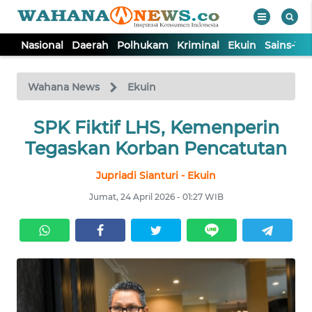
Nasional
Daerah
Polhukam
Kriminal
Ekuin
Sains-Te
WAHANA
Tutup
TV
Wahana News
Ekuin
NASIONAL
SPK Fiktif LHS, Kemenperin
Tegaskan Korban Pencatutan
DAERAH
Jupriadi Sianturi - Ekuin
Jumat, 24 April 2026 - 01:27 WIB
POLHUKAM
KRIMINAL
EKUIN