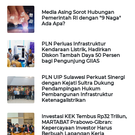
WAHANA
Media Asing Sorot Hubungan
DESA
Pemerintah RI dengan "9 Naga"
WISATA
Ada Apa?
LAPAK
WAHANA
PLN Perluas Infrastruktur
Kendaraan Listrik, Hadirkan
Diskon Tambah Daya 50 Persen
Wahana
bagi Pengunjung GIIAS
Network
PLN UIP Sulawesi Perkuat Sinergi
KONSUMEN
dengan Kejati Sultra Dukung
LISTRIK
Pendampingan Hukum
Pembangunan Infrastruktur
Ketenagalistrikan
MASYARAKAT
KELISTRIKAN
Investasi KEK Tembus Rp32 Triliun,
MARTABAT Prabowo-Gibran:
WALINKI
Kepercayaan Investor Harus
ID
Berbuah Lapangan Kerja