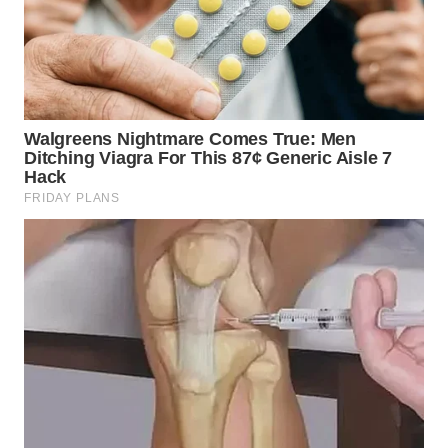
WN
TAPANULI
SELATAN
WN
TANJUNG
LESUNG
WN
KARO
WN
SIMALUNGUN
WN
LABUHANBATU
WN