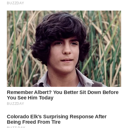
Wahana
Media
Group
WAHANA
NEWS
WAHANA
TANI
WAHANA
ADVOKAT
WAHANA
INFRASTRUKTUR
WAHANA
KONSUMEN