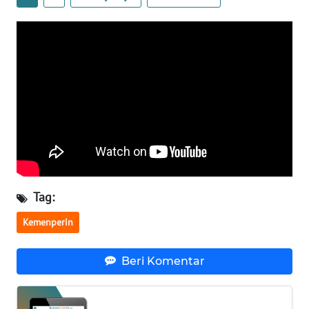
WN
BABEL
WN
SUMBAR
WN
SUMSEL
WN
BENGKULU
Tag:
Kemenperin
WN
LAMPUNG
Beri Komentar
WN
JATENG