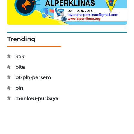
SIBARAGAS
NEWS
METRO
SIANTAR
Trending
NEWS
#
kek
METRO
MEDAN
#
plta
NEWS
#
pt-pln-persero
METRO
#
pln
JAKARTA
#
menkeu-purbaya
NEWS
KRT
NEWS