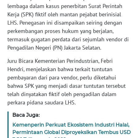
Informasi
lembaga dalam kasus penerbitan Surat Perintah
Kerja (SPK) fiktif oleh mantan pejabat berinisial
INDEKS
LHS. Penegasan ini disampaikan seiring dengan
BERITA
perkembangan proses hukum yang berjalan,
KONTAK
termasuk gugatan perdata dari sejumlah vendor di
KAMI
Pengadilan Negeri (PN) Jakarta Selatan.
Juru Bicara Kementerian Perindustrian, Febri
INFO
IKLAN
Hendri, menjelaskan bahwa terkait tuntutan
pembayaran dari para vendor, perlu diketahui
TENTANG
bahwa SPK yang menjadi dasar tuntutan tersebut
KAMI
telah dinyatakan fiktif oleh pengadilan dalam
perkara pidana saudara LHS.
PEDOMAN
MEDIA
Baca Juga:
SIBER
Kemenperin Perkuat Ekosistem Industri Halal,
Permintaan Global Diproyeksikan Tembus USD
REDAKSI