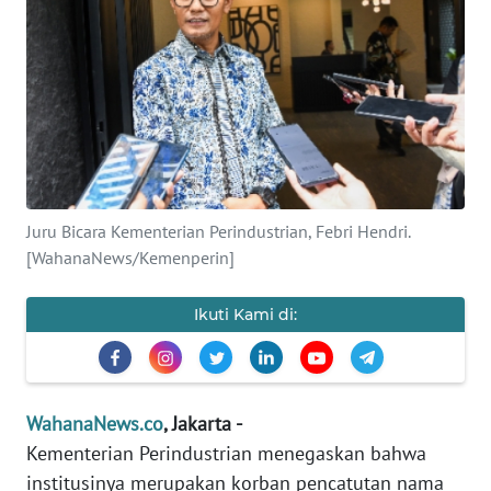
SAINS-TEKNO
KESEHATAN
INTERNASIONAL
SERBA-SERBI
Juru Bicara Kementerian Perindustrian, Febri Hendri.
PENDIDIKAN
[WahanaNews/Kemenperin]
Ikuti Kami di:
OLAHRAGA
OPINI
WahanaNews.co
, Jakarta -
EDITORIAL
Kementerian Perindustrian menegaskan bahwa
institusinya merupakan korban pencatutan nama