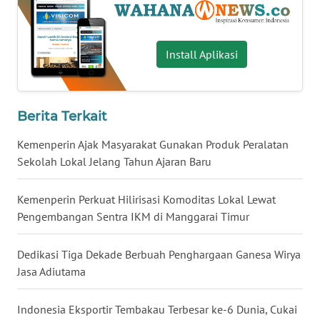
WN
NUSANTARA
Install Aplikasi
WN
JOGJA
Berita Terkait
WN
JATIM
Kemenperin Ajak Masyarakat Gunakan Produk Peralatan
Sekolah Lokal Jelang Tahun Ajaran Baru
WN
BALI
Kemenperin Perkuat Hilirisasi Komoditas Lokal Lewat
Pengembangan Sentra IKM di Manggarai Timur
WN
KALBAR
Dedikasi Tiga Dekade Berbuah Penghargaan Ganesa Wirya
Jasa Adiutama
WN
KALTENG
Indonesia Eksportir Tembakau Terbesar ke-6 Dunia, Cukai