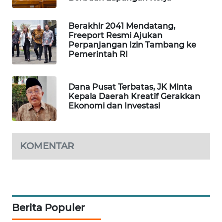
MAWAKA
Berakhir 2041 Mendatang,
ID
Freeport Resmi Ajukan
Perpanjangan Izin Tambang ke
MARTABAT
Pemerintah RI
NET
Dana Pusat Terbatas, JK Minta
PLN
Kepala Daerah Kreatif Gerakkan
WATCH
Ekonomi dan Investasi
MKLI
KOMENTAR
LPKKI
LKKI
KOPEKLIN
Berita Populer