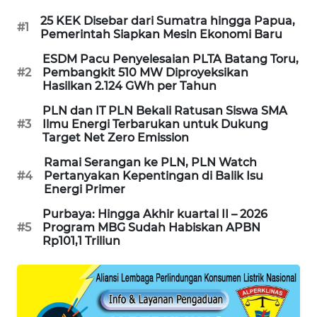
PORTAL
25 KEK Disebar dari Sumatra hingga Papua,
#1
KONSUMEN
Pemerintah Siapkan Mesin Ekonomi Baru
ESDM Pacu Penyelesaian PLTA Batang Toru,
FORWAMKI
#2
Pembangkit 510 MW Diproyeksikan
Hasilkan 2.124 GWh per Tahun
ALPERKLINAS
PLN dan IT PLN Bekali Ratusan Siswa SMA
#3
Ilmu Energi Terbarukan untuk Dukung
Target Net Zero Emission
FORJASIDA
Ramai Serangan ke PLN, PLN Watch
#4
Pertanyakan Kepentingan di Balik Isu
TAMBANG
Energi Primer
NEWS
Purbaya: Hingga Akhir kuartal II – 2026
#5
Program MBG Sudah Habiskan APBN
SITUNGIR
Rp101,1 Triliun
NEWS
SIDIKALANG
NEWS