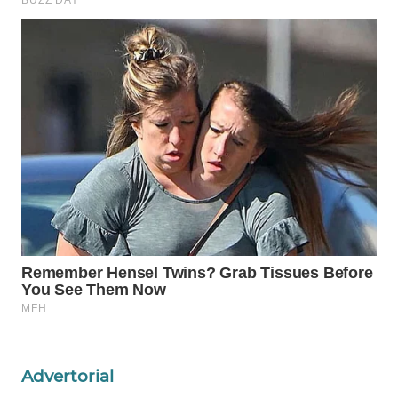
WAHANA
LISTRIK
WAHANA
TRAVEL
WAHANA
TV
WAHANANEWS
ID
WAHANANEWS
CO ID
WAHANANEWS
NET
Advertorial