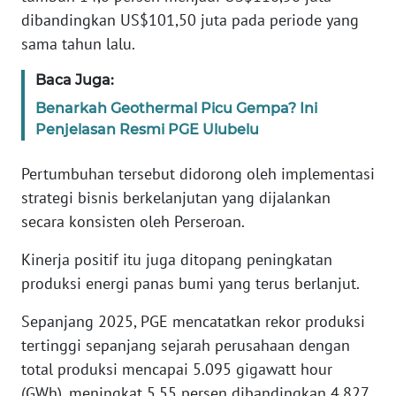
WN
dibandingkan US$101,50 juta pada periode yang
BANTEN
sama tahun lalu.
WN
Baca Juga:
NTT
Benarkah Geothermal Picu Gempa? Ini
Penjelasan Resmi PGE Ulubelu
WN
KEPRI
Pertumbuhan tersebut didorong oleh implementasi
strategi bisnis berkelanjutan yang dijalankan
WN
secara konsisten oleh Perseroan.
PAPUA
Kinerja positif itu juga ditopang peningkatan
WN
produksi energi panas bumi yang terus berlanjut.
PAPUA
BARAT
Sepanjang 2025, PGE mencatatkan rekor produksi
tertinggi sepanjang sejarah perusahaan dengan
WN
total produksi mencapai 5.095 gigawatt hour
RIAU
(GWh), meningkat 5,55 persen dibandingkan 4.827