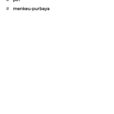
SIBARAGAS
#
menkeu-purbaya
NEWS
METRO
SIANTAR
NEWS
METRO
MEDAN
NEWS
METRO
JAKARTA
NEWS
KRT
NEWS