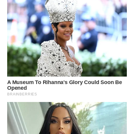
WN
INDRAMAYU
WN
KUNINGAN
WN
MAJALENGKA
WN
SUBANG
WN
SUKABUMI
WN
PURWAKARTA