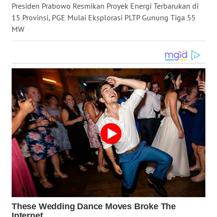
Presiden Prabowo Resmikan Proyek Energi Terbarukan di
WN
15 Provinsi, PGE Mulai Eksplorasi PLTP Gunung Tiga 55
KALTARA
MW
WN
KALSEL
WN
KALTIM
WN
SULSEL
WN
GORONTALO
WN
SULUT