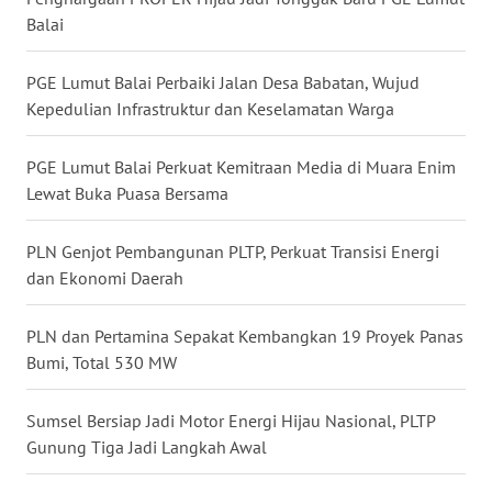
Balai
WN
NUSANTARA
PGE Lumut Balai Perbaiki Jalan Desa Babatan, Wujud
Kepedulian Infrastruktur dan Keselamatan Warga
WN
JOGJA
PGE Lumut Balai Perkuat Kemitraan Media di Muara Enim
WN
Lewat Buka Puasa Bersama
JATIM
PLN Genjot Pembangunan PLTP, Perkuat Transisi Energi
WN
dan Ekonomi Daerah
BALI
PLN dan Pertamina Sepakat Kembangkan 19 Proyek Panas
WN
Bumi, Total 530 MW
KALBAR
Sumsel Bersiap Jadi Motor Energi Hijau Nasional, PLTP
WN
Gunung Tiga Jadi Langkah Awal
KALTENG