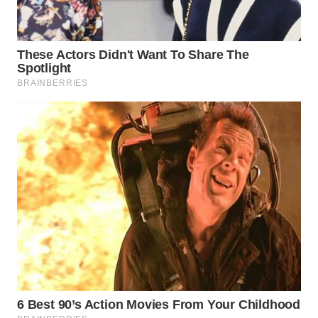
WN
NATUNA
WN
BINTAN
WN
MANDALIKA
WN
LIKUPANG
WN
LABUANBAJO
WN
BORNEO