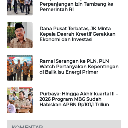
Perpanjangan Izin Tambang ke
WAHANA
Pemerintah RI
DESA
WISATA
Dana Pusat Terbatas, JK Minta
LAPAK
Kepala Daerah Kreatif Gerakkan
WAHANA
Ekonomi dan Investasi
Wahana
Network
Ramai Serangan ke PLN, PLN
Watch Pertanyakan Kepentingan
di Balik Isu Energi Primer
KONSUMEN
LISTRIK
Purbaya: Hingga Akhir kuartal II –
MASYARAKAT
2026 Program MBG Sudah
KELISTRIKAN
Habiskan APBN Rp101,1 Triliun
WALINKI
ID
KOMENTAR