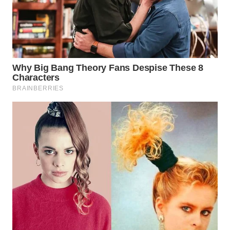
TAPANULI
TENGAH
WN DELI
SERDANG
WN
TEBING
TINGGI
WN
PAKPAK
WN
KARAWANG
WN
BEKASI