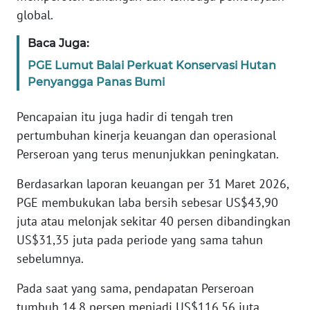
global.
KARIR
Baca Juga:
PGE Lumut Balai Perkuat Konservasi Hutan
DISCLAIMER
Penyangga Panas Bumi
Wahana
Pencapaian itu juga hadir di tengah tren
News
Regional
pertumbuhan kinerja keuangan dan operasional
Perseroan yang terus menunjukkan peningkatan.
WN
SUMUT
Berdasarkan laporan keuangan per 31 Maret 2026,
PGE membukukan laba bersih sebesar US$43,90
WN
juta atau melonjak sekitar 40 persen dibandingkan
JAKARTA
US$31,35 juta pada periode yang sama tahun
sebelumnya.
WN
JABAR
Pada saat yang sama, pendapatan Perseroan
tumbuh 14,8 persen menjadi US$116,56 juta