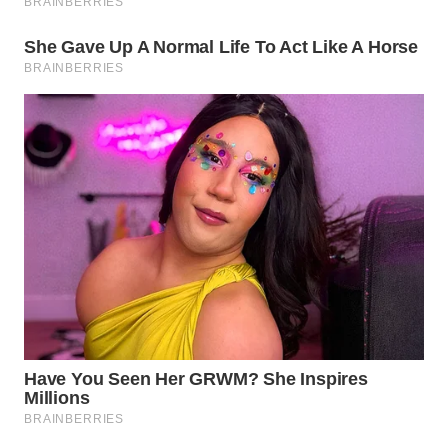
Wahana
Media
Group
WAHANA
NEWS
WAHANA
TANI
WAHANA
ADVOKAT
WAHANA
INFRASTRUKTUR
WAHANA
KONSUMEN