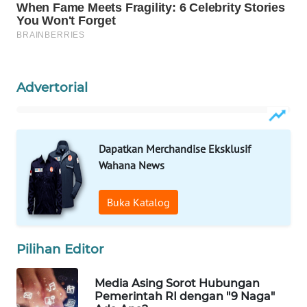
WAHANA
LISTRIK
WAHANA
TRAVEL
Advertorial
WAHANA
TV
Dapatkan Merchandise Eksklusif
Wahana News
WAHANANEWS
ID
Buka Katalog
WAHANANEWS
CO ID
Pilihan Editor
WAHANANEWS
Media Asing Sorot Hubungan
NET
Pemerintah RI dengan "9 Naga"