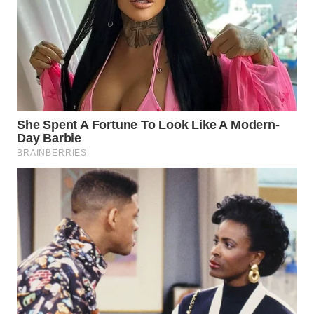
WN
PRIANGAN
TIMUR
WN
SEMARANG
WN
SOLO
WN
BOROBUDUR
WN
MADURA
WN
SURABAYA