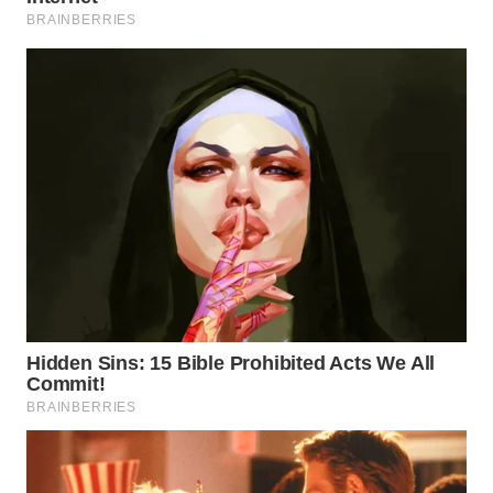
WN
MALUKU
WN
MALUT
WN
DAIRI
WN
DANAU
TOBA
WN
NIAS
WN
LANGKAT