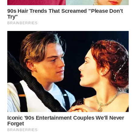
WN
BOGOR
WN
DEPOK
WN
TAPANULI
UTARA
WN
SAMOSIR
WN
PADANG
LAWAS