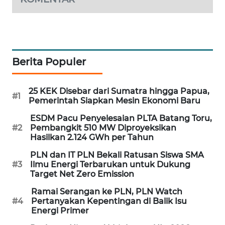
MAWAKA
ID
MARTABAT
Berita Populer
NET
25 KEK Disebar dari Sumatra hingga Papua,
PLN
#1
Pemerintah Siapkan Mesin Ekonomi Baru
WATCH
ESDM Pacu Penyelesaian PLTA Batang Toru,
#2
Pembangkit 510 MW Diproyeksikan
MKLI
Hasilkan 2.124 GWh per Tahun
PLN dan IT PLN Bekali Ratusan Siswa SMA
LPKKI
#3
Ilmu Energi Terbarukan untuk Dukung
Target Net Zero Emission
LKKI
Ramai Serangan ke PLN, PLN Watch
#4
Pertanyakan Kepentingan di Balik Isu
KOPEKLIN
Energi Primer