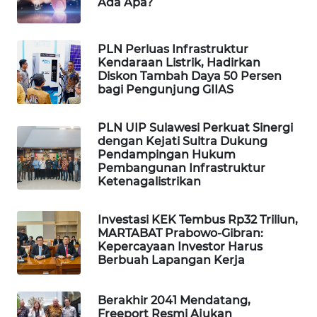
Ada Apa?
WAHANA
SPORT
PLN Perluas Infrastruktur
Kendaraan Listrik, Hadirkan
WAHANA
Diskon Tambah Daya 50 Persen
UMKM
bagi Pengunjung GIIAS
WAHANA
PLN UIP Sulawesi Perkuat Sinergi
SELEB
dengan Kejati Sultra Dukung
Pendampingan Hukum
Pembangunan Infrastruktur
WAHANA
Ketenagalistrikan
PERSONA
Investasi KEK Tembus Rp32 Triliun,
WAHANA
MARTABAT Prabowo-Gibran:
OTOMOTIF
Kepercayaan Investor Harus
Berbuah Lapangan Kerja
WAHANA
HEALTH
Berakhir 2041 Mendatang,
Freeport Resmi Ajukan