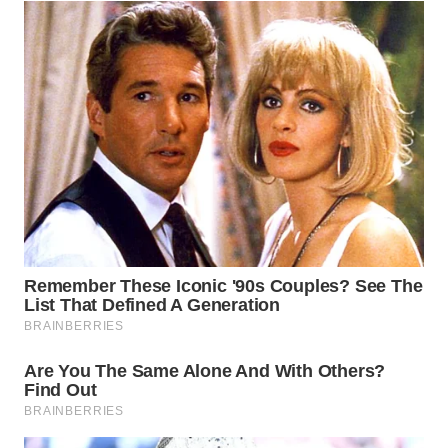
WN
SUMEDANG
WN
CIANJUR
WN
KEPULAUAN
SERIBU
WN
TANGERANG
WN
BINJAI
WN
CIREBON