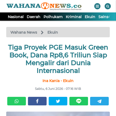
Nasional
Daerah
Polhukam
Kriminal
Ekuin
Sains-Te
WAHANA
Tutup
TV
Wahana News
Ekuin
NASIONAL
Tiga Proyek PGE Masuk Green
Book, Dana Rp8,6 Triliun Siap
DAERAH
Mengalir dari Dunia
Internasional
POLHUKAM
Ina Kania - Ekuin
Sabtu, 6 Juni 2026 - 07:16 WIB
KRIMINAL
EKUIN