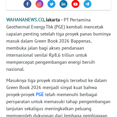
Informasi
INDEKS
BERITA
WAHANANEWS.CO
, Jakarta -
PT Pertamina
Geothermal Energy Tbk (PGE) kembali mencetak
KONTAK
capaian penting setelah tiga proyek panas buminya
KAMI
masuk dalam Green Book 2026 Bappenas,
membuka jalan bagi akses pendanaan
INFO
internasional senilai Rp8,6 triliun untuk
IKLAN
mempercepat pengembangan energi bersih
nasional.
TENTANG
KAMI
Masuknya tiga proyek strategis tersebut ke dalam
Green Book 2026 menjadi sinyal kuat bahwa
PEDOMAN
proyek-proyek
PGE
telah memenuhi berbagai
MEDIA
persyaratan untuk memasuki tahap pengembangan
SIBER
lanjutan sekaligus meningkatkan peluang
memperoleh dukungan dari lembaga pembiayaan
REDAKSI