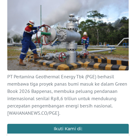
SAINS-TEKNO
KESEHATAN
INTERNASIONAL
SERBA-SERBI
PENDIDIKAN
PT Pertamina Geothermal Energy Tbk (PGE) berhasil
membawa tiga proyek panas bumi masuk ke dalam Green
OLAHRAGA
Book 2026 Bappenas, membuka peluang pendanaan
internasional senilai Rp8,6 triliun untuk mendukung
OPINI
percepatan pengembangan energi bersih nasional.
[WAHANANEWS.CO/PGE].
EDITORIAL
Ikuti Kami di: