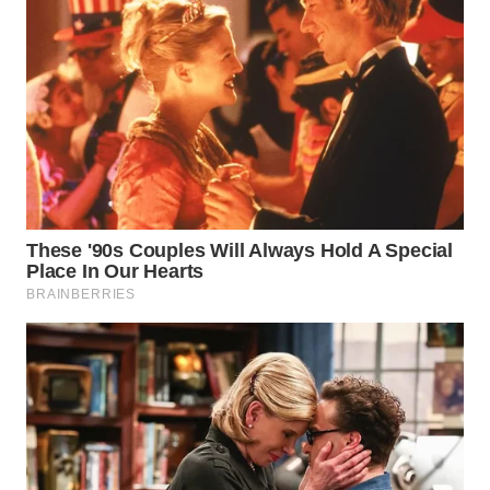
WN
TAPANULI
SELATAN
WN
TANJUNG
LESUNG
WN
KARO
WN
SIMALUNGUN
WN
LABUHANBATU
WN