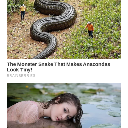
Wahana
Media
Group
WAHANA
NEWS
WAHANA
TANI
WAHANA
ADVOKAT
WAHANA
INFRASTRUKTUR
WAHANA
KONSUMEN