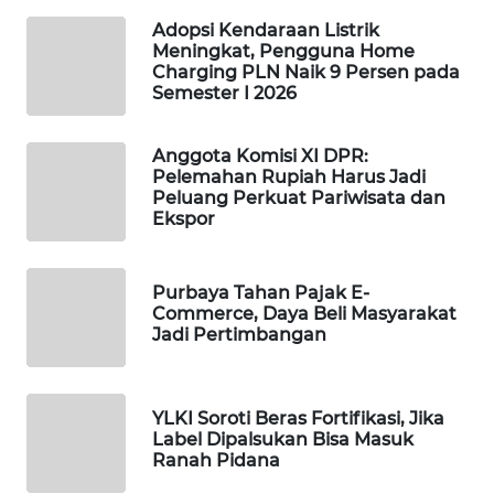
WAHANA
Adopsi Kendaraan Listrik
DESA
Meningkat, Pengguna Home
WISATA
Charging PLN Naik 9 Persen pada
Semester I 2026
LAPAK
WAHANA
Anggota Komisi XI DPR:
Pelemahan Rupiah Harus Jadi
Peluang Perkuat Pariwisata dan
Wahana
Ekspor
Network
KONSUMEN
Purbaya Tahan Pajak E-
LISTRIK
Commerce, Daya Beli Masyarakat
Jadi Pertimbangan
MASYARAKAT
KELISTRIKAN
YLKI Soroti Beras Fortifikasi, Jika
Label Dipalsukan Bisa Masuk
WALINKI
Ranah Pidana
ID