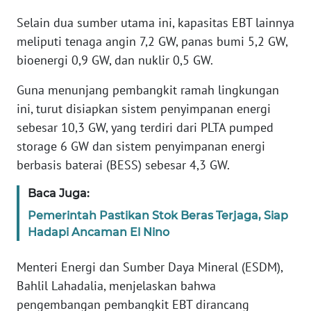
Selain dua sumber utama ini, kapasitas EBT lainnya
KARIR
meliputi tenaga angin 7,2 GW, panas bumi 5,2 GW,
bioenergi 0,9 GW, dan nuklir 0,5 GW.
DISCLAIMER
Guna menunjang pembangkit ramah lingkungan
Wahana
ini, turut disiapkan sistem penyimpanan energi
News
sebesar 10,3 GW, yang terdiri dari PLTA pumped
Regional
storage 6 GW dan sistem penyimpanan energi
berbasis baterai (BESS) sebesar 4,3 GW.
WN
SUMUT
Baca Juga:
Pemerintah Pastikan Stok Beras Terjaga, Siap
WN
Hadapi Ancaman El Nino
JAKARTA
Menteri Energi dan Sumber Daya Mineral (ESDM),
WN
Bahlil Lahadalia, menjelaskan bahwa
JABAR
pengembangan pembangkit EBT dirancang