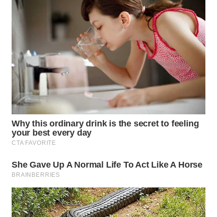
WN
NATUNA
WN
BINTAN
WN
MANDALIKA
WN
LIKUPANG
WN
LABUANBAJO
WN
BORNEO