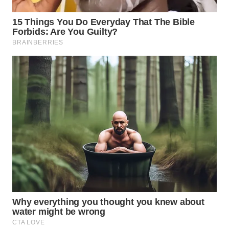
TAPANULI
TENGAH
WN DELI
SERDANG
WN
TEBING
TINGGI
WN
PAKPAK
WN
KARAWANG
WN
BEKASI