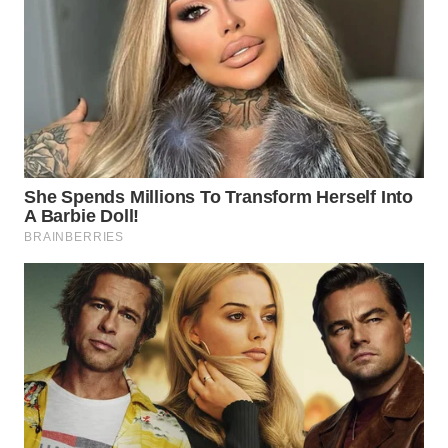
WN
SUMEDANG
WN
CIANJUR
WN
KEPULAUAN
SERIBU
WN
TANGERANG
WN
BINJAI
WN
CIREBON