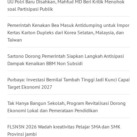
UU Polri Baru Disahkan, Mahfud MD Beri Kritik Menohok
WN
soal Partisipasi Publik
NUSANTARA
Pemerintah Kenakan Bea Masuk Antidumping untuk Impor
WN
Kertas Karton Dupleks dari Korea Selatan, Malaysia, dan
JOGJA
Taiwan
WN
Sartono Dorong Pemerintah Siapkan Langkah Antisipasi
JATIM
Dampak Kenaikan BBM Non Subsidi
WN
Purbaya: Investasi Bernilai Tambah Tinggi Jadi Kunci Capai
BALI
Target Ekonomi 2027
WN
Tak Hanya Bangun Sekolah, Program Revitalisasi Dorong
KALBAR
Ekonomi Lokal dan Pemerataan Pendidikan
WN
FLSN3N 2026 Wadah kreativitas Pelajar SMA dan SMK
KALTENG
Provinsi jambi