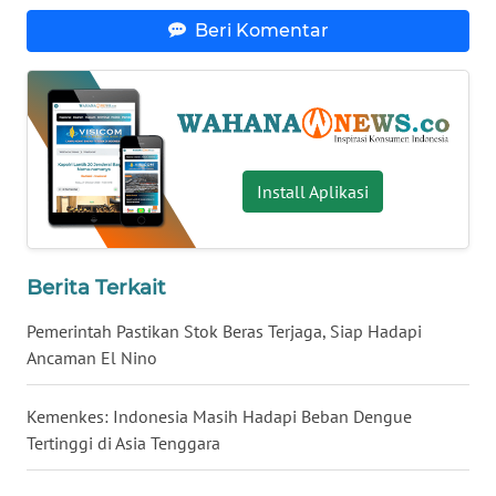
Beri Komentar
WN
BABEL
WN
SUMBAR
Install Aplikasi
WN
SUMSEL
WN
Berita Terkait
BENGKULU
Pemerintah Pastikan Stok Beras Terjaga, Siap Hadapi
Ancaman El Nino
WN
LAMPUNG
Kemenkes: Indonesia Masih Hadapi Beban Dengue
Tertinggi di Asia Tenggara
WN
JATENG