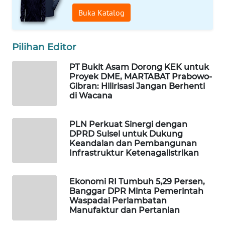
Buka Katalog
WAHANA
SPORT
Pilihan Editor
WAHANA
UMKM
PT Bukit Asam Dorong KEK untuk
Proyek DME, MARTABAT Prabowo-
Gibran: Hilirisasi Jangan Berhenti
WAHANA
di Wacana
SELEB
WAHANA
PLN Perkuat Sinergi dengan
DPRD Sulsel untuk Dukung
PERSONA
Keandalan dan Pembangunan
Infrastruktur Ketenagalistrikan
WAHANA
OTOMOTIF
Ekonomi RI Tumbuh 5,29 Persen,
Banggar DPR Minta Pemerintah
WAHANA
Waspadai Perlambatan
HEALTH
Manufaktur dan Pertanian