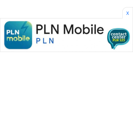
X
WAHANA MEDIA GROUP
|
|
|
WAHANA NEWS co
WAHANA TANI
WAHANA ADVOKAT