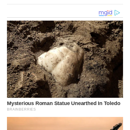
WN
KALTARA
WN
KALSEL
WN
KALTIM
WN
SULSEL
WN
GORONTALO
WN
SULUT