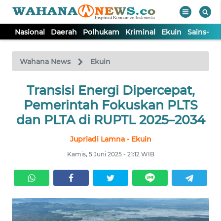
Nasional
Daerah
Polhukam
Kriminal
Ekuin
Sains-Te
WAHANA
Tutup
TV
Wahana News
Ekuin
NASIONAL
Transisi Energi Dipercepat,
Pemerintah Fokuskan PLTS
DAERAH
dan PLTA di RUPTL 2025–2034
Jupriadi Lamna - Ekuin
POLHUKAM
Kamis, 5 Juni 2025 - 21:12 WIB
KRIMINAL
EKUIN