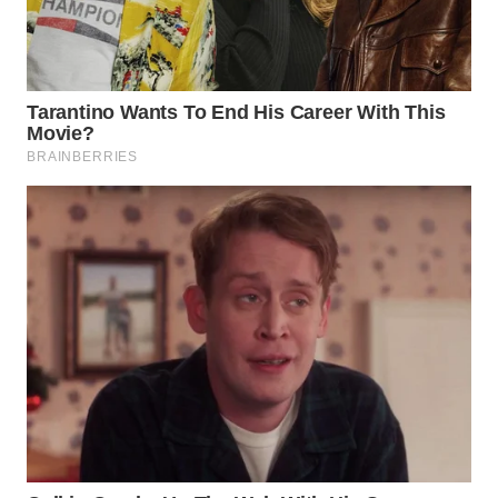
WN
INDRAMAYU
WN
KUNINGAN
WN
MAJALENGKA
WN
SUBANG
WN
SUKABUMI
WN
PURWAKARTA