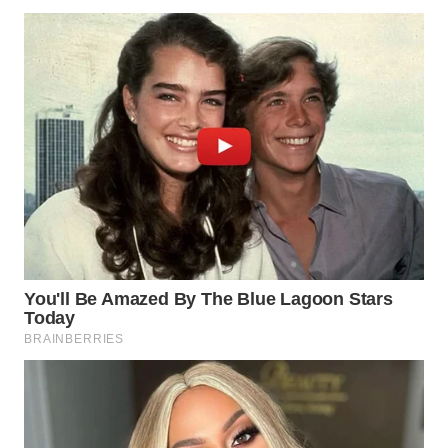
WN
BOGOR
WN
DEPOK
WN
TAPANULI
UTARA
WN
SAMOSIR
WN
PADANG
LAWAS