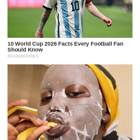
WN
TAPANULI
SELATAN
WN
TANJUNG
LESUNG
WN
KARO
WN
SIMALUNGUN
WN
LABUHANBATU
WN