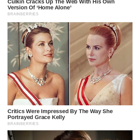
WN
PRIANGAN
TIMUR
WN
SEMARANG
WN
SOLO
WN
BOROBUDUR
WN
MADURA
WN
SURABAYA