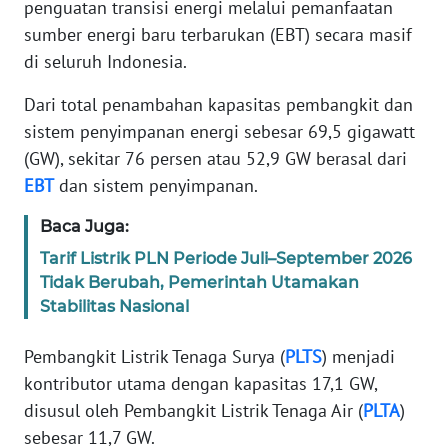
penguatan transisi energi melalui pemanfaatan
Informasi
sumber energi baru terbarukan (EBT) secara masif
INDEKS
di seluruh Indonesia.
BERITA
Dari total penambahan kapasitas pembangkit dan
KONTAK
sistem penyimpanan energi sebesar 69,5 gigawatt
KAMI
(GW), sekitar 76 persen atau 52,9 GW berasal dari
EBT
dan sistem penyimpanan.
INFO
IKLAN
Baca Juga:
Tarif Listrik PLN Periode Juli–September 2026
TENTANG
Tidak Berubah, Pemerintah Utamakan
KAMI
Stabilitas Nasional
PEDOMAN
Pembangkit Listrik Tenaga Surya (
PLTS
) menjadi
MEDIA
kontributor utama dengan kapasitas 17,1 GW,
SIBER
disusul oleh Pembangkit Listrik Tenaga Air (
PLTA
)
sebesar 11,7 GW.
REDAKSI