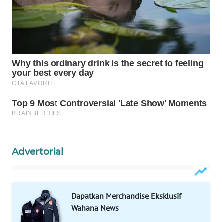
WAHANA
LISTRIK
WAHANA
TRAVEL
WAHANA
TV
WAHANANEWS
ID
Advertorial
WAHANANEWS
CO ID
Dapatkan Merchandise Eksklusif
WAHANANEWS
Wahana News
NET