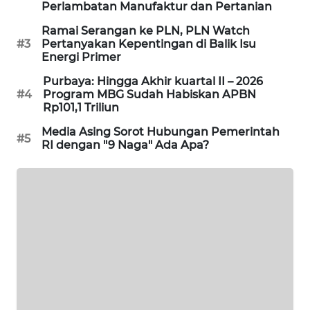
Perlambatan Manufaktur dan Pertanian
PORTAL
KONSUMEN
Ramai Serangan ke PLN, PLN Watch
#3
Pertanyakan Kepentingan di Balik Isu
Energi Primer
FORWAMKI
Purbaya: Hingga Akhir kuartal II – 2026
#4
Program MBG Sudah Habiskan APBN
ALPERKLINAS
Rp101,1 Triliun
Media Asing Sorot Hubungan Pemerintah
#5
FORJASIDA
RI dengan "9 Naga" Ada Apa?
TAMBANG
NEWS
SITUNGIR
NEWS
SIDIKALANG
NEWS