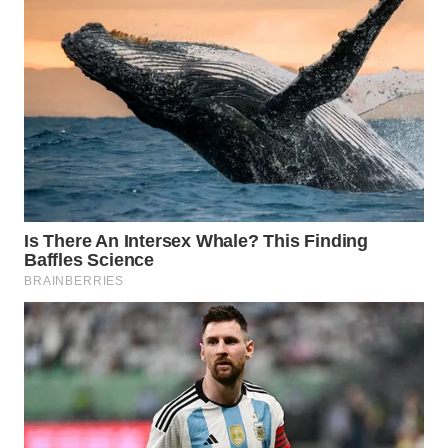
WN
MALUKU
WN
MALUT
WN
DAIRI
WN
DANAU
TOBA
WN
NIAS
WN
LANGKAT