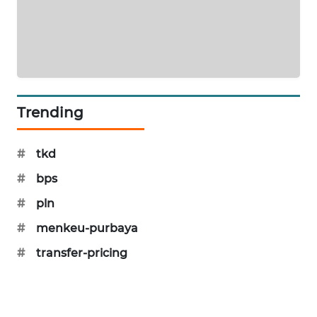
SIBARAGAS
NEWS
METRO
SIANTAR
NEWS
Trending
METRO
MEDAN
#
tkd
NEWS
#
bps
#
pln
METRO
JAKARTA
#
menkeu-purbaya
NEWS
#
transfer-pricing
KRT
NEWS