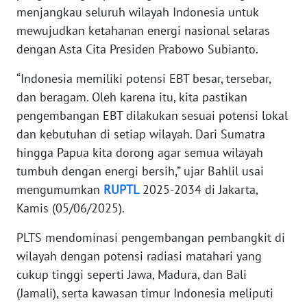
menjangkau seluruh wilayah Indonesia untuk
WN
BANTEN
mewujudkan ketahanan energi nasional selaras
dengan Asta Cita Presiden Prabowo Subianto.
WN
NTT
“Indonesia memiliki potensi EBT besar, tersebar,
dan beragam. Oleh karena itu, kita pastikan
WN
pengembangan EBT dilakukan sesuai potensi lokal
KEPRI
dan kebutuhan di setiap wilayah. Dari Sumatra
hingga Papua kita dorong agar semua wilayah
WN
tumbuh dengan energi bersih,” ujar Bahlil usai
PAPUA
mengumumkan
RUPTL
2025-2034 di Jakarta,
Kamis (05/06/2025).
WN
PAPUA
PLTS mendominasi pengembangan pembangkit di
BARAT
wilayah dengan potensi radiasi matahari yang
cukup tinggi seperti Jawa, Madura, dan Bali
WN
(Jamali), serta kawasan timur Indonesia meliputi
RIAU