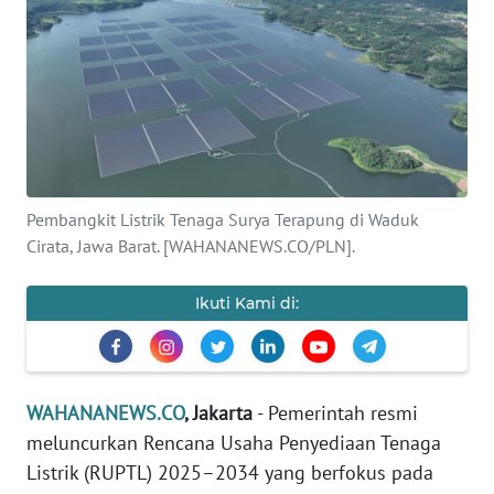
SAINS-TEKNO
KESEHATAN
INTERNASIONAL
SERBA-SERBI
Pembangkit Listrik Tenaga Surya Terapung di Waduk
Cirata, Jawa Barat. [WAHANANEWS.CO/PLN].
PENDIDIKAN
Ikuti Kami di:
OLAHRAGA
OPINI
WAHANANEWS.CO
, Jakarta
- Pemerintah resmi
meluncurkan Rencana Usaha Penyediaan Tenaga
EDITORIAL
Listrik (RUPTL) 2025–2034 yang berfokus pada