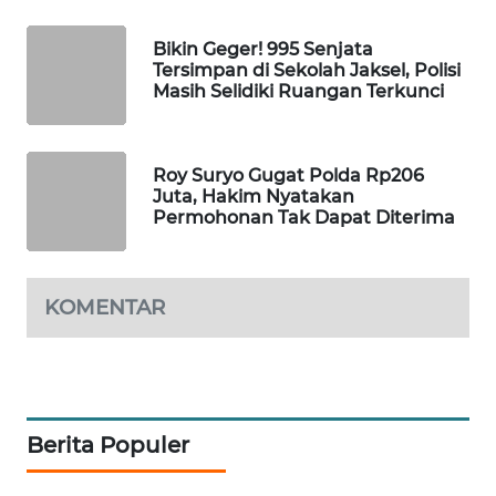
WAHANA
Bikin Geger! 995 Senjata
SPORT
Tersimpan di Sekolah Jaksel, Polisi
Masih Selidiki Ruangan Terkunci
WAHANA
UMKM
Roy Suryo Gugat Polda Rp206
WAHANA
Juta, Hakim Nyatakan
SELEB
Permohonan Tak Dapat Diterima
WAHANA
PERSONA
KOMENTAR
WAHANA
OTOMOTIF
WAHANA
Berita Populer
HEALTH