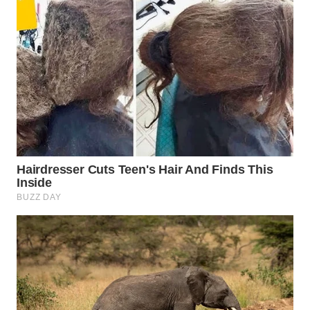
WN
SUMEDANG
WN
CIANJUR
WN
KEPULAUAN
SERIBU
WN
TANGERANG
WN
BINJAI
WN
CIREBON