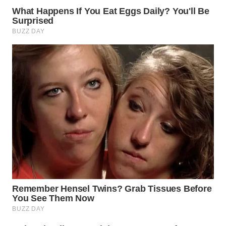
WN
TAPANULI
SELATAN
WN
TANJUNG
LESUNG
WN
KARO
WN
SIMALUNGUN
WN
LABUHANBATU
WN