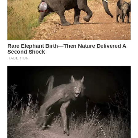
WN
INDRAMAYU
WN
KUNINGAN
WN
MAJALENGKA
WN
SUBANG
WN
SUKABUMI
WN
PURWAKARTA