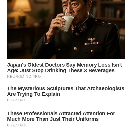
WN
MALUKU
WN
MALUT
WN
DAIRI
WN
DANAU
TOBA
WN
NIAS
WN
LANGKAT