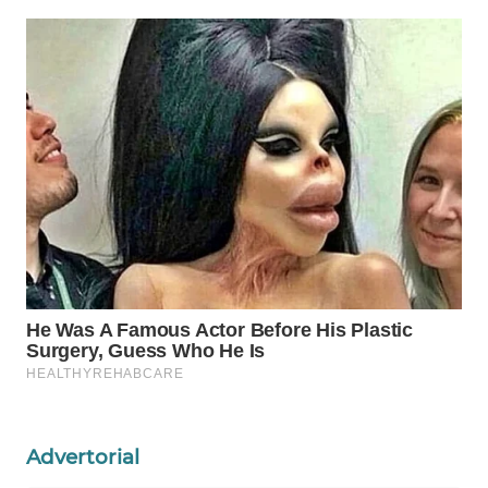
WN
NATUNA
WN
BINTAN
WN
MANDALIKA
WN
LIKUPANG
WN
LABUANBAJO
WN
Advertorial
BORNEO