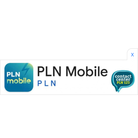
SONYA
ASA
NEWS
X