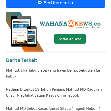
Beri Komentar
WN
BABEL
WN
SUMBAR
Install Aplikasi
WN
SUMSEL
Berita Terkait
WN
BENGKULU
Mahfud: Jika Tahu Siapa yang Bayar Demo, Sebutkan ke
Publik
WN
LAMPUNG
Nadiem Dituntut 18 Tahun Penjara, Mahfud MD Ragukan
Unsur Niat Jahat dalam Kasus Chromebook
WN
JATENG
Mahfud MD Sebut Kasus Amsal Sitepu “Tragedi Hukum”,