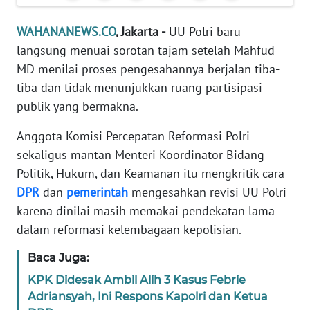
Informasi
WAHANANEWS.CO
, Jakarta -
UU Polri baru
INDEKS
langsung menuai sorotan tajam setelah Mahfud
BERITA
MD menilai proses pengesahannya berjalan tiba-
tiba dan tidak menunjukkan ruang partisipasi
KONTAK
KAMI
publik yang bermakna.
Anggota Komisi Percepatan Reformasi Polri
INFO
IKLAN
sekaligus mantan Menteri Koordinator Bidang
Politik, Hukum, dan Keamanan itu mengkritik cara
TENTANG
DPR
dan
pemerintah
mengesahkan revisi UU Polri
KAMI
karena dinilai masih memakai pendekatan lama
dalam reformasi kelembagaan kepolisian.
PEDOMAN
MEDIA
Baca Juga:
SIBER
KPK Didesak Ambil Alih 3 Kasus Febrie
Adriansyah, Ini Respons Kapolri dan Ketua
REDAKSI