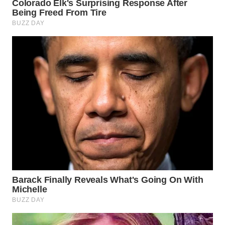
TAPANULI
TENGAH
WN DELI
SERDANG
WN
TEBING
TINGGI
WN
PAKPAK
WN
KARAWANG
WN
BEKASI