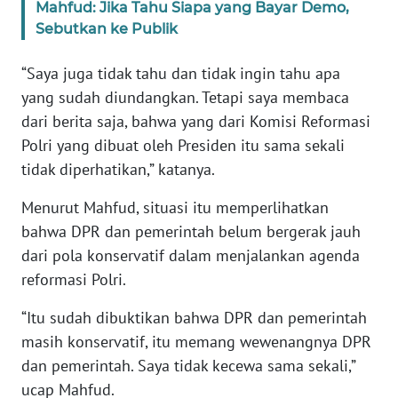
Mahfud: Jika Tahu Siapa yang Bayar Demo,
WN
Sebutkan ke Publik
BANTEN
“Saya juga tidak tahu dan tidak ingin tahu apa
WN
yang sudah diundangkan. Tetapi saya membaca
NTT
dari berita saja, bahwa yang dari Komisi Reformasi
Polri yang dibuat oleh Presiden itu sama sekali
WN
KEPRI
tidak diperhatikan,” katanya.
Menurut Mahfud, situasi itu memperlihatkan
WN
bahwa DPR dan pemerintah belum bergerak jauh
PAPUA
dari pola konservatif dalam menjalankan agenda
WN
reformasi Polri.
PAPUA
BARAT
“Itu sudah dibuktikan bahwa DPR dan pemerintah
masih konservatif, itu memang wewenangnya DPR
WN
dan pemerintah. Saya tidak kecewa sama sekali,”
RIAU
ucap Mahfud.