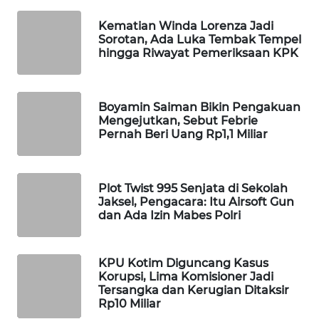
WAHANA
Kematian Winda Lorenza Jadi
LISTRIK
Sorotan, Ada Luka Tembak Tempel
hingga Riwayat Pemeriksaan KPK
WAHANA
TRAVEL
Boyamin Saiman Bikin Pengakuan
Mengejutkan, Sebut Febrie
WAHANA
Pernah Beri Uang Rp1,1 Miliar
TV
WAHANANEWS
Plot Twist 995 Senjata di Sekolah
ID
Jaksel, Pengacara: Itu Airsoft Gun
dan Ada Izin Mabes Polri
WAHANANEWS
CO ID
KPU Kotim Diguncang Kasus
Korupsi, Lima Komisioner Jadi
WAHANANEWS
Tersangka dan Kerugian Ditaksir
NET
Rp10 Miliar