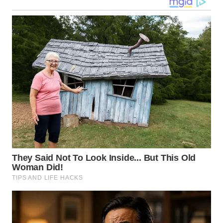
WN
KALTARA
WN
KALSEL
WN
KALTIM
WN
SULSEL
WN
GORONTALO
WN
SULUT