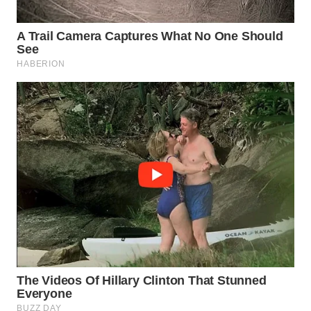
WN
PRIANGAN
TIMUR
WN
SEMARANG
WN
SOLO
WN
BOROBUDUR
WN
MADURA
WN
SURABAYA