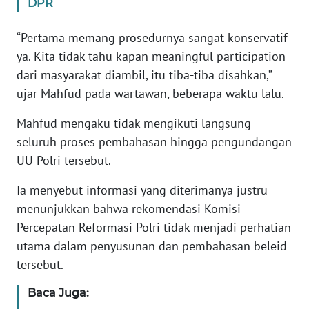
DPR
KARIR
“Pertama memang prosedurnya sangat konservatif
ya. Kita tidak tahu kapan meaningful participation
DISCLAIMER
dari masyarakat diambil, itu tiba-tiba disahkan,”
ujar Mahfud pada wartawan, beberapa waktu lalu.
Wahana
News
Mahfud mengaku tidak mengikuti langsung
Regional
seluruh proses pembahasan hingga pengundangan
UU Polri tersebut.
WN
SUMUT
Ia menyebut informasi yang diterimanya justru
menunjukkan bahwa rekomendasi Komisi
WN
Percepatan Reformasi Polri tidak menjadi perhatian
JAKARTA
utama dalam penyusunan dan pembahasan beleid
tersebut.
WN
JABAR
Baca Juga: