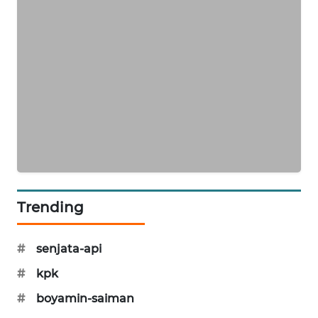
MAWAKA
ID
MARTABAT
NET
PLN
WATCH
MKLI
Trending
LPKKI
#
senjata-api
LKKI
#
kpk
KOPEKLIN
#
boyamin-saiman