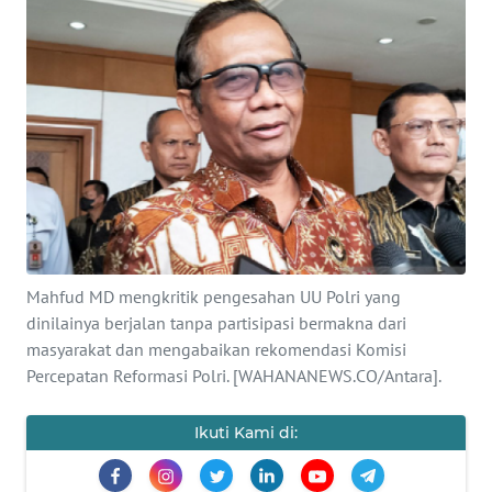
SAINS-TEKNO
KESEHATAN
INTERNASIONAL
SERBA-SERBI
PENDIDIKAN
Mahfud MD mengkritik pengesahan UU Polri yang
OLAHRAGA
dinilainya berjalan tanpa partisipasi bermakna dari
masyarakat dan mengabaikan rekomendasi Komisi
Percepatan Reformasi Polri. [WAHANANEWS.CO/Antara].
OPINI
Ikuti Kami di:
EDITORIAL