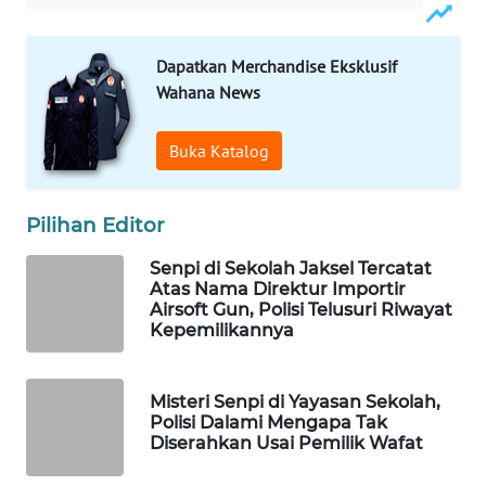
Wahana
Media
Dapatkan Merchandise Eksklusif
Group
Wahana News
WAHANA
NEWS
Buka Katalog
WAHANA
TANI
Pilihan Editor
Senpi di Sekolah Jaksel Tercatat
WAHANA
Atas Nama Direktur Importir
ADVOKAT
Airsoft Gun, Polisi Telusuri Riwayat
Kepemilikannya
WAHANA
INFRASTRUKTUR
Misteri Senpi di Yayasan Sekolah,
Polisi Dalami Mengapa Tak
WAHANA
Diserahkan Usai Pemilik Wafat
KONSUMEN