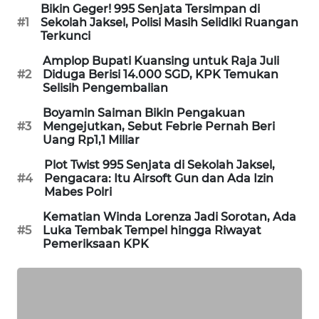
Bikin Geger! 995 Senjata Tersimpan di
WAHANA
#1
Sekolah Jaksel, Polisi Masih Selidiki Ruangan
DESA
Terkunci
WISATA
Amplop Bupati Kuansing untuk Raja Juli
#2
Diduga Berisi 14.000 SGD, KPK Temukan
LAPAK
Selisih Pengembalian
WAHANA
Boyamin Saiman Bikin Pengakuan
#3
Mengejutkan, Sebut Febrie Pernah Beri
Wahana
Uang Rp1,1 Miliar
Network
Plot Twist 995 Senjata di Sekolah Jaksel,
#4
Pengacara: Itu Airsoft Gun dan Ada Izin
KONSUMEN
Mabes Polri
LISTRIK
Kematian Winda Lorenza Jadi Sorotan, Ada
#5
Luka Tembak Tempel hingga Riwayat
MASYARAKAT
Pemeriksaan KPK
KELISTRIKAN
WALINKI
ID