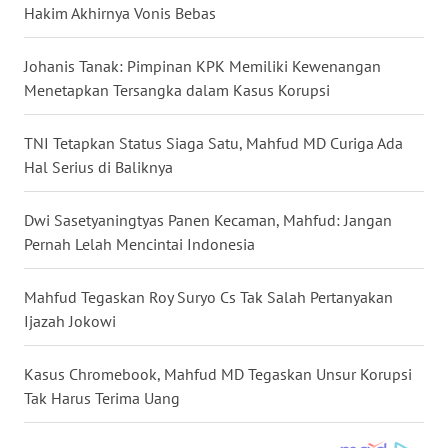
Hakim Akhirnya Vonis Bebas
WN
NUSANTARA
Johanis Tanak: Pimpinan KPK Memiliki Kewenangan
Menetapkan Tersangka dalam Kasus Korupsi
WN
JOGJA
TNI Tetapkan Status Siaga Satu, Mahfud MD Curiga Ada
Hal Serius di Baliknya
WN
JATIM
Dwi Sasetyaningtyas Panen Kecaman, Mahfud: Jangan
Pernah Lelah Mencintai Indonesia
WN
BALI
Mahfud Tegaskan Roy Suryo Cs Tak Salah Pertanyakan
Ijazah Jokowi
WN
KALBAR
Kasus Chromebook, Mahfud MD Tegaskan Unsur Korupsi
WN
Tak Harus Terima Uang
KALTENG