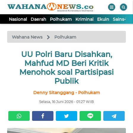
Nasional
Daerah
Polhukam
Kriminal
Ekuin
Sains-Te
WAHANA
Tutup
TV
Wahana News
Polhukam
NASIONAL
UU Polri Baru Disahkan,
Mahfud MD Beri Kritik
DAERAH
Menohok soal Partisipasi
Publik
POLHUKAM
Denny Sitanggang - Polhukam
Selasa, 16 Juni 2026 - 01:27 WIB
KRIMINAL
EKUIN