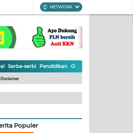
NETWORK
al
Serba-serbi
Pendidikan
Olahraga
Opini
Editoria
Disclaimer
erita Populer