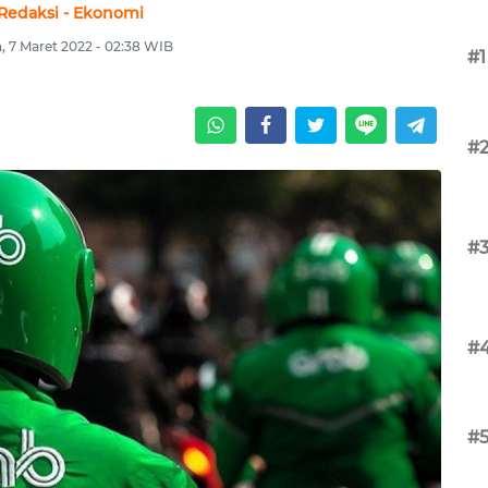
Redaksi - Ekonomi
, 7 Maret 2022 - 02:38 WIB
#1
#
#
#
#