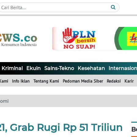
Kriminal
Ekuin
Sains-Tekno
Kesehatan
Internasion
Kami
Info Iklan
Tentang Kami
Pedoman Media Siber
Redaksi
Karir
nomi
, Grab Rugi Rp 51 Triliun
B