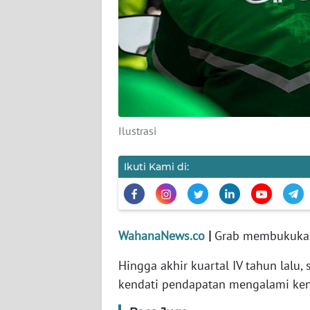
KARIR
DISCLAIMER
Wahana
News
Regional
Ilustrasi
WN
SUMUT
Ikuti Kami di:
WN
JAKARTA
WahanaNews.co
|
Grab membukukan 
WN
JABAR
Hingga akhir kuartal IV tahun lalu,
kendati pendapatan mengalami kena
WN
BANTEN