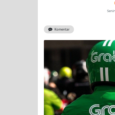
INDEKS
BERITA
Senin
KONTAK
KAMI
Komentar
INFO
IKLAN
TENTANG
KAMI
PEDOMAN
MEDIA
SIBER
REDAKSI