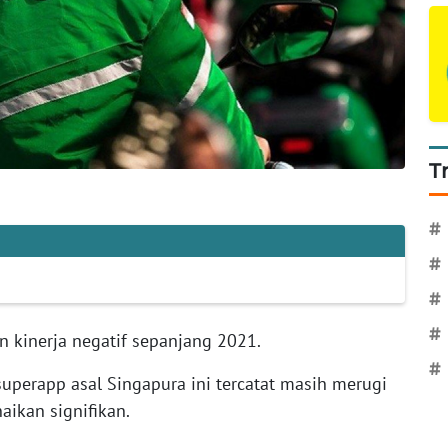
T
#
#
#
#
kinerja negatif sepanjang 2021.
#
 superapp asal Singapura ini tercatat masih merugi
ikan signifikan.