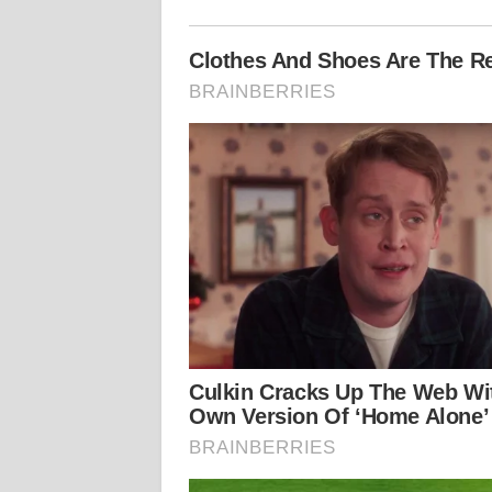
KALTARA
WN
KALSEL
WN
KALTIM
WN
SULSEL
WN
GORONTALO
WN
SULUT
WN
MALUKU