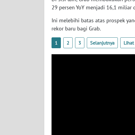
SERAMBI
29 persen YoY menjadi 16,1 miliar d
Ini melebihi batas atas prospek y
WN
JAMBI
rekor baru bagi Grab.
WN
1
2
3
Selanjutnya
Liha
SULTRA
WN
NTB
WN
SULTENG
WN
SULBAR
WN