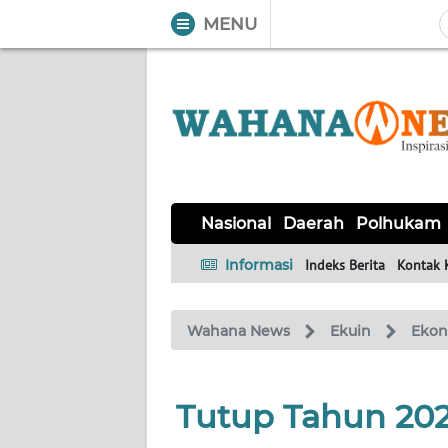
MENU
WAHANA
Tutup
TV
NASIONAL
DAERAH
POLHUKAM
KRIMINAL
EKUIN
SAINS-
KESEHATAN
INTERNASIONAL
Nasional
Daerah
Polhukam
TEKNO
Informasi
Indeks Berita
Kontak 
SERBA-
PENDIDIKAN
OLAHRAGA
OPINI
SERBI
Wahana News
Ekuin
Eko
EDITORIAL
Tutup Tahun 2021
Informasi