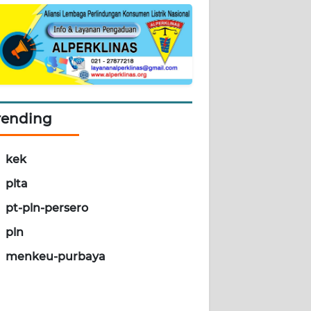
rending
kek
plta
pt-pln-persero
pln
menkeu-purbaya