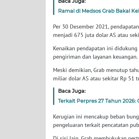
Baca Juga:
Ramai di Medsos Grab Bakal Ke
WN
NTT
Per 30 Desember 2021, pendapata
menjadi 675 juta dolar AS atau sekit
WN
KEPRI
Kenaikan pendapatan ini didukung
pengiriman dan layanan keuangan.
WN
PAPUA
Meski demikian, Grab menutup tah
miliar dolar AS atau sekitar Rp 51 tr
WN
PAPUA
Baca Juga:
BARAT
Terkait Perpres 27 Tahun 2026:
WN
Kerugian ini mencakup beban bunga 
RIAU
pengeluaran terkait pencatatan publ
WN
Di sisi lain, Grab membukukan per