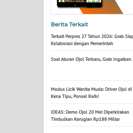
NUSANTARA
WN
JOGJA
Berita Terkait
Terkait Perpres 27 Tahun 2026: Grab Sia
WN
Kolaborasi dengan Pemerintah
JATIM
Soal Aturan Ojol Terbaru, Grab Ingatkan 
WN
BALI
WN
Modus Licik Wanita Muda: Driver Ojol d
KALBAR
Kena Tipu, Ponsel Raib!
WN
KALTENG
IDEAS: Demo Ojol 20 Mei Diperkirakan
Timbulkan Kerugian Rp188 Miliar
WN