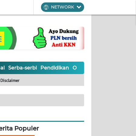
NETWORK
al
Serba-serbi
Pendidikan
Olahraga
Opini
Editoria
Disclaimer
erita Populer