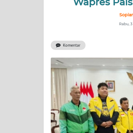
Wapres Palsu
INDEKS
BERITA
Sopian
Rabu, 3
KONTAK
KAMI
Komentar
INFO
IKLAN
TENTANG
KAMI
PEDOMAN
MEDIA
SIBER
REDAKSI