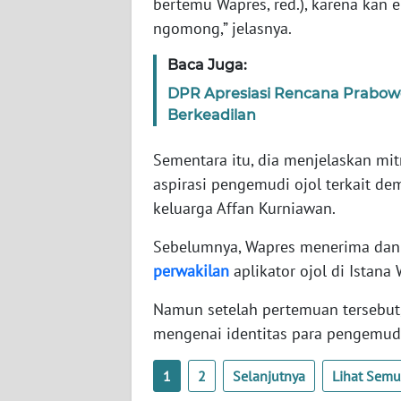
bertemu Wapres, red.), karena kan
SERAMBI
ngomong,” jelasnya.
WN
Baca Juga:
JAMBI
DPR Apresiasi Rencana Prabowo
Berkeadilan
WN
SULTRA
Sementara itu, dia menjelaskan mi
aspirasi pengemudi ojol terkait d
WN
keluarga Affan Kurniawan.
NTB
Sebelumnya, Wapres menerima dan 
WN
perwakilan
aplikator ojol di Istana 
SULTENG
Namun setelah pertemuan tersebut
WN
mengenai identitas para pengemudi 
SULBAR
1
2
Selanjutnya
Lihat Sem
WN