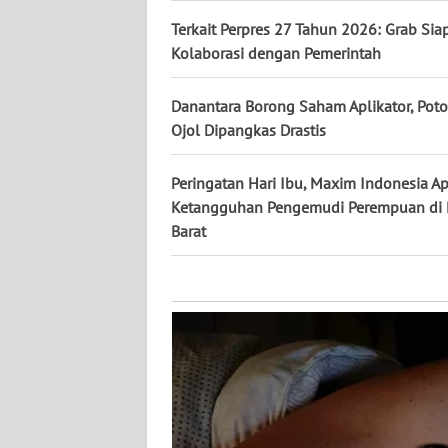
KALTARA
Terkait Perpres 27 Tahun 2026: Grab Sia
Kolaborasi dengan Pemerintah
WN
KALSEL
Danantara Borong Saham Aplikator, Pot
WN
Ojol Dipangkas Drastis
KALTIM
Peringatan Hari Ibu, Maxim Indonesia Ap
WN
Ketangguhan Pengemudi Perempuan di
SULSEL
Barat
WN
GORONTALO
WN
SULUT
WN
MALUKU