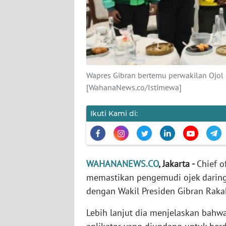
KARIR
DISCLAIMER
Wahana
News
Wapres Gibran bertemu perwakilan Ojol 
Regional
[WahanaNews.co/Istimewa]
WN
SUMUT
Ikuti Kami di:
WN
JAKARTA
WAHANANEWS.CO
, Jakarta -
Chief o
memastikan pengemudi ojek daring 
WN
JABAR
dengan Wakil Presiden Gibran Raka
Lebih lanjut dia menjelaskan bah
WN
BANTEN