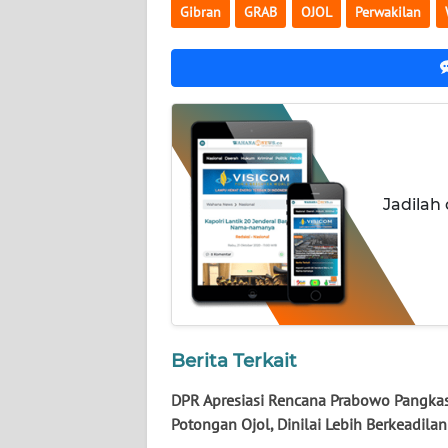
NUSANTARA
Gibran
GRAB
OJOL
Perwakilan
WN
JOGJA
WN
JATIM
Jadilah
WN
BALI
WN
KALBAR
WN
Berita Terkait
KALTENG
DPR Apresiasi Rencana Prabowo Pangka
Potongan Ojol, Dinilai Lebih Berkeadilan
WN