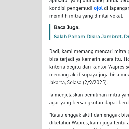
aplikator yang diundang untuk ber
kondisi pengemudi
ojol
di lapangan
WN
memilih mitra yang dinilai vokal.
NTT
Baca Juga:
WN
Salah Paham Dikira Jambret, Dr
KEPRI
"Jadi, kami memang mencari mitra 
WN
bisa terjadi ya kemarin acara itu. T
PAPUA
kriteria begitu dari kantor Wapres 
memang aktif supaya juga bisa mew
WN
Jakarta, Selasa (2/9/2025).
PAPUA
BARAT
Ia menjelaskan pemilihan mitra ya
agar yang bersangkutan dapat berd
WN
RIAU
"Kalau enggak aktif dan enggak bi
diketahui Wapres, kami juga tentu 
WN