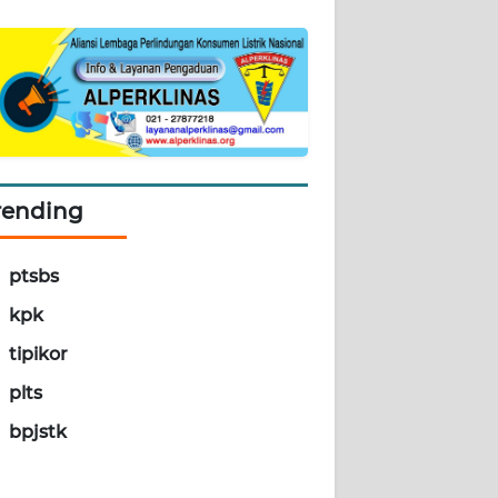
rending
ptsbs
kpk
tipikor
plts
bpjstk