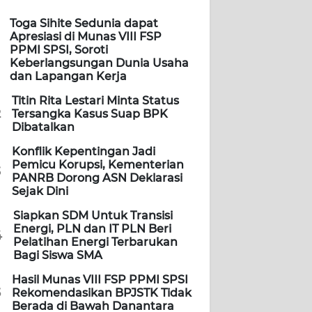
Toga Sihite Sedunia dapat
Apresiasi di Munas VIII FSP
PPMI SPSI, Soroti
Keberlangsungan Dunia Usaha
dan Lapangan Kerja
Titin Rita Lestari Minta Status
2
Tersangka Kasus Suap BPK
Dibatalkan
Konflik Kepentingan Jadi
Pemicu Korupsi, Kementerian
3
PANRB Dorong ASN Deklarasi
Sejak Dini
Siapkan SDM Untuk Transisi
Energi, PLN dan IT PLN Beri
4
Pelatihan Energi Terbarukan
Bagi Siswa SMA
Hasil Munas VIII FSP PPMI SPSI
5
Rekomendasikan BPJSTK Tidak
Berada di Bawah Danantara