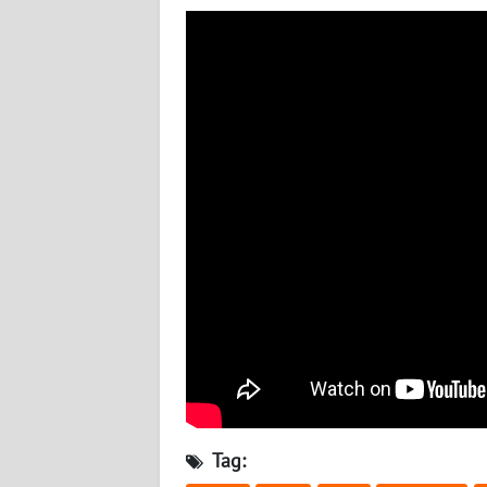
BABEL
WN
SUMBAR
WN
SUMSEL
WN
BENGKULU
WN
LAMPUNG
WN
JATENG
Tag:
WN