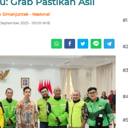
: Grab Pastikan Asli
 Simanjuntak - Nasional
#1
 September 2025 - 00:05 WIB
#
#
#
#