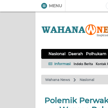
MENU
WAHANA
Tutup
TV
NASIONAL
DAERAH
POLHUKAM
KRIMINAL
EKUIN
SAINS-
KESEHATAN
INTERNASIONAL
Nasional
Daerah
Polhukam
TEKNO
Informasi
Indeks Berita
Kontak 
SERBA-
PENDIDIKAN
OLAHRAGA
OPINI
SERBI
Wahana News
Nasional
EDITORIAL
Polemik Perwak
Informasi