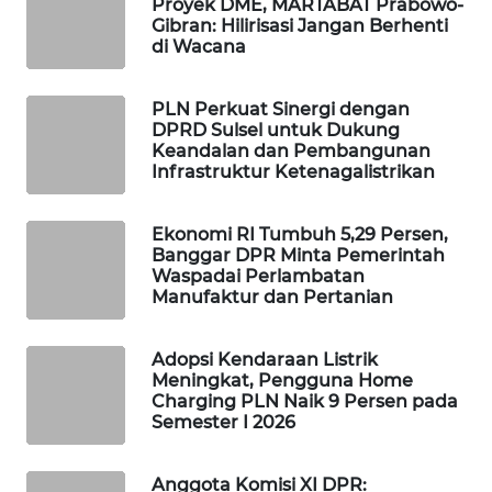
Proyek DME, MARTABAT Prabowo-
Gibran: Hilirisasi Jangan Berhenti
WAHANA
di Wacana
SPORT
WAHANA
PLN Perkuat Sinergi dengan
DPRD Sulsel untuk Dukung
UMKM
Keandalan dan Pembangunan
Infrastruktur Ketenagalistrikan
WAHANA
SELEB
Ekonomi RI Tumbuh 5,29 Persen,
Banggar DPR Minta Pemerintah
WAHANA
Waspadai Perlambatan
PERSONA
Manufaktur dan Pertanian
WAHANA
Adopsi Kendaraan Listrik
OTOMOTIF
Meningkat, Pengguna Home
Charging PLN Naik 9 Persen pada
Semester I 2026
WAHANA
HEALTH
Anggota Komisi XI DPR: