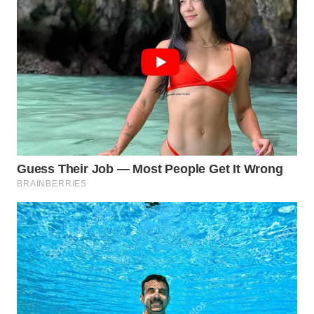
WN
PRIANGAN
TIMUR
WN
SEMARANG
WN
SOLO
WN
BOROBUDUR
WN
MADURA
WN
SURABAYA