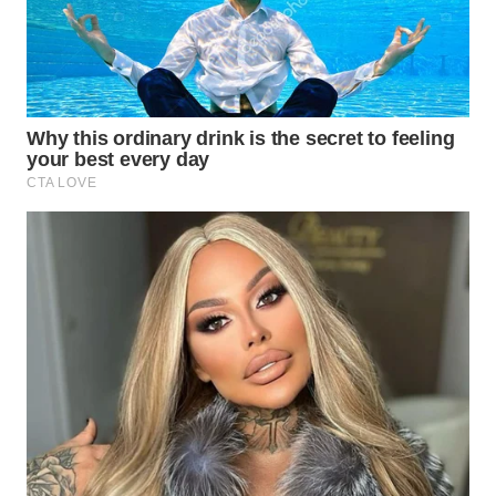
WN
NATUNA
WN
BINTAN
WN
MANDALIKA
WN
LIKUPANG
WN
LABUANBAJO
WN
BORNEO