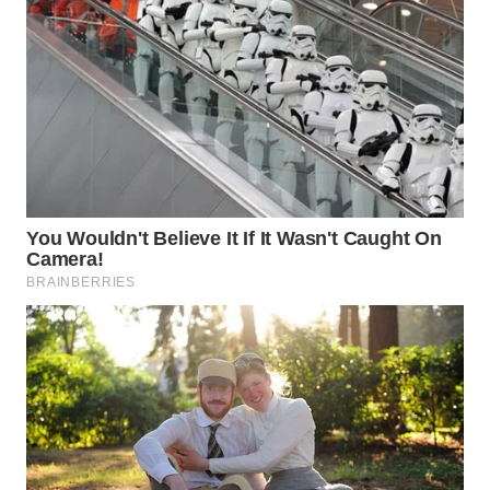
TAPANULI
TENGAH
WN DELI
SERDANG
WN
TEBING
TINGGI
WN
PAKPAK
WN
KARAWANG
WN
BEKASI