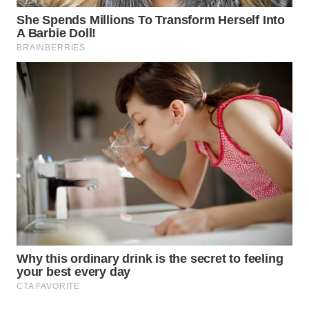
Wahana
Media
Group
WAHANA
NEWS
WAHANA
TANI
WAHANA
ADVOKAT
WAHANA
INFRASTRUKTUR
WAHANA
KONSUMEN