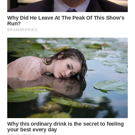
WN
MALUKU
WN
MALUT
WN
DAIRI
WN
DANAU
TOBA
WN
NIAS
WN
LANGKAT