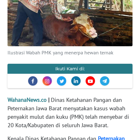
SAINS-TEKNO
KESEHATAN
INTERNASIONAL
Ilustrasi Wabah PMK yang menerpa hewan ternak
SERBA-SERBI
Ikuti Kami di:
PENDIDIKAN
OLAHRAGA
WahanaNews.co
|
Dinas Ketahanan Pangan dan
Peternakan Jawa Barat menyatakan kasus wabah
OPINI
penyakit mulut dan kuku (PMK) telah menyebar di
20 Kota/Kabupaten di seluruh Jawa Barat.
EDITORIAL
Kepala Dinas Ketahanan Pangan dan
Peternakan