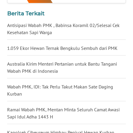
WN
Berita Terkait
BABEL
Antisipasi Wabah PMK , Babinsa Koramil 02/Selesai Cek
WN
Kesehatan Sapi Warga
SUMBAR
1.059 Ekor Hewan Ternak Bengkulu Sembuh dari PMK
WN
SUMSEL
Australia Kirim Menteri Pertanian untuk Bantu Tangani
Wabah PMK di Indonesia
WN
BENGKULU
Wabah PMK, IDI: Tak Perlu Takut Makan Sate Daging
Kurban
WN
LAMPUNG
Ramai Wabah PMK, Mentan Minta Seluruh Camat Awasi
Sapi Idul Adha 1443 H
WN
JATENG
Kapolsek Cibeureum Himbau Penjual Hewan Kurban