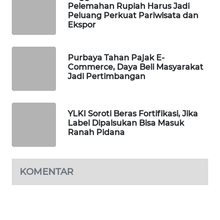
Pelemahan Rupiah Harus Jadi
WAHANA
Peluang Perkuat Pariwisata dan
DESA
Ekspor
WISATA
LAPAK
Purbaya Tahan Pajak E-
Commerce, Daya Beli Masyarakat
WAHANA
Jadi Pertimbangan
Wahana
Network
YLKI Soroti Beras Fortifikasi, Jika
Label Dipalsukan Bisa Masuk
KONSUMEN
Ranah Pidana
LISTRIK
MASYARAKAT
KOMENTAR
KELISTRIKAN
WALINKI
ID