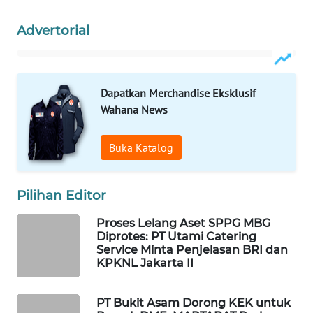
WAHANA
Advertorial
LISTRIK
WAHANA
TRAVEL
Dapatkan Merchandise Eksklusif
Wahana News
WAHANA
TV
Buka Katalog
WAHANANEWS
ID
Pilihan Editor
Proses Lelang Aset SPPG MBG
WAHANANEWS
Diprotes: PT Utami Catering
CO ID
Service Minta Penjelasan BRI dan
KPKNL Jakarta II
WAHANANEWS
NET
PT Bukit Asam Dorong KEK untuk