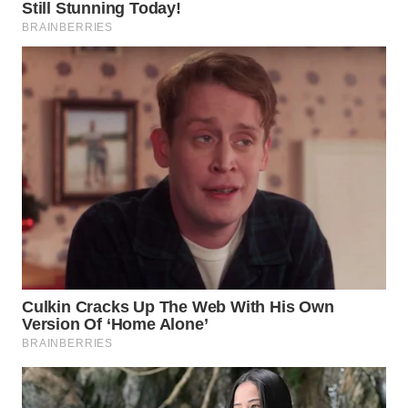
WN
INDRAMAYU
WN
KUNINGAN
WN
MAJALENGKA
WN
SUBANG
WN
SUKABUMI
WN
PURWAKARTA