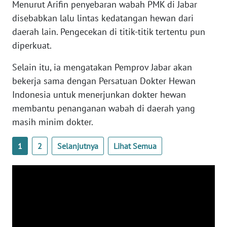
Menurut Arifin penyebaran wabah PMK di Jabar
WN
disebabkan lalu lintas kedatangan hewan dari
BANTEN
daerah lain. Pengecekan di titik-titik tertentu pun
diperkuat.
WN
NTT
Selain itu, ia mengatakan Pemprov Jabar akan
bekerja sama dengan Persatuan Dokter Hewan
WN
Indonesia untuk menerjunkan dokter hewan
KEPRI
membantu penanganan wabah di daerah yang
masih minim dokter.
WN
PAPUA
1
2
Selanjutnya
Lihat Semua
WN
PAPUA
BARAT
WN
RIAU