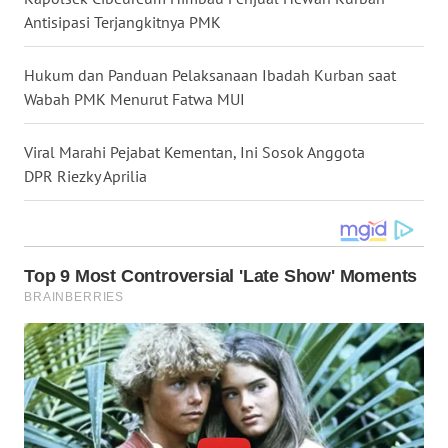
Antisipasi Terjangkitnya PMK
WN
NUSANTARA
Hukum dan Panduan Pelaksanaan Ibadah Kurban saat
Wabah PMK Menurut Fatwa MUI
WN
JOGJA
Viral Marahi Pejabat Kementan, Ini Sosok Anggota
WN
DPR Riezky Aprilia
JATIM
WN
BALI
WN
KALBAR
WN
KALTENG