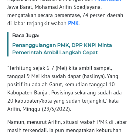
Informasi
Jawa Barat, Mohamad Arifin Soedjayana,
mengatakan secara persentase, 74 persen daerah
INDEKS
BERITA
di Jabar terjangkit wabah
PMK
.
Baca Juga:
KONTAK
KAMI
Penanggulangan PMK, DPP KNPI Minta
Pemerintah Ambil Langkah Cepat
INFO
IKLAN
"Terhitung sejak 6-7 (Mei) kita ambil sampel,
tanggal 9 Mei kita sudah dapat (hasilnya). Yang
TENTANG
positif itu adalah Garut, kemudian tanggal 10
KAMI
Kabupaten Banjar. Posisinya sekarang sudah ada
20 kabupaten/kota yang sudah terjangkit," kata
PEDOMAN
Arifin, Minggu (29/5/2022).
MEDIA
SIBER
Namun, menurut Arifin, situasi wabah PMK di Jabar
masih terkendali. Ia pun mengatakan kebutuhan
REDAKSI