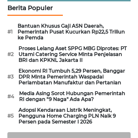
Berita Populer
MAWAKA
ID
Bantuan Khusus Gaji ASN Daerah,
#1
Pemerintah Pusat Kucurkan Rp22,5 Triliun
MARTABAT
ke Pemda
NET
Proses Lelang Aset SPPG MBG Diprotes: PT
#2
Utami Catering Service Minta Penjelasan
PLN
BRI dan KPKNL Jakarta II
WATCH
Ekonomi RI Tumbuh 5,29 Persen, Banggar
#3
DPR Minta Pemerintah Waspadai
MKLI
Perlambatan Manufaktur dan Pertanian
Media Asing Sorot Hubungan Pemerintah
LPKKI
#4
RI dengan "9 Naga" Ada Apa?
Adopsi Kendaraan Listrik Meningkat,
LKKI
#5
Pengguna Home Charging PLN Naik 9
Persen pada Semester I 2026
KOPEKLIN