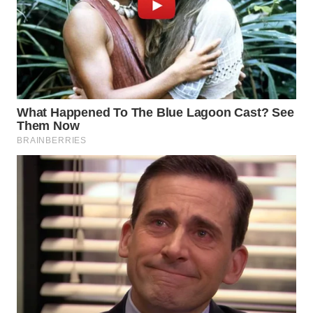
WN
KALTARA
WN
KALSEL
WN
KALTIM
WN
SULSEL
WN
GORONTALO
WN
SULUT