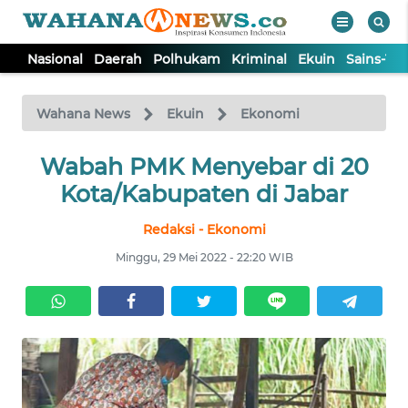
Nasional
Daerah
Polhukam
Kriminal
Ekuin
Sains-Te
WAHANA
Tutup
TV
Wahana News
Ekuin
Ekonomi
NASIONAL
Wabah PMK Menyebar di 20
Kota/Kabupaten di Jabar
DAERAH
Redaksi - Ekonomi
Minggu, 29 Mei 2022 - 22:20 WIB
POLHUKAM
KRIMINAL
EKUIN