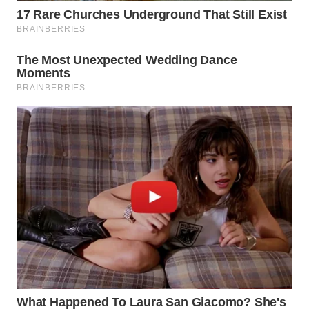
WN
SUMEDANG
WN
CIANJUR
WN
KEPULAUAN
SERIBU
WN
TANGERANG
WN
BINJAI
WN
CIREBON