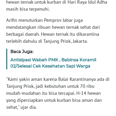
hewan ternak untuk kurban di Hari Raya Idul Adha
masih bisa terpenuhi.
KARIR
Arifin menuturkan Pemprov Jabar juga
DISCLAIMER
mendatangkan ribuan hewan ternak sehat dari
berbagai daerah. Hewan ternak itu dikarantina
Wahana
terlebih dahulu di Tanjung Priok, Jakarta.
News
Regional
Baca Juga:
Antisipasi Wabah PMK , Babinsa Koramil
WN
02/Selesai Cek Kesehatan Sapi Warga
SUMUT
"Kami yakin aman karena Balai Karantinanya ada di
WN
Tanjung Priok, jadi kebutuhan untuk 70 ribu
JAKARTA
mudah-mudahan itu bisa tercapai. H-14 hewan
yang dipersiapkan untuk kurban bisa aman dan
WN
sehat," ujar dia.
JABAR