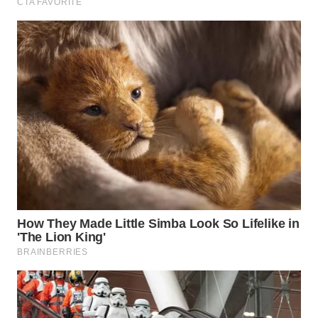
WN
TAPANULI
SELATAN
WN
TANJUNG
LESUNG
WN
KARO
WN
SIMALUNGUN
WN
LABUHANBATU
WN