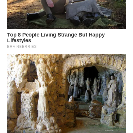
WN
BOGOR
WN
DEPOK
WN
TAPANULI
UTARA
WN
SAMOSIR
WN
PADANG
LAWAS