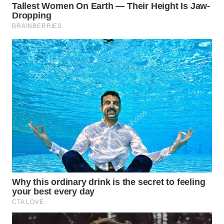
WN
BOGOR
WN
DEPOK
WN
TAPANULI
UTARA
WN
SAMOSIR
WN
PADANG
LAWAS