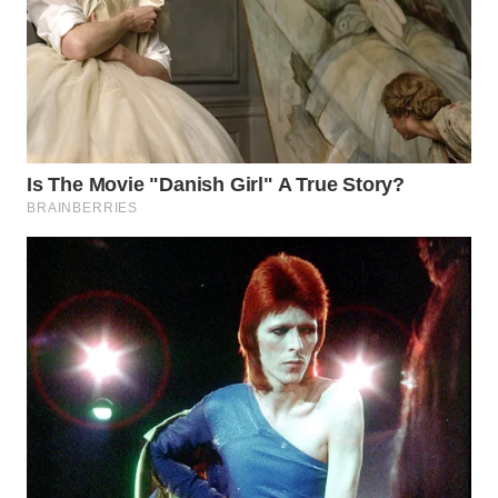
WN
INDRAMAYU
WN
KUNINGAN
WN
MAJALENGKA
WN
SUBANG
WN
SUKABUMI
WN
PURWAKARTA