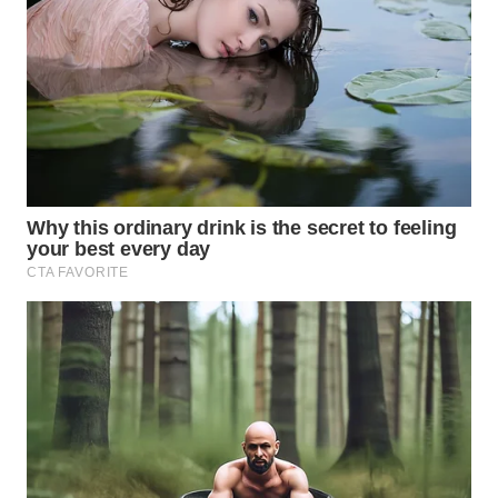
WN
TAPANULI
SELATAN
WN
TANJUNG
LESUNG
WN
KARO
WN
SIMALUNGUN
WN
LABUHANBATU
WN