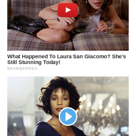
Wahana
Media
Group
WAHANA
NEWS
WAHANA
TANI
WAHANA
ADVOKAT
WAHANA
INFRASTRUKTUR
WAHANA
KONSUMEN