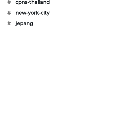
#
cpns-thailand
KARING
NEWS
#
new-york-city
#
jepang
JURNAL
MARITIM
HUMBANG
NEWS
GARONGGANG
NEWS
FISUELRI
ID
ENERGI
NEWS