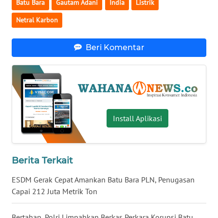
Batu Bara
Gautam Adani
India
Listrik
WN
Netral Karbon
BABEL
Beri Komentar
WN
SUMBAR
WN
SUMSEL
Install Aplikasi
WN
BENGKULU
WN
Berita Terkait
LAMPUNG
ESDM Gerak Cepat Amankan Batu Bara PLN, Penugasan
Capai 212 Juta Metrik Ton
WN
JATENG
Bertahap, Polri Limpahkan Berkas Perkara Korupsi Batu