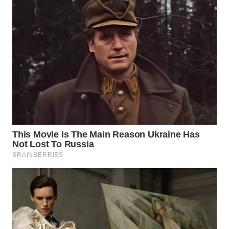
WN
SUMEDANG
WN
CIANJUR
WN
KEPULAUAN
SERIBU
WN
TANGERANG
WN
BINJAI
WN
CIREBON