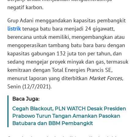
Informasi
negatif karbon.
INDEKS
Grup Adani menggandakan kapasitas pembangkit
BERITA
listrik
tenaga batu bara menjadi 24 gigawatt,
berencana untuk memiliki, mengembangkan atau
KONTAK
mengoperasikan tambang batu bara baru dengan
KAMI
kapasitas gabungan 132 juta ton per tahun, dan
sedang mengejar proyek minyak dan gas, termasuk
INFO
IKLAN
kemitraan dengan Total Energies Prancis SE,
menurut laporan yang diterbitkan
Market Forces
,
TENTANG
Senin (12/7/2021).
KAMI
Baca Juga:
PEDOMAN
Cegah Blackout, PLN WATCH Desak Presiden
MEDIA
Prabowo Turun Tangan Amankan Pasokan
SIBER
Batubara dan BBM Pembangkit
REDAKSI