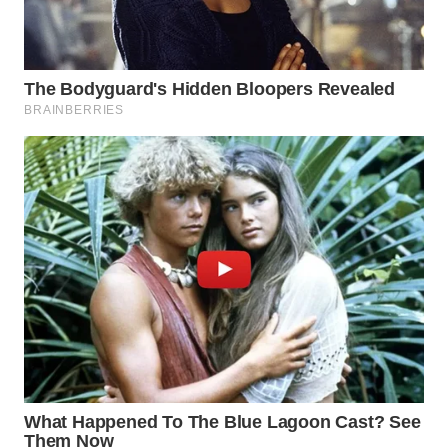
WAHANA
LISTRIK
WAHANA
TRAVEL
WAHANA
TV
WAHANANEWS
ID
WAHANANEWS
CO ID
WAHANANEWS
NET