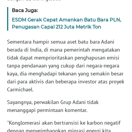
WN
Baca Juga:
BANTEN
ESDM Gerak Cepat Amankan Batu Bara PLN,
WN
Penugasan Capai 212 Juta Metrik Ton
NTT
Sementara hampir semua aset batu bara Adani
WN
berada di India, di mana pemerintah mengatakan
KEPRI
tidak dapat memprioritaskan penghapusan emisi
tanpa pendanaan yang cukup dari negara-negara
WN
kaya, dia menghadapi tekanan yang semakin besar
PAPUA
dari para aktivis dan beberapa investor atas proyek
Carmichael.
WN
PAPUA
Sayangnya, perwakilan Grup Adani tidak
BARAT
menanggapi permintaan komentar.
WN
"Konglomerasi akan bertransisi ke karbon negatif
RIAU
dengan menyeimbangkan migrasi energi kita