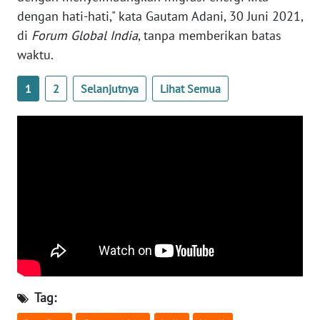
dengan hati-hati," kata Gautam Adani, 30 Juni 2021,
WN
di
Forum Global India
, tanpa memberikan batas
SERAMBI
waktu.
WN
1
2
Selanjutnya
Lihat Semua
JAMBI
WN
SULTRA
WN
NTB
WN
SULTENG
WN
Tag:
SULBAR