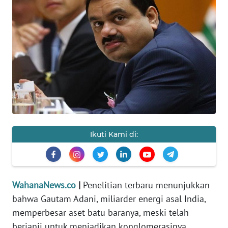
SAINS-TEKNO
KESEHATAN
INTERNASIONAL
SERBA-SERBI
PENDIDIKAN
Ikuti Kami di:
OLAHRAGA
OPINI
WahanaNews.co
|
Penelitian terbaru menunjukkan
bahwa Gautam Adani, miliarder energi asal India,
EDITORIAL
memperbesar aset batu baranya, meski telah
berjanji untuk menjadikan konglomerasinya