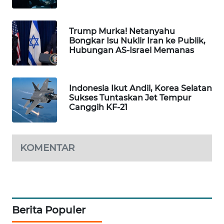
PORTAL
KONSUMEN
Trump Murka! Netanyahu
Bongkar Isu Nuklir Iran ke Publik,
FORWAMKI
Hubungan AS-Israel Memanas
ALPERKLINAS
Indonesia Ikut Andil, Korea Selatan
Sukses Tuntaskan Jet Tempur
FORJASIDA
Canggih KF-21
TAMBANG
NEWS
KOMENTAR
SITUNGIR
NEWS
SIDIKALANG
Berita Populer
NEWS