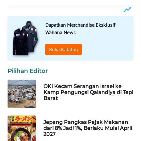
WAHANA
DESA
WISATA
Dapatkan Merchandise Eksklusif
Wahana News
LAPAK
WAHANA
Buka Katalog
Wahana
Network
Pilihan Editor
KONSUMEN
OKI Kecam Serangan Israel ke
LISTRIK
Kamp Pengungsi Qalandiya di Tepi
Barat
MASYARAKAT
KELISTRIKAN
Jepang Pangkas Pajak Makanan
dari 8% Jadi 1%, Berlaku Mulai April
WALINKI
2027
ID