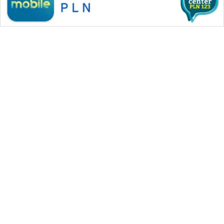
WAHANA MEDIA GROUP
|
|
|
WAHANA NEWS co
WAHANA TANI
WAHANA ADVOKAT
|
|
WAHANA INFRASTRUKTUR
WAHANA KONSUMEN
|
|
|
WAHANA LISTRIK
WAHANA TRAVEL
WAHANA TV
|
|
|
WAHANANEWS id
WAHANANEWS CO ID
WAHANANEWS NET
|
|
|
WAHANA SPORT ID
Wahana UMKM
Wahana Seleb
|
|
|
Wahana Persona
Wahana Otomotif
Wahana Health