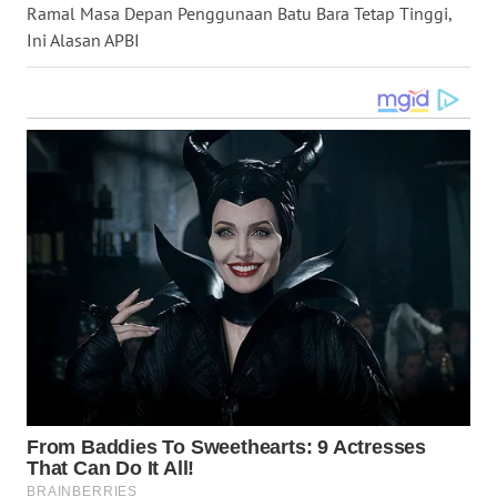
Ramal Masa Depan Penggunaan Batu Bara Tetap Tinggi,
WN
Ini Alasan APBI
KALTARA
WN
KALSEL
WN
KALTIM
WN
SULSEL
WN
GORONTALO
WN
SULUT