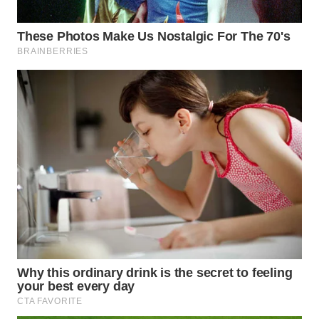
WN
PRIANGAN
TIMUR
WN
SEMARANG
WN
SOLO
WN
BOROBUDUR
WN
MADURA
WN
SURABAYA