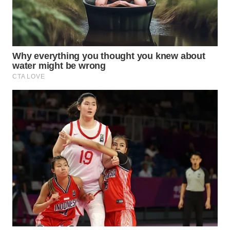
TAPANULI
TENGAH
WN DELI
SERDANG
WN
TEBING
TINGGI
WN
PAKPAK
WN
KARAWANG
WN
BEKASI