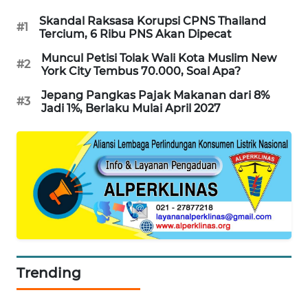
SIBARAGAS
Skandal Raksasa Korupsi CPNS Thailand
#1
NEWS
Tercium, 6 Ribu PNS Akan Dipecat
Muncul Petisi Tolak Wali Kota Muslim New
#2
METRO
York City Tembus 70.000, Soal Apa?
SIANTAR
Jepang Pangkas Pajak Makanan dari 8%
NEWS
#3
Jadi 1%, Berlaku Mulai April 2027
METRO
MEDAN
NEWS
METRO
JAKARTA
NEWS
KRT
Trending
NEWS