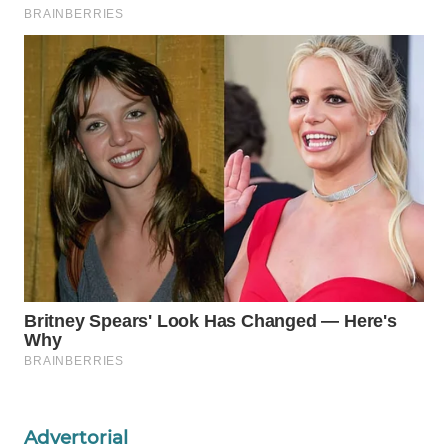
WAHANA
SPORT
WAHANA
UMKM
WAHANA
SELEB
WAHANA
PERSONA
WAHANA
OTOMOTIF
WAHANA
HEALTH
Advertorial