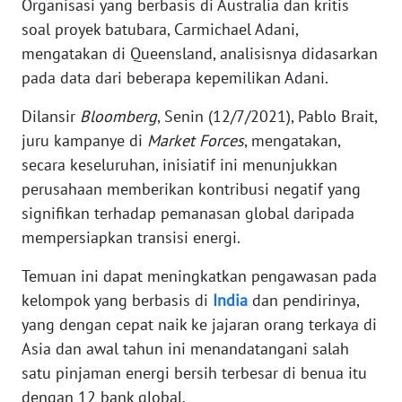
Organisasi yang berbasis di Australia dan kritis
soal proyek batubara, Carmichael Adani,
KARIR
mengatakan di Queensland, analisisnya didasarkan
pada data dari beberapa kepemilikan Adani.
DISCLAIMER
Dilansir
Bloomberg
, Senin (12/7/2021), Pablo Brait,
Wahana
juru kampanye di
Market Forces
, mengatakan,
News
secara keseluruhan, inisiatif ini menunjukkan
Regional
perusahaan memberikan kontribusi negatif yang
signifikan terhadap pemanasan global daripada
WN
mempersiapkan transisi energi.
SUMUT
Temuan ini dapat meningkatkan pengawasan pada
WN
kelompok yang berbasis di
India
dan pendirinya,
JAKARTA
yang dengan cepat naik ke jajaran orang terkaya di
Asia dan awal tahun ini menandatangani salah
WN
JABAR
satu pinjaman energi bersih terbesar di benua itu
dengan 12 bank global.