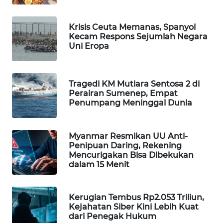
MAWAKA
Krisis Ceuta Memanas, Spanyol
ID
Kecam Respons Sejumlah Negara
Uni Eropa
MARTABAT
NET
Tragedi KM Mutiara Sentosa 2 di
PLN
Perairan Sumenep, Empat
WATCH
Penumpang Meninggal Dunia
MKLI
Myanmar Resmikan UU Anti-
Penipuan Daring, Rekening
LPKKI
Mencurigakan Bisa Dibekukan
dalam 15 Menit
LKKI
Kerugian Tembus Rp2.053 Triliun,
KOPEKLIN
Kejahatan Siber Kini Lebih Kuat
dari Penegak Hukum