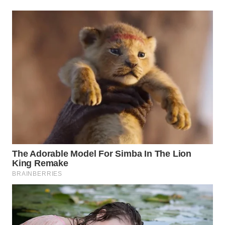
WN
MALUKU
WN
MALUT
WN
DAIRI
WN
DANAU
TOBA
WN
NIAS
WN
LANGKAT