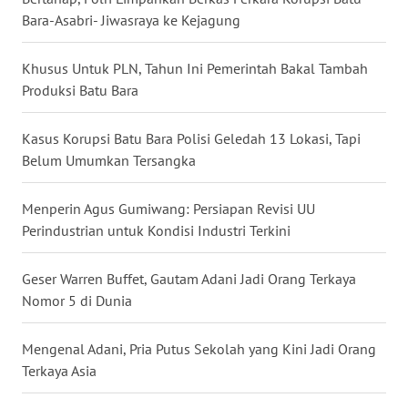
Bara-Asabri- Jiwasraya ke Kejagung
WN
NUSANTARA
Khusus Untuk PLN, Tahun Ini Pemerintah Bakal Tambah
Produksi Batu Bara
WN
JOGJA
Kasus Korupsi Batu Bara Polisi Geledah 13 Lokasi, Tapi
WN
Belum Umumkan Tersangka
JATIM
Menperin Agus Gumiwang: Persiapan Revisi UU
WN
Perindustrian untuk Kondisi Industri Terkini
BALI
Geser Warren Buffet, Gautam Adani Jadi Orang Terkaya
WN
Nomor 5 di Dunia
KALBAR
Mengenal Adani, Pria Putus Sekolah yang Kini Jadi Orang
WN
Terkaya Asia
KALTENG