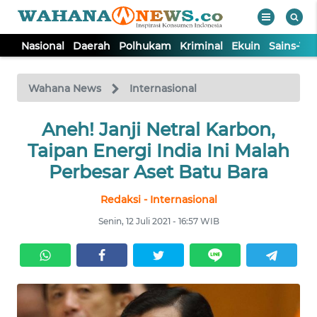
Nasional
Daerah
Polhukam
Kriminal
Ekuin
Sains-Te
WAHANA
Tutup
TV
Wahana News
Internasional
NASIONAL
Aneh! Janji Netral Karbon,
Taipan Energi India Ini Malah
DAERAH
Perbesar Aset Batu Bara
Redaksi - Internasional
POLHUKAM
Senin, 12 Juli 2021 - 16:57 WIB
KRIMINAL
EKUIN