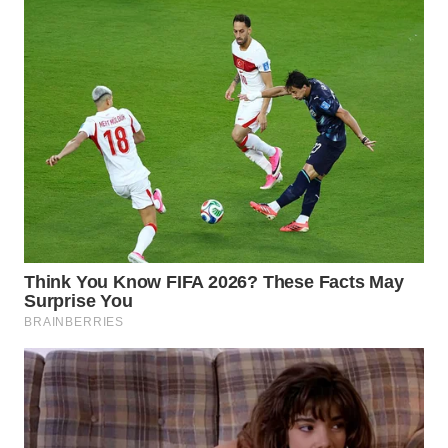
WN
NATUNA
WN
BINTAN
WN
MANDALIKA
WN
LIKUPANG
WN
LABUANBAJO
WN
BORNEO