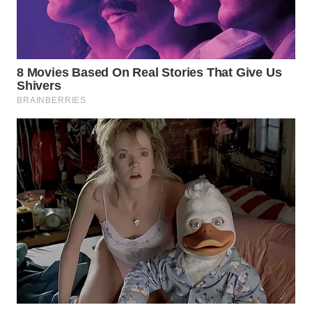
Wahana
Media
Group
WAHANA
NEWS
WAHANA
TANI
WAHANA
ADVOKAT
WAHANA
INFRASTRUKTUR
WAHANA
KONSUMEN