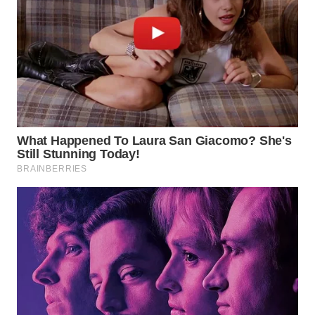
WN
NATUNA
WN
BINTAN
WN
MANDALIKA
WN
LIKUPANG
WN
LABUANBAJO
WN
BORNEO