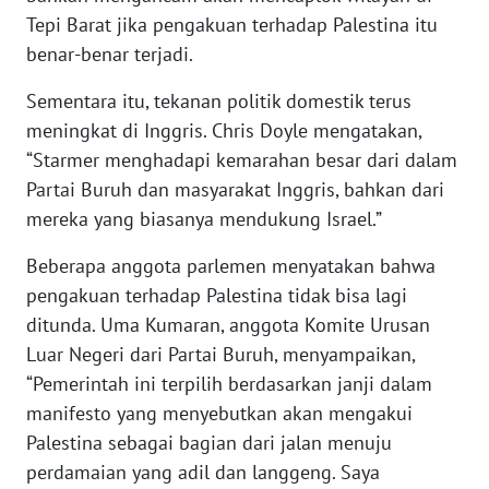
Tepi Barat jika pengakuan terhadap Palestina itu
WN
NUSANTARA
benar-benar terjadi.
Sementara itu, tekanan politik domestik terus
WN
meningkat di Inggris. Chris Doyle mengatakan,
JOGJA
“Starmer menghadapi kemarahan besar dari dalam
Partai Buruh dan masyarakat Inggris, bahkan dari
WN
JATIM
mereka yang biasanya mendukung Israel.”
Beberapa anggota parlemen menyatakan bahwa
WN
pengakuan terhadap Palestina tidak bisa lagi
BALI
ditunda. Uma Kumaran, anggota Komite Urusan
WN
Luar Negeri dari Partai Buruh, menyampaikan,
KALBAR
“Pemerintah ini terpilih berdasarkan janji dalam
manifesto yang menyebutkan akan mengakui
WN
Palestina sebagai bagian dari jalan menuju
KALTENG
perdamaian yang adil dan langgeng. Saya