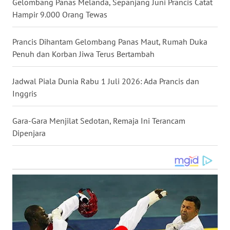
Gelombang Panas Melanda, Sepanjang Juni Prancis Catat
TAPANULI
Hampir 9.000 Orang Tewas
TENGAH
Prancis Dihantam Gelombang Panas Maut, Rumah Duka
WN DELI
Penuh dan Korban Jiwa Terus Bertambah
SERDANG
Jadwal Piala Dunia Rabu 1 Juli 2026: Ada Prancis dan
WN
Inggris
TEBING
TINGGI
Gara-Gara Menjilat Sedotan, Remaja Ini Terancam
Dipenjara
WN
PAKPAK
WN
KARAWANG
WN
BEKASI