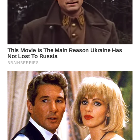
WN
SUMEDANG
WN
CIANJUR
WN
KEPULAUAN
SERIBU
WN
TANGERANG
WN
BINJAI
WN
CIREBON