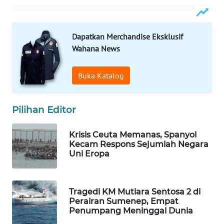
SIBARAGAS
NEWS
Dapatkan Merchandise Eksklusif
Wahana News
METRO
SIANTAR
NEWS
Buka Katalog
METRO
MEDAN
Pilihan Editor
NEWS
Krisis Ceuta Memanas, Spanyol
Kecam Respons Sejumlah Negara
METRO
Uni Eropa
JAKARTA
NEWS
Tragedi KM Mutiara Sentosa 2 di
KRT
Perairan Sumenep, Empat
NEWS
Penumpang Meninggal Dunia