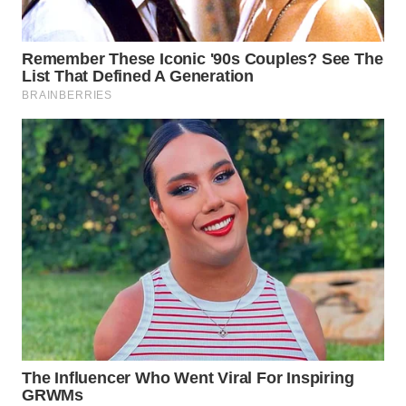
WN
INDRAMAYU
WN
KUNINGAN
WN
MAJALENGKA
WN
SUBANG
WN
SUKABUMI
WN
PURWAKARTA