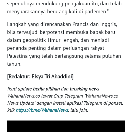
sepenuhnya mendukung pengakuan itu, dan telah
WN
menyuarakannya berulang kali di parlemen.”
KALTARA
Langkah yang direncanakan Prancis dan Inggris,
WN
bila terwujud, berpotensi membuka babak baru
KALSEL
dalam geopolitik Timur Tengah, dan menjadi
penanda penting dalam perjuangan rakyat
WN
Palestina yang telah berlangsung selama puluhan
KALTIM
tahun.
WN
[Redaktur: Elsya Tri Ahaddini]
SULSEL
Ikuti update
berita pilihan
dan
breaking news
WN
WahanaNews.co lewat Grup Telegram "WahanaNews.co
GORONTALO
News Update" dengan install aplikasi Telegram di ponsel,
klik
https://t.me/WahanaNews
, lalu join.
WN
SULUT