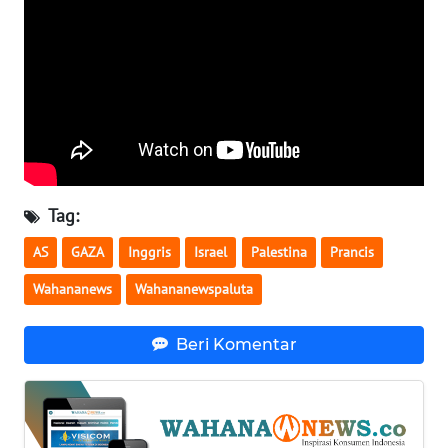
WN
MALUKU
WN
MALUT
WN
DAIRI
Tag:
WN
AS
GAZA
Inggris
Israel
Palestina
Prancis
DANAU
TOBA
Wahananews
Wahananewspaluta
WN
Beri Komentar
NIAS
WN
LANGKAT