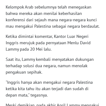
WN
Kelompok Arab sebelumnya telah menegaskan
BANTEN
bahwa mereka akan menilai keberhasilan
konferensi dari sejauh mana negara-negara kunci
WN
mau mengakui Palestina sebagai negara berdaulat.
NTT
Ketika dimintai komentar, Kantor Luar Negeri
WN
Inggris merujuk pada pernyataan Menlu David
KEPRI
Lammy pada 20 Mei lalu.
WN
Saat itu, Lammy kembali menyatakan dukungan
PAPUA
terhadap solusi dua negara, namun menolak
pengakuan sepihak.
WN
PAPUA
"Inggris hanya akan mengakui negara Palestina
BARAT
ketika kita tahu itu akan terjadi dan sudah di
depan mata," tegasnya.
WN
RIAU
Meski demikian, pada akhir April Lammy mengakui