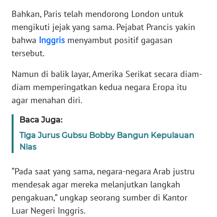
Bahkan, Paris telah mendorong London untuk
KARIR
mengikuti jejak yang sama. Pejabat Prancis yakin
bahwa
Inggris
menyambut positif gagasan
DISCLAIMER
tersebut.
Namun di balik layar, Amerika Serikat secara diam-
Wahana
News
diam memperingatkan kedua negara Eropa itu
Regional
agar menahan diri.
WN
Baca Juga:
SUMUT
Tiga Jurus Gubsu Bobby Bangun Kepulauan
Nias
WN
JAKARTA
“Pada saat yang sama, negara-negara Arab justru
mendesak agar mereka melanjutkan langkah
WN
pengakuan,” ungkap seorang sumber di Kantor
JABAR
Luar Negeri Inggris.