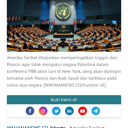
SAINS-TEKNO
KESEHATAN
INTERNASIONAL
SERBA-SERBI
Amerika Serikat dilaporkan memperingatkan Inggris dan
Prancis agar tidak mengakui negara Palestina dalam
PENDIDIKAN
konferensi PBB akhir Juni di New York, yang akan dipimpin
bersama oleh Prancis dan Arab Saudi dan berfokus pada
OLAHRAGA
solusi dua negara. [WAHANANEWS.CO/Ilustrasi-AI].
OPINI
Ikuti Kami di:
EDITORIAL