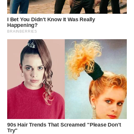
MAWAKA
ID
MARTABAT
NET
PLN
WATCH
MKLI
LPKKI
LKKI
KOPEKLIN