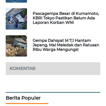
CILEUNGSI
NEWS
Pascagempa Besar di Kumamoto,
KBRI Tokyo Pastikan Belum Ada
BERKAT
Laporan Korban WNI
NEWS
BERAMPU
Gempa Dahsyat M 7,1 Hantam
NEWS
Jepang, Mal Meledak dan Ratusan
Ribu Warga Mengungsi
ANUGERAH
NEWS
KOMENTAR
AKHLAK
ID
PERAPKI
NEWS
Berita Populer