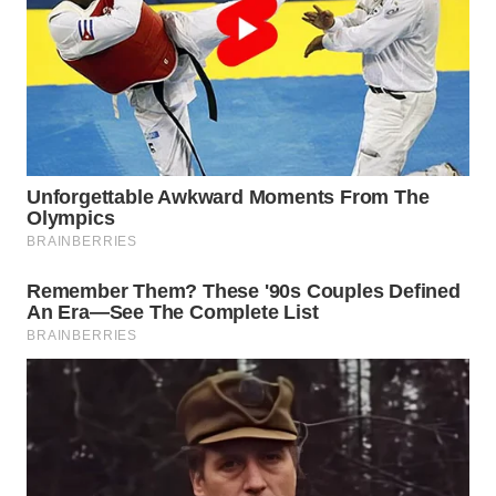
WN
BOGOR
WN
DEPOK
WN
TAPANULI
UTARA
WN
SAMOSIR
WN
PADANG
LAWAS