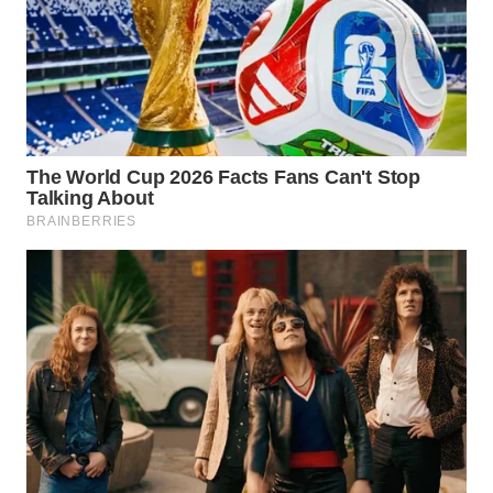
WAHANA
DESA
WISATA
LAPAK
WAHANA
Wahana
Network
KONSUMEN
LISTRIK
MASYARAKAT
KELISTRIKAN
WALINKI
ID