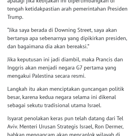
apalagi jika kebijakan ini dipertimbangkan di
tengah ketidakpastian arah pemerintahan Presiden
WN
BABEL
Trump.
“Jika saya berada di Downing Street, saya akan
WN
bertanya apa sebenarnya yang dipikirkan presiden,
SUMBAR
dan bagaimana dia akan bereaksi.”
WN
Jika keputusan ini jadi diambil, maka Prancis dan
SUMSEL
Inggris akan menjadi negara G7 pertama yang
mengakui Palestina secara resmi.
WN
BENGKULU
Langkah itu akan menciptakan guncangan politik
besar, karena kedua negara selama ini dikenal
WN
sebagai sekutu tradisional utama Israel.
LAMPUNG
Isyarat penolakan keras pun telah datang dari Tel
WN
Aviv. Menteri Urusan Strategis Israel, Ron Dermer,
JATENG
bahkan mengancam akan mencaplok wilayah di