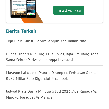
WN
Install Aplikasi
TAPANULI
SELATAN
Berita Terkait
WN
TANJUNG
Tiga Jurus Gubsu Bobby Bangun Kepulauan Nias
LESUNG
Dubes Prancis Kunjungi Pulau Nias, Jajaki Peluang Kerja
WN
Sama Sektor Pariwisata hingga Investasi
KARO
Museum Lalique di Prancis Dirampok, Perhiasan Senilai
WN
SIMALUNGUN
Rp82 Miliar Raib Digondol Perampok
WN
Jadwal Piala Dunia Minggu 5 Juli 2026: Ada Kanada Vs
LABUHANBATU
Maroko, Paraguay Vs Prancis
WN