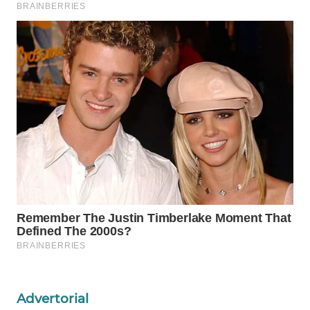
PORTAL
KONSUMEN
FORWAMKI
ALPERKLINAS
FORJASIDA
TAMBANG
NEWS
SITUNGIR
NEWS
SIDIKALANG
NEWS
Advertorial