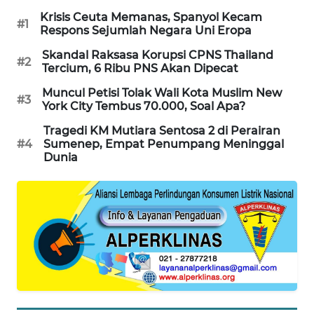
SONYA
Krisis Ceuta Memanas, Spanyol Kecam
ASA
#1
Respons Sejumlah Negara Uni Eropa
NEWS
Skandal Raksasa Korupsi CPNS Thailand
#2
Tercium, 6 Ribu PNS Akan Dipecat
Muncul Petisi Tolak Wali Kota Muslim New
#3
York City Tembus 70.000, Soal Apa?
Tragedi KM Mutiara Sentosa 2 di Perairan
#4
Sumenep, Empat Penumpang Meninggal
Dunia