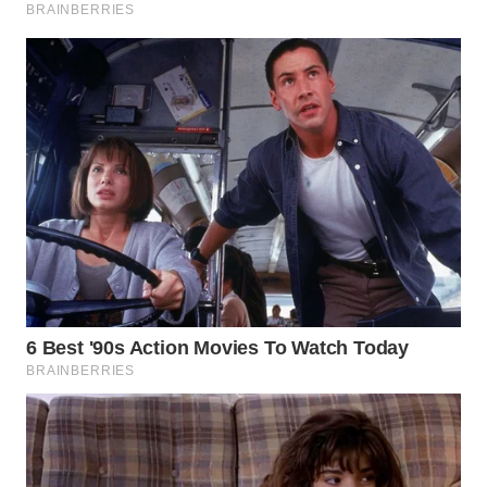
WN
PRIANGAN
TIMUR
WN
SEMARANG
WN
SOLO
WN
BOROBUDUR
WN
MADURA
WN
SURABAYA