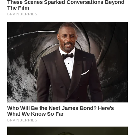
WAHANA
LISTRIK
WAHANA
TRAVEL
WAHANA
TV
WAHANANEWS
ID
WAHANANEWS
CO ID
WAHANANEWS
NET