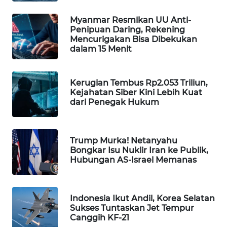
KARING
NEWS
Myanmar Resmikan UU Anti-
Penipuan Daring, Rekening
Mencurigakan Bisa Dibekukan
JURNAL
dalam 15 Menit
MARITIM
HUMBANG
Kerugian Tembus Rp2.053 Triliun,
NEWS
Kejahatan Siber Kini Lebih Kuat
dari Penegak Hukum
GARONGGANG
NEWS
Trump Murka! Netanyahu
Bongkar Isu Nuklir Iran ke Publik,
FISUELRI
Hubungan AS-Israel Memanas
ID
ENERGI
Indonesia Ikut Andil, Korea Selatan
NEWS
Sukses Tuntaskan Jet Tempur
Canggih KF-21