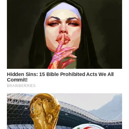
WAHANA
SPORT
WAHANA
UMKM
WAHANA
SELEB
WAHANA
PERSONA
WAHANA
OTOMOTIF
WAHANA
HEALTH