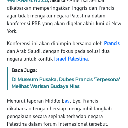
WAHANANEWS.CO
, Jakarta -
Amerika Serikat
Informasi
dikabarkan memperingatkan Inggris dan Prancis
INDEKS
agar tidak mengakui negara Palestina dalam
BERITA
konferensi PBB yang akan digelar akhir Juni di New
York.
KONTAK
KAMI
Konferensi ini akan dipimpin bersama oleh
Prancis
dan Arab Saudi, dengan fokus pada solusi dua
INFO
negara untuk konflik
Israel
-
Palestina
.
IKLAN
Baca Juga:
TENTANG
Di Museum Pusaka, Dubes Prancis 'Terpesona'
KAMI
Melihat Warisan Budaya Nias
PEDOMAN
Menurut laporan Middle E
as
t Eye, Prancis
MEDIA
dikabarkan tengah bersiap mengambil langkah
SIBER
pengakuan secara sepihak terhadap negara
Palestina dalam forum internasional tersebut.
REDAKSI