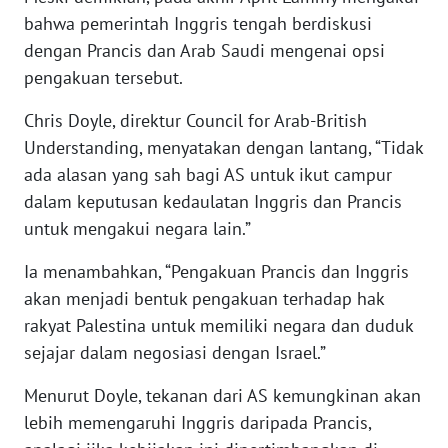
bahwa pemerintah Inggris tengah berdiskusi
WN
dengan Prancis dan Arab Saudi mengenai opsi
SERAMBI
pengakuan tersebut.
WN
Chris Doyle, direktur Council for Arab-British
JAMBI
Understanding, menyatakan dengan lantang, “Tidak
ada alasan yang sah bagi AS untuk ikut campur
WN
dalam keputusan kedaulatan Inggris dan Prancis
SULTRA
untuk mengakui negara lain.”
WN
Ia menambahkan, “Pengakuan Prancis dan Inggris
NTB
akan menjadi bentuk pengakuan terhadap hak
rakyat Palestina untuk memiliki negara dan duduk
WN
sejajar dalam negosiasi dengan Israel.”
SULTENG
Menurut Doyle, tekanan dari AS kemungkinan akan
WN
lebih memengaruhi Inggris daripada Prancis,
SULBAR