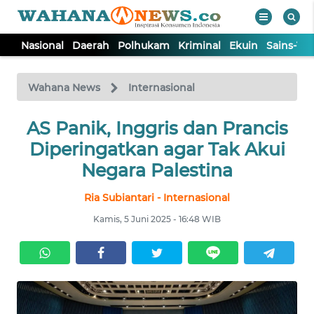
Nasional
Daerah
Polhukam
Kriminal
Ekuin
Sains-Te
WAHANA
Tutup
TV
Wahana News
Internasional
NASIONAL
AS Panik, Inggris dan Prancis
Diperingatkan agar Tak Akui
DAERAH
Negara Palestina
Ria Subiantari - Internasional
POLHUKAM
Kamis, 5 Juni 2025 - 16:48 WIB
KRIMINAL
EKUIN