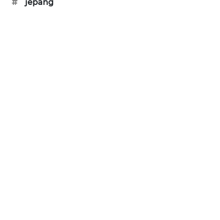
#
jepang
MAWAKA
ID
MARTABAT
NET
PLN
WATCH
MKLI
LPKKI
LKKI
KOPEKLIN