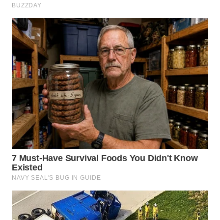
TAPANULI
TENGAH
WN DELI
SERDANG
WN
TEBING
TINGGI
WN
PAKPAK
WN
KARAWANG
WN
BEKASI