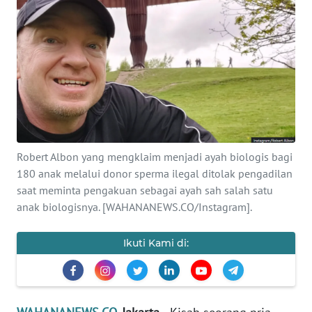
SAINS-TEKNO
KESEHATAN
INTERNASIONAL
SERBA-SERBI
Robert Albon yang mengklaim menjadi ayah biologis bagi
PENDIDIKAN
180 anak melalui donor sperma ilegal ditolak pengadilan
saat meminta pengakuan sebagai ayah sah salah satu
OLAHRAGA
anak biologisnya. [WAHANANEWS.CO/Instagram].
OPINI
Ikuti Kami di:
EDITORIAL