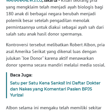
WAHANANEWS.CO
, Jakarta -
Kisah seorang pria
Informasi
yang mengklaim telah menjadi ayah biologis bagi
INDEKS
180 anak di berbagai negara berubah menjadi
BERITA
polemik besar setelah pengadilan menolak
permintaannya untuk diakui sebagai ayah sah dari
KONTAK
salah satu anak hasil donor spermanya.
KAMI
Kontroversi tersebut melibatkan Robert Albon, pria
INFO
asal Amerika Serikat yang dikenal luas dengan
IKLAN
julukan "Joe Donor" karena aktif menawarkan
donor sperma secara mandiri melalui media sosial.
TENTANG
KAMI
Baca Juga:
Satu per Satu Kena Sanksi! Ini Daftar Dokter
PEDOMAN
dan Nakes yang Komentari Pasien BPJS
MEDIA
Yurizal
SIBER
Albon selama ini mengaku telah memiliki sekitar
REDAKSI