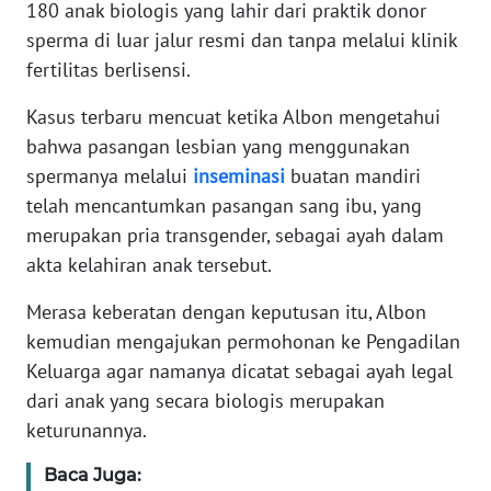
180 anak biologis yang lahir dari praktik donor
sperma di luar jalur resmi dan tanpa melalui klinik
KARIR
fertilitas berlisensi.
DISCLAIMER
Kasus terbaru mencuat ketika Albon mengetahui
bahwa pasangan lesbian yang menggunakan
Wahana
spermanya melalui
inseminasi
buatan mandiri
News
telah mencantumkan pasangan sang ibu, yang
Regional
merupakan pria transgender, sebagai ayah dalam
akta kelahiran anak tersebut.
WN
SUMUT
Merasa keberatan dengan keputusan itu, Albon
kemudian mengajukan permohonan ke Pengadilan
WN
Keluarga agar namanya dicatat sebagai ayah legal
JAKARTA
dari anak yang secara biologis merupakan
WN
keturunannya.
JABAR
Baca Juga: