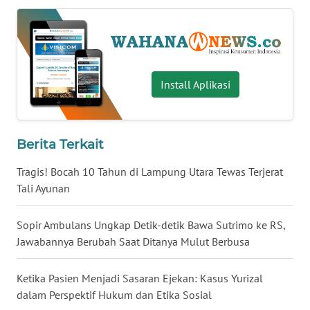
WN
BABEL
WN
Install Aplikasi
SUMBAR
WN
SUMSEL
Berita Terkait
Tragis! Bocah 10 Tahun di Lampung Utara Tewas Terjerat
WN
Tali Ayunan
BENGKULU
Sopir Ambulans Ungkap Detik-detik Bawa Sutrimo ke RS,
WN
LAMPUNG
Jawabannya Berubah Saat Ditanya Mulut Berbusa
WN
Ketika Pasien Menjadi Sasaran Ejekan: Kasus Yurizal
JATENG
dalam Perspektif Hukum dan Etika Sosial