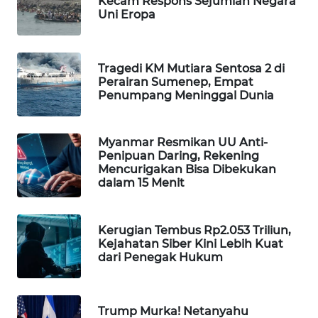
Kecam Respons Sejumlah Negara
Uni Eropa
WAHANA
LISTRIK
Tragedi KM Mutiara Sentosa 2 di
WAHANA
Perairan Sumenep, Empat
TRAVEL
Penumpang Meninggal Dunia
WAHANA
TV
Myanmar Resmikan UU Anti-
Penipuan Daring, Rekening
Mencurigakan Bisa Dibekukan
WAHANANEWS
dalam 15 Menit
ID
Kerugian Tembus Rp2.053 Triliun,
WAHANANEWS
Kejahatan Siber Kini Lebih Kuat
CO ID
dari Penegak Hukum
WAHANANEWS
NET
Trump Murka! Netanyahu