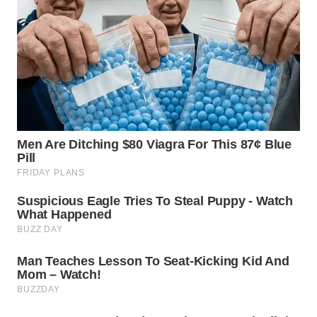
WN
MALUKU
WN
MALUT
WN
DAIRI
WN
DANAU
TOBA
WN
NIAS
WN
LANGKAT