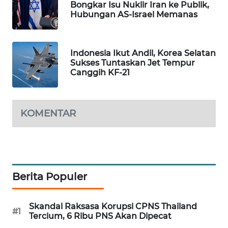
Bongkar Isu Nuklir Iran ke Publik,
WAHANA
Hubungan AS-Israel Memanas
SPORT
WAHANA
Indonesia Ikut Andil, Korea Selatan
UMKM
Sukses Tuntaskan Jet Tempur
Canggih KF-21
WAHANA
SELEB
KOMENTAR
WAHANA
PERSONA
WAHANA
OTOMOTIF
Berita Populer
WAHANA
Skandal Raksasa Korupsi CPNS Thailand
#1
HEALTH
Tercium, 6 Ribu PNS Akan Dipecat