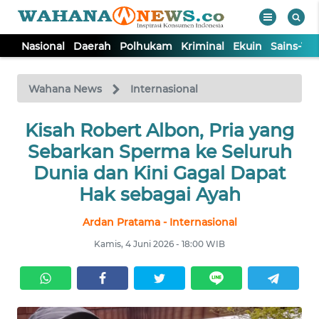
Nasional
Daerah
Polhukam
Kriminal
Ekuin
Sains-Te
WAHANA
Tutup
TV
Wahana News
Internasional
NASIONAL
Kisah Robert Albon, Pria yang
Sebarkan Sperma ke Seluruh
DAERAH
Dunia dan Kini Gagal Dapat
Hak sebagai Ayah
POLHUKAM
Ardan Pratama - Internasional
Kamis, 4 Juni 2026 - 18:00 WIB
KRIMINAL
EKUIN