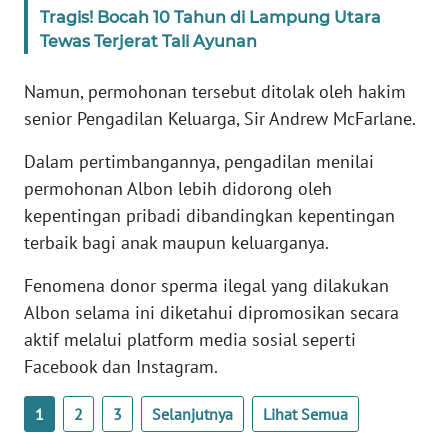
WN
Tragis! Bocah 10 Tahun di Lampung Utara
BANTEN
Tewas Terjerat Tali Ayunan
Namun, permohonan tersebut ditolak oleh hakim
WN
NTT
senior Pengadilan Keluarga, Sir Andrew McFarlane.
Dalam pertimbangannya, pengadilan menilai
WN
KEPRI
permohonan Albon lebih didorong oleh
kepentingan pribadi dibandingkan kepentingan
WN
terbaik bagi anak maupun keluarganya.
PAPUA
Fenomena donor sperma ilegal yang dilakukan
Albon selama ini diketahui dipromosikan secara
WN
PAPUA
aktif melalui platform media sosial seperti
BARAT
Facebook dan Instagram.
WN
1
2
3
Selanjutnya
Lihat Semua
RIAU