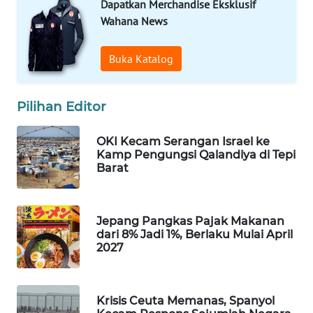
Dapatkan Merchandise Eksklusif
Wahana
Wahana News
Media
Group
Buka Katalog
WAHANA
NEWS
Pilihan Editor
WAHANA
OKI Kecam Serangan Israel ke
TANI
Kamp Pengungsi Qalandiya di Tepi
Barat
WAHANA
ADVOKAT
Jepang Pangkas Pajak Makanan
WAHANA
dari 8% Jadi 1%, Berlaku Mulai April
INFRASTRUKTUR
2027
WAHANA
KONSUMEN
Krisis Ceuta Memanas, Spanyol