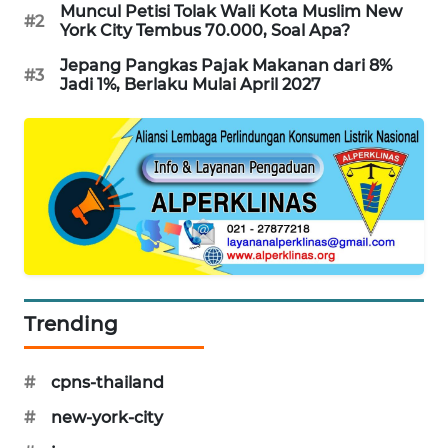
Muncul Petisi Tolak Wali Kota Muslim New
#2
WAHANA
York City Tembus 70.000, Soal Apa?
DESA
WISATA
Jepang Pangkas Pajak Makanan dari 8%
#3
Jadi 1%, Berlaku Mulai April 2027
LAPAK
WAHANA
Wahana
Network
KONSUMEN
LISTRIK
Trending
MASYARAKAT
KELISTRIKAN
#
cpns-thailand
WALINKI
#
new-york-city
ID