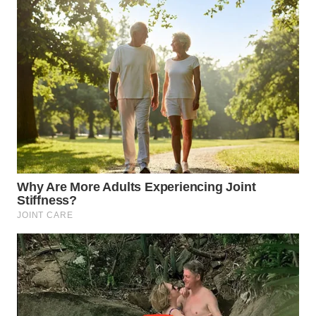
WN
PRIANGAN
TIMUR
WN
SEMARANG
WN
SOLO
WN
BOROBUDUR
WN
MADURA
WN
SURABAYA