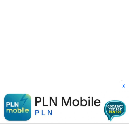
CILEUNGSI
NEWS
BERKAT
NEWS
BERAMPU
NEWS
ANUGERAH
NEWS
X
AKHLAK
ID
PERAPKI
NEWS