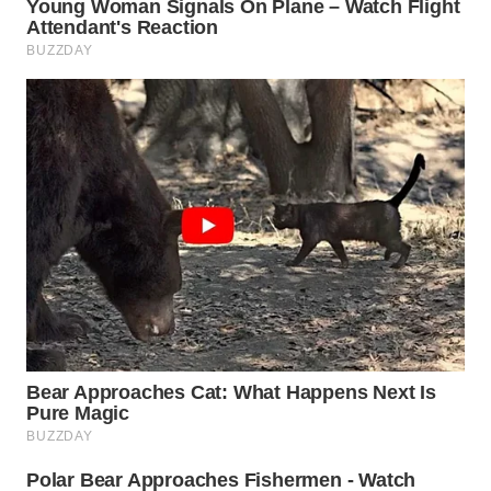
WN
TAPANULI
SELATAN
WN
TANJUNG
LESUNG
WN
KARO
WN
SIMALUNGUN
WN
LABUHANBATU
WN