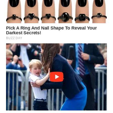
WN
SUMEDANG
WN
CIANJUR
WN
KEPULAUAN
SERIBU
WN
TANGERANG
WN
BINJAI
WN
CIREBON