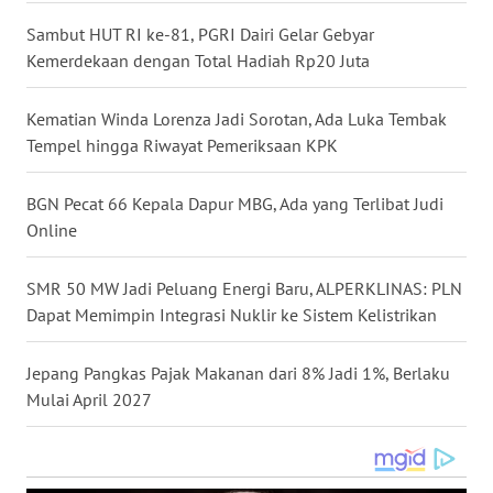
WN
Sambut HUT RI ke-81, PGRI Dairi Gelar Gebyar
NUSANTARA
Kemerdekaan dengan Total Hadiah Rp20 Juta
WN
Kematian Winda Lorenza Jadi Sorotan, Ada Luka Tembak
JOGJA
Tempel hingga Riwayat Pemeriksaan KPK
WN
BGN Pecat 66 Kepala Dapur MBG, Ada yang Terlibat Judi
JATIM
Online
WN
SMR 50 MW Jadi Peluang Energi Baru, ALPERKLINAS: PLN
BALI
Dapat Memimpin Integrasi Nuklir ke Sistem Kelistrikan
WN
Jepang Pangkas Pajak Makanan dari 8% Jadi 1%, Berlaku
KALBAR
Mulai April 2027
WN
KALTENG