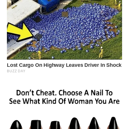
WN
BOGOR
WN
DEPOK
WN
TAPANULI
UTARA
WN
SAMOSIR
WN
PADANG
LAWAS