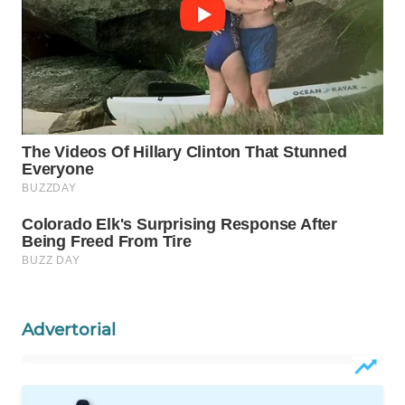
WN
NATUNA
WN
BINTAN
WN
MANDALIKA
WN
LIKUPANG
WN
LABUANBAJO
Advertorial
WN
BORNEO