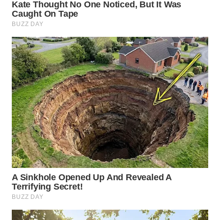
WN
INDRAMAYU
WN
KUNINGAN
WN
MAJALENGKA
WN
SUBANG
WN
SUKABUMI
WN
PURWAKARTA