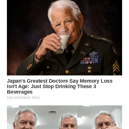
WN
KALTARA
WN
KALSEL
WN
KALTIM
WN
SULSEL
WN
GORONTALO
WN
SULUT