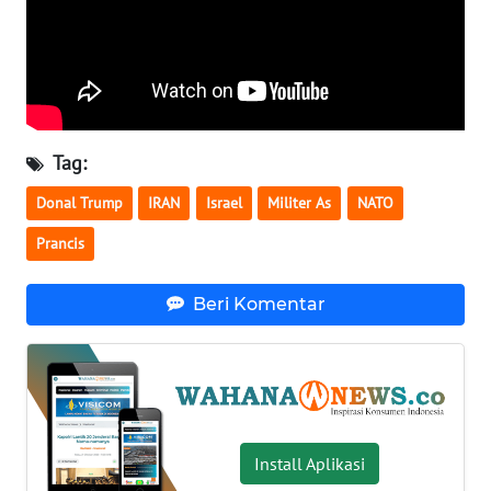
WN
SERAMBI
WN
JAMBI
Tag:
WN
Donal Trump
IRAN
Israel
Militer As
NATO
SULTRA
Prancis
WN
NTB
Beri Komentar
WN
SULTENG
WN
Install Aplikasi
SULBAR