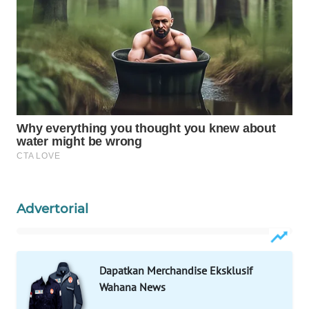
WAHANA
LISTRIK
WAHANA
TRAVEL
WAHANA
TV
WAHANANEWS
ID
Advertorial
WAHANANEWS
CO ID
Dapatkan Merchandise Eksklusif
WAHANANEWS
Wahana News
NET