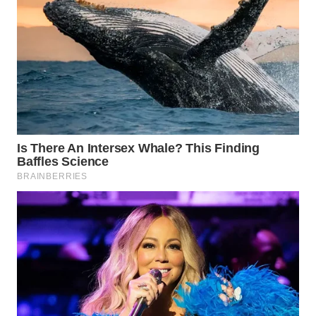
TAPANULI
TENGAH
WN DELI
SERDANG
WN
TEBING
TINGGI
WN
PAKPAK
WN
KARAWANG
WN
BEKASI