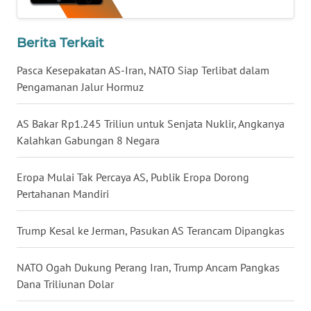
WN
BABEL
Berita Terkait
Pasca Kesepakatan AS-Iran, NATO Siap Terlibat dalam
WN
Pengamanan Jalur Hormuz
SUMBAR
AS Bakar Rp1.245 Triliun untuk Senjata Nuklir, Angkanya
WN
SUMSEL
Kalahkan Gabungan 8 Negara
WN
Eropa Mulai Tak Percaya AS, Publik Eropa Dorong
BENGKULU
Pertahanan Mandiri
WN
Trump Kesal ke Jerman, Pasukan AS Terancam Dipangkas
LAMPUNG
NATO Ogah Dukung Perang Iran, Trump Ancam Pangkas
WN
Dana Triliunan Dolar
JATENG