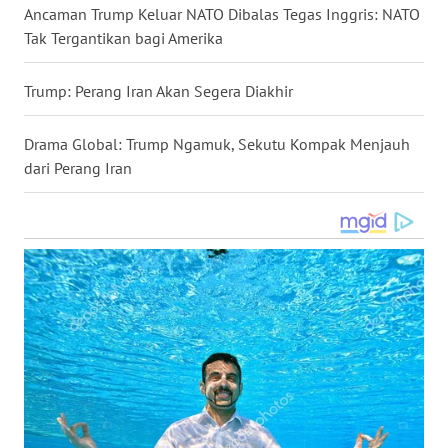
Ancaman Trump Keluar NATO Dibalas Tegas Inggris: NATO
WN
Tak Tergantikan bagi Amerika
NUSANTARA
Trump: Perang Iran Akan Segera Diakhir
WN
JOGJA
Drama Global: Trump Ngamuk, Sekutu Kompak Menjauh
dari Perang Iran
WN
JATIM
WN
BALI
WN
KALBAR
WN
KALTENG