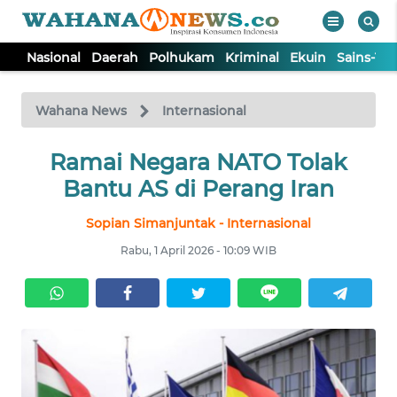
Nasional
Daerah
Polhukam
Kriminal
Ekuin
Sains-Te
WAHANA
Tutup
TV
Wahana News
Internasional
NASIONAL
Ramai Negara NATO Tolak
Bantu AS di Perang Iran
DAERAH
Sopian Simanjuntak - Internasional
Rabu, 1 April 2026 - 10:09 WIB
POLHUKAM
KRIMINAL
EKUIN