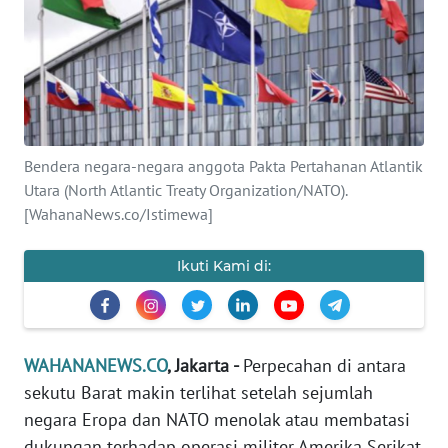
SAINS-TEKNO
KESEHATAN
INTERNASIONAL
Bendera negara-negara anggota Pakta Pertahanan Atlantik
SERBA-SERBI
Utara (North Atlantic Treaty Organization/NATO).
[WahanaNews.co/Istimewa]
PENDIDIKAN
Ikuti Kami di:
OLAHRAGA
OPINI
WAHANANEWS.CO
, Jakarta -
Perpecahan di antara
sekutu Barat makin terlihat setelah sejumlah
EDITORIAL
negara Eropa dan NATO menolak atau membatasi
dukungan terhadap operasi militer Amerika Serikat