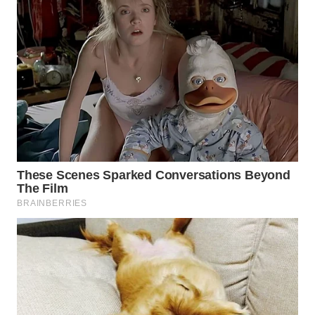
WN
INDRAMAYU
WN
KUNINGAN
WN
MAJALENGKA
WN
SUBANG
WN
SUKABUMI
WN
PURWAKARTA