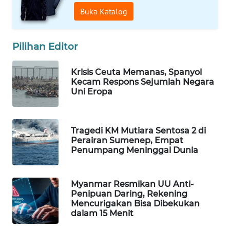
Buka Katalog
WAHANA
SPORT
Pilihan Editor
WAHANA
UMKM
Krisis Ceuta Memanas, Spanyol
Kecam Respons Sejumlah Negara
WAHANA
Uni Eropa
SELEB
WAHANA
Tragedi KM Mutiara Sentosa 2 di
PERSONA
Perairan Sumenep, Empat
Penumpang Meninggal Dunia
WAHANA
OTOMOTIF
Myanmar Resmikan UU Anti-
Penipuan Daring, Rekening
WAHANA
Mencurigakan Bisa Dibekukan
dalam 15 Menit
HEALTH