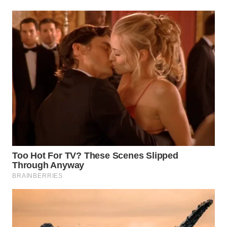
WN
TAPANULI
SELATAN
WN
TANJUNG
LESUNG
WN
KARO
WN
SIMALUNGUN
WN
LABUHANBATU
WN