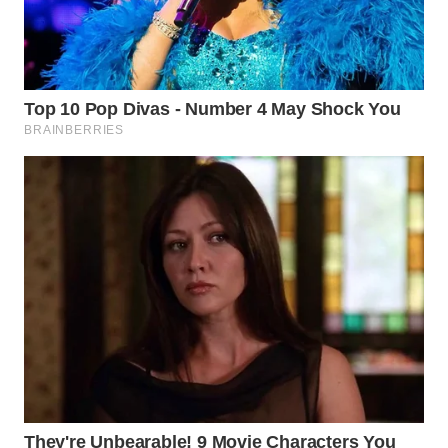
WN
BOGOR
WN
DEPOK
WN
TAPANULI
UTARA
WN
SAMOSIR
WN
PADANG
LAWAS