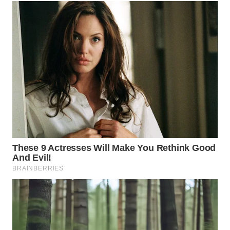
Wahana
Media
Group
WAHANA
NEWS
WAHANA
TANI
WAHANA
ADVOKAT
WAHANA
INFRASTRUKTUR
WAHANA
KONSUMEN