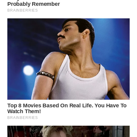
WN
SUMEDANG
WN
CIANJUR
WN
KEPULAUAN
SERIBU
WN
TANGERANG
WN
BINJAI
WN
CIREBON