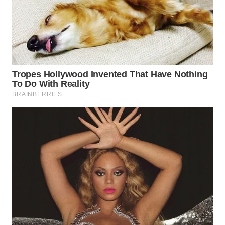
WN
PRIANGAN
TIMUR
WN
SEMARANG
WN
SOLO
WN
BOROBUDUR
WN
MADURA
WN
SURABAYA