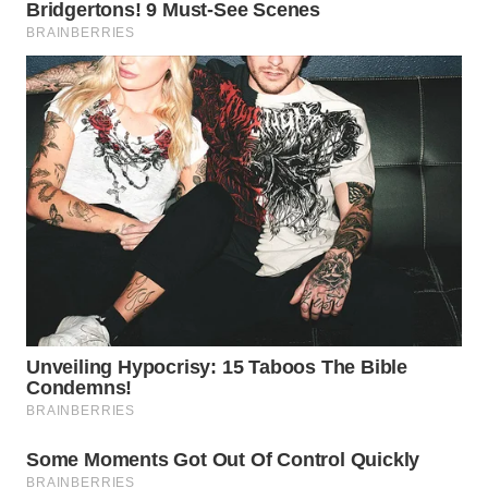
WN
MALUKU
WN
MALUT
WN
DAIRI
WN
DANAU
TOBA
WN
NIAS
WN
LANGKAT