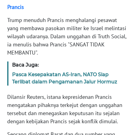
Prancis
KARIR
Trump menuduh Prancis menghalangi pesawat
yang membawa pasokan militer ke Israel melintasi
DISCLAIMER
wilayah udaranya. Dalam unggahan di Truth Social,
ia menulis bahwa Prancis "SANGAT TIDAK
Wahana
News
MEMBANTU".
Regional
Baca Juga:
WN
Pasca Kesepakatan AS-Iran, NATO Siap
SUMUT
Terlibat dalam Pengamanan Jalur Hormuz
WN
Dilansir Reuters, istana kepresidenan Prancis
JAKARTA
mengatakan pihaknya terkejut dengan unggahan
tersebut dan menegaskan keputusan itu sejalan
WN
dengan kebijakan Prancis sejak konflik dimulai.
JABAR
Seorang diplomat Barat dan dua sumber yang