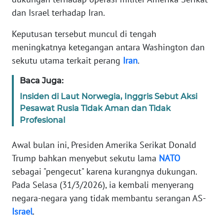
Informasi
dan Israel terhadap Iran.
INDEKS
Keputusan tersebut muncul di tengah
BERITA
meningkatnya ketegangan antara Washington dan
sekutu utama terkait perang
Iran
.
KONTAK
KAMI
Baca Juga:
Insiden di Laut Norwegia, Inggris Sebut Aksi
INFO
Pesawat Rusia Tidak Aman dan Tidak
IKLAN
Profesional
TENTANG
Awal bulan ini, Presiden Amerika Serikat Donald
KAMI
Trump bahkan menyebut sekutu lama
NATO
sebagai "pengecut" karena kurangnya dukungan.
PEDOMAN
MEDIA
Pada Selasa (31/3/2026), ia kembali menyerang
SIBER
negara-negara yang tidak membantu serangan AS-
Israel
.
REDAKSI