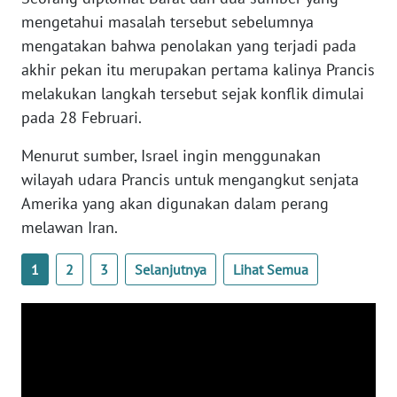
WN
mengetahui masalah tersebut sebelumnya
BANTEN
mengatakan bahwa penolakan yang terjadi pada
akhir pekan itu merupakan pertama kalinya Prancis
WN
melakukan langkah tersebut sejak konflik dimulai
NTT
pada 28 Februari.
WN
Menurut sumber, Israel ingin menggunakan
KEPRI
wilayah udara Prancis untuk mengangkut senjata
Amerika yang akan digunakan dalam perang
WN
melawan Iran.
PAPUA
1
2
3
Selanjutnya
Lihat Semua
WN
PAPUA
BARAT
WN
RIAU