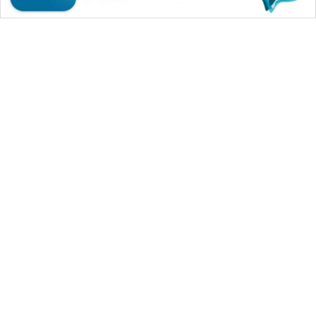
WAHANA MEDIA GROUP
|
|
|
WAHANA NEWS co
WAHANA TANI
WAHANA ADVOKAT
|
|
WAHANA INFRASTRUKTUR
WAHANA KONSUMEN
|
|
|
WAHANA LISTRIK
WAHANA TRAVEL
WAHANA TV
|
|
|
WAHANANEWS id
WAHANANEWS CO ID
WAHANANEWS NET
|
|
|
WAHANA SPORT ID
Wahana UMKM
Wahana Seleb
|
|
|
Wahana Persona
Wahana Otomotif
Wahana Health
|
Wahana Desa Wisata
Lapak Wahana