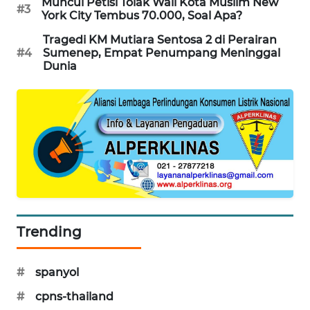
Muncul Petisi Tolak Wali Kota Muslim New
#3
PORTAL
York City Tembus 70.000, Soal Apa?
KONSUMEN
Tragedi KM Mutiara Sentosa 2 di Perairan
#4
Sumenep, Empat Penumpang Meninggal
FORWAMKI
Dunia
ALPERKLINAS
FORJASIDA
TAMBANG
NEWS
SITUNGIR
Trending
NEWS
#
spanyol
SIDIKALANG
NEWS
#
cpns-thailand