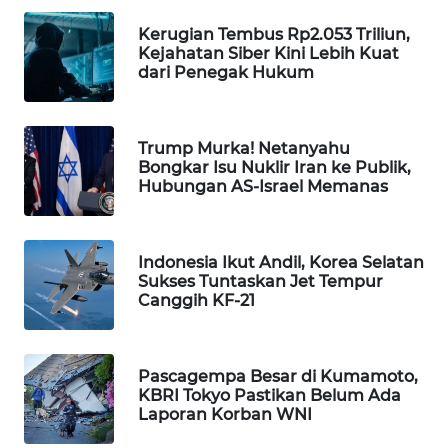
WAHANA
Kerugian Tembus Rp2.053 Triliun,
DESA
Kejahatan Siber Kini Lebih Kuat
WISATA
dari Penegak Hukum
LAPAK
WAHANA
Trump Murka! Netanyahu
Bongkar Isu Nuklir Iran ke Publik,
Hubungan AS-Israel Memanas
Wahana
Network
KONSUMEN
Indonesia Ikut Andil, Korea Selatan
Sukses Tuntaskan Jet Tempur
LISTRIK
Canggih KF-21
MASYARAKAT
KELISTRIKAN
Pascagempa Besar di Kumamoto,
KBRI Tokyo Pastikan Belum Ada
WALINKI
Laporan Korban WNI
ID