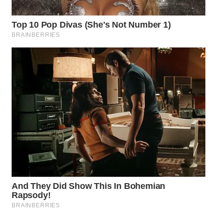
WN
NATUNA
WN
BINTAN
WN
MANDALIKA
WN
LIKUPANG
WN
LABUANBAJO
WN
BORNEO