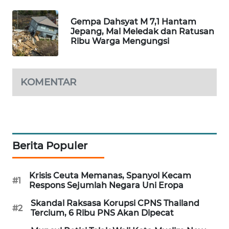
MAWAKA
Gempa Dahsyat M 7,1 Hantam
ID
Jepang, Mal Meledak dan Ratusan
Ribu Warga Mengungsi
MARTABAT
NET
KOMENTAR
PLN
WATCH
MKLI
Berita Populer
LPKKI
Krisis Ceuta Memanas, Spanyol Kecam
#1
LKKI
Respons Sejumlah Negara Uni Eropa
Skandal Raksasa Korupsi CPNS Thailand
#2
KOPEKLIN
Tercium, 6 Ribu PNS Akan Dipecat