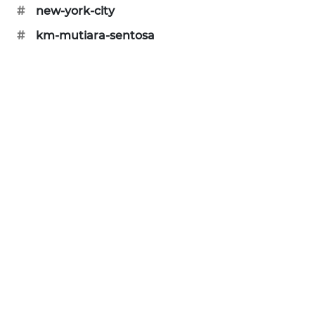
#
new-york-city
SIBARAGAS
NEWS
#
km-mutiara-sentosa
METRO
SIANTAR
NEWS
METRO
MEDAN
NEWS
METRO
JAKARTA
NEWS
KRT
NEWS