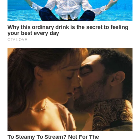
WN
KALTARA
WN
KALSEL
WN
KALTIM
WN
SULSEL
WN
GORONTALO
WN
SULUT