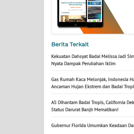
NUSANTARA
WN
JOGJA
WN
Berita Terkait
JATIM
Kekuatan Dahsyat Badai Melissa Jadi Si
WN
Nyata Dampak Perubahan Iklim
BALI
Gas Rumah Kaca Melonjak, Indonesia H
WN
Ancaman Hujan Ekstrem dan Badai Tropi
KALBAR
AS Dihantam Badai Tropis, California Dek
WN
Status Darurat Banjir Mematikan!
KALTENG
Gubernur Florida Umumkan Keadaan Dar
WN