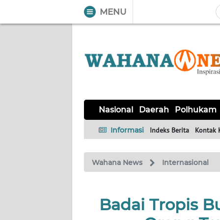
MENU
WAHANA
Tutup
TV
NASIONAL
DAERAH
POLHUKAM
KRIMINAL
EKUIN
SAINS-
KESEHATAN
INTERNASIONAL
Nasional
Daerah
Polhukam
TEKNO
Informasi
Indeks Berita
Kontak 
SERBA-
PENDIDIKAN
OLAHRAGA
OPINI
SERBI
Wahana News
Internasional
EDITORIAL
Badai Tropis Bu
Informasi