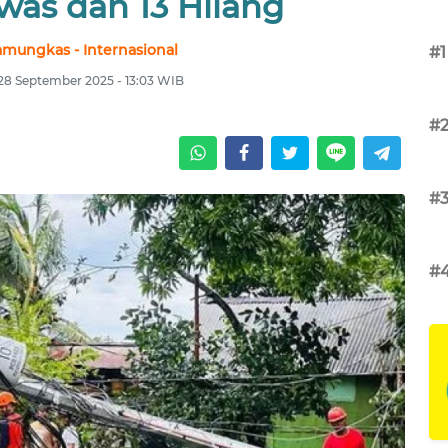
was dan 13 Hilang
amungkas - Internasional
#1
28 September 2025 - 13:03 WIB
#
#
#