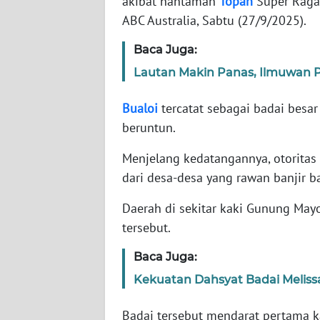
akibat hantaman
Topan
Super Ragas
ABC Australia, Sabtu (27/9/2025).
WN
Baca Juga:
NTT
Lautan Makin Panas, Ilmuwan 
WN
KEPRI
Bualoi
tercatat sebagai badai besa
beruntun.
WN
Menjelang kedatangannya, otoritas
PAPUA
dari desa-desa yang rawan banjir 
WN
Daerah di sekitar kaki Gunung Ma
PAPUA
BARAT
tersebut.
Baca Juga:
WN
RIAU
Kekuatan Dahsyat Badai Meliss
Badai tersebut mendarat pertama ka
WN