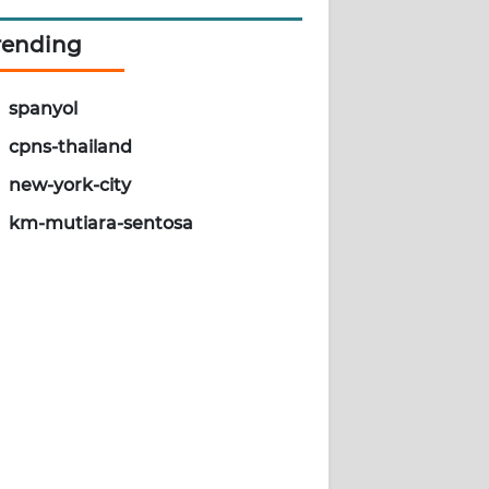
rending
spanyol
cpns-thailand
new-york-city
km-mutiara-sentosa