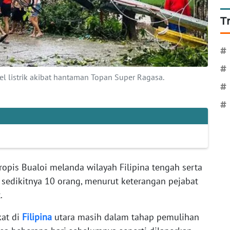
T
#
#
 listrik akibat hantaman Topan Super Ragasa.
#
#
ropis Bualoi melanda wilayah Filipina tengah serta
sedikitnya 10 orang, menurut keterangan pejabat
t.
kat di
Filipina
utara masih dalam tahap pemulihan