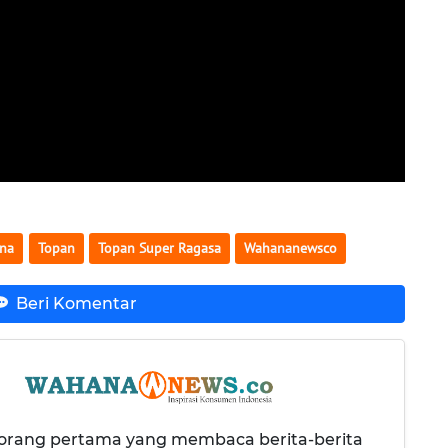
ina
Topan
Topan Super Ragasa
Wahananewsco
Beri Komentar
 orang pertama yang membaca berita-berita