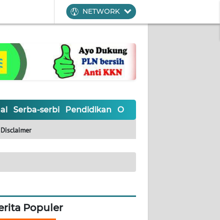
NETWORK
al
Serba-serbi
Pendidikan
Olahraga
Opini
Editoria
Disclaimer
erita Populer