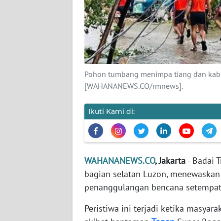
KARIR
DISCLAIMER
Wahana
News
Pohon tumbang menimpa tiang dan kabel
Regional
[WAHANANEWS.CO/rmnews].
WN
SUMUT
Ikuti Kami di:
WN
JAKARTA
WAHANANEWS.CO
, Jakarta
- Badai T
bagian selatan Luzon, menewaskan 
WN
JABAR
penanggulangan bencana setempa
Peristiwa ini terjadi ketika masyara
WN
BANTEN