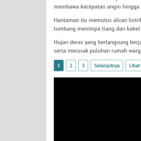
SERAMBI
membawa kecepatan angin hingga 1
Hantaman itu memutus aliran listri
WN
tumbang menimpa tiang dan kabel l
JAMBI
Hujan deras yang berlangsung berja
WN
serta merusak puluhan rumah warga
SULTRA
1
2
3
Selanjutnya
Liha
WN
NTB
WN
SULTENG
WN
SULBAR
WN