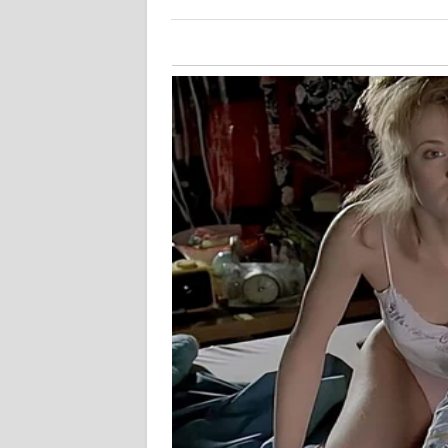
KALTARA
WN
KALSEL
WN
KALTIM
WN
SULSEL
WN
GORONTALO
WN
SULUT
WN
MALUKU