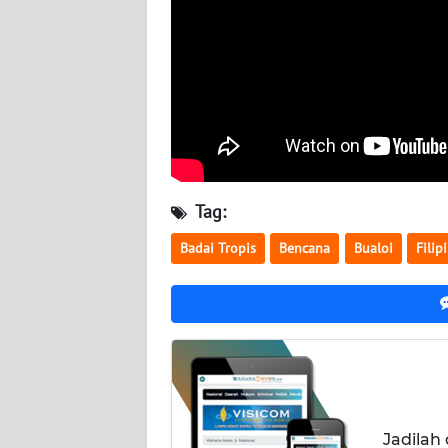
BABEL
WN
SUMBAR
WN
SUMSEL
Tag:
WN
BENGKULU
Badai Tropis
Bencana
Bualoi
Filip
WN
LAMPUNG
WN
JATENG
WN
Jadilah