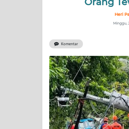
Orang Te
INDEKS
BERITA
Heri P
Minggu, 
KONTAK
KAMI
Komentar
INFO
IKLAN
TENTANG
KAMI
PEDOMAN
MEDIA
SIBER
REDAKSI