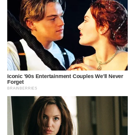
WN
INDRAMAYU
WN
KUNINGAN
WN
MAJALENGKA
WN
SUBANG
WN
SUKABUMI
WN
PURWAKARTA