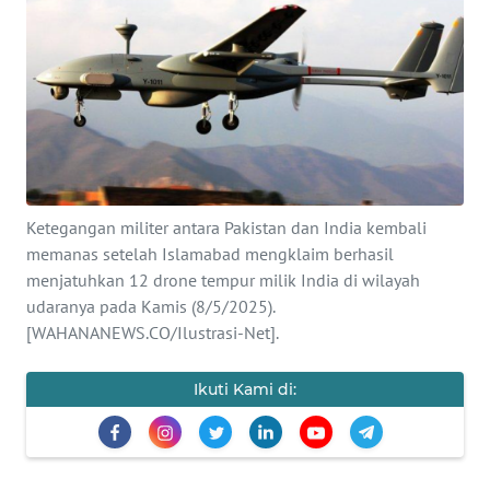
SAINS-TEKNO
KESEHATAN
INTERNASIONAL
SERBA-SERBI
Ketegangan militer antara Pakistan dan India kembali
memanas setelah Islamabad mengklaim berhasil
PENDIDIKAN
menjatuhkan 12 drone tempur milik India di wilayah
udaranya pada Kamis (8/5/2025).
OLAHRAGA
[WAHANANEWS.CO/Ilustrasi-Net].
OPINI
Ikuti Kami di:
EDITORIAL