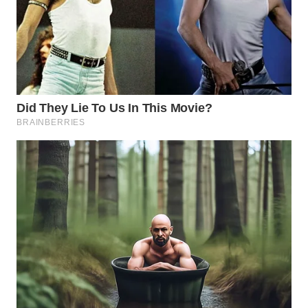
WN
KALTARA
WN
KALSEL
WN
KALTIM
WN
SULSEL
WN
GORONTALO
WN
SULUT