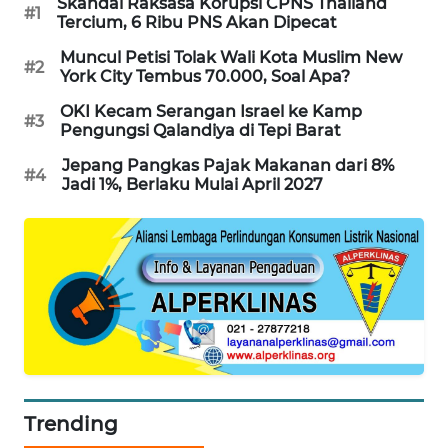
Skandal Raksasa Korupsi CPNS Thailand
#1
PORTAL
Tercium, 6 Ribu PNS Akan Dipecat
KONSUMEN
Muncul Petisi Tolak Wali Kota Muslim New
#2
York City Tembus 70.000, Soal Apa?
FORWAMKI
OKI Kecam Serangan Israel ke Kamp
#3
Pengungsi Qalandiya di Tepi Barat
ALPERKLINAS
Jepang Pangkas Pajak Makanan dari 8%
#4
Jadi 1%, Berlaku Mulai April 2027
FORJASIDA
TAMBANG
NEWS
SITUNGIR
NEWS
SIDIKALANG
Trending
NEWS