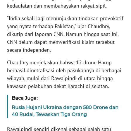
kedaulatan dan membahayakan rakyat sipil.
KARIR
“India sekali lagi menunjukkan tindakan provokatif
yang nyata terhadap Pakistan,” ujar Chaudhry,
DISCLAIMER
dikutip dari laporan CNN. Namun hingga saat ini,
CNN belum dapat memverifikasi klaim tersebut
Wahana
secara independen.
News
Regional
Chaudhry menjelaskan bahwa 12 drone Harop
berhasil dinetralisasi oleh pasukannya di berbagai
WN
SUMUT
wilayah, mulai dari Rawalpindi di utara hingga
kawasan pelabuhan dekat Karachi di selatan.
WN
Baca Juga:
JAKARTA
Rusia Hujani Ukraina dengan 580 Drone dan
WN
40 Rudal, Tewaskan Tiga Orang
JABAR
Rawalpindi sendiri dikenal sebagai salah satu