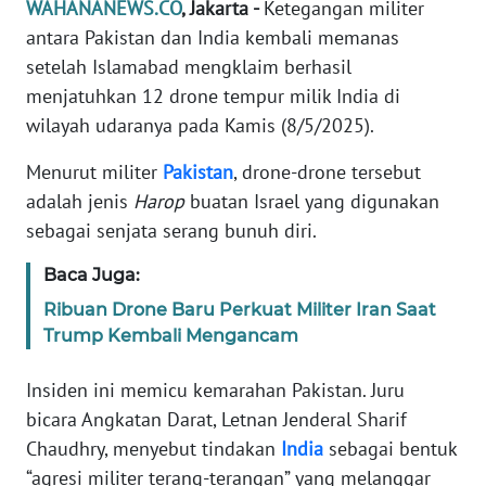
WAHANANEWS.CO
, Jakarta -
Ketegangan militer
Informasi
antara Pakistan dan India kembali memanas
INDEKS
setelah Islamabad mengklaim berhasil
BERITA
menjatuhkan 12 drone tempur milik India di
wilayah udaranya pada Kamis (8/5/2025).
KONTAK
KAMI
Menurut militer
Pakistan
, drone-drone tersebut
adalah jenis
Harop
buatan Israel yang digunakan
INFO
sebagai senjata serang bunuh diri.
IKLAN
Baca Juga:
TENTANG
Ribuan Drone Baru Perkuat Militer Iran Saat
KAMI
Trump Kembali Mengancam
PEDOMAN
Insiden ini memicu kemarahan Pakistan. Juru
MEDIA
bicara Angkatan Darat, Letnan Jenderal Sharif
SIBER
Chaudhry, menyebut tindakan
India
sebagai bentuk
“agresi militer terang-terangan” yang melanggar
REDAKSI