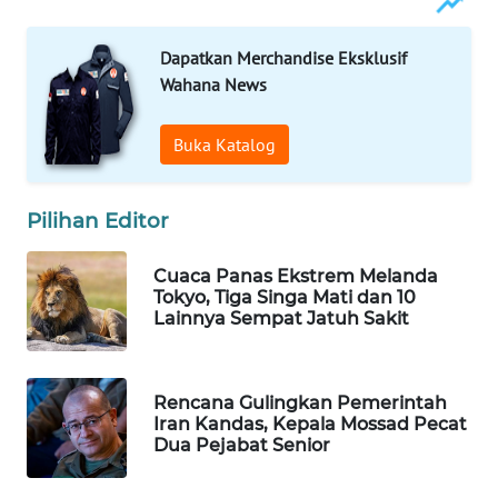
WAHANA
SPORT
Dapatkan Merchandise Eksklusif
Wahana News
WAHANA
UMKM
Buka Katalog
WAHANA
SELEB
Pilihan Editor
WAHANA
Cuaca Panas Ekstrem Melanda
Tokyo, Tiga Singa Mati dan 10
PERSONA
Lainnya Sempat Jatuh Sakit
WAHANA
OTOMOTIF
Rencana Gulingkan Pemerintah
Iran Kandas, Kepala Mossad Pecat
WAHANA
Dua Pejabat Senior
HEALTH