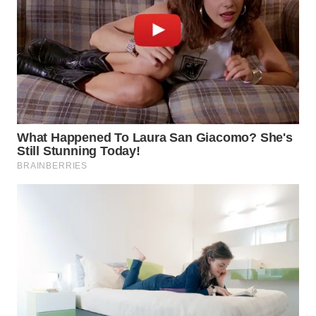
TAPANULI
TENGAH
WN DELI
SERDANG
WN
TEBING
TINGGI
WN
PAKPAK
WN
KARAWANG
WN
BEKASI