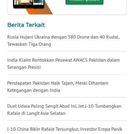
WN
BABEL
Berita Terkait
WN
Rusia Hujani Ukraina dengan 580 Drone dan 40 Rudal,
SUMBAR
Tewaskan Tiga Orang
WN
SUMSEL
India Klaim Rontokkan Pesawat AWACS Pakistan dalam
Serangan Presisi
WN
BENGKULU
Pendapatan Pakistan Naik Tajam, Meski Dihantam
Ketegangan dengan India
WN
LAMPUNG
Duel Udara Paling Sengit Abad Ini, Jet J-10 Tumbangkan
Rafale di Langit Asia Selatan
WN
JATENG
J-10 China Bikin Rafale Tersungkur, Investor Eropa Panik