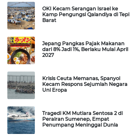
WAHANA
OKI Kecam Serangan Israel ke
DESA
Kamp Pengungsi Qalandiya di Tepi
WISATA
Barat
LAPAK
WAHANA
Jepang Pangkas Pajak Makanan
dari 8% Jadi 1%, Berlaku Mulai April
2027
Wahana
Network
Krisis Ceuta Memanas, Spanyol
KONSUMEN
Kecam Respons Sejumlah Negara
LISTRIK
Uni Eropa
MASYARAKAT
KELISTRIKAN
Tragedi KM Mutiara Sentosa 2 di
Perairan Sumenep, Empat
Penumpang Meninggal Dunia
WALINKI
ID