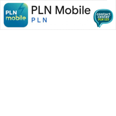
WAHANA MEDIA GROUP
|
|
|
WAHANA NEWS co
WAHANA TANI
WAHANA ADVOKAT
|
|
WAHANA INFRASTRUKTUR
WAHANA KONSUMEN
|
|
|
WAHANA LISTRIK
WAHANA TRAVEL
WAHANA TV
|
|
|
WAHANANEWS id
WAHANANEWS CO ID
WAHANANEWS NET