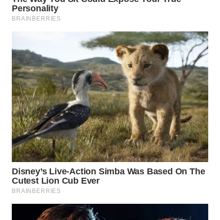
WN
SUMEDANG
WN
CIANJUR
WN
KEPULAUAN
SERIBU
WN
TANGERANG
WN
BINJAI
WN
CIREBON