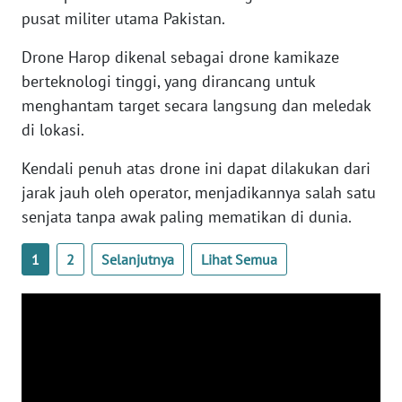
WN
pusat militer utama Pakistan.
BANTEN
Drone Harop dikenal sebagai drone kamikaze
berteknologi tinggi, yang dirancang untuk
WN
NTT
menghantam target secara langsung dan meledak
di lokasi.
WN
KEPRI
Kendali penuh atas drone ini dapat dilakukan dari
jarak jauh oleh operator, menjadikannya salah satu
WN
senjata tanpa awak paling mematikan di dunia.
PAPUA
1
2
Selanjutnya
Lihat Semua
WN
PAPUA
BARAT
WN
RIAU