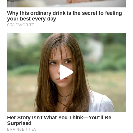
Wahana
Media
Group
WAHANA
NEWS
WAHANA
TANI
WAHANA
ADVOKAT
WAHANA
INFRASTRUKTUR
WAHANA
KONSUMEN