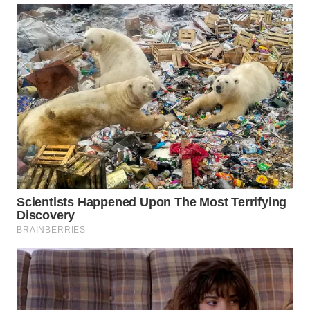
WN
TAPANULI
SELATAN
WN
TANJUNG
LESUNG
WN
KARO
WN
SIMALUNGUN
WN
LABUHANBATU
WN