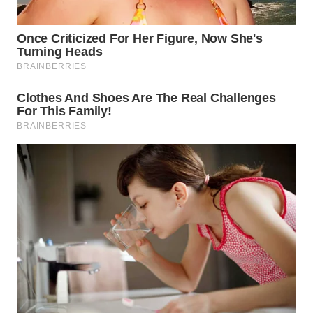
WN
NATUNA
WN
BINTAN
WN
MANDALIKA
WN
LIKUPANG
WN
LABUANBAJO
WN
BORNEO