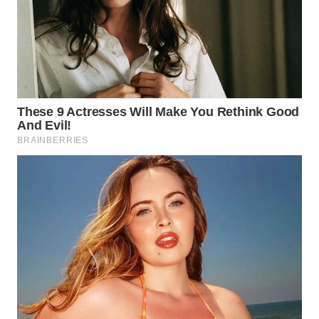
WN
PRIANGAN
TIMUR
WN
SEMARANG
WN
SOLO
WN
BOROBUDUR
WN
MADURA
WN
SURABAYA