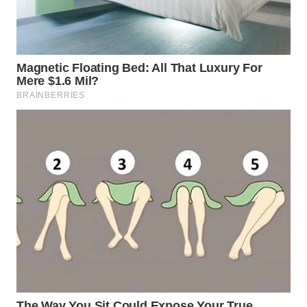
WN
BOGOR
WN
DEPOK
WN
TAPANULI
UTARA
WN
SAMOSIR
WN
PADANG
LAWAS