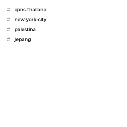
SIBARAGAS
#
cpns-thailand
NEWS
#
new-york-city
METRO
#
palestina
SIANTAR
#
jepang
NEWS
METRO
MEDAN
NEWS
METRO
JAKARTA
NEWS
KRT
NEWS