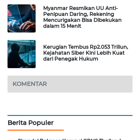
Myanmar Resmikan UU Anti-
MAWAKA
Penipuan Daring, Rekening
ID
Mencurigakan Bisa Dibekukan
dalam 15 Menit
MARTABAT
NET
Kerugian Tembus Rp2.053 Triliun,
Kejahatan Siber Kini Lebih Kuat
PLN
dari Penegak Hukum
WATCH
MKLI
KOMENTAR
LPKKI
LKKI
Berita Populer
KOPEKLIN