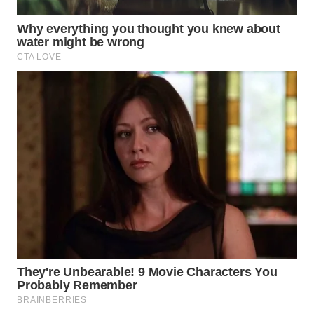
WN
MALUKU
WN
MALUT
WN
DAIRI
WN
DANAU
TOBA
WN
NIAS
WN
LANGKAT