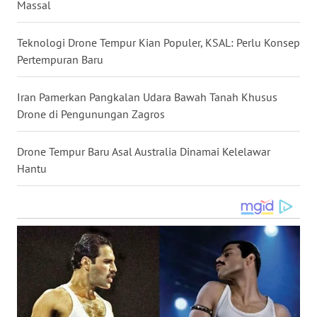
Massal
WN
NUSANTARA
Teknologi Drone Tempur Kian Populer, KSAL: Perlu Konsep
Pertempuran Baru
WN
JOGJA
Iran Pamerkan Pangkalan Udara Bawah Tanah Khusus
Drone di Pengunungan Zagros
WN
JATIM
Drone Tempur Baru Asal Australia Dinamai Kelelawar
Hantu
WN
BALI
WN
KALBAR
WN
KALTENG