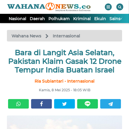
Nasional
Daerah
Polhukam
Kriminal
Ekuin
Sains-Te
WAHANA
Tutup
TV
Wahana News
Internasional
NASIONAL
Bara di Langit Asia Selatan,
Pakistan Klaim Gasak 12 Drone
DAERAH
Tempur India Buatan Israel
Ria Subiantari - Internasional
POLHUKAM
Kamis, 8 Mei 2025 - 18:05 WIB
KRIMINAL
EKUIN