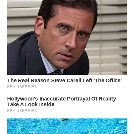
WN
MALUKU
WN
MALUT
WN
DAIRI
WN
DANAU
TOBA
WN
NIAS
WN
LANGKAT