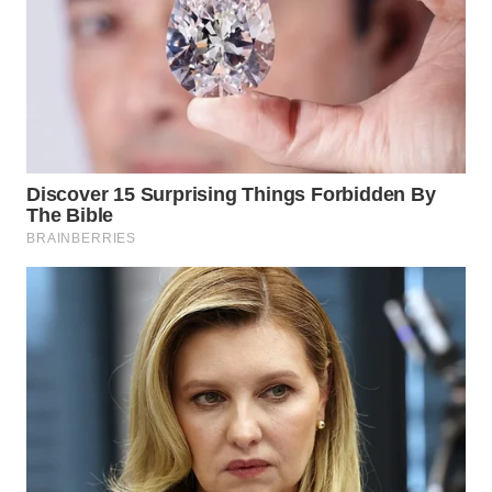
Wahana
Media
Group
WAHANA
NEWS
WAHANA
TANI
WAHANA
ADVOKAT
WAHANA
INFRASTRUKTUR
WAHANA
KONSUMEN