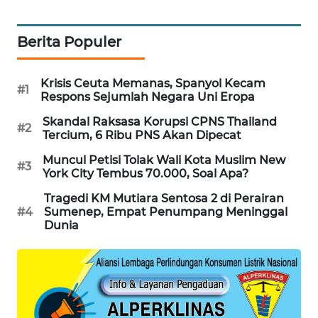
PORTAL
KONSUMEN
Berita Populer
FORWAMKI
Krisis Ceuta Memanas, Spanyol Kecam
#1
Respons Sejumlah Negara Uni Eropa
ALPERKLINAS
Skandal Raksasa Korupsi CPNS Thailand
#2
Tercium, 6 Ribu PNS Akan Dipecat
FORJASIDA
Muncul Petisi Tolak Wali Kota Muslim New
#3
York City Tembus 70.000, Soal Apa?
TAMBANG
NEWS
Tragedi KM Mutiara Sentosa 2 di Perairan
#4
Sumenep, Empat Penumpang Meninggal
Dunia
SITUNGIR
NEWS
SIDIKALANG
NEWS