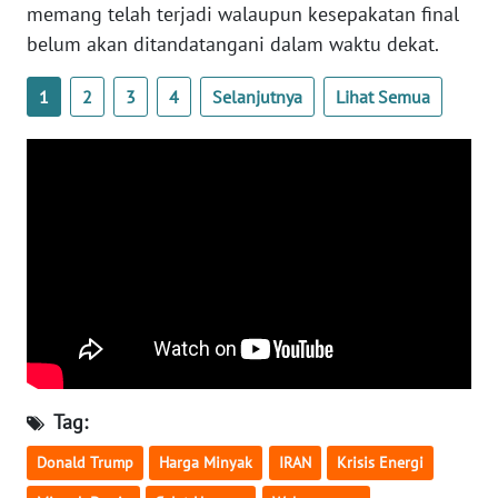
memang telah terjadi walaupun kesepakatan final
WN
belum akan ditandatangani dalam waktu dekat.
SERAMBI
1
2
3
4
Selanjutnya
Lihat Semua
WN
JAMBI
WN
SULTRA
WN
NTB
WN
SULTENG
Tag:
WN
Donald Trump
Harga Minyak
IRAN
Krisis Energi
SULBAR