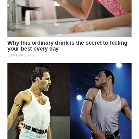
WN
INDRAMAYU
WN
KUNINGAN
WN
MAJALENGKA
WN
SUBANG
WN
SUKABUMI
WN
PURWAKARTA