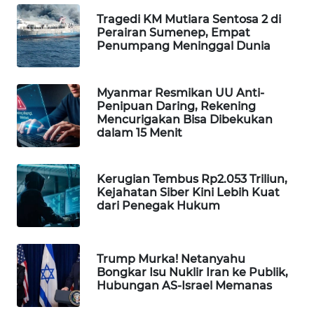
WAHANA
Tragedi KM Mutiara Sentosa 2 di
DESA
Perairan Sumenep, Empat
WISATA
Penumpang Meninggal Dunia
LAPAK
Myanmar Resmikan UU Anti-
WAHANA
Penipuan Daring, Rekening
Mencurigakan Bisa Dibekukan
Wahana
dalam 15 Menit
Network
Kerugian Tembus Rp2.053 Triliun,
KONSUMEN
Kejahatan Siber Kini Lebih Kuat
LISTRIK
dari Penegak Hukum
MASYARAKAT
KELISTRIKAN
Trump Murka! Netanyahu
Bongkar Isu Nuklir Iran ke Publik,
Hubungan AS-Israel Memanas
WALINKI
ID