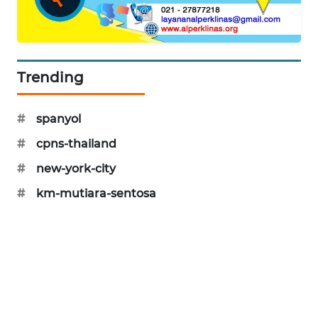
SIBARAGAS
NEWS
METRO
Trending
SIANTAR
NEWS
#
spanyol
METRO
#
cpns-thailand
MEDAN
#
new-york-city
NEWS
#
km-mutiara-sentosa
METRO
JAKARTA
NEWS
KRT
NEWS