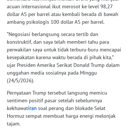
acuan internasional ikut merosot ke level 98,27
dollar AS per barrel atau kembali berada di bawah
KARIR
ambang psikologis 100 dollar AS per barrel.
DISCLAIMER
“Negosiasi berlangsung secara tertib dan
konstruktif, dan saya telah memberi tahu para
Wahana
News
perwakilan saya untuk tidak terburu-buru mencapai
Regional
kesepakatan karena waktu berada di pihak kita,”
ujar Presiden Amerika Serikat Donald Trump dalam
WN
unggahan media sosialnya pada Minggu
SUMUT
(24/5/2026).
WN
Pernyataan Trump tersebut langsung memicu
JAKARTA
sentimen positif pasar setelah sebelumnya
kekhawat
iran
soal perang dan blokade Selat
WN
Hormuz sempat membuat harga energi melonjak
JABAR
tajam.