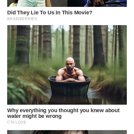
WN
PRIANGAN
TIMUR
WN
SEMARANG
WN
SOLO
WN
BOROBUDUR
WN
MADURA
WN
SURABAYA