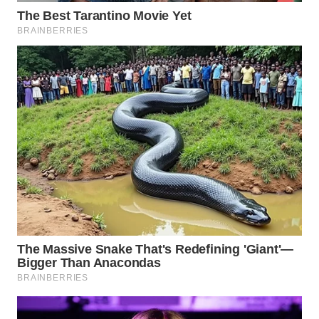
WN
BOGOR
WN
DEPOK
WN
TAPANULI
UTARA
WN
SAMOSIR
WN
PADANG
LAWAS