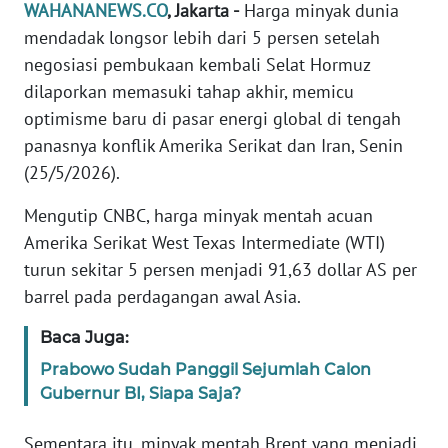
Informasi
WAHANANEWS.CO
, Jakarta -
Harga minyak dunia
mendadak longsor lebih dari 5 persen setelah
INDEKS
negosiasi pembukaan kembali Selat Hormuz
BERITA
dilaporkan memasuki tahap akhir, memicu
optimisme baru di pasar energi global di tengah
KONTAK
panasnya konflik Amerika Serikat dan Iran, Senin
KAMI
(25/5/2026).
INFO
Mengutip CNBC, harga minyak mentah acuan
IKLAN
Amerika Serikat West Texas Intermediate (WTI)
turun sekitar 5 persen menjadi 91,63 dollar AS per
TENTANG
barrel pada perdagangan awal Asia.
KAMI
Baca Juga:
PEDOMAN
MEDIA
Prabowo Sudah Panggil Sejumlah Calon
SIBER
Gubernur BI, Siapa Saja?
Sementara itu, minyak mentah Brent yang menjadi
REDAKSI