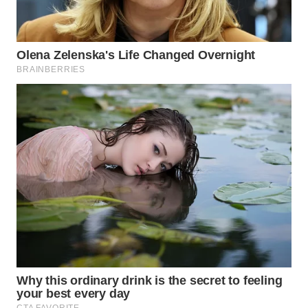
WAHANA
LISTRIK
WAHANA
TRAVEL
WAHANA
TV
WAHANANEWS
ID
WAHANANEWS
CO ID
WAHANANEWS
NET