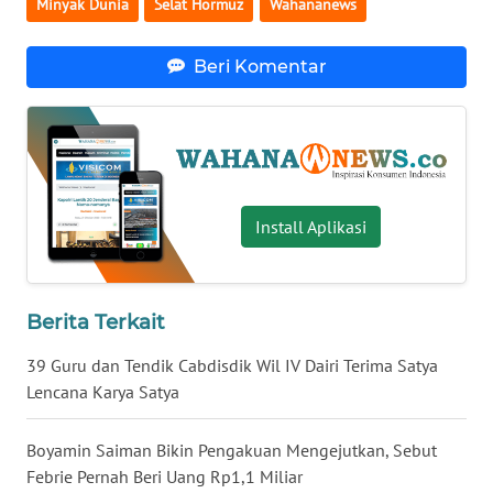
Minyak Dunia
Selat Hormuz
Wahananews
WN
BABEL
Beri Komentar
WN
SUMBAR
WN
SUMSEL
Install Aplikasi
WN
BENGKULU
Berita Terkait
WN
39 Guru dan Tendik Cabdisdik Wil IV Dairi Terima Satya
LAMPUNG
Lencana Karya Satya
WN
Boyamin Saiman Bikin Pengakuan Mengejutkan, Sebut
JATENG
Febrie Pernah Beri Uang Rp1,1 Miliar