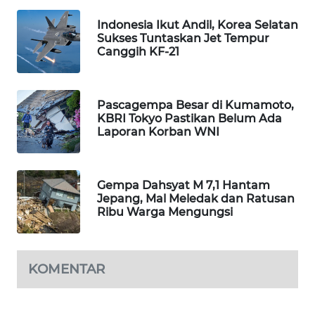
MAWAKA
Indonesia Ikut Andil, Korea Selatan
Sukses Tuntaskan Jet Tempur
ID
Canggih KF-21
MARTABAT
NET
Pascagempa Besar di Kumamoto,
KBRI Tokyo Pastikan Belum Ada
PLN
Laporan Korban WNI
WATCH
MKLI
Gempa Dahsyat M 7,1 Hantam
Jepang, Mal Meledak dan Ratusan
Ribu Warga Mengungsi
LPKKI
LKKI
KOMENTAR
KOPEKLIN