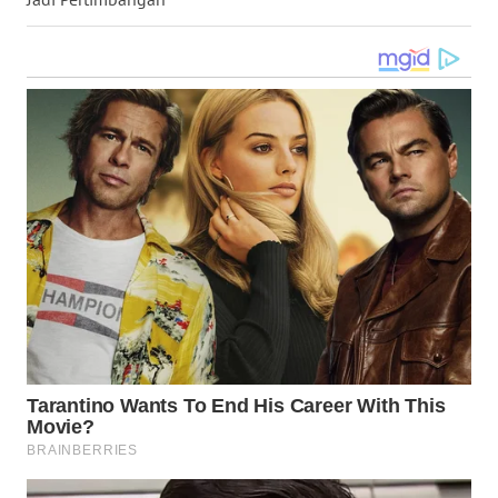
WN
KALTARA
WN
KALSEL
WN
KALTIM
WN
SULSEL
WN
GORONTALO
WN
SULUT