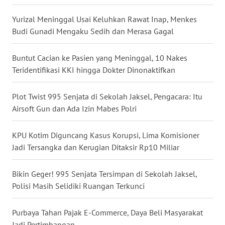
WN
Yurizal Meninggal Usai Keluhkan Rawat Inap, Menkes
NUSANTARA
Budi Gunadi Mengaku Sedih dan Merasa Gagal
WN
Buntut Cacian ke Pasien yang Meninggal, 10 Nakes
JOGJA
Teridentifikasi KKI hingga Dokter Dinonaktifkan
WN
Plot Twist 995 Senjata di Sekolah Jaksel, Pengacara: Itu
JATIM
Airsoft Gun dan Ada Izin Mabes Polri
WN
KPU Kotim Diguncang Kasus Korupsi, Lima Komisioner
BALI
Jadi Tersangka dan Kerugian Ditaksir Rp10 Miliar
WN
KALBAR
Bikin Geger! 995 Senjata Tersimpan di Sekolah Jaksel,
Polisi Masih Selidiki Ruangan Terkunci
WN
KALTENG
Purbaya Tahan Pajak E-Commerce, Daya Beli Masyarakat
Jadi Pertimbangan