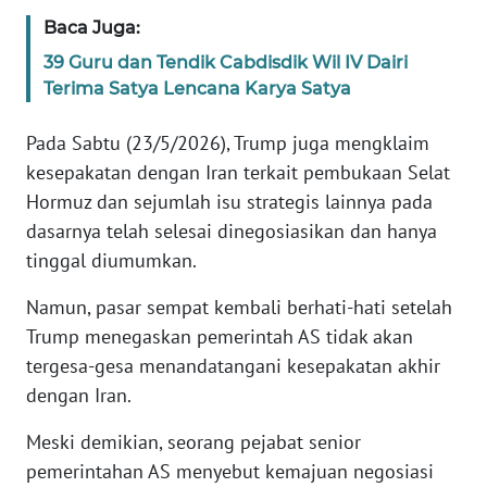
WN
Baca Juga:
BANTEN
39 Guru dan Tendik Cabdisdik Wil IV Dairi
Terima Satya Lencana Karya Satya
WN
NTT
Pada Sabtu (23/5/2026), Trump juga mengklaim
kesepakatan dengan Iran terkait pembukaan Selat
WN
Hormuz dan sejumlah isu strategis lainnya pada
KEPRI
dasarnya telah selesai dinegosiasikan dan hanya
tinggal diumumkan.
WN
PAPUA
Namun, pasar sempat kembali berhati-hati setelah
Trump menegaskan pemerintah AS tidak akan
WN
PAPUA
tergesa-gesa menandatangani kesepakatan akhir
BARAT
dengan Iran.
Meski demikian, seorang pejabat senior
WN
RIAU
pemerintahan AS menyebut kemajuan negosiasi