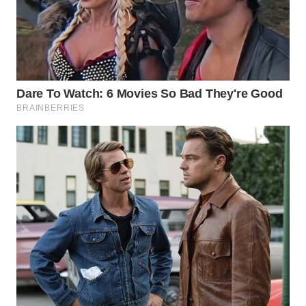
TAPANULI
TENGAH
WN DELI
SERDANG
WN
TEBING
TINGGI
WN
PAKPAK
WN
KARAWANG
WN
BEKASI