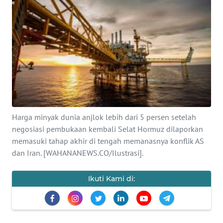
SAINS-TEKNO
KESEHATAN
INTERNASIONAL
SERBA-SERBI
PENDIDIKAN
Harga minyak dunia anjlok lebih dari 5 persen setelah
negosiasi pembukaan kembali Selat Hormuz dilaporkan
memasuki tahap akhir di tengah memanasnya konflik AS
OLAHRAGA
dan Iran. [WAHANANEWS.CO/Ilustrasi].
OPINI
Ikuti Kami di:
EDITORIAL