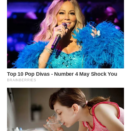
WN
SUMEDANG
WN
CIANJUR
WN
KEPULAUAN
SERIBU
WN
TANGERANG
WN
BINJAI
WN
CIREBON