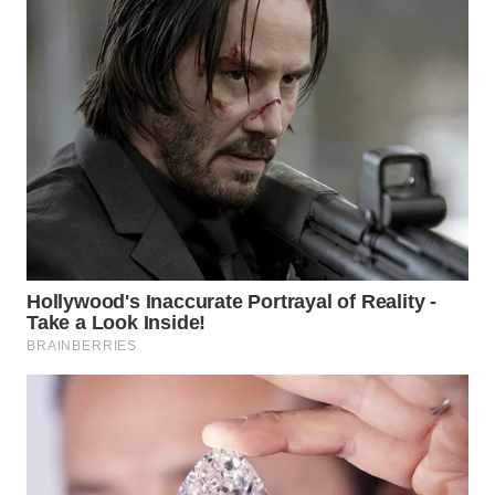
WN
NATUNA
WN
BINTAN
WN
MANDALIKA
WN
LIKUPANG
WN
LABUANBAJO
WN
BORNEO