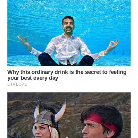
WN
TAPANULI
SELATAN
WN
TANJUNG
LESUNG
WN
KARO
WN
SIMALUNGUN
WN
LABUHANBATU
WN