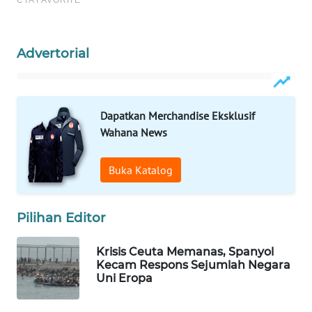
WAHANA
SPORT
Advertorial
WAHANA
UMKM
Dapatkan Merchandise Eksklusif
WAHANA
Wahana News
SELEB
Buka Katalog
WAHANA
PERSONA
Pilihan Editor
WAHANA
OTOMOTIF
Krisis Ceuta Memanas, Spanyol
Kecam Respons Sejumlah Negara
WAHANA
Uni Eropa
HEALTH