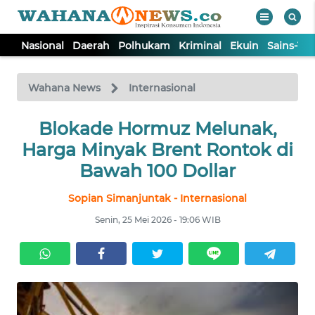
Nasional
Daerah
Polhukam
Kriminal
Ekuin
Sains-Te
WAHANA
Tutup
TV
Wahana News
Internasional
NASIONAL
Blokade Hormuz Melunak,
Harga Minyak Brent Rontok di
DAERAH
Bawah 100 Dollar
Sopian Simanjuntak - Internasional
POLHUKAM
Senin, 25 Mei 2026 - 19:06 WIB
KRIMINAL
EKUIN