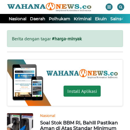
Nasional
Daerah
Polhukam
Kriminal
Ekuin
Sains-Te
WAHANA
Tutup
TV
Berita dengan tagar
#harga-minyak
NASIONAL
DAERAH
POLHUKAM
Install Aplikasi
KRIMINAL
Nasional
EKUIN
Soal Stok BBM RI, Bahlil Pastikan
Aman di Atas Standar Minimum