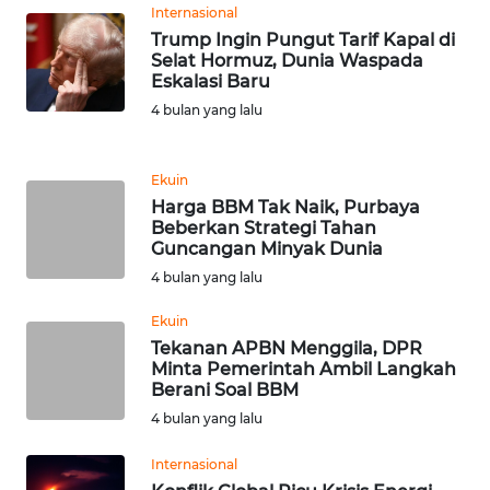
Internasional
WN
Trump Ingin Pungut Tarif Kapal di
BANTEN
Selat Hormuz, Dunia Waspada
Eskalasi Baru
WN
4 bulan yang lalu
NTT
WN
Ekuin
KEPRI
Harga BBM Tak Naik, Purbaya
Beberkan Strategi Tahan
Guncangan Minyak Dunia
WN
4 bulan yang lalu
PAPUA
Ekuin
WN
Tekanan APBN Menggila, DPR
PAPUA
Minta Pemerintah Ambil Langkah
BARAT
Berani Soal BBM
4 bulan yang lalu
WN
Internasional
RIAU