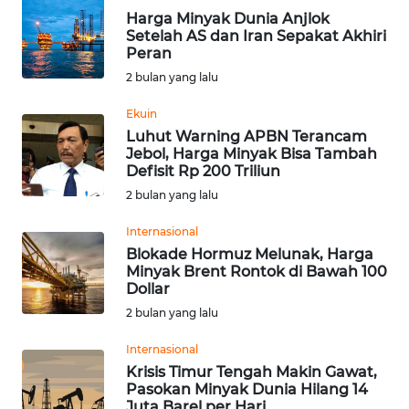
Informasi
Harga Minyak Dunia Anjlok
Setelah AS dan Iran Sepakat Akhiri
INDEKS
Peran
BERITA
2 bulan yang lalu
KONTAK
Ekuin
KAMI
Luhut Warning APBN Terancam
Jebol, Harga Minyak Bisa Tambah
Defisit Rp 200 Triliun
INFO
2 bulan yang lalu
IKLAN
Internasional
TENTANG
Blokade Hormuz Melunak, Harga
KAMI
Minyak Brent Rontok di Bawah 100
Dollar
2 bulan yang lalu
PEDOMAN
MEDIA
Internasional
SIBER
Krisis Timur Tengah Makin Gawat,
Pasokan Minyak Dunia Hilang 14
REDAKSI
Juta Barel per Hari