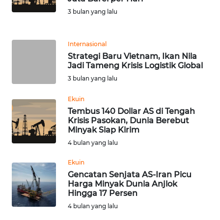
3 bulan yang lalu
KARIR
Internasional
DISCLAIMER
Strategi Baru Vietnam, Ikan Nila
Jadi Tameng Krisis Logistik Global
Wahana
3 bulan yang lalu
News
Regional
Ekuin
Tembus 140 Dollar AS di Tengah
WN
Krisis Pasokan, Dunia Berebut
SUMUT
Minyak Siap Kirim
4 bulan yang lalu
WN
Ekuin
JAKARTA
Gencatan Senjata AS-Iran Picu
Harga Minyak Dunia Anjlok
WN
Hingga 17 Persen
JABAR
4 bulan yang lalu