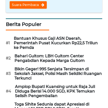
Suara Pembaca
WN
NUSANTARA
Berita Populer
WN
JOGJA
Bantuan Khusus Gaji ASN Daerah,
WN
#1
Pemerintah Pusat Kucurkan Rp22,5 Triliun
JATIM
ke Pemda
Bahari Gultom: LBH Gultom Center
#2
WN
Pengabdian Kepada Marga Gultom
BALI
Bikin Geger! 995 Senjata Tersimpan di
#3
Sekolah Jaksel, Polisi Masih Selidiki Ruangan
WN
Terkunci
KALBAR
Amplop Bupati Kuansing untuk Raja Juli
#4
Diduga Berisi 14.000 SGD, KPK Temukan
WN
Selisih Pengembalian
KALTENG
Toga Sihite Sedunia dapat Apresiasi di