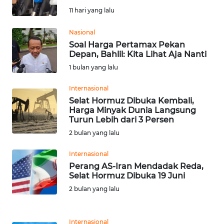
SAINS-TEKNO
11 hari yang lalu
KESEHATAN
Nasional
Soal Harga Pertamax Pekan
Depan, Bahlil: Kita Lihat Aja Nanti
INTERNASIONAL
1 bulan yang lalu
SERBA-SERBI
Internasional
Selat Hormuz Dibuka Kembali,
Harga Minyak Dunia Langsung
PENDIDIKAN
Turun Lebih dari 3 Persen
2 bulan yang lalu
OLAHRAGA
Internasional
Perang AS-Iran Mendadak Reda,
OPINI
Selat Hormuz Dibuka 19 Juni
2 bulan yang lalu
EDITORIAL
Internasional