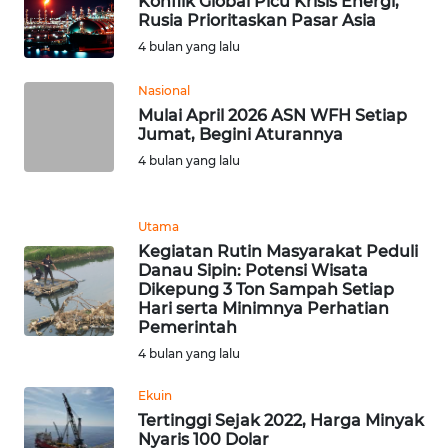
Konflik Global Picu Krisis Energi,
Rusia Prioritaskan Pasar Asia
WN
4 bulan yang lalu
SERAMBI
Nasional
WN
Mulai April 2026 ASN WFH Setiap
JAMBI
Jumat, Begini Aturannya
4 bulan yang lalu
WN
SULTRA
Utama
Kegiatan Rutin Masyarakat Peduli
WN
Danau Sipin: Potensi Wisata
NTB
Dikepung 3 Ton Sampah Setiap
Hari serta Minimnya Perhatian
Pemerintah
WN
SULTENG
4 bulan yang lalu
Ekuin
WN
Tertinggi Sejak 2022, Harga Minyak
SULBAR
Nyaris 100 Dolar