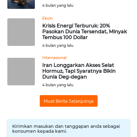
4 bulan yang lalu
WN
BABEL
Ekuin
Krisis Energi Terburuk: 20%
Pasokan Dunia Tersendat, Minyak
WN
Tembus 100 Dollar
SUMBAR
4 bulan yang lalu
WN
Internasional
SUMSEL
Iran Longgarkan Akses Selat
Hormuz, Tapi Syaratnya Bikin
Dunia Deg-degan
WN
BENGKULU
4 bulan yang lalu
WN
Muat Berita Selanjutnya
LAMPUNG
WN
Kirimkan masukan dan tanggapan anda sebagai
JATENG
konsumen kepada kami.