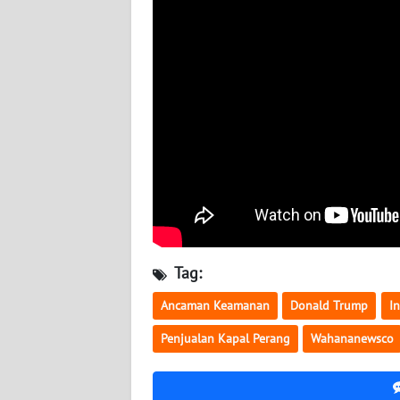
BABEL
WN
SUMBAR
WN
SUMSEL
WN
BENGKULU
WN
Tag:
LAMPUNG
Ancaman Keamanan
Donald Trump
I
WN
Penjualan Kapal Perang
Wahananewsco
JATENG
WN