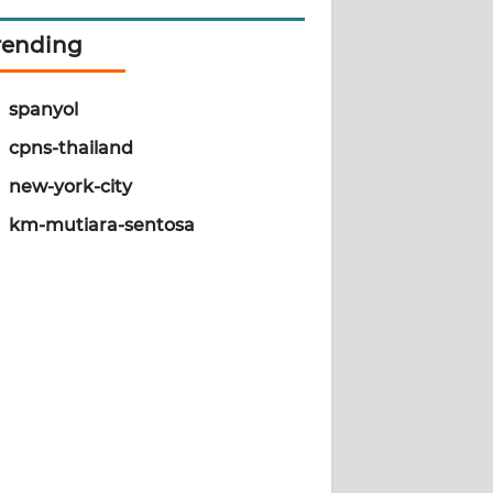
rending
spanyol
cpns-thailand
new-york-city
km-mutiara-sentosa