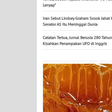
KALTARA
Lenyap"
WN
Iran Sebut Lindsey Graham Sosok Jahat 
KALSEL
Senator AS Itu Meninggal Dunia
WN
Catatan Tertua, Jurnal Berusia 280 Tahun
KALTIM
Kisahkan Penampakan UFO di Inggris
WN
SULSEL
WN
GORONTALO
WN
SULUT
WN
MALUKU