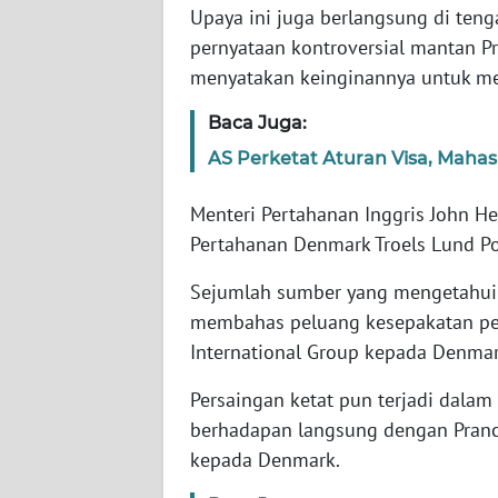
Upaya ini juga berlangsung di ten
pernyataan kontroversial mantan P
WN
menyatakan keinginannya untuk me
NTT
Baca Juga:
WN
AS Perketat Aturan Visa, Mahas
KEPRI
Menteri Pertahanan Inggris John H
WN
Pertahanan Denmark Troels Lund P
PAPUA
Sejumlah sumber yang mengetahui 
WN
membahas peluang kesepakatan pen
PAPUA
International Group kepada Denmar
BARAT
Persaingan ketat pun terjadi dalam 
WN
berhadapan langsung dengan Pranc
RIAU
kepada Denmark.
WN