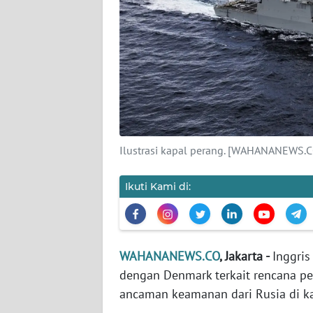
KARIR
DISCLAIMER
Wahana
News
Regional
WN
Ilustrasi kapal perang. [WAHANANEWS.C
SUMUT
Ikuti Kami di:
WN
JAKARTA
WN
WAHANANEWS.CO
, Jakarta -
Inggri
JABAR
dengan Denmark terkait rencana pe
ancaman keamanan dari Rusia di ka
WN
BANTEN