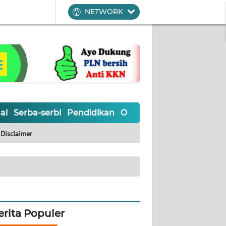
NETWORK
al
Serba-serbi
Pendidikan
Olahraga
Opini
Editoria
Disclaimer
erita Populer