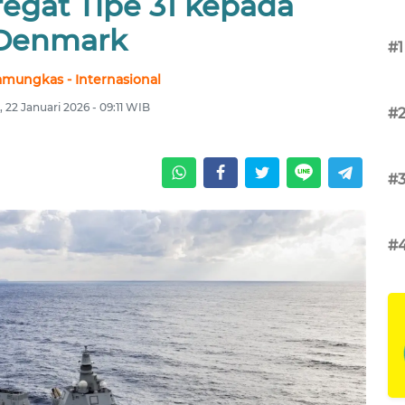
egat Tipe 31 kepada
Denmark
#1
amungkas - Internasional
 22 Januari 2026 - 09:11 WIB
#
#
#