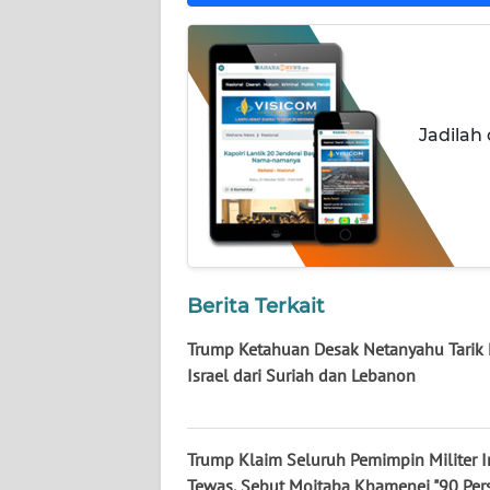
NUSANTARA
WN
JOGJA
Jadilah
WN
JATIM
WN
BALI
Berita Terkait
WN
KALBAR
Trump Ketahuan Desak Netanyahu Tarik
Israel dari Suriah dan Lebanon
WN
KALTENG
Trump Klaim Seluruh Pemimpin Militer I
WN
Tewas, Sebut Mojtaba Khamenei "90 Per