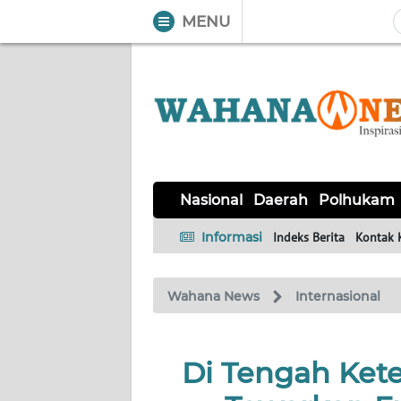
MENU
WAHANA
Tutup
TV
NASIONAL
DAERAH
POLHUKAM
KRIMINAL
EKUIN
SAINS-
KESEHATAN
INTERNASIONAL
Nasional
Daerah
Polhukam
TEKNO
Informasi
Indeks Berita
Kontak 
SERBA-
PENDIDIKAN
OLAHRAGA
OPINI
SERBI
Wahana News
Internasional
EDITORIAL
Di Tengah Kete
Informasi