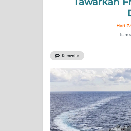
Tawarkan Fr
INDEKS
BERITA
KONTAK
Heri P
KAMI
Kamis,
INFO
IKLAN
Komentar
TENTANG
KAMI
PEDOMAN
MEDIA
SIBER
REDAKSI