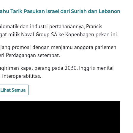
u Tarik Pasukan Israel dari Suriah dan Lebanon
lomatik dan industri pertahanannya, Prancis
gat milik Naval Group SA ke Kopenhagen pekan ini.
 ajang promosi dengan menjamu anggota parlemen
eri Perdagangan setempat.
iriman kapal perang pada 2030, Inggris menilai
interoperabilitas.
Lihat Semua