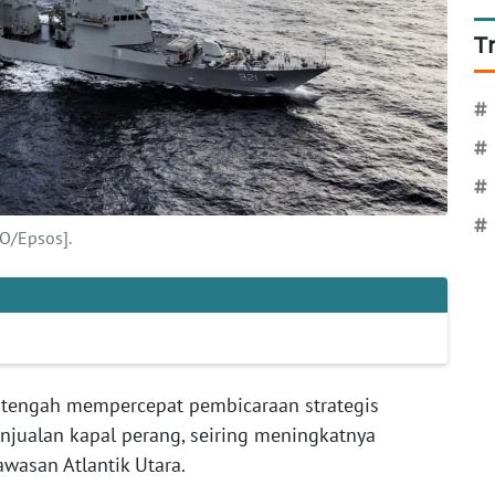
T
#
#
#
#
O/Epsos].
s tengah mempercepat pembicaraan strategis
njualan kapal perang, seiring meningkatnya
wasan Atlantik Utara.