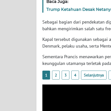
Baca Juga:
SERAMBI
Trump Ketahuan Desak Netanyah
WN
Sebagai bagian dari pendekatan dip
JAMBI
bahkan mengirimkan salah satu fre
WN
Kapal tersebut digunakan sebagai
SULTRA
Denmark, pelaku usaha, serta Ment
WN
Sementara Prancis menawarkan peng
NTB
keunggulan utamanya terletak pada 
WN
1
2
3
4
Selanjutnya
SULTENG
WN
SULBAR
WN