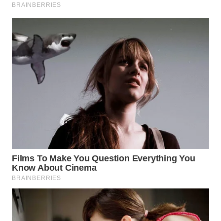
WN
KALTARA
WN
KALSEL
WN
KALTIM
WN
SULSEL
WN
GORONTALO
WN
SULUT