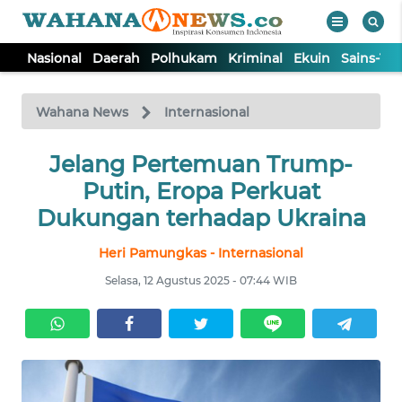
Nasional
Daerah
Polhukam
Kriminal
Ekuin
Sains-Te
WAHANA
Tutup
TV
Wahana News
Internasional
NASIONAL
Jelang Pertemuan Trump-
Putin, Eropa Perkuat
DAERAH
Dukungan terhadap Ukraina
Heri Pamungkas - Internasional
POLHUKAM
Selasa, 12 Agustus 2025 - 07:44 WIB
KRIMINAL
EKUIN