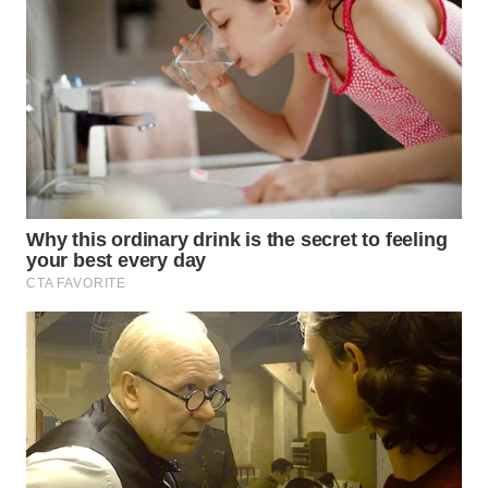
WN
MALUKU
WN
MALUT
WN
DAIRI
WN
DANAU
TOBA
WN
NIAS
WN
LANGKAT