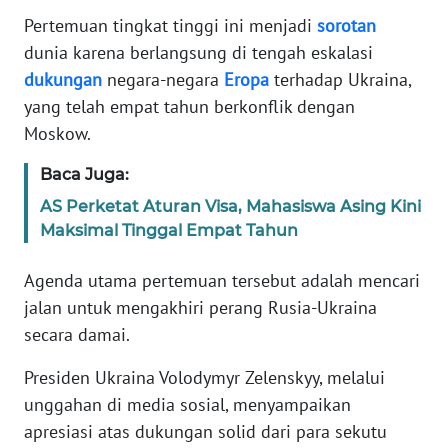
Informasi
Pertemuan tingkat tinggi ini menjadi
sorotan
dunia karena berlangsung di tengah eskalasi
INDEKS
BERITA
dukungan
negara-negara
Eropa
terhadap Ukraina,
yang telah empat tahun berkonflik dengan
KONTAK
Moskow.
KAMI
Baca Juga:
INFO
AS Perketat Aturan Visa, Mahasiswa Asing Kini
IKLAN
Maksimal Tinggal Empat Tahun
TENTANG
Agenda utama pertemuan tersebut adalah mencari
KAMI
jalan untuk mengakhiri perang Rusia-Ukraina
secara damai.
PEDOMAN
MEDIA
Presiden Ukraina Volodymyr Zelenskyy, melalui
SIBER
unggahan di media sosial, menyampaikan
apresiasi atas dukungan solid dari para sekutu
REDAKSI