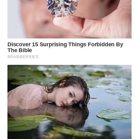
WN
SUMEDANG
WN
CIANJUR
WN
KEPULAUAN
SERIBU
WN
TANGERANG
WN
BINJAI
WN
CIREBON