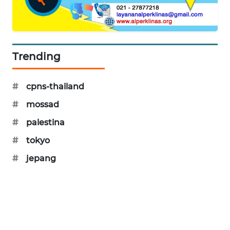
SIBARAGAS
NEWS
METRO
Trending
SIANTAR
NEWS
#
cpns-thailand
METRO
#
mossad
MEDAN
#
palestina
NEWS
#
tokyo
METRO
#
jepang
JAKARTA
NEWS
KRT
NEWS