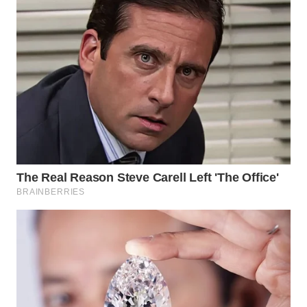
WN
BOGOR
WN
DEPOK
WN
TAPANULI
UTARA
WN
SAMOSIR
WN
PADANG
LAWAS