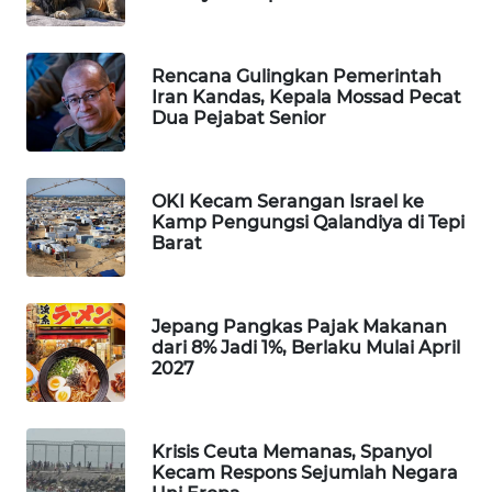
WAHANA
DESA
WISATA
Rencana Gulingkan Pemerintah
Iran Kandas, Kepala Mossad Pecat
Dua Pejabat Senior
LAPAK
WAHANA
OKI Kecam Serangan Israel ke
Wahana
Kamp Pengungsi Qalandiya di Tepi
Network
Barat
KONSUMEN
LISTRIK
Jepang Pangkas Pajak Makanan
dari 8% Jadi 1%, Berlaku Mulai April
MASYARAKAT
2027
KELISTRIKAN
WALINKI
Krisis Ceuta Memanas, Spanyol
ID
Kecam Respons Sejumlah Negara