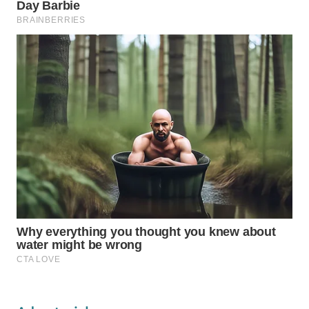
WAHANA
LISTRIK
WAHANA
TRAVEL
WAHANA
TV
WAHANANEWS
ID
WAHANANEWS
CO ID
WAHANANEWS
NET