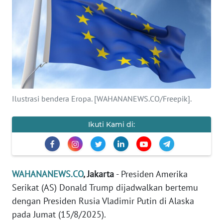
SAINS-TEKNO
KESEHATAN
INTERNASIONAL
SERBA-SERBI
Ilustrasi bendera Eropa. [WAHANANEWS.CO/Freepik].
PENDIDIKAN
Ikuti Kami di:
OLAHRAGA
OPINI
WAHANANEWS.CO
, Jakarta
- Presiden Amerika
Serikat (AS) Donald Trump dijadwalkan bertemu
EDITORIAL
dengan Presiden Rusia Vladimir Putin di Alaska
pada Jumat (15/8/2025).