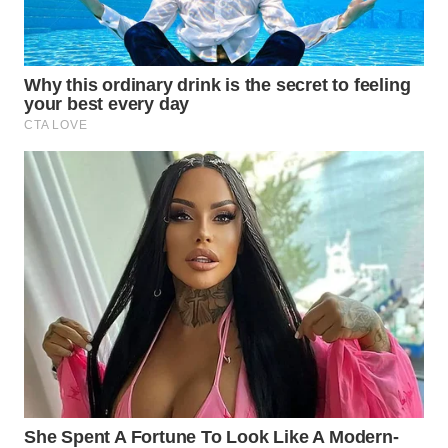
Wahana
Media
Group
WAHANA
NEWS
WAHANA
TANI
WAHANA
ADVOKAT
WAHANA
INFRASTRUKTUR
WAHANA
KONSUMEN