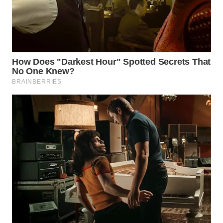
WN
TAPANULI
SELATAN
WN
TANJUNG
LESUNG
WN
KARO
WN
SIMALUNGUN
WN
LABUHANBATU
WN