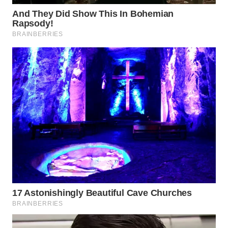
TAPANULI
TENGAH
WN DELI
SERDANG
WN
TEBING
TINGGI
WN
PAKPAK
WN
KARAWANG
WN
BEKASI