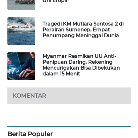
Uni Eropa
MAWAKA
ID
Tragedi KM Mutiara Sentosa 2 di
Perairan Sumenep, Empat
MARTABAT
Penumpang Meninggal Dunia
NET
Myanmar Resmikan UU Anti-
PLN
Penipuan Daring, Rekening
WATCH
Mencurigakan Bisa Dibekukan
dalam 15 Menit
MKLI
KOMENTAR
LPKKI
LKKI
KOPEKLIN
Berita Populer