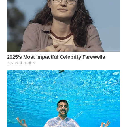
WN
NATUNA
WN
BINTAN
WN
MANDALIKA
WN
LIKUPANG
WN
LABUANBAJO
WN
BORNEO