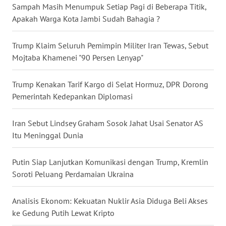
Sampah Masih Menumpuk Setiap Pagi di Beberapa Titik,
WN
Apakah Warga Kota Jambi Sudah Bahagia ?
BABEL
Trump Klaim Seluruh Pemimpin Militer Iran Tewas, Sebut
WN
Mojtaba Khamenei "90 Persen Lenyap"
SUMBAR
Trump Kenakan Tarif Kargo di Selat Hormuz, DPR Dorong
WN
Pemerintah Kedepankan Diplomasi
SUMSEL
Iran Sebut Lindsey Graham Sosok Jahat Usai Senator AS
WN
Itu Meninggal Dunia
BENGKULU
Putin Siap Lanjutkan Komunikasi dengan Trump, Kremlin
WN
Soroti Peluang Perdamaian Ukraina
LAMPUNG
Analisis Ekonom: Kekuatan Nuklir Asia Diduga Beli Akses
WN
JATENG
ke Gedung Putih Lewat Kripto