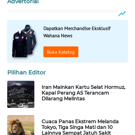
Advertorial
WAHANA
SPORT
Dapatkan Merchandise Eksklusif
WAHANA
Wahana News
UMKM
Buka Katalog
WAHANA
SELEB
Pilihan Editor
WAHANA
PERSONA
Iran Mainkan Kartu Selat Hormuz,
Kapal Perang AS Terancam
WAHANA
Dilarang Melintas
OTOMOTIF
WAHANA
Cuaca Panas Ekstrem Melanda
HEALTH
Tokyo, Tiga Singa Mati dan 10
Lainnya Sempat Jatuh Sakit