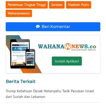
Pertemuan Tingkat Tinggi
Sorotan
Vladimir Putin
WN
SERAMBI
Wahananewsco
WN
Beri Komentar
JAMBI
WN
SULTRA
WN
Install Aplikasi
NTB
WN
Berita Terkait
SULTENG
Trump Ketahuan Desak Netanyahu Tarik Pasukan Israel
WN
dari Suriah dan Lebanon
SULBAR