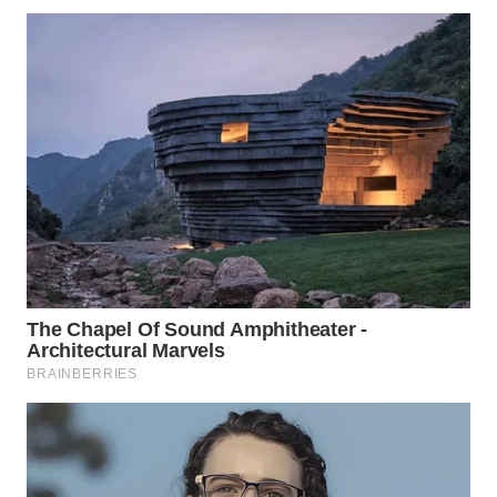
WN
PRIANGAN
TIMUR
WN
SEMARANG
WN
SOLO
WN
BOROBUDUR
WN
MADURA
WN
SURABAYA