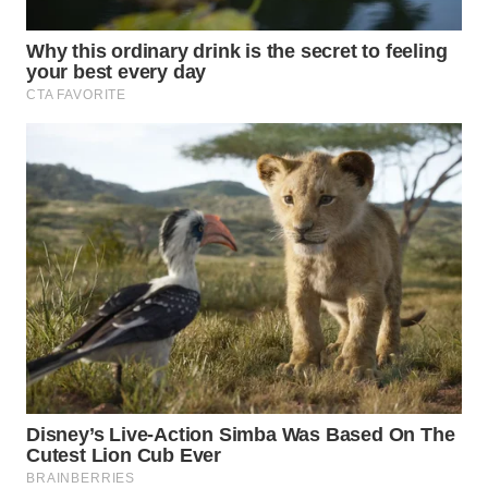
WN
INDRAMAYU
WN
KUNINGAN
WN
MAJALENGKA
WN
SUBANG
WN
SUKABUMI
WN
PURWAKARTA