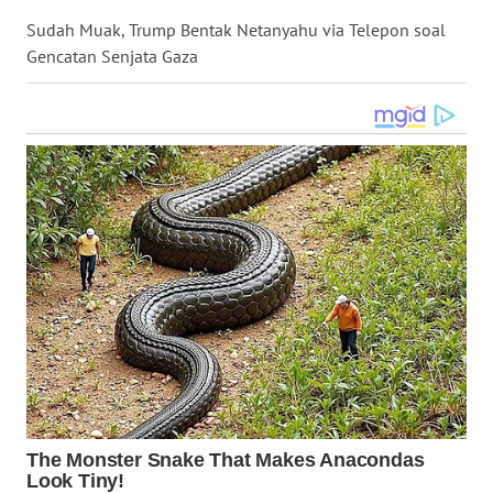
WN
Sudah Muak, Trump Bentak Netanyahu via Telepon soal
NUSANTARA
Gencatan Senjata Gaza
WN
JOGJA
WN
JATIM
WN
BALI
WN
KALBAR
WN
KALTENG