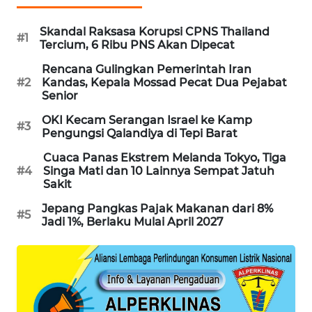
PORTAL
KONSUMEN
Skandal Raksasa Korupsi CPNS Thailand
#1
Tercium, 6 Ribu PNS Akan Dipecat
FORWAMKI
Rencana Gulingkan Pemerintah Iran
#2
Kandas, Kepala Mossad Pecat Dua Pejabat
Senior
ALPERKLINAS
OKI Kecam Serangan Israel ke Kamp
#3
Pengungsi Qalandiya di Tepi Barat
FORJASIDA
Cuaca Panas Ekstrem Melanda Tokyo, Tiga
#4
Singa Mati dan 10 Lainnya Sempat Jatuh
TAMBANG
Sakit
NEWS
Jepang Pangkas Pajak Makanan dari 8%
#5
Jadi 1%, Berlaku Mulai April 2027
SITUNGIR
NEWS
SIDIKALANG
NEWS