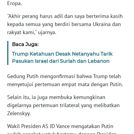
Eropa.
KARIR
"Akhir perang harus adil dan saya berterima kasih
kepada semua yang berdiri bersama Ukraina dan
DISCLAIMER
rakyat kami," ujarnya.
Baca Juga:
Wahana
News
Trump Ketahuan Desak Netanyahu Tarik
Regional
Pasukan Israel dari Suriah dan Lebanon
WN
Gedung Putih mengonfirmasi bahwa Trump telah
SUMUT
menyetujui pertemuan empat mata dengan Putin.
WN
Selain itu, ia juga membuka kemungkinan
JAKARTA
digelarnya pertemuan trilateral yang melibatkan
Zelenskyy.
WN
JABAR
Wakil Presiden AS JD Vance mengatakan Putin