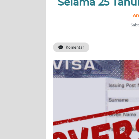
Selama 25 Tahun
INDEKS
BERITA
Am
Sabt
KONTAK
KAMI
Komentar
INFO
IKLAN
TENTANG
KAMI
PEDOMAN
MEDIA
SIBER
REDAKSI