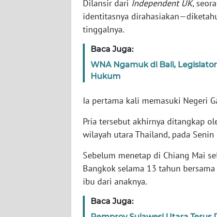
Dilansir dari
Independent UK
, seor
identitasnya dirahasiakan—diketahu
WN
tinggalnya.
NTT
Baca Juga:
WN
WNA Ngamuk di Bali, Legislator
KEPRI
Hukum
WN
Ia pertama kali memasuki Negeri 
PAPUA
Pria tersebut akhirnya ditangkap ole
WN
wilayah utara Thailand, pada Senin 
PAPUA
BARAT
Sebelum menetap di Chiang Mai sela
Bangkok selama 13 tahun bersama 
WN
ibu dari anaknya.
RIAU
Baca Juga:
WN
Pemprov Sulawesi Utara Terus