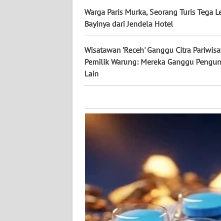
KALTARA
Warga Paris Murka, Seorang Turis Tega 
Bayinya dari Jendela Hotel
WN
KALSEL
Wisatawan 'Receh' Ganggu Citra Pariwisat
Pemilik Warung: Mereka Ganggu Pengu
WN
Lain
KALTIM
WN
SULSEL
WN
GORONTALO
WN
SULUT
WN
MALUKU