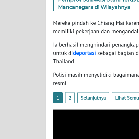
SERAMBI
Mancanegara di Wilayahnya
WN
Mereka pindah ke Chiang Mai karena
JAMBI
memiliki pekerjaan dan mengandalk
Ia berhasil menghindari penangka
WN
SULTRA
untuk di
deportasi
sebagai bagian da
Thailand.
WN
NTB
Polisi masih menyelidiki bagaimana 
resmi.
WN
SULTENG
1
2
Selanjutnya
Lihat Sem
WN
SULBAR
WN