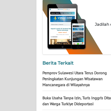
NUSANTARA
WN
JOGJA
Jadilah
WN
JATIM
WN
BALI
Berita Terkait
WN
Pemprov Sulawesi Utara Terus Dorong
KALBAR
Peningkatan Kunjungan Wisatawan
Mancanegara di Wilayahnya
WN
KALTENG
Buka Usaha Tanpa Izin, Turis Inggris Di
dan Warga Turkiye Dideportasi
WN