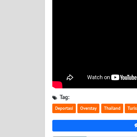
BABEL
WN
SUMBAR
WN
SUMSEL
WN
BENGKULU
WN
LAMPUNG
Tag:
Deportasi
Overstay
Thailand
Turis
WN
JATENG
WN