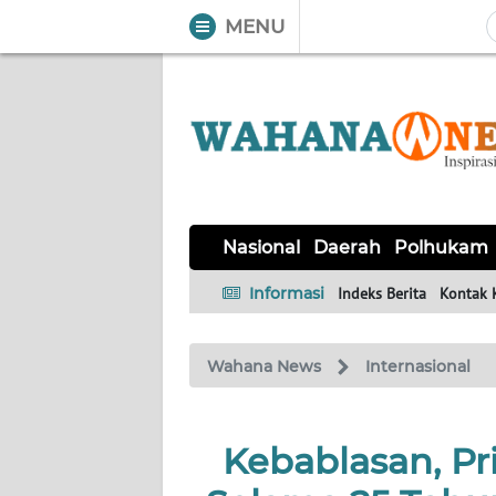
MENU
WAHANA
Tutup
TV
NASIONAL
DAERAH
POLHUKAM
KRIMINAL
EKUIN
SAINS-
KESEHATAN
INTERNASIONAL
Nasional
Daerah
Polhukam
TEKNO
Informasi
Indeks Berita
Kontak 
SERBA-
PENDIDIKAN
OLAHRAGA
OPINI
SERBI
Wahana News
Internasional
EDITORIAL
Kebablasan, Pri
Informasi