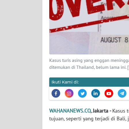
KARIR
DISCLAIMER
Wahana
News
Regional
WN
Kasus turis asing yang enggan meninggalk
SUMUT
ditemukan di Thailand, belum lama ini.
WN
Ikuti Kami di:
JAKARTA
WN
JABAR
WAHANANEWS.CO
, Jakarta -
Kasus 
tujuan, seperti yang terjadi di Bali
WN
BANTEN