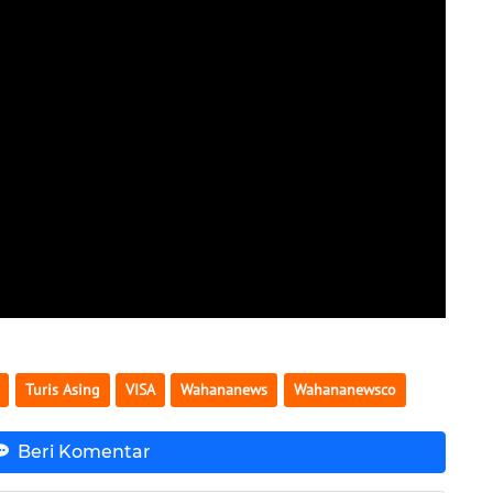
Turis Asing
VISA
Wahananews
Wahananewsco
Beri Komentar