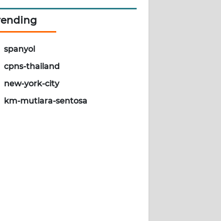
rending
spanyol
cpns-thailand
new-york-city
km-mutiara-sentosa