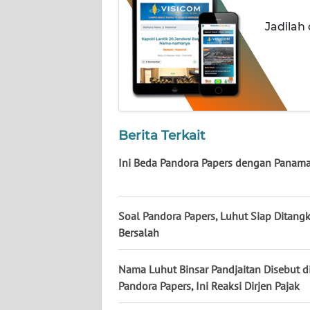
NUSANTARA
Jadilah
WN
JOGJA
WN
JATIM
Berita Terkait
WN
BALI
Ini Beda Pandora Papers dengan Panama
WN
KALBAR
Soal Pandora Papers, Luhut Siap Ditangk
Bersalah
WN
KALTENG
Nama Luhut Binsar Pandjaitan Disebut d
Pandora Papers, Ini Reaksi Dirjen Pajak
WN