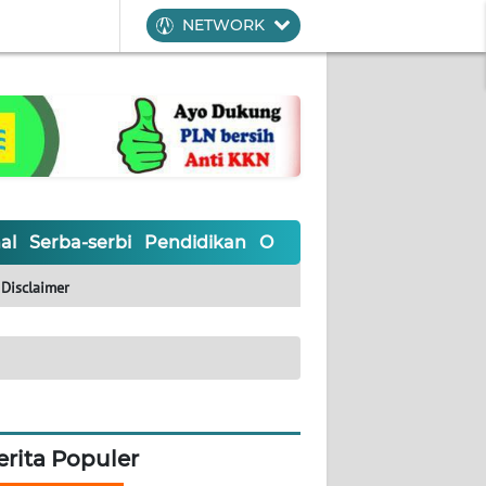
NETWORK
al
Serba-serbi
Pendidikan
Olahraga
Opini
Editoria
Disclaimer
erita Populer