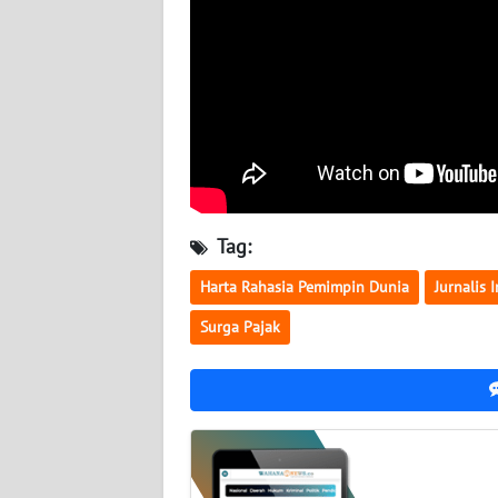
BABEL
WN
SUMBAR
WN
SUMSEL
WN
Tag:
BENGKULU
Harta Rahasia Pemimpin Dunia
Jurnalis 
WN
Surga Pajak
LAMPUNG
WN
JATENG
WN