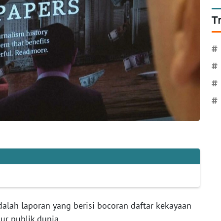
T
#
#
#
#
alah laporan yang berisi bocoran daftar kekayaan
ur publik dunia.