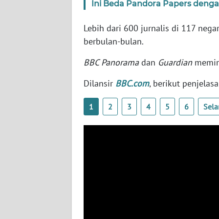
Ini Beda Pandora Papers deng
SERAMBI
Lebih dari 600 jurnalis di 117 neg
WN
berbulan-bulan.
JAMBI
BBC Panorama
dan
Guardian
memimp
WN
SULTRA
Dilansir
BBC.com
, berikut penjela
WN
1
2
3
4
5
6
Sela
NTB
WN
SULTENG
WN
SULBAR
WN