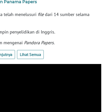
an Panama Papers
ara telah menelusuri
file
dari 14 sumber selama
in penyelidikan di Inggris.
san mengenai
Pandora Papers
.
njutnya
Lihat Semua