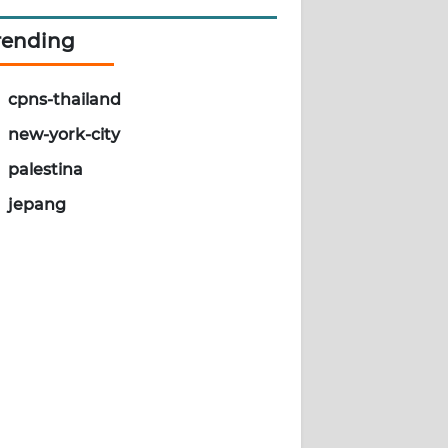
rending
cpns-thailand
new-york-city
palestina
jepang