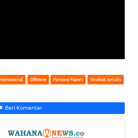
Internasional
Offshore
Pandora Papers
Sindikat Jurnalis
Beri Komentar