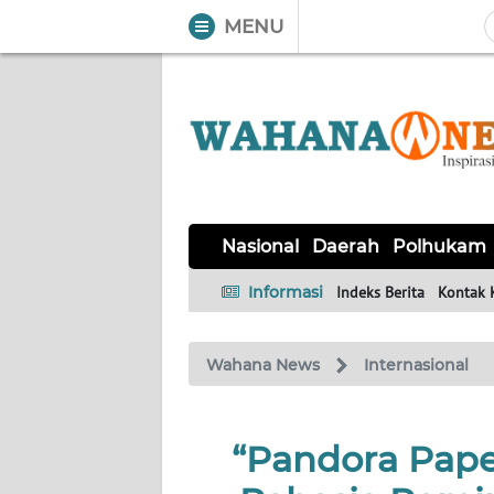
MENU
WAHANA
Tutup
TV
NASIONAL
DAERAH
POLHUKAM
KRIMINAL
EKUIN
SAINS-
KESEHATAN
INTERNASIONAL
Nasional
Daerah
Polhukam
TEKNO
Informasi
Indeks Berita
Kontak 
SERBA-
PENDIDIKAN
OLAHRAGA
OPINI
SERBI
Wahana News
Internasional
EDITORIAL
“Pandora Pape
Informasi