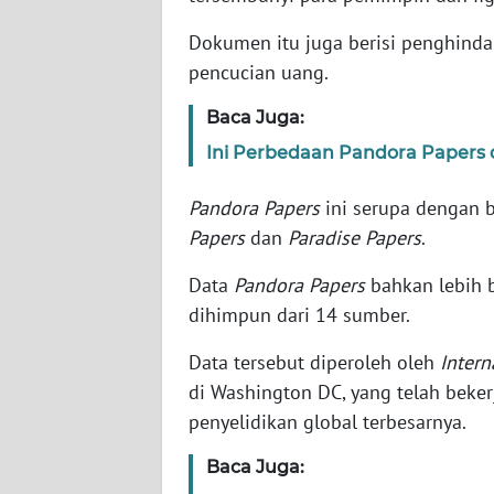
Dokumen itu juga berisi penghinda
WN
pencucian uang.
NTT
Baca Juga:
WN
Ini Perbedaan Pandora Paper
KEPRI
Pandora Papers
ini serupa dengan b
WN
Papers
dan
Paradise Papers
.
PAPUA
Data
Pandora Papers
bahkan lebih b
WN
dihimpun dari 14 sumber.
PAPUA
BARAT
Data tersebut diperoleh oleh
Intern
di Washington DC, yang telah beker
WN
penyelidikan global terbesarnya.
RIAU
Baca Juga:
WN