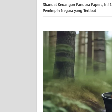
KALTARA
Skandal Keuangan Pandora Papers, Ini 
Pemimpin Negara yang Terlibat
WN
KALSEL
WN
KALTIM
WN
SULSEL
WN
GORONTALO
WN
SULUT
WN
MALUKU