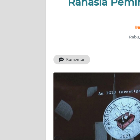
Rahasia Pemi
INDEKS
BERITA
KONTAK
Re
KAMI
Rabu,
INFO
IKLAN
Komentar
TENTANG
KAMI
PEDOMAN
MEDIA
SIBER
REDAKSI