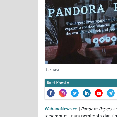
KARIR
DISCLAIMER
Wahana
News
Regional
WN
SUMUT
Ilustrasi
WN
JAKARTA
Ikuti Kami di:
WN
JABAR
WahanaNews.co
|
Pandora Papers
ad
WN
tersembunyi para pemimpin dan fig
BANTEN